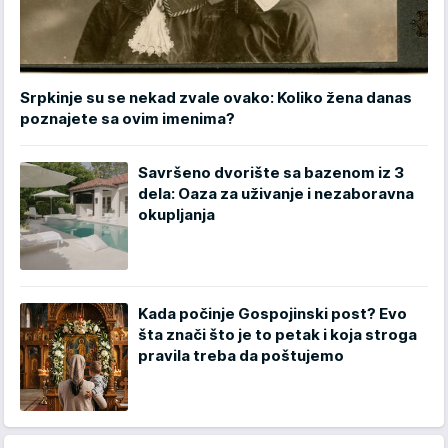
Srpkinje su se nekad zvale ovako: Koliko žena danas
poznajete sa ovim imenima?
Savršeno dvorište sa bazenom iz 3
dela: Oaza za uživanje i nezaboravna
okupljanja
Kada počinje Gospojinski post? Evo
šta znači što je to petak i koja stroga
pravila treba da poštujemo