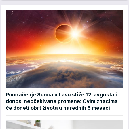
Pomračenje Sunca u Lavu stiže 12. avgusta i
donosi neočekivane promene: Ovim znacima
će doneti obrt života u narednih 6 meseci