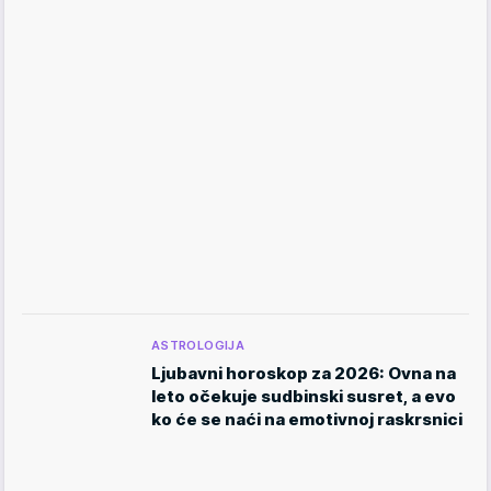
ASTROLOGIJA
Ljubavni horoskop za 2026: Ovna na
leto očekuje sudbinski susret, a evo
ko će se naći na emotivnoj raskrsnici