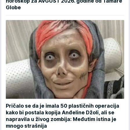
horoskop za AVGUST 2026. godine od Tamare
Globe
Pričalo se da je imala 50 plastičnih operacija
kako bi postala kopija Anđeline Džoli, ali se
napravila u živog zombija: Međutim istina je
mnogo strašnija