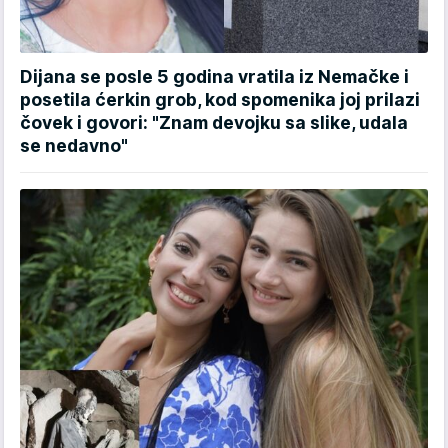
Dijana se posle 5 godina vratila iz Nemačke i
posetila ćerkin grob, kod spomenika joj prilazi
čovek i govori: "Znam devojku sa slike, udala
se nedavno"