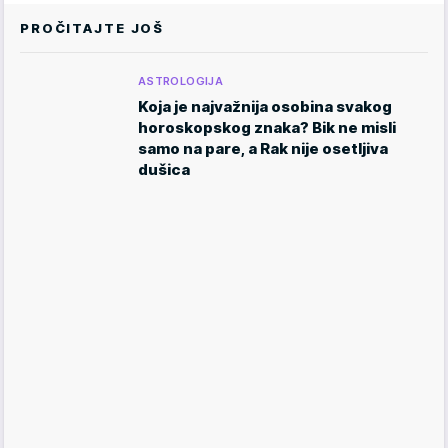
PROČITAJTE JOŠ
ASTROLOGIJA
Koja je najvažnija osobina svakog
horoskopskog znaka? Bik ne misli
samo na pare, a Rak nije osetljiva
dušica