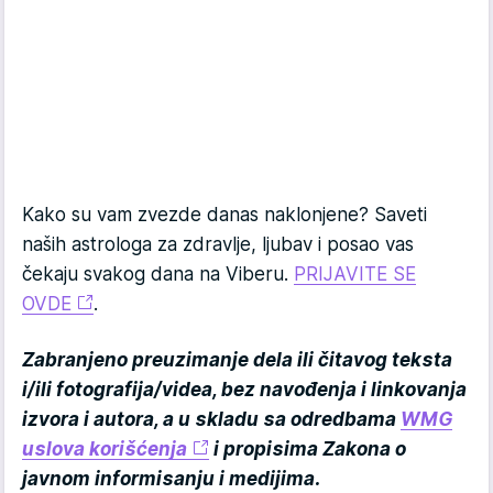
Kako su vam zvezde danas naklonjene? Saveti
naših astrologa za zdravlje, ljubav i posao vas
čekaju svakog dana na Viberu.
PRIJAVITE SE
OVDE
.
Zabranjeno preuzimanje dela ili čitavog teksta
i/ili fotografija/videa, bez navođenja i linkovanja
izvora i autora, a u skladu sa odredbama
WMG
uslova korišćenja
i propisima Zakona o
javnom informisanju i medijima.