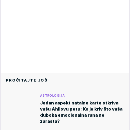
PROČITAJTE JOŠ
ASTROLOGIJA
Jedan aspekt natalne karte otkriva
vašu Ahilovu petu: Ko je kriv što vaša
duboka emocionalna rana ne
zarasta?