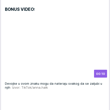
BONUS VIDEO:
00:10
Devojke u ovom znaku mogu da nateraju svakog da se zaljubi u
njih
Izvor: TikTok/anna.halk