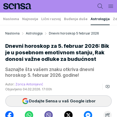
Naslovna
Najnovije
Lični razvoj
Buđenje duše
Astrologija
Zd
Naslovna
Astrologija
Dnevni horoskop 5 februar 2026
Dnevni horoskop za 5. februar 2026: Bik
je u posebnom emotivnom stanju, Rak
donosi važne odluke za budućnost
Saznajte šta vašem znaku otkriva dnevni
horoskop 5. februar 2026. godine!
Autor:
Zorica Antonijević
Objavljeno 04.02.2026. 17:00h
Dodajte Sensa u vaš Google izbor