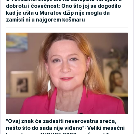
dobrotu i čovečnost: Ono što joj se dogodilo
kad je ušla u Muratov džip nije mogla da
zamisli ni u najgorem košmaru
"Ovaj znak će zadesiti neverovatna sreća,
nešto što do sada nije viđeno": Veliki mesečni