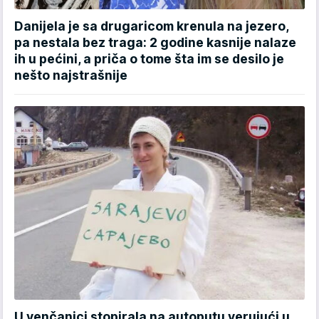
Danijela je sa drugaricom krenula na jezero,
pa nestala bez traga: 2 godine kasnije nalaze
ih u pećini, a priča o tome šta im se desilo je
nešto najstrašnije
U venčanici stopirala na autoputu verujući u