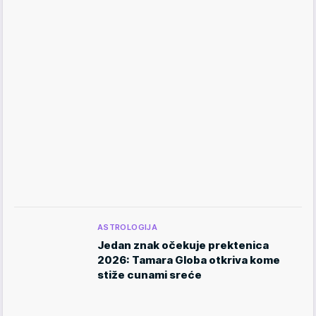
ASTROLOGIJA
Jedan znak očekuje prektenica
2026: Tamara Globa otkriva kome
stiže cunami sreće