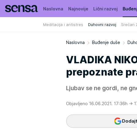
Naslovna
Najnovije
Lični razvoj
Buđen
Meditacija i antistres
Duhovni razvoj
Srećan ž
Naslovna
Buđenje duše
Duho
VLADIKA NIKO
prepoznate pr
Ljubav se ne gordi, ne gn
Objavljeno 16.06.2021. 17:36h
→ 1
Dodajt