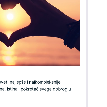
svet, najlepše i najkompleksnije
a, istina i pokretač svega dobrog u