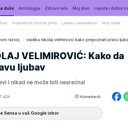
je duše
Astrologija
Zdravo telo
Moj dom
Lepota i dobre n
ivot
Inspirativne životne priče
Ljubav i seksualnost
Moji rituali
vni razvoj
vladika nikolaj velimirovic kako prepoznati pravu ljub
LAJ VELIMIROVIĆ: Kako da
avu ljubav
evi i nikad ne može biti nesrećna!
7:40h
Komentariši
e Sensa u vaš Google izbor