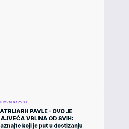
UHOVNI RAZVOJ
ATRIJARH PAVLE - OVO JE
AJVEĆA VRLINA OD SVIH:
aznajte koji je put u dostizanju