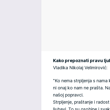
Kako prepoznati pravu lj
Vladika Nikolaj Velimirović:
"Ko nema strpljenja s nama k
ni onaj ko nam ne prašta. Na
našoj popravci.
Strpljenje, praštanje i rado
ljubavi. To su osobine i sva