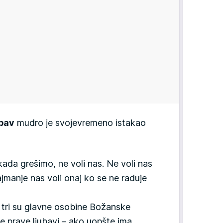
ubav
mudro je svojevremeno istakao
ada grešimo, ne voli nas. Ne voli nas
jmanje nas voli onaj ko se ne raduje
st tri su glavne osobine Božanske
ke prave ljubavi – ako uopšte ima