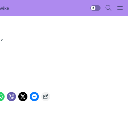
avike
av