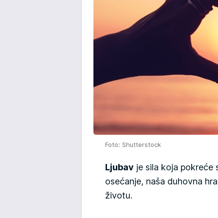
Foto: Shutterstock
Ljubav
je sila koja pokreće 
osećanje, naša duhovna hran
životu.