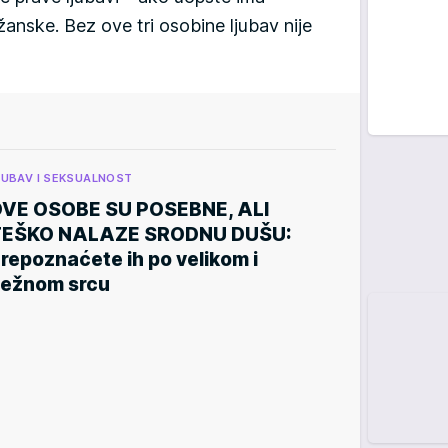
anske. Bez ove tri osobine ljubav nije
JUBAV I SEKSUALNOST
VE OSOBE SU POSEBNE, ALI
TEŠKO NALAZE SRODNU DUŠU:
repoznaćete ih po velikom i
ežnom srcu