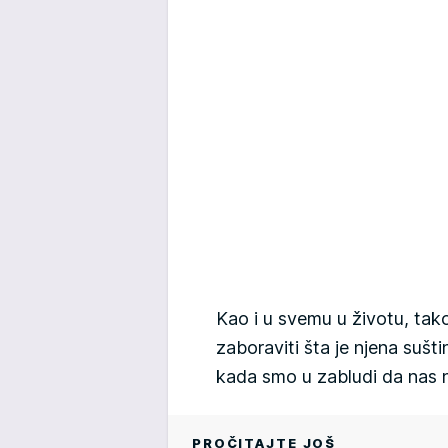
Kao i u svemu u životu, tako 
zaboraviti šta je njena sušti
kada smo u zabludi da nas n
PROČITAJTE JOŠ