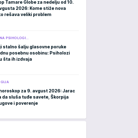
p Tamare Globe za nedelju od 10.
avgusta 2026: Kome stiže nova
ko rešava veliki problem
NA PSIHOLOGI…
ji stalno šalju glasovne poruke
ednu posebnu osobinu: Psiholozi
u šta ih izdvaja
GIJA
horoskop za 9. avgust 2026: Jarac
a da sluša tuđe savete, Škorpija
ugove i poverenje