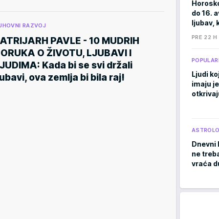
Horosko
do 16. 
ljubav, 
UHOVNI RAZVOJ
PRE 22 H
ATRIJARH PAVLE - 10 MUDRIH
ORUKA O ŽIVOTU, LJUBAVI I
POPULAR
JUDIMA: Kada bi se svi držali
Ljudi ko
jubavi, ova zemlja bi bila raj!
imaju j
otkrivaj
ASTROLO
Dnevni 
ne treb
vraća d