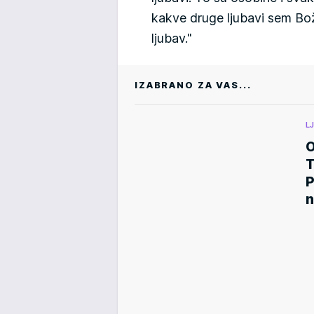
kakve druge ljubavi sem Bož
ljubav."
IZABRANO ZA VAS...
L
O
P
n