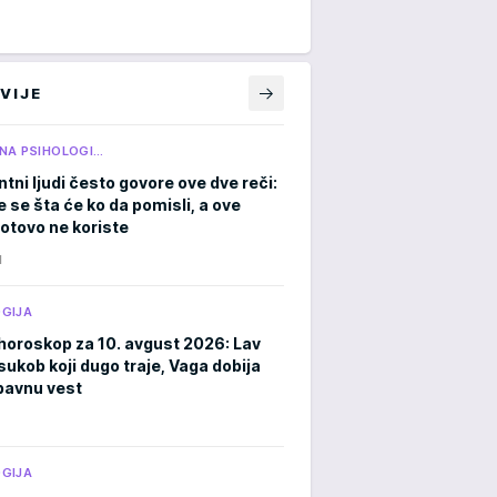
VIJE
NA PSIHOLOGI…
ntni ljudi često govore ove dve reči:
 se šta će ko da pomisli, a ove
gotovo ne koriste
N
GIJA
horoskop za 10. avgust 2026: Lav
sukob koji dugo traje, Vaga dobija
ubavnu vest
GIJA