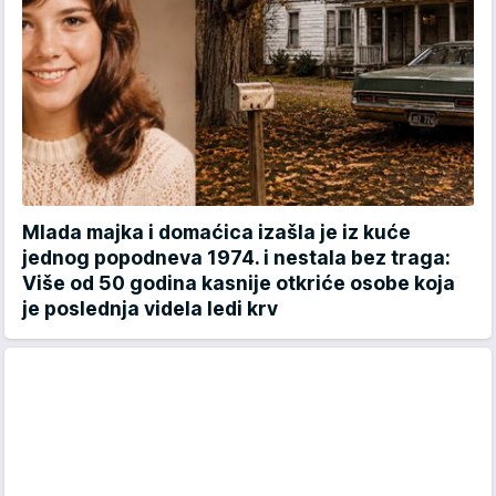
Mlada majka i domaćica izašla je iz kuće
jednog popodneva 1974. i nestala bez traga:
Više od 50 godina kasnije otkriće osobe koja
je poslednja videla ledi krv