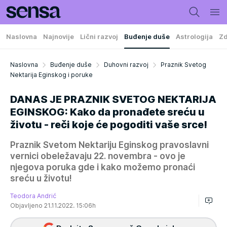
Naslovna
Najnovije
Lični razvoj
Buđenje duše
Astrologija
Zd
Naslovna
Buđenje duše
Duhovni razvoj
Praznik Svetog
Nektarija Eginskog i poruke
DANAS JE PRAZNIK SVETOG NEKTARIJA
EGINSKOG: Kako da pronađete sreću u
životu - reči koje će pogoditi vaše srce!
Praznik Svetom Nektariju Eginskog pravoslavni
vernici obeležavaju 22. novembra - ovo je
njegova poruka gde i kako možemo pronaći
sreću u životu!
Teodora Andrić
Objavljeno 21.11.2022. 15:06h