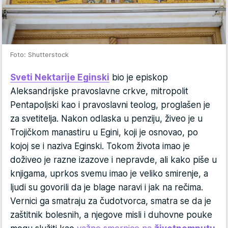
Foto: Shutterstock
Sveti Nektarije Eginski
bio je episkop
Aleksandrijske pravoslavne crkve, mitropolit
Pentapoljski kao i pravoslavni teolog, proglašen je
za svetitelja. Nakon odlaska u penziju, živeo je u
Trojičkom manastiru u Egini, koji je osnovao, po
kojoj se i naziva Eginski. Tokom života imao je
doživeo je razne izazove i nepravde, ali kako piše u
knjigama, uprkos svemu imao je veliko smirenje, a
ljudi su govorili da je blage naravi i jak na rečima.
Vernici ga smatraju za čudotvorca, smatra se da je
zaštitnik bolesnih, a njegove misli i duhovne pouke