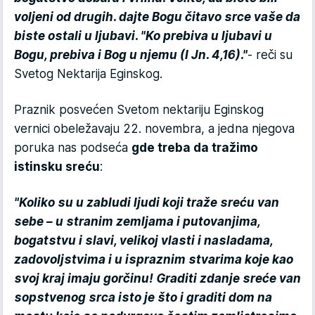
voljeni od drugih. dajte Bogu čitavo srce vaše da
biste ostali u ljubavi. "Ko prebiva u ljubavi u
Bogu, prebiva i Bog u njemu (I Jn. 4,16)."
- reči su
Svetog Nektarija Eginskog.
Praznik posvećen Svetom nektariju Eginskog
vernici obeležavaju 22. novembra, a jedna njegova
poruka nas podseća
gde treba da tražimo
istinsku sreću
:
"Koliko su u zabludi ljudi koji traže sreću van
sebe – u stranim zemljama i putovanjima,
bogatstvu i slavi, velikoj vlasti i nasladama,
zadovoljstvima i u ispraznim stvarima koje kao
svoj kraj imaju gorčinu! Graditi zdanje sreće van
sopstvenog srca isto je što i graditi dom na