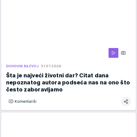
DUHOVNI RAZVOJ
31.07.2026.
Šta je najveći životni dar? Citat dana
nepoznatog autora podseća nas na ono što
često zaboravljamo
Komentariši