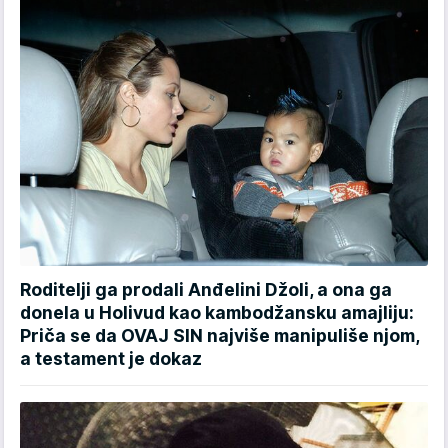
Roditelji ga prodali Anđelini Džoli, a ona ga
donela u Holivud kao kambodžansku amajliju:
Priča se da OVAJ SIN najviše manipuliše njom,
a testament je dokaz