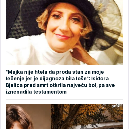
"Majka nije htela da proda stan za moje
lečenje jer je dijagnoza bila loše": Isidora
Bjelica pred smrt otkrila najveću bol, pa sve
iznenadila testamentom