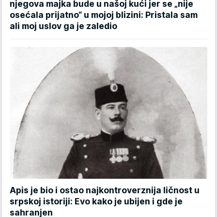
njegova majka bude u našoj kući jer se „nije
osećala prijatno“ u mojoj blizini: Pristala sam
ali moj uslov ga je zaledio
Apis je bio i ostao najkontroverznija ličnost u
srpskoj istoriji: Evo kako je ubijen i gde je
sahranjen