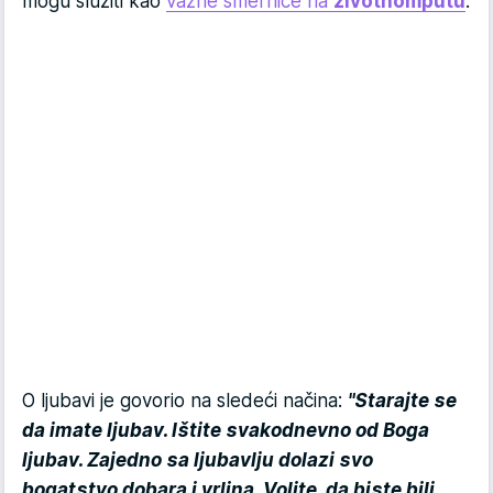
mogu služiti kao
važne smernice na
životnom
putu
.
O ljubavi je govorio na sledeći načina:
"Starajte se
da imate ljubav. Ištite svakodnevno od Boga
ljubav. Zajedno sa ljubavlju dolazi svo
bogatstvo dobara i vrlina. Volite, da biste bili