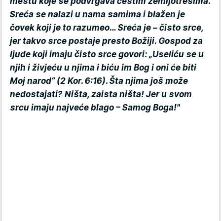
mestu koje se podvrgava čestim zemljotresima.
Sreća se nalazi u nama samima i blažen je
čovek koji je to razumeo… Sreća je – čisto srce,
jer takvo srce postaje presto Božiji. Gospod za
ljude koji imaju čisto srce govori: „Useliću se u
njih i živjeću u njima i biću im Bog i oni će biti
Moj narod“ (2 Kor. 6:16). Šta njima još može
nedostajati? Ništa, zaista ništa! Jer u svom
srcu imaju najveće blago – Samog Boga!"