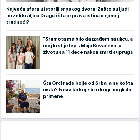
Najveća afera u istoriji srpskog dvora: Zašto su ljudi
mrzeli kraljicu Dragu i šta je prava istina o njenoj
trudnoći?
"Sramota me bilo da izađem na ulicu, a
moj krst je lep": Maja Kovačević o
životu sa 11 dece nakon smrti supruga
Šta Grci rade bolje od Srba, a ne košta
ništa? 5 navika koje bi i drugi mogli da
primene