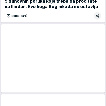
5 duhovnih poruka koje treba da pročitate
na Ilindan: Evo koga Bog nikada ne ostavlja
Komentariši