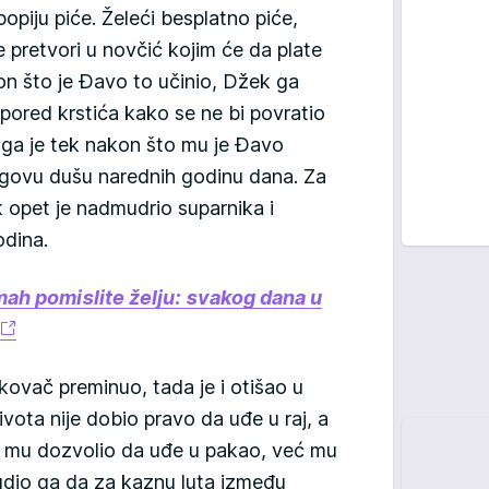
piju piće. Želeći besplatno piće,
e pretvori u novčić kojim će da plate
kon što je Đavo to učinio, Džek ga
 pored krstića kako se ne bi povratio
o ga je tek nakon što mu je Đavo
govu dušu narednih godinu dana. Za
opet je nadmudrio suparnika i
odina.
mah pomislite želju: svakog dana u
kovač preminuo, tada je i otišao u
vota nije dobio pravo da uđe u raj, a
ije mu dozvolio da uđe u pakao, već mu
udio ga da za kaznu luta između