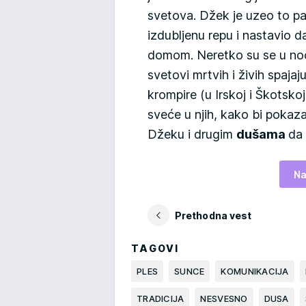
svetova. Džek je uzeo to par
izdubljenu repu i nastavio d
domom. Neretko su se u no
svetovi mrtvih i živih spajaju,
krompire (u Irskoj i Škotskoj)
sveće u njih, kako bi pokazal
Džeku i drugim
dušama
da
Na
Prethodna vest
TAGOVI
PLES
SUNCE
KOMUNIKACIJA
TRADICIJA
NESVESNO
DUSA