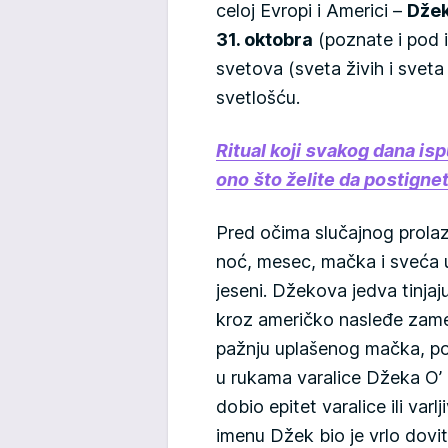
celoj Evropi i Americi –
Dže
31. oktobra
(poznate i pod
svetova (sveta živih i sveta
svetlošću.
Ritual koji svakog dana isp
ono što želite da postigne
Pred očima slučajnog prolaz
noć, mesec, mačka i sveća
jeseni. Džekova jedva tinja
kroz američko nasleđe zame
pažnju uplašenog mačka, pozn
u rukama varalice Džeka O’ L
dobio epitet varalice ili varl
imenu Džek bio je vrlo dovit