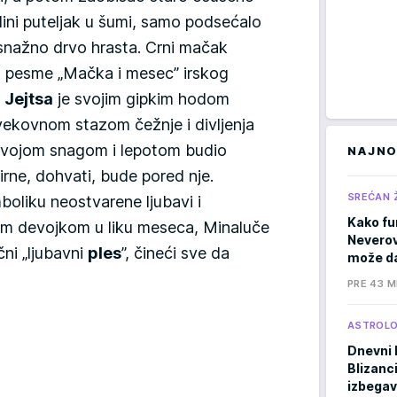
edini puteljak u šumi, samo podsećalo
, snažno drvo hrasta. Crni mačak
z pesme „Mačka i mesec” irskog
 Jejtsa
je svojim gipkim hodom
ekovnom stazom čežnje i divljenja
 svojom snagom i lepotom budio
NAJNO
irne, dohvati, bude pored nje.
SREĆAN 
mboliku neostvarene ljubavi i
Kako fu
om devojkom u liku meseca, Minaluče
Neverov
čni „ljubavni
ples
”, čineći sve da
može da
PRE 43 M
ASTROLO
Dnevni 
Blizanci
izbegav