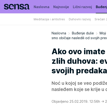
Naslovna
Najnovije
Lični razvoj
Buđen
Meditacija i antistres
Duhovni razvoj
Srećan ž
Naslovna
Buđenje duše
Moji 
smo običaje nasledili od svojih pr
Ako ovo imate 
zlih duhova: e
svojih predak
Noć u kojoj se veo podiže
nasleđem koje se krije u 
Objavljeno 25.02.2019. 12:56h
→ 2