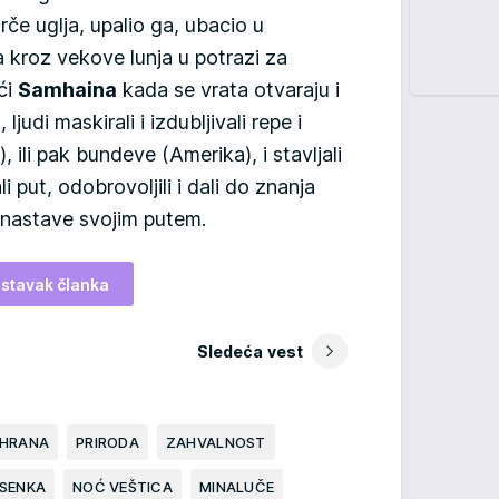
če uglja, upalio ga, ubacio u
a kroz vekove lunja u potrazi za
ći
Samhaina
kada se vrata otvaraju i
 ljudi maskirali i izdubljivali repe i
, ili pak bundeve (Amerika), i stavljali
i put, odobrovoljili i dali do znanja
 nastave svojim putem.
stavak članka
Sledeća vest
HRANA
PRIRODA
ZAHVALNOST
SENKA
NOĆ VEŠTICA
MINALUČE