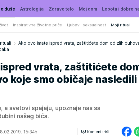
je duše
Astrologija
Zdravo telo
Moj dom
Lepota i dobre n
ivot
Inspirativne životne priče
Ljubav i seksualnost
Moji rituali
rituali
Ako ovo imate ispred vrata, zaštitićete dom od zlih duhov
edaka
ispred vrata, zaštitićete do
vo koje smo običaje nasledili
a
, a svetovi spajaju, upoznaje nas sa
dubini našeg bića.
8.02.2019. 15:34h
Komentariši