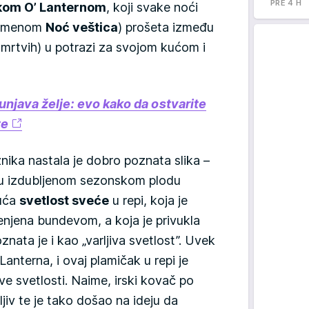
PRE 4 H
kom O’ Lanternom
, koji svake noći
 imenom
Noć veštica
) prošeta između
 mrtvih) u potrazi za svojom kućom i
unjava želje: evo kako da ostvarite
te
nika nastala je dobro poznata slika –
 u izdubljenom sezonskom plodu
juća
svetlost sveće
u repi, koja je
njena bundevom, a koja je privukla
ata je i kao „varljiva svetlost”. Uvek
anterna, i ovaj plamičak u repi je
jive svetlosti. Naime, irski kovač po
ljiv te je tako došao na ideju da