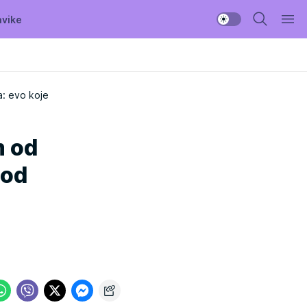
avike
a: evo koje
m od
 od