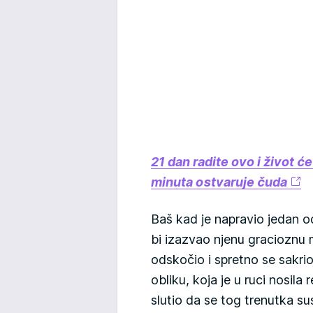
21 dan radite ovo i život će
minuta ostvaruje čuda
Baš kad je napravio jedan o
bi izazvao njenu gracioznu 
odskočio i spretno se sakri
obliku, koja je u ruci nosila
slutio da se tog trenutka 