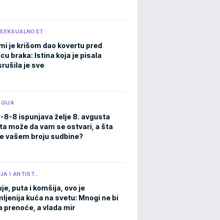
I SEKSUALNOST
mi je krišom dao kovertu pred
cu braka: Istina koja je pisala
rušila je sve
GIJA
8-8-8 ispunjava želje 8. avgusta
ta može da vam se ostvari, a šta
e vašem broju sudbine?
JA I ANTIST…
je, puta i komšija, ovo je
ljenija kuća na svetu: Mnogi ne bi
a prenoće, a vlada mir