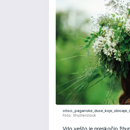
otisci_paganske_duse_koje_obicaje_
Foto: Shutterstock
Vrlo vešto je preskočio žb