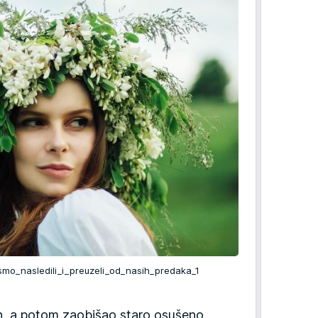
smo_nasledili_i_preuzeli_od_nasih_predaka_1
un, a potom zaobišao staro osušeno