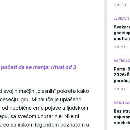
PRE 1 H
LJUBAV 
Svekar 
godišnji
unutra s
PRE 2 H
ASTROLO
 početi da se manja: ritual od 3
Portal 
2026: Š
poručuj
PRE 3 H
d svojih mačjih „plesnih” pokreta kako
mesečju igru, Minaluče je uplašeno
MEDITACI
o od neobične crne pojave u ljudskom
Bez stru
 repu, sa svećom unutar nje. Nije ni
najusam
smeli d
susreo sa irskom legendom poznatom u