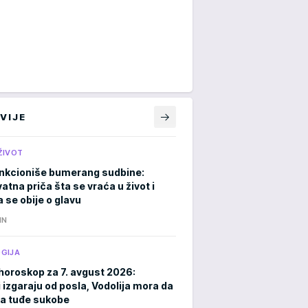
VIJE
ŽIVOT
nkcioniše bumerang sudbine:
atna priča šta se vraća u život i
 se obije o glavu
IN
GIJA
horoskop za 7. avgust 2026:
 izgaraju od posla, Vodolija mora da
a tuđe sukobe