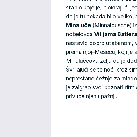
stablo koje je, blokirajući j
da je tu nekada bilo veliko
Minaluče
(Minnalousche) i
nobelovca
Vilijama Batlera
nastavio dobro utabanom, v
prema njoj–Mesecu, koji je
Minalučeovu želju da je dod
Švrljajući se te noći kroz si
neprestane čežnje za mlad
je zaigrao svoj poznati ritmi
privuče njenu pažnju.