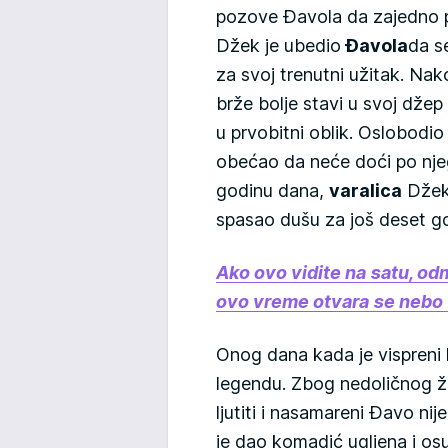
pozove Đavola da zajedno po
Džek je ubedio
Đavola
da s
za svoj trenutni užitak. Na
brže bolje stavi u svoj džep
u prvobitni oblik. Oslobodi
obećao da neće doći po nje
godinu dana,
varalica
Džek 
spasao dušu za još deset g
Ako ovo vidite na satu, od
ovo vreme otvara se nebo
Onog dana kada je vispreni 
legendu. Zbog nedoličnog ži
ljutiti i nasamareni Đavo n
je dao komadić ugljena i os