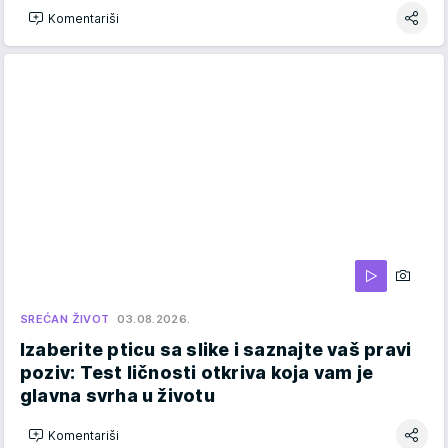
Komentariši
SREĆAN ŽIVOT
03.08.2026.
Izaberite pticu sa slike i saznajte vaš pravi
poziv: Test ličnosti otkriva koja vam je
glavna svrha u životu
Komentariši