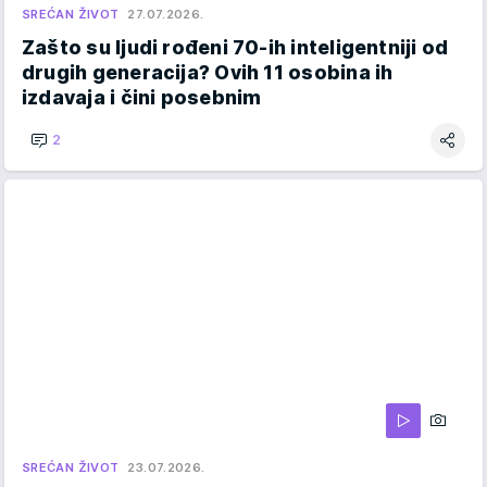
SREĆAN ŽIVOT
27.07.2026.
Zašto su ljudi rođeni 70-ih inteligentniji od
drugih generacija? Ovih 11 osobina ih
izdavaja i čini posebnim
2
SREĆAN ŽIVOT
23.07.2026.