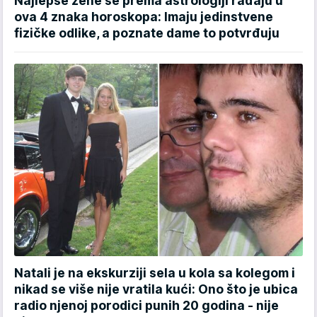
Najlepše žene se prema astrologiji rađaju u
ova 4 znaka horoskopa: Imaju jedinstvene
fizičke odlike, a poznate dame to potvrđuju
Natali je na ekskurziji sela u kola sa kolegom i
nikad se više nije vratila kući: Ono što je ubica
radio njenoj porodici punih 20 godina - nije