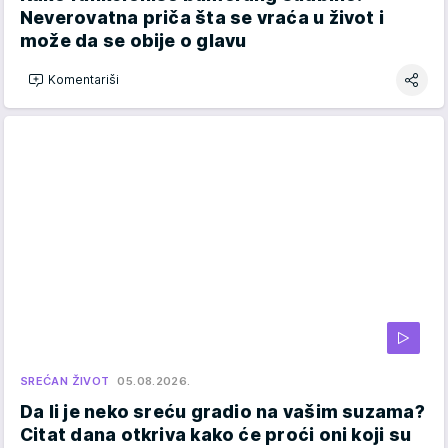
Neverovatna priča šta se vraća u život i
može da se obije o glavu
Komentariši
SREĆAN ŽIVOT
05.08.2026.
Da li je neko sreću gradio na vašim suzama?
Citat dana otkriva kako će proći oni koji su