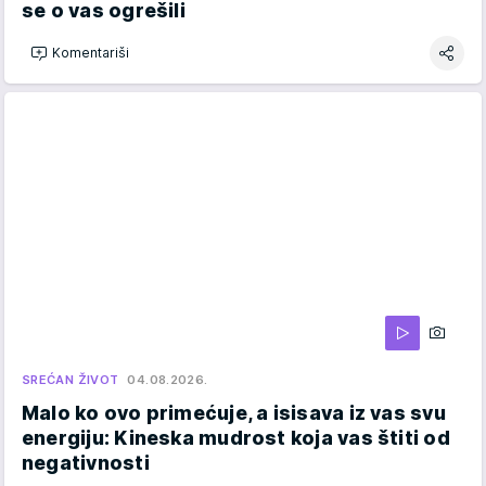
se o vas ogrešili
Komentariši
SREĆAN ŽIVOT
04.08.2026.
Malo ko ovo primećuje, a isisava iz vas svu
energiju: Kineska mudrost koja vas štiti od
negativnosti