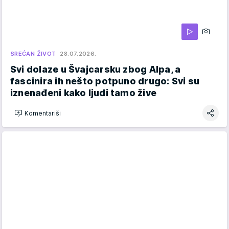
SREĆAN ŽIVOT
28.07.2026.
Svi dolaze u Švajcarsku zbog Alpa, a
fascinira ih nešto potpuno drugo: Svi su
iznenađeni kako ljudi tamo žive
Komentariši