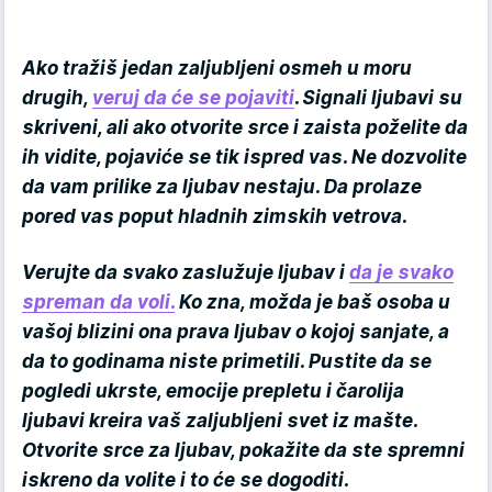
Ako tražiš jedan zaljubljeni osmeh u moru
drugih,
veruj da će se pojaviti
. Signali ljubavi su
skriveni, ali ako otvorite srce i zaista poželite da
ih vidite, pojaviće se tik ispred vas. Ne dozvolite
da vam prilike za ljubav nestaju. Da prolaze
pored vas poput hladnih zimskih vetrova.
Verujte da svako zaslužuje ljubav i
da je svako
spreman da voli.
Ko zna, možda je baš osoba u
vašoj blizini ona prava ljubav o kojoj sanjate, a
da to godinama niste primetili. Pustite da se
pogledi ukrste, emocije prepletu i čarolija
ljubavi kreira vaš zaljubljeni svet iz mašte.
Otvorite srce za ljubav, pokažite da ste spremni
iskreno da volite i to će se dogoditi.