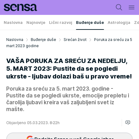
Naslovna
Najnovije
Lični razvoj
Buđenje duše
Astrologija
Zd
Naslovna
Buđenje duše
Srećan život
Poruka za sreću za 5
mart 2023 godine
VAŠA PORUKA ZA SREĆU ZA NEDELJU,
5. MART 2023: Pustite da se pogledi
ukrste - ljubav dolazi baš u pravo vreme!
Poruka za sreću za 5. mart 2023. godine -
Pustite da se pogledi ukrste, emocije prepletu i
čarolija ljubavi kreira vaš zaljubljeni svet iz
mašte.
Objavljeno 05.03.2023. 8:22h