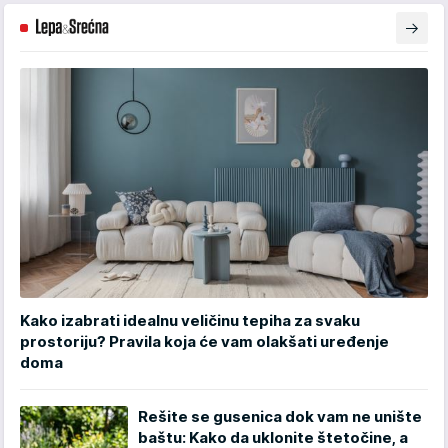
Kako izabrati idealnu veličinu tepiha za svaku
prostoriju? Pravila koja će vam olakšati uređenje
doma
Rešite se gusenica dok vam ne unište
baštu: Kako da uklonite štetočine, a