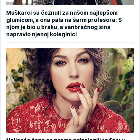
Muškarci su čeznuli za našom najlepšom
glumicom, a ona pala na šarm profesora: S
njom je bio u braku, a vanbračnog sina
napravio njenoj koleginici