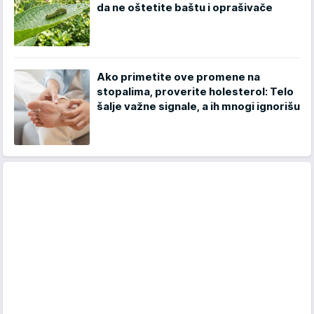
da ne oštetite baštu i oprašivače
Ako primetite ove promene na
stopalima, proverite holesterol: Telo
šalje važne signale, a ih mnogi ignorišu