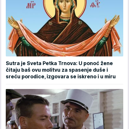
Sutra je Sveta Petka Trnova: U ponoć žene
čitaju baš ovu molitvu za spasenje duše i
sreću porodice, izgovara se iskreno i u miru