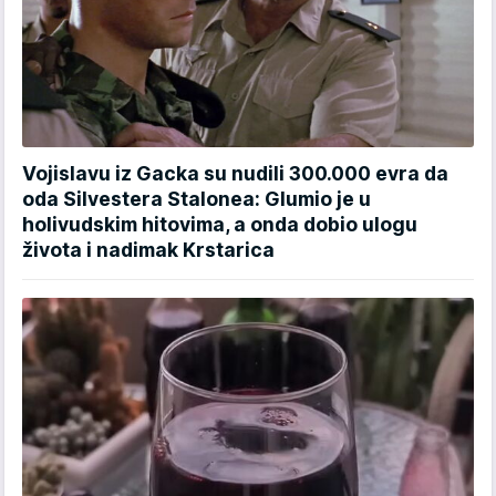
Vojislavu iz Gacka su nudili 300.000 evra da
oda Silvestera Stalonea: Glumio je u
holivudskim hitovima, a onda dobio ulogu
života i nadimak Krstarica