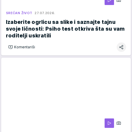
SREĆAN ŽIVOT
27.07.2026.
Izaberite ogrlicu sa slike i saznajte tajnu
svoje ličnosti: Psiho test otkriva šta su vam
roditelji uskratili
Komentariši