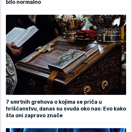
bilo normalno
7 smrtnih grehova o kojima se priča u
hrišćanstvu, danas su svuda oko nas: Evo kako
šta oni zapravo znače