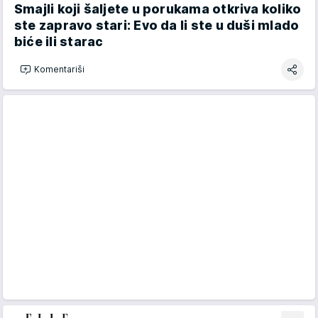
Smajli koji šaljete u porukama otkriva koliko
ste zapravo stari: Evo da li ste u duši mlado
biće ili starac
Komentariši