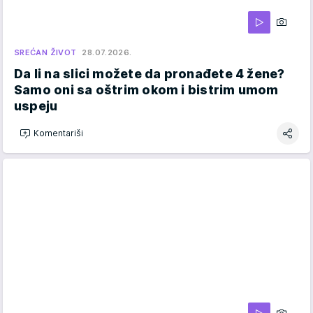
SREĆAN ŽIVOT
28.07.2026.
Da li na slici možete da pronađete 4 žene?
Samo oni sa oštrim okom i bistrim umom
uspeju
Komentariši