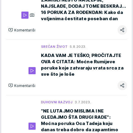
NAJSLAĐE, DODAJ TOME BESKRAJ...
16 PORUKA ZA ROĐENDAN: Kako da
voljenima čestitate poseban dan
Komentariši
SREĆAN ŽIVOT
5.8.2023.
KADA VAM JE TEŠKO, PROČITAJTE
OVA 4 CITATA: Moćne Rumijeve
poruke koje zatvaraju vrata srca za
sve što je loše
Komentariši
DUHOVNI RAZVOJ
3.7.2023.
"NE LUTAJMO MISLIMA I NE
GLEDAJMO ŠTA DRUGI RADE":
Moćna poruka Oca Tadeja koju
danas treba dobro da zapamtimo