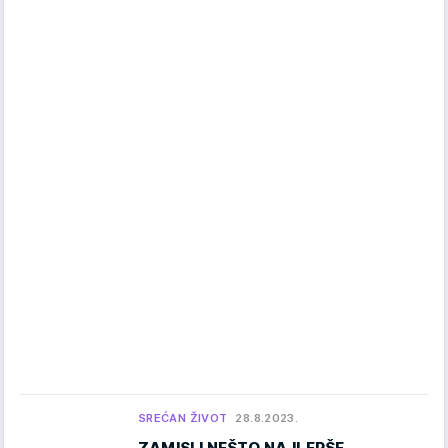
SREĆAN ŽIVOT
28.8.2023.
ZAMISLI NEŠTO NAJLEPŠE,