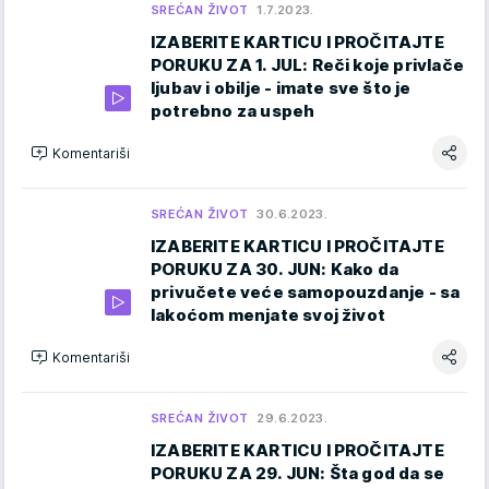
SREĆAN ŽIVOT
1.7.2023.
IZABERITE KARTICU I PROČITAJTE
PORUKU ZA 1. JUL: Reči koje privlače
ljubav i obilje - imate sve što je
potrebno za uspeh
Komentariši
SREĆAN ŽIVOT
30.6.2023.
IZABERITE KARTICU I PROČITAJTE
PORUKU ZA 30. JUN: Kako da
privučete veće samopouzdanje - sa
lakoćom menjate svoj život
Komentariši
SREĆAN ŽIVOT
29.6.2023.
IZABERITE KARTICU I PROČITAJTE
PORUKU ZA 29. JUN: Šta god da se