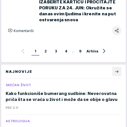
IZABERITE KARTICU I PROČITAJTE
PORUKU ZA 24. JUN: Okružite se
danas ovim ljudima i krenite na put
ostvarenja snova
Komentariši
1
2
3
4
…
9
Arhiva
NAJNOVIJE
SREĆAN ŽIVOT
Kako funkcioniše bumerang sudbine: Neverovatna
priča šta se vraća u život i može da se obije o glavu
PRE 3 H
ASTROLOGIJA