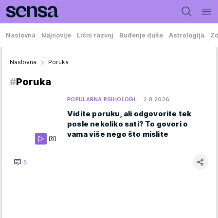
Naslovna
Najnovije
Lični razvoj
Buđenje duše
Astrologija
Zd
Naslovna
Poruka
#
Poruka
POPULARNA PSIHOLOGI…
2.8.2026.
Vidite poruku, ali odgovorite tek
posle nekoliko sati? To govori o
vama više nego što mislite
5