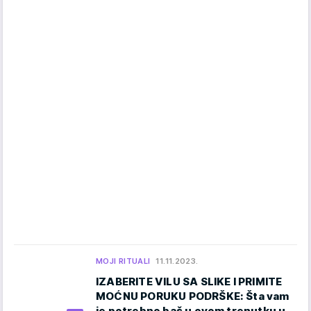
MOJI RITUALI
11.11.2023.
IZABERITE VILU SA SLIKE I PRIMITE
MOĆNU PORUKU PODRŠKE: Šta vam
je potrebno baš u ovom trenutku u