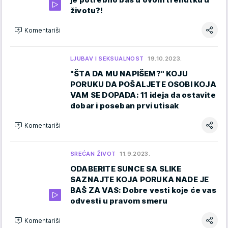
životu?!
Komentariši
LJUBAV I SEKSUALNOST
19.10.2023.
"ŠTA DA MU NAPIŠEM?" KOJU
PORUKU DA POŠALJETE OSOBI KOJA
VAM SE DOPADA: 11 ideja da ostavite
dobar i poseban prvi utisak
Komentariši
SREĆAN ŽIVOT
11.9.2023.
ODABERITE SUNCE SA SLIKE
SAZNAJTE KOJA PORUKA NADE JE
BAŠ ZA VAS: Dobre vesti koje će vas
odvesti u pravom smeru
Komentariši