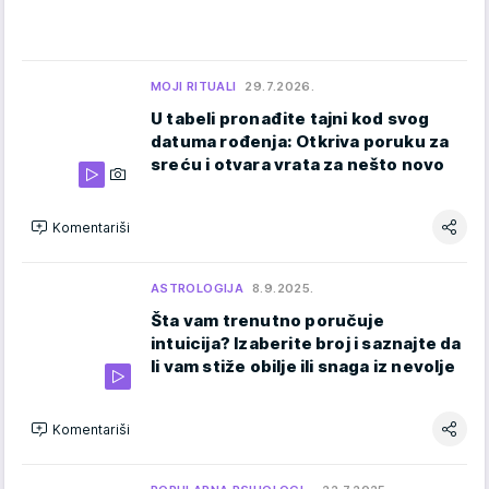
MOJI RITUALI
29.7.2026.
U tabeli pronađite tajni kod svog
datuma rođenja: Otkriva poruku za
sreću i otvara vrata za nešto novo
Komentariši
ASTROLOGIJA
8.9.2025.
Šta vam trenutno poručuje
intuicija? Izaberite broj i saznajte da
li vam stiže obilje ili snaga iz nevolje
Komentariši