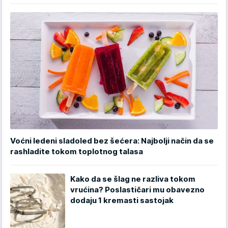
Voćni ledeni sladoled bez šećera: Najbolji način da se
rashladite tokom toplotnog talasa
Kako da se šlag ne razliva tokom
vrućina? Poslastičari mu obavezno
dodaju 1 kremasti sastojak