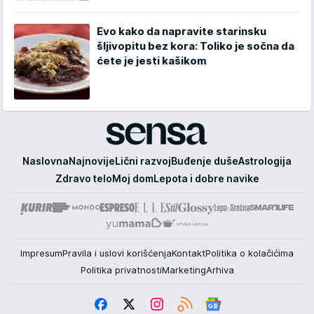
Evo kako da napravite starinsku
šljivopitu bez kora: Toliko je sočna da
ćete je jesti kašikom
Sensa
Naslovna
Najnovije
Lični razvoj
Buđenje duše
Astrologija
Zdravo telo
Moj dom
Lepota i dobre navike
Impresum
Pravila i uslovi korišćenja
Kontakt
Politika o kolačićima
Politika privatnosti
Marketing
Arhiva