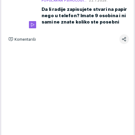
POPULARNA PSIHOLOGI…
22.7.2025.
Da li radije zapisujete stvari na papir
nego u telefon? Imate 9 osobina i ni
sami ne znate koliko ste posebni
Komentariši