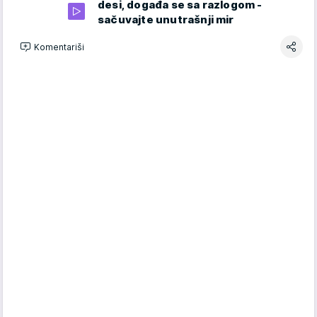
desi, događa se sa razlogom -
sačuvajte unutrašnji mir
Komentariši