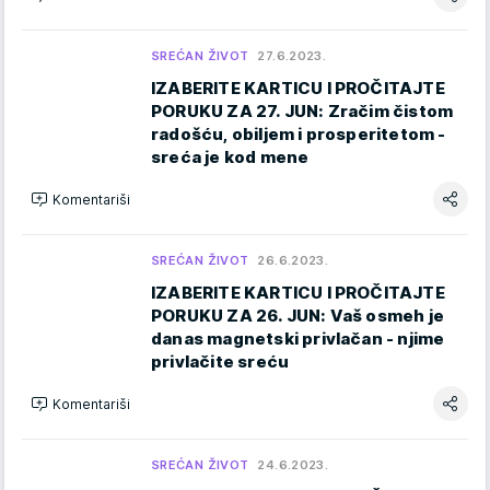
SREĆAN ŽIVOT
27.6.2023.
IZABERITE KARTICU I PROČITAJTE
PORUKU ZA 27. JUN: Zračim čistom
radošću, obiljem i prosperitetom -
sreća je kod mene
Komentariši
SREĆAN ŽIVOT
26.6.2023.
IZABERITE KARTICU I PROČITAJTE
PORUKU ZA 26. JUN: Vaš osmeh je
danas magnetski privlačan - njime
privlačite sreću
Komentariši
SREĆAN ŽIVOT
24.6.2023.