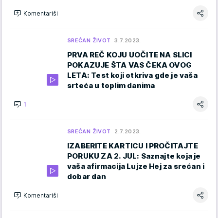
Komentariši
SREĆAN ŽIVOT
3.7.2023.
PRVA REČ KOJU UOČITE NA SLICI
POKAZUJE ŠTA VAS ČEKA OVOG
LETA: Test koji otkriva gde je vaša
srteća u toplim danima
1
SREĆAN ŽIVOT
2.7.2023.
IZABERITE KARTICU I PROČITAJTE
PORUKU ZA 2. JUL: Saznajte koja je
vaša afirmacija Lujze Hej za srećan i
dobar dan
Komentariši