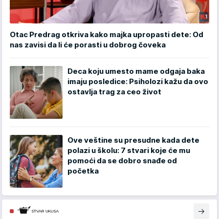
Otac Predrag otkriva kako majka upropasti dete: Od
nas zavisi da li će porasti u dobrog čoveka
Deca koju umesto mame odgaja baka
imaju posledice: Psiholozi kažu da ovo
ostavlja trag za ceo život
Ove veštine su presudne kada dete
polazi u školu: 7 stvari koje će mu
pomoći da se dobro snađe od
početka