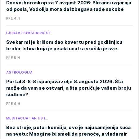
Dnevni horoskop za 7. avgust 2026: Blizanci izgaraju
od posla, Vodolija mora da izbegava tuđe sukobe
PRE 4 H
LJUBAV I SEKSUALNOST
Svekar mi je krišom dao kovertu pred godišnjicu
braka: Istina koja je pisala unutra srušila je sve
PRE 5 H
ASTROLOGIJA
Portal 8-8-8 ispunjava želje 8. avgusta 2026: Šta
može da vam se ostvari, a šta poručuje vašem broju
sudbine?
PRE 6 H
MEDITACIJA I ANTIST…
Bez struje, puta i komšija, ovo je najusamljenija kuća
na svetu: Mnogi ne bi smeli da prenoće, a vlada mir