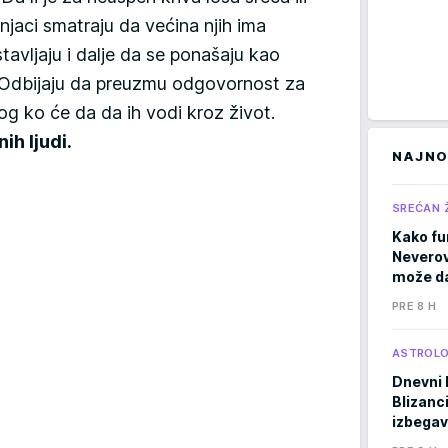
čnjaci smatraju da većina njih ima
tavljaju i dalje da se ponašaju kao
u. Odbijaju da preuzmu odgovornost za
og ko će da da ih vodi kroz život.
ih ljudi.
NAJNO
SREĆAN 
Kako fu
Neverov
može da
PRE 8 H
ASTROLO
Dnevni 
Blizanci
izbegav