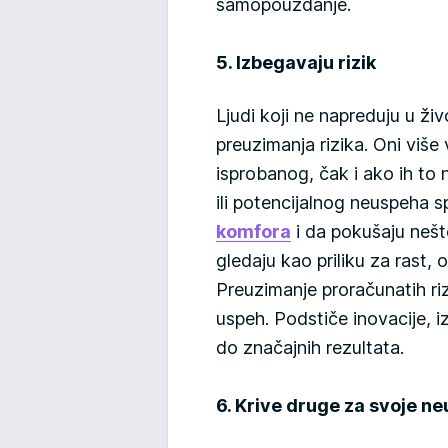
samopouzdanje.
5. Izbegavaju rizik
Ljudi koji ne napreduju u ži
preuzimanja rizika. Oni više 
isprobanog, čak i ako ih to 
ili potencijalnog neuspeha s
komfora
i da pokušaju neš
gledaju kao priliku za rast, 
Preuzimanje proračunatih ri
uspeh. Podstiče inovacije, 
do značajnih rezultata.
6. Krive druge za svoje n