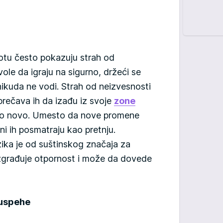
votu često pokazuju strah od
vole da igraju na sigurno, držeći se
nikuda ne vodi. Strah od neizvesnosti
prečava ih da izađu iz svoje
zone
to novo. Umesto da nove promene
oni ih posmatraju kao pretnju.
zika je od suštinskog značaja za
izgrađuje otpornost i može da dovede
euspehe