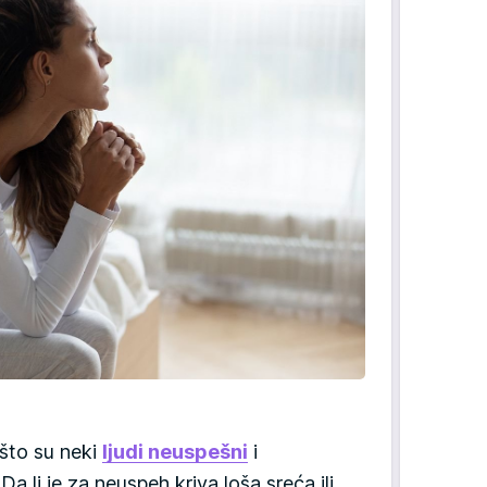
ašto su neki
ljudi neuspešni
i
a li je za neuspeh kriva loša sreća ili