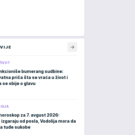
VIJE
ŽIVOT
nkcioniše bumerang sudbine:
atna priča šta se vraća u život i
 se obije o glavu
GIJA
horoskop za 7. avgust 2026:
 izgaraju od posla, Vodolija mora da
a tuđe sukobe