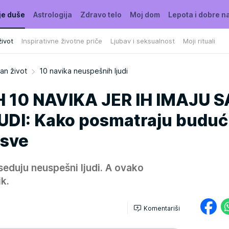
je duše
Astrologija
Zdravo telo
Moj dom
Lepota i dobre n
ivot
Inspirativne životne priče
Ljubav i seksualnost
Moji rituali
an život
10 navika neuspešnih ljudi
H 10 NAVIKA JER IH IMAJU 
UDI: Kako posmatraju buduć
 sve
seduju neuspešni ljudi. A ovako
k.
Komentariši