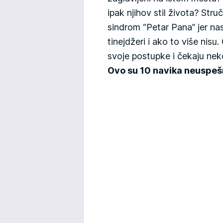
ipak njihov stil života? Stru
sindrom “Petar Pana” jer nas
tinejdžeri i ako to više nis
svoje postupke i čekaju nek
Ovo su 10 navika neuspešn