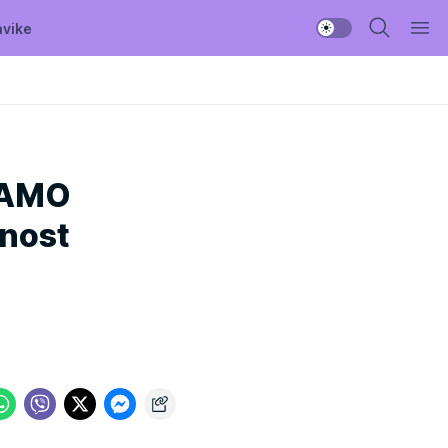
avike
SAMO
nost