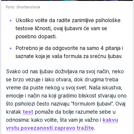
Foto: Shutterstock
Ukoliko volite da radite zanimljive psihološke
testove ličnosti, ovaj ljubavni će vam se
posebno dopasti.
Potrebno je da odgovorite na samo 4 pitanja i
saznate koja je vaša formula za srećnu ljubav.
Svako od nas ljubav doživljava na svoj način, neko
se brzo vezuje i lako otvara, dok drugima treba
vreme da puste nekog u svoj svet. Naša iskustva,
emocije i način na koji gradimo bliskost stvaraju ono
što psiholozi često nazivaju "formulom ljubavi". Ovaj
kratak
test
pomaže da bolje razumete sebe u
odnosima: kako volite, šta vam je važno i
kakvu
vrstu povezanosti zapravo tražite
.