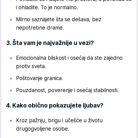
i ohladite. To je normalno.
Mirno saznajete šta se dešava, bez
nepotrebne drame.
3. Šta vam je najvažnije u vezi?
Emocionalna bliskost i osećaj da ste zajedno
protiv sveta.
Poštovanje granica.
Pouzdanost, poverenje i osećaj stabilnosti.
4. Kako obično pokazujete ljubav?
Kroz pažnju, brigu i učešće u životu
drugogvoljene osobe.