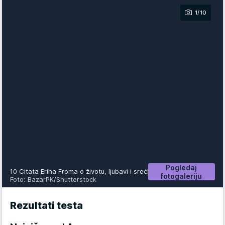
1/10
Pogledaj
10 Citata Eriha Froma o životu, ljubavi i sreći
fotogaleriju
Foto: BazarPK/Shutterstock
Rezultati testa