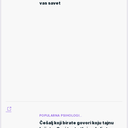
vas savet
POPULARNA PSIHOLOGI…
Češalj koji birate govori koju tajnu