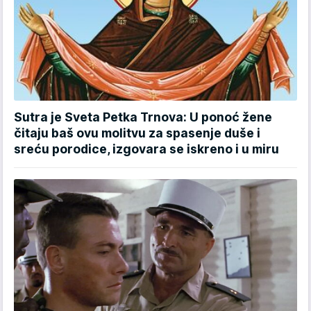
Sutra je Sveta Petka Trnova: U ponoć žene
čitaju baš ovu molitvu za spasenje duše i
sreću porodice, izgovara se iskreno i u miru