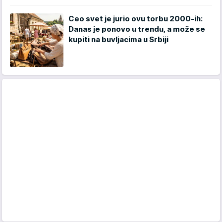
Ceo svet je jurio ovu torbu 2000-ih:
Danas je ponovo u trendu, a može se
kupiti na buvljacima u Srbiji