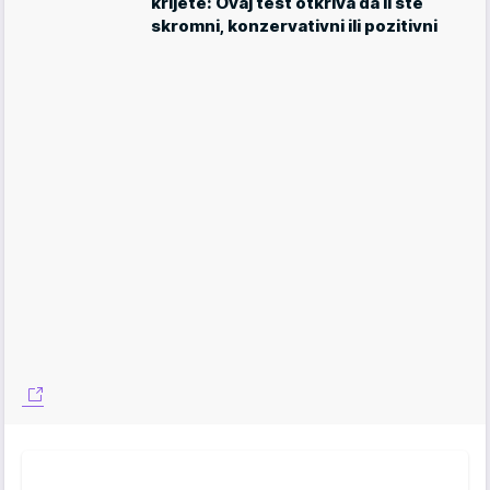
krijete: Ovaj test otkriva da li ste
skromni, konzervativni ili pozitivni