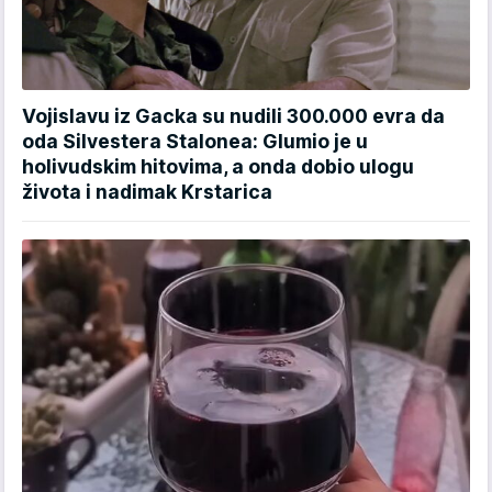
Vojislavu iz Gacka su nudili 300.000 evra da
oda Silvestera Stalonea: Glumio je u
holivudskim hitovima, a onda dobio ulogu
života i nadimak Krstarica