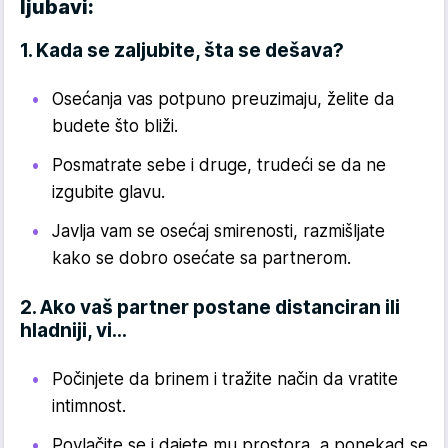
ljubavi:
1. Kada se zaljubite, šta se dešava?
Osećanja vas potpuno preuzimaju, želite da
budete što bliži.
Posmatrate sebe i druge, trudeći se da ne
izgubite glavu.
Javlja vam se osećaj smirenosti, razmišljate
kako se dobro osećate sa partnerom.
2. Ako vaš partner postane distanciran ili
hladniji, vi…
Počinjete da brinem i tražite način da vratite
intimnost.
Povlačite se i dajete mu prostora, a ponekad se