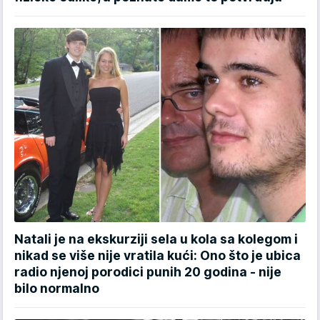
Natali je na ekskurziji sela u kola sa kolegom i
nikad se više nije vratila kući: Ono što je ubica
radio njenoj porodici punih 20 godina - nije
bilo normalno