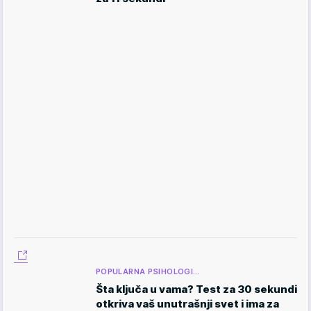
POPULARNA PSIHOLOGI…
Šta ključa u vama? Test za 30 sekundi
otkriva vaš unutrašnji svet i ima za