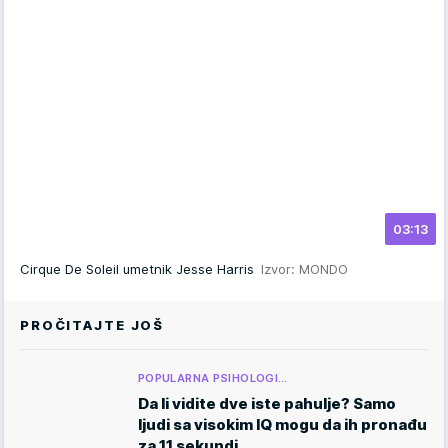
03:13
Cirque De Soleil umetnik Jesse Harris
Izvor: MONDO
PROČITAJTE JOŠ
POPULARNA PSIHOLOGI…
Da li vidite dve iste pahulje? Samo
ljudi sa visokim IQ mogu da ih pronađu
za 11 sekundi