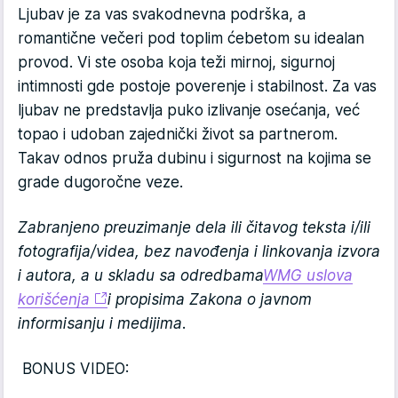
Ljubav je za vas svakodnevna podrška, a
romantične večeri pod toplim ćebetom su idealan
provod. Vi ste osoba koja teži mirnoj, sigurnoj
intimnosti gde postoje poverenje i stabilnost. Za vas
ljubav ne predstavlja puko izlivanje osećanja, već
topao i udoban zajednički život sa partnerom.
Takav odnos pruža dubinu i sigurnost na kojima se
grade dugoročne veze.
Zabranjeno preuzimanje dela ili čitavog teksta i/ili
fotografija/videa, bez navođenja i linkovanja izvora
i autora, a u skladu sa odredbama
WMG uslova
korišćenja
i propisima Zakona o javnom
informisanju i medijima.
BONUS VIDEO: