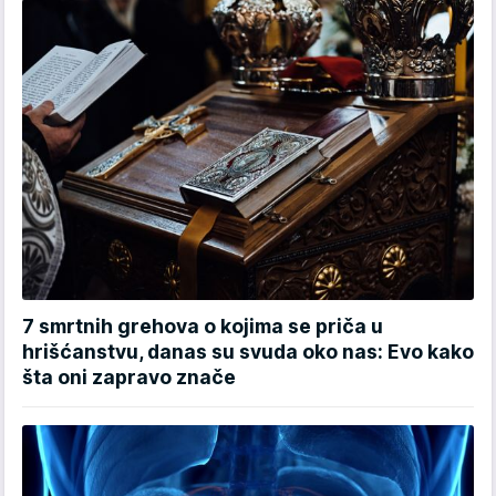
7 smrtnih grehova o kojima se priča u
hrišćanstvu, danas su svuda oko nas: Evo kako
šta oni zapravo znače