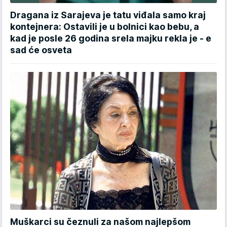
Dragana iz Sarajeva je tatu viđala samo kraj
kontejnera: Ostavili je u bolnici kao bebu, a
kad je posle 26 godina srela majku rekla je - e
sad će osveta
Muškarci su čeznuli za našom najlepšom