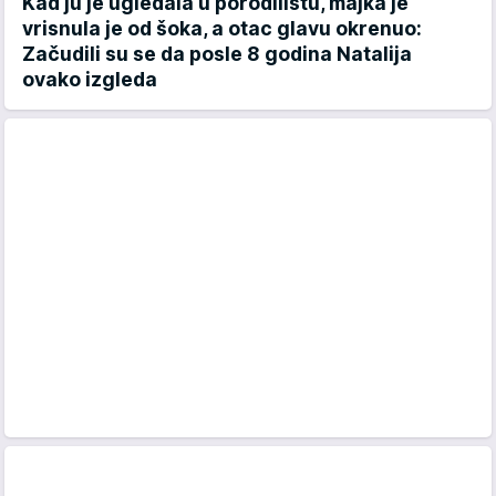
Kad ju je ugledala u porodilištu, majka je
vrisnula je od šoka, a otac glavu okrenuo:
Začudili su se da posle 8 godina Natalija
ovako izgleda