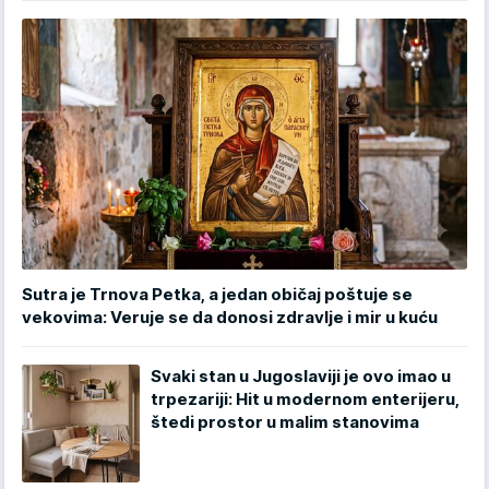
Sutra je Trnova Petka, a jedan običaj poštuje se
vekovima: Veruje se da donosi zdravlje i mir u kuću
Svaki stan u Jugoslaviji je ovo imao u
trpezariji: Hit u modernom enterijeru,
štedi prostor u malim stanovima