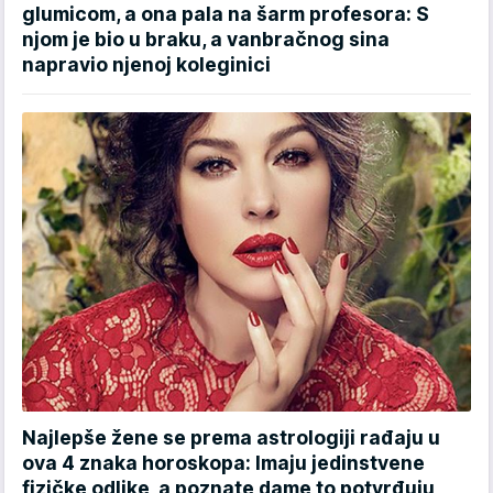
glumicom, a ona pala na šarm profesora: S
njom je bio u braku, a vanbračnog sina
napravio njenoj koleginici
Najlepše žene se prema astrologiji rađaju u
ova 4 znaka horoskopa: Imaju jedinstvene
fizičke odlike, a poznate dame to potvrđuju