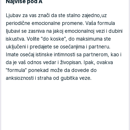
Najviše pod A
Ljubav za vas znači da ste stalno zajedno,uz
periodične emocionalne promene. Vaša formula
ljubavi se zasniva na jakoj emocionalnoj vezi i dubini
iskustva. Volite "do koske", do maksimuma ste
uključeni i predajete se osećanjima i partneru.
Imate osećaj istinske intimnosti sa partnerom, kao i
da je vaš odnos vedar i živopisan. Ipak, ovakva
"formula" ponekad može da dovede do
anksioznosti i straha od gubitka veze.