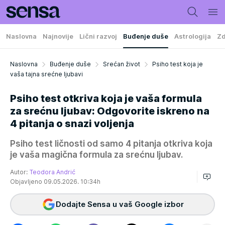
Naslovna
Najnovije
Lični razvoj
Buđenje duše
Astrologija
Zd
Naslovna
Buđenje duše
Srećan život
Psiho test koja je
vaša tajna srećne ljubavi
Psiho test otkriva koja je vaša formula
za srećnu ljubav: Odgovorite iskreno na
4 pitanja o snazi voljenja
Psiho test ličnosti od samo 4 pitanja otkriva koja
je vaša magična formula za srećnu ljubav.
Autor:
Teodora Andrić
Objavljeno 09.05.2026. 10:34h
Dodajte Sensa u vaš Google izbor