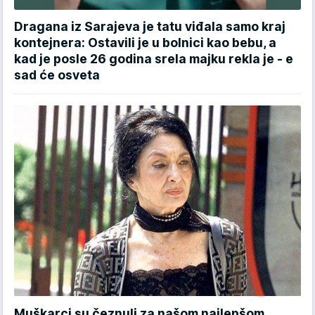
Dragana iz Sarajeva je tatu viđala samo kraj
kontejnera: Ostavili je u bolnici kao bebu, a
kad je posle 26 godina srela majku rekla je - e
sad će osveta
Muškarci su čeznuli za našom najlepšom