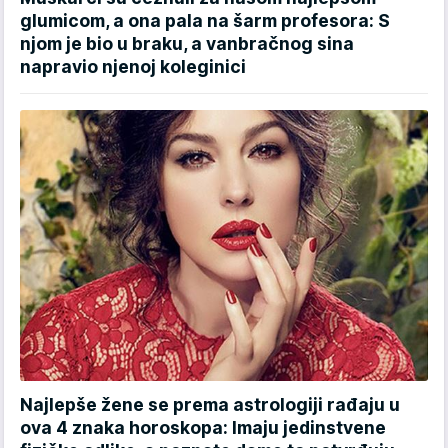
glumicom, a ona pala na šarm profesora: S
njom je bio u braku, a vanbračnog sina
napravio njenoj koleginici
Najlepše žene se prema astrologiji rađaju u
ova 4 znaka horoskopa: Imaju jedinstvene