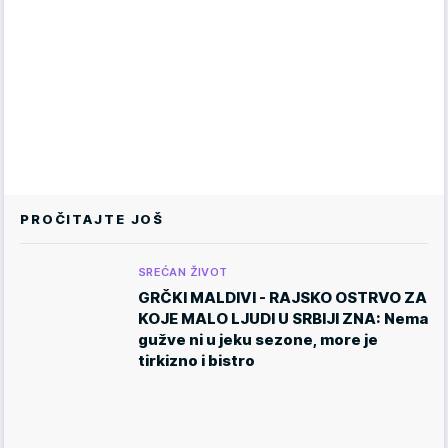
PROČITAJTE JOŠ
SREĆAN ŽIVOT
GRČKI MALDIVI - RAJSKO OSTRVO ZA
KOJE MALO LJUDI U SRBIJI ZNA: Nema
gužve ni u jeku sezone, more je
tirkizno i bistro