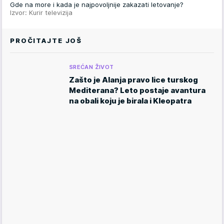
Gde na more i kada je najpovoljnije zakazati letovanje?
Izvor: Kurir televizija
PROČITAJTE JOŠ
SREĆAN ŽIVOT
Zašto je Alanja pravo lice turskog
Mediterana? Leto postaje avantura
na obali koju je birala i Kleopatra