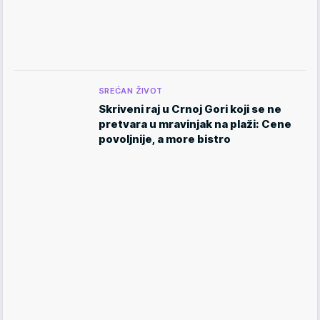
SREĆAN ŽIVOT
Skriveni raj u Crnoj Gori koji se ne
pretvara u mravinjak na plaži: Cene
povoljnije, a more bistro