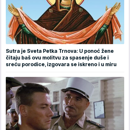
Sutra je Sveta Petka Trnova: U ponoć žene
čitaju baš ovu molitvu za spasenje duše i
sreću porodice, izgovara se iskreno i u miru