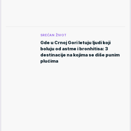
SREĆAN ŽIVOT
Gde u Crnoj Gori letuju ljudi koji
boluju od astme i bronhitisa: 3
destinacije na kojima se diše punim
plućima