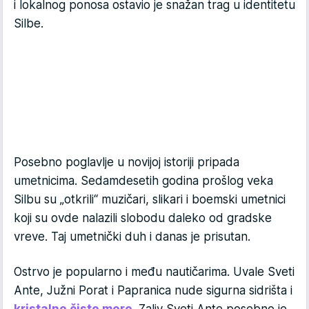
i lokalnog ponosa ostavio je snažan trag u identitetu
Silbe.
Posebno poglavlje u novijoj istoriji pripada
umetnicima. Sedamdesetih godina prošlog veka
Silbu su „otkrili“ muzičari, slikari i boemski umetnici
koji su ovde nalazili slobodu daleko od gradske
vreve. Taj umetnički duh i danas je prisutan.
Ostrvo je popularno i među nautičarima. Uvale Sveti
Ante, Južni Porat i Papranica nude sigurna sidrišta i