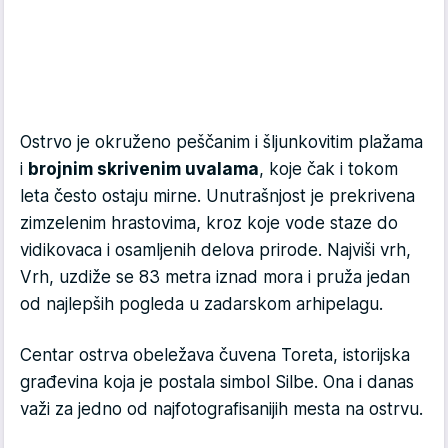
Ostrvo je okruženo peščanim i šljunkovitim plažama
i
brojnim skrivenim uvalama
, koje čak i tokom
leta često ostaju mirne. Unutrašnjost je prekrivena
zimzelenim hrastovima, kroz koje vode staze do
vidikovaca i osamljenih delova prirode. Najviši vrh,
Vrh, uzdiže se 83 metra iznad mora i pruža jedan
od najlepših pogleda u zadarskom arhipelagu.
Centar ostrva obeležava čuvena Toreta, istorijska
građevina koja je postala simbol Silbe. Ona i danas
važi za jedno od najfotografisanijih mesta na ostrvu.