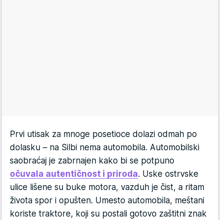
Prvi utisak za mnoge posetioce dolazi odmah po
dolasku – na Silbi nema automobila. Automobilski
saobraćaj je zabrnajen kako bi se potpuno
očuvala autentičnost i priroda
. Uske ostrvske
ulice lišene su buke motora, vazduh je čist, a ritam
života spor i opušten. Umesto automobila, meštani
koriste traktore, koji su postali gotovo zaštitni znak