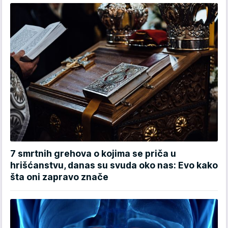
7 smrtnih grehova o kojima se priča u
hrišćanstvu, danas su svuda oko nas: Evo kako
šta oni zapravo znače