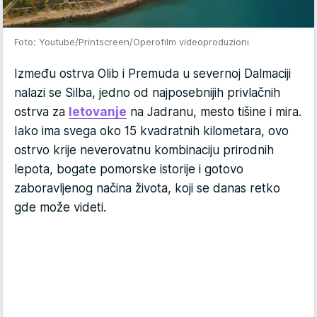
Foto: Youtube/Printscreen/Operofilm videoproduzioni
Između ostrva Olib i Premuda u severnoj Dalmaciji
nalazi se Silba, jedno od najposebnijih privlačnih
ostrva za
letovanje
na Jadranu, mesto tišine i mira.
Iako ima svega oko 15 kvadratnih kilometara, ovo
ostrvo krije neverovatnu kombinaciju prirodnih
lepota, bogate pomorske istorije i gotovo
zaboravljenog načina života, koji se danas retko
gde može videti.