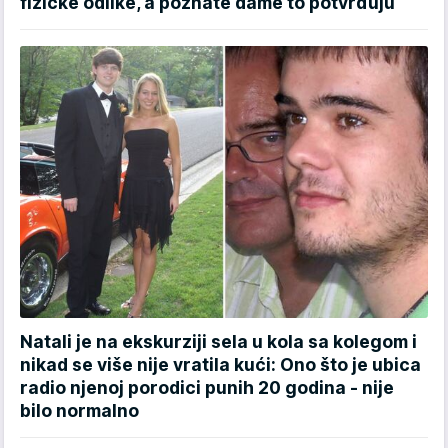
fizičke odlike, a poznate dame to potvrđuju
Natali je na ekskurziji sela u kola sa kolegom i
nikad se više nije vratila kući: Ono što je ubica
radio njenoj porodici punih 20 godina - nije
bilo normalno