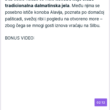
tradicionalna dalmatinska jela
. Među njima se
posebno ističe konoba Alavija, poznata po domaćoj
pašticadi, svežoj ribi i pogledu na otvoreno more –
zbog čega se mnogi gosti iznova vraćaju na Silbu.
BONUS VIDEO:
02:12