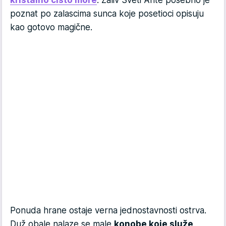
kristalno čisto more
. Zaliv Sveti Ante posebno je
poznat po zalascima sunca koje posetioci opisuju
kao gotovo magične.
Ponuda hrane ostaje verna jednostavnosti ostrva.
Duž obale nalaze se male
konobe koje služe