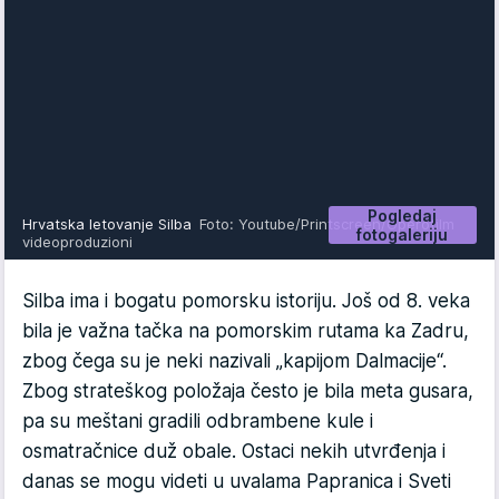
Pogledaj
Hrvatska letovanje Silba
Foto: Youtube/Printscreen/Operofilm
fotogaleriju
videoproduzioni
Silba ima i bogatu pomorsku istoriju. Još od 8. veka
bila je važna tačka na pomorskim rutama ka Zadru,
zbog čega su je neki nazivali „kapijom Dalmacije“.
Zbog strateškog položaja često je bila meta gusara,
pa su meštani gradili odbrambene kule i
osmatračnice duž obale. Ostaci nekih utvrđenja i
danas se mogu videti u uvalama Papranica i Sveti