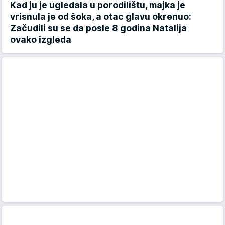
Kad ju je ugledala u porodilištu, majka je
vrisnula je od šoka, a otac glavu okrenuo:
Začudili su se da posle 8 godina Natalija
ovako izgleda