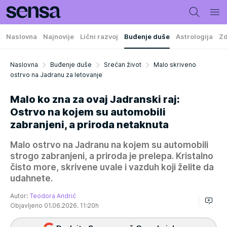
Naslovna
Najnovije
Lični razvoj
Buđenje duše
Astrologija
Zd
Naslovna
Buđenje duše
Srećan život
Malo skriveno
ostrvo na Jadranu za letovanje
Malo ko zna za ovaj Jadranski raj:
Ostrvo na kojem su automobili
zabranjeni, a priroda netaknuta
Malo ostrvo na Jadranu na kojem su automobili
strogo zabranjeni, a priroda je prelepa. Kristalno
čisto more, skrivene uvale i vazduh koji želite da
udahnete.
Autor:
Teodora Andrić
Objavljeno 01.06.2026. 11:20h