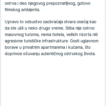
ostrva i deo njegovog prepoznatljivog, gotovo
filmskog ambijenta.
Upravo to odsustvo saobraćaja stvara osećaj kao
da ste ušli u neko drugo vreme. Silba nije ostrvo
masovnog turizma, nema hotela, velikih rizorta niti
agresivne turističke infrastrukture. Gosti uglavnom
borave u privatnim apartmanima i kućama, što
doprinosi očuvanju autentičnog ostrvskog života.