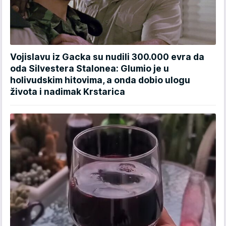
Vojislavu iz Gacka su nudili 300.000 evra da
oda Silvestera Stalonea: Glumio je u
holivudskim hitovima, a onda dobio ulogu
života i nadimak Krstarica