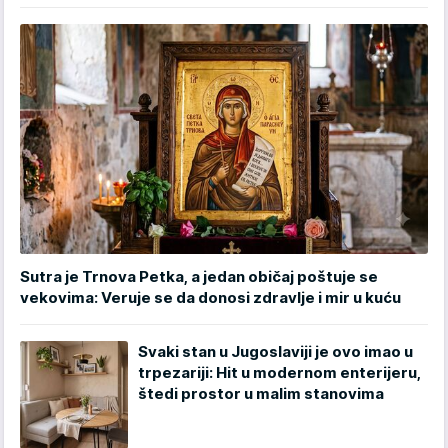
Sutra je Trnova Petka, a jedan običaj poštuje se
vekovima: Veruje se da donosi zdravlje i mir u kuću
Svaki stan u Jugoslaviji je ovo imao u
trpezariji: Hit u modernom enterijeru,
štedi prostor u malim stanovima