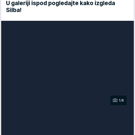
U galeriji ispod pogledajte kako izgleda
Silba!
1/8