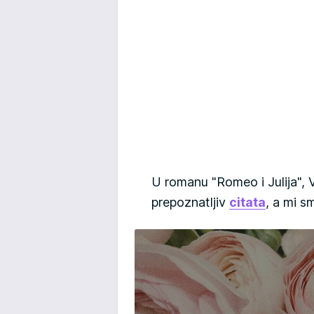
U romanu "Romeo i Julija", V
prepoznatljiv
citata
, a mi s