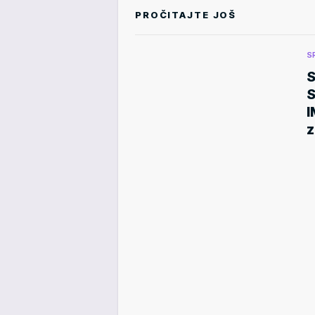
PROČITAJTE JOŠ
S
S
I
z