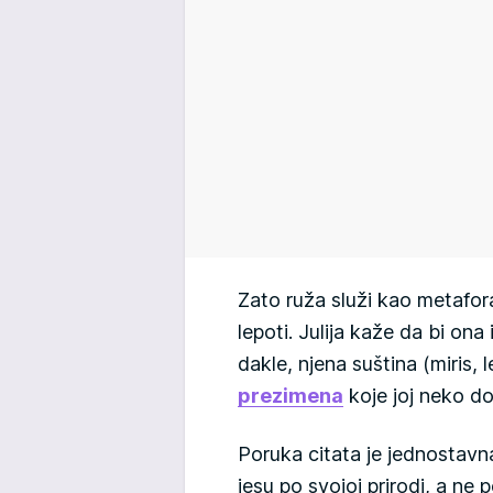
Zato ruža služi kao metafora
lepoti. Julija kaže da bi ona 
dakle, njena suština (miris, 
prezimena
koje joj neko do
Poruka citata je jednostavna,
jesu po svojoj prirodi, a ne 