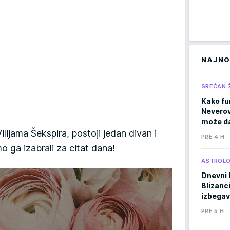
NAJNO
SREĆAN 
Kako fu
Neverov
može da
ilijama Šekspira, postoji jedan divan i
PRE 4 H
mo ga izabrali za citat dana!
ASTROLO
Dnevni 
Blizanci
izbegav
PRE 5 H