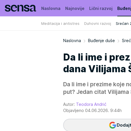
Naslovna
Najnovije
Lični razvoj
Buđen
Meditacija i antistres
Duhovni razvoj
Srećan ž
Naslovna
Buđenje duše
Sreć
Da li ime i pr
dana Vilijama 
Da li ime i prezime koje n
put? Jedan citat Vilijama 
Autor:
Teodora Andrić
Objavljeno 04.06.2026. 9:44h
Dodajt