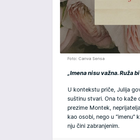
Foto: Canva Sensa
„Imena nisu važna. Ruža bi 
U kontekstu priče, Julija go
suštinu stvari. Ona to kaže 
prezime Montek, neprijatelj
kao osobi, nego u “imenu” ko
nju čini zabranjenim.