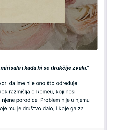
mirisala i kada bi se drukčije zvala.”
vori da ime nije ono što određuje
dok razmišlja o Romeu, koji nosi
a njene porodice. Problem nije u njemu
je mu je društvo dalo, i koje ga za