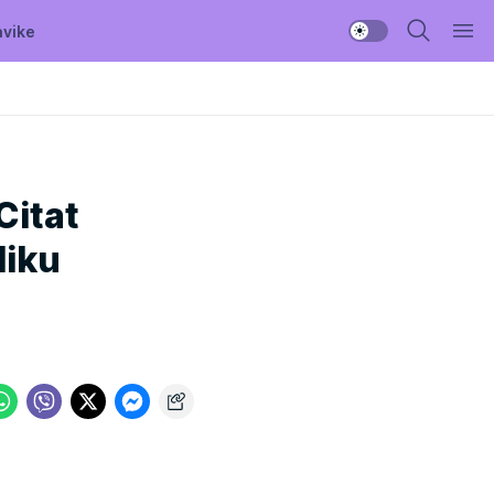
avike
Citat
liku