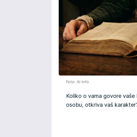
Foto: AI Info
Koliko o vama govore vaše i
osobu, otkriva vaš karakter