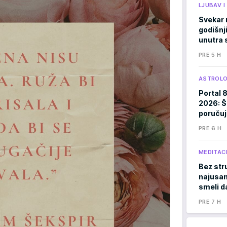
LJUBAV 
Svekar 
godišnji
unutra s
PRE 5 H
ASTROLO
Portal 
2026: Š
poručuj
PRE 6 H
MEDITACI
Bez stru
najusam
smeli d
PRE 7 H