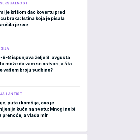
I SEKSUALNOST
mi je krišom dao kovertu pred
cu braka: Istina koja je pisala
rušila je sve
GIJA
8-8-8 ispunjava želje 8. avgusta
ta može da vam se ostvari, a šta
e vašem broju sudbine?
JA I ANTIST…
je, puta i komšija, ovo je
ljenija kuća na svetu: Mnogi ne bi
a prenoće, a vlada mir