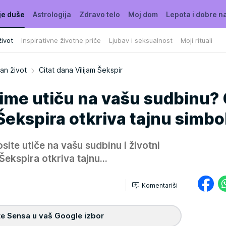
je duše
Astrologija
Zdravo telo
Moj dom
Lepota i dobre n
ivot
Inspirativne životne priče
Ljubav i seksualnost
Moji rituali
an život
Citat dana Vilijam Šekspir
ezime utiču na vašu sudbinu? 
Šekspira otkriva tajnu simbo
osite utiče na vašu sudbinu i životni
Šekspira otkriva tajnu...
Komentariši
e Sensa u vaš Google izbor