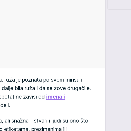
: ruža je poznata po svom mirisu i
i dalje bila ruža i da se zove drugačije,
lepota) ne zavisi od
imena i
deli.
 ali snažna - stvari i ljudi su ono što
po etiketama, prezimenima ili