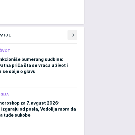
VIJE
ŽIVOT
nkcioniše bumerang sudbine:
atna priča šta se vraća u život i
 se obije o glavu
GIJA
horoskop za 7. avgust 2026:
 izgaraju od posla, Vodolija mora da
a tuđe sukobe