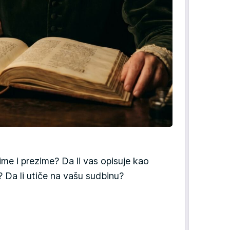
me i prezime? Da li vas opisuje kao
? Da li utiče na vašu sudbinu?