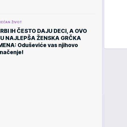
REĆAN ŽIVOT
RBI IH ČESTO DAJU DECI, A OVO
SU NAJLEPŠA ŽENSKA GRČKA
MENA: Oduševiće vas njihovo
načenje!