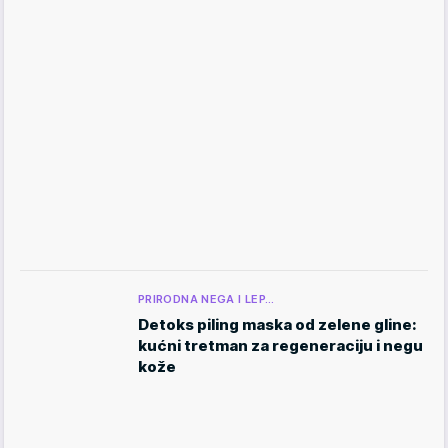
PRIRODNA NEGA I LEP…
Detoks piling maska od zelene gline:
kućni tretman za regeneraciju i negu
kože