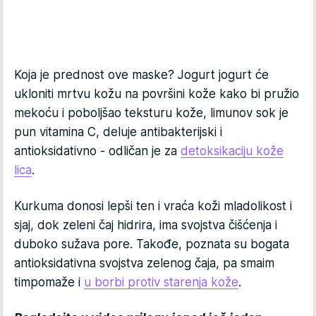
Koja je prednost ove maske? Jogurt jogurt će
ukloniti mrtvu kožu na površini kože kako bi pružio
mekoću i poboljšao teksturu kože, limunov sok je
pun vitamina C, deluje antibakterijski i
antioksidativno - odličan je za
detoksikaciju kože
lica
.
Kurkuma donosi lepši ten i vraća koži mladolikost i
sjaj, dok zeleni čaj hidrira, ima svojstva čišćenja i
duboko sužava pore. Takođe, poznata su bogata
antioksidativna svojstva zelenog čaja, pa smaim
timpomaže i
u borbi protiv starenja kože
.