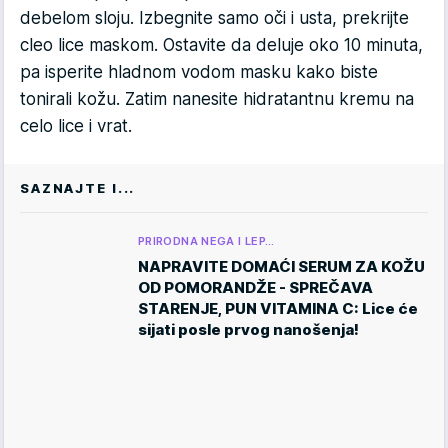
debelom sloju. Izbegnite samo oči i usta, prekrijte
cleo lice maskom. Ostavite da deluje oko 10 minuta,
pa isperite hladnom vodom masku kako biste
tonirali kožu. Zatim nanesite hidratantnu kremu na
celo lice i vrat.
SAZNAJTE I...
PRIRODNA NEGA I LEP…
NAPRAVITE DOMAĆI SERUM ZA KOŽU
OD POMORANDŽE - SPREČAVA
STARENJE, PUN VITAMINA C: Lice će
sijati posle prvog nanošenja!