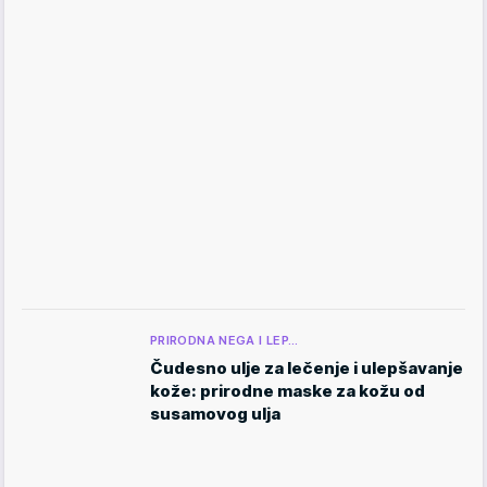
PRIRODNA NEGA I LEP…
Čudesno ulje za lečenje i ulepšavanje
kože: prirodne maske za kožu od
susamovog ulja