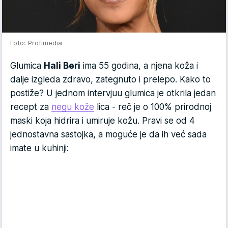
Foto: Profimedia
Glumica
Hali Beri
ima 55 godina, a njena koža i
dalje izgleda zdravo, zategnuto i prelepo. Kako to
postiže? U jednom intervjuu glumica je otkrila jedan
recept za
negu kože
lica - reč je o 100% prirodnoj
maski koja hidrira i umiruje kožu. Pravi se od 4
jednostavna sastojka, a moguće je da ih već sada
imate u kuhinji: