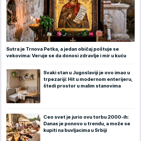
Sutra je Trnova Petka, a jedan običaj poštuje se
vekovima: Veruje se da donosi zdravlje i mir u kuću
Svaki stan u Jugoslaviji je ovo imao u
trpezariji: Hit u modernom enterijeru,
štedi prostor u malim stanovima
Ceo svet je jurio ovu torbu 2000-ih:
Danas je ponovo u trendu, a može se
kupiti na buvljacima u Srbiji