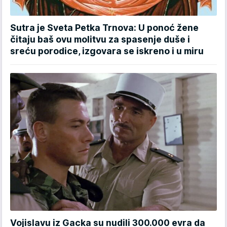
Sutra je Sveta Petka Trnova: U ponoć žene
čitaju baš ovu molitvu za spasenje duše i
sreću porodice, izgovara se iskreno i u miru
Vojislavu iz Gacka su nudili 300.000 evra da