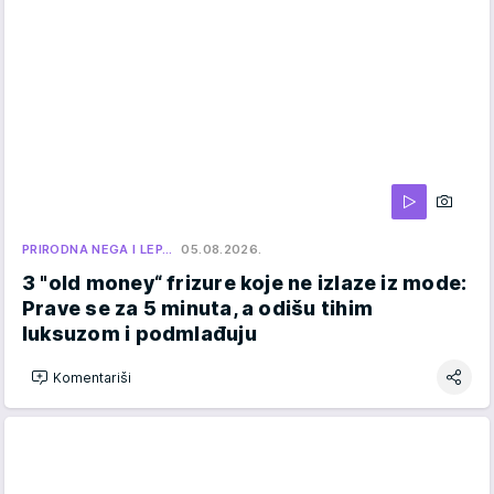
PRIRODNA NEGA I LEP…
05.08.2026.
3 "old money“ frizure koje ne izlaze iz mode:
Prave se za 5 minuta, a odišu tihim
luksuzom i podmlađuju
Komentariši