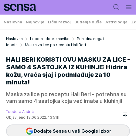
Naslovna
Najnovije
Lični razvoj
Buđenje duše
Astrologija
Zd
Naslovna
Lepota i dobre navike
Prirodna nega i
lepota
Maska za lice po receptu Hali Beri
HALI BERI KORISTI OVU MASKU ZA LICE -
SAMO 4 SASTOJKA IZ KUHINJE: Hidrira
kožu, vraća sjaj i podmlađuje za 10
minuta!
Maska za lice po receptu Hali Beri - potrebna su
vam samo 4 sastojka koja već imate u kluhinji!
Teodora Andrić
Objavljeno 13.06.2022. 13:51h
Dodajte Sensa u vaš Google izbor