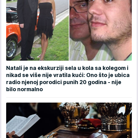
Natali je na ekskurziji sela u kola sa kolegom i
nikad se više nije vratila kući: Ono što je ubica
radio njenoj porodici punih 20 godina - nije
bilo normalno