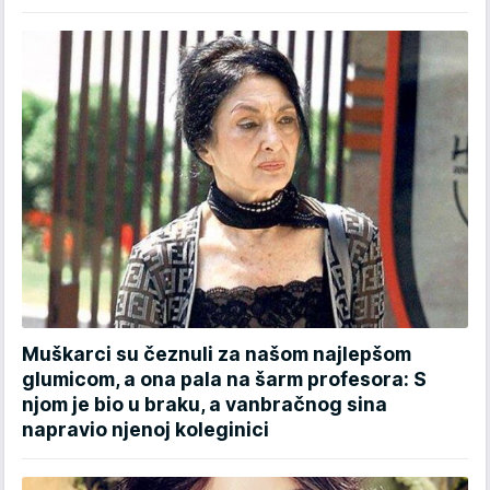
Muškarci su čeznuli za našom najlepšom
glumicom, a ona pala na šarm profesora: S
njom je bio u braku, a vanbračnog sina
napravio njenoj koleginici