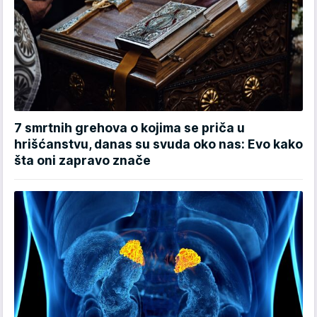
7 smrtnih grehova o kojima se priča u
hrišćanstvu, danas su svuda oko nas: Evo kako
šta oni zapravo znače