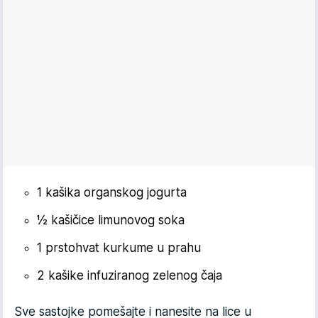
1 kašika organskog jogurta
½ kašičice limunovog soka
1 prstohvat kurkume u prahu
2 kašike infuziranog zelenog čaja
Sve sastojke pomešajte i nanesite na lice u