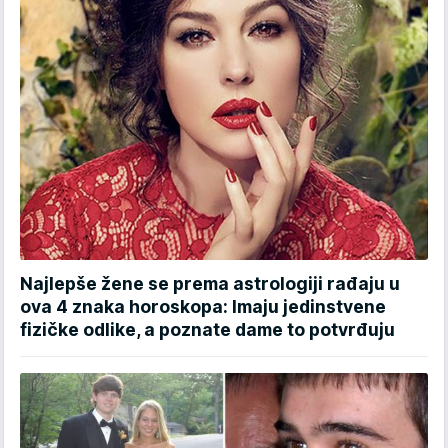
Najlepše žene se prema astrologiji rađaju u
ova 4 znaka horoskopa: Imaju jedinstvene
fizičke odlike, a poznate dame to potvrđuju