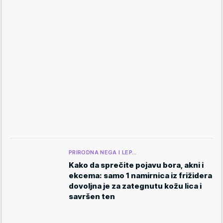
PRIRODNA NEGA I LEP…
Kako da sprečite pojavu bora, akni i
ekcema: samo 1 namirnica iz frižidera
dovoljna je za zategnutu kožu lica i
savršen ten