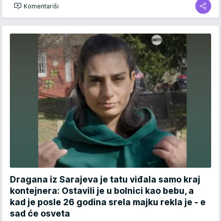
Komentariši
Dragana iz Sarajeva je tatu viđala samo kraj
kontejnera: Ostavili je u bolnici kao bebu, a
kad je posle 26 godina srela majku rekla je - e
sad će osveta