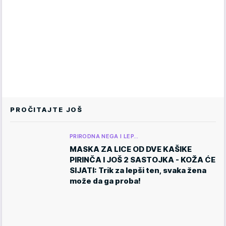
PROČITAJTE JOŠ
PRIRODNA NEGA I LEP…
MASKA ZA LICE OD DVE KAŠIKE
PIRINČA I JOŠ 2 SASTOJKA - KOŽA ĆE
SIJATI: Trik za lepši ten, svaka žena
može da ga proba!