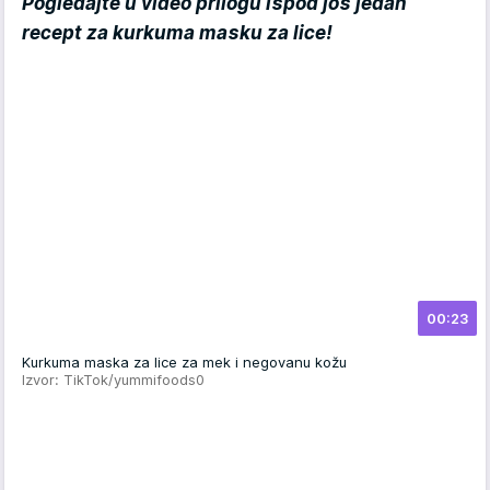
Pogledajte u video prilogu ispod još jedan
recept za kurkuma masku za lice!
00:23
Kurkuma maska za lice za mek i negovanu kožu
Izvor: TikTok/yummifoods0