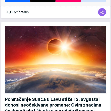
Komentariši
Pomračenje Sunca u Lavu stiže 12. avgusta i
donosi neočekivane promene: Ovim znacima
će doneti obrt života u narednih 6 meseci