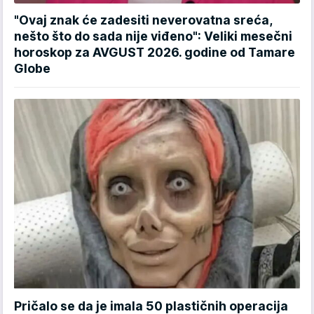
"Ovaj znak će zadesiti neverovatna sreća,
nešto što do sada nije viđeno": Veliki mesečni
horoskop za AVGUST 2026. godine od Tamare
Globe
Pričalo se da je imala 50 plastičnih operacija