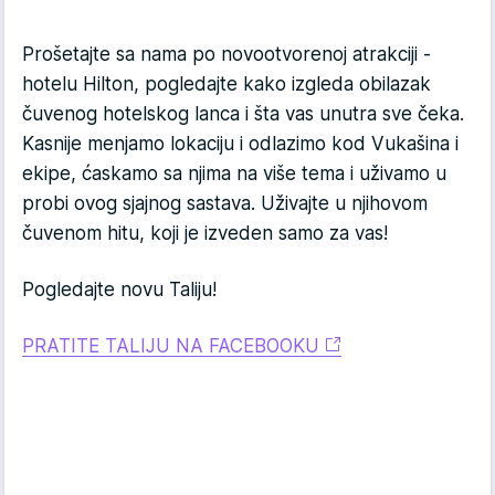
Prošetajte sa nama po novootvorenoj atrakciji -
hotelu Hilton, pogledajte kako izgleda obilazak
čuvenog hotelskog lanca i šta vas unutra sve čeka.
Kasnije menjamo lokaciju i odlazimo kod Vukašina i
ekipe, ćaskamo sa njima na više tema i uživamo u
probi ovog sjajnog sastava. Uživajte u njihovom
čuvenom hitu, koji je izveden samo za vas!
Pogledajte novu Taliju!
PRATITE TALIJU NA FACEBOOKU