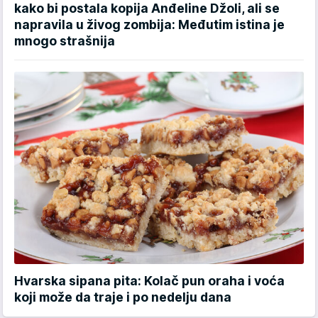
kako bi postala kopija Anđeline Džoli, ali se
napravila u živog zombija: Međutim istina je
mnogo strašnija
Hvarska sipana pita: Kolač pun oraha i voća
koji može da traje i po nedelju dana