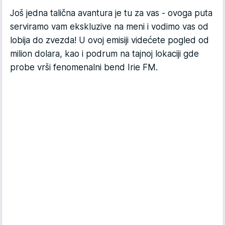
Još jedna talična avantura je tu za vas - ovoga puta
serviramo vam ekskluzive na meni i vodimo vas od
lobija do zvezda! U ovoj emisiji videćete pogled od
milion dolara, kao i podrum na tajnoj lokaciji gde
probe vrši fenomenalni bend Irie FM.