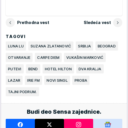
Prethodna vest
Sledeća vest
TAGOVI
LUNA LU
SUZANA ZLATANOVIĆ
SRBIJA
BEOGRAD
OTVARANJE
CARPE DIEM
VUKAŠIN MARKOVIĆ
PUTEVI
BEND
HOTEL HILTON
DVA KRALJA
LAZAR
IRIE FM
NOVI SINGL
PROBA
TAJNI PODRUM.
Budi deo Sensa zajednice.