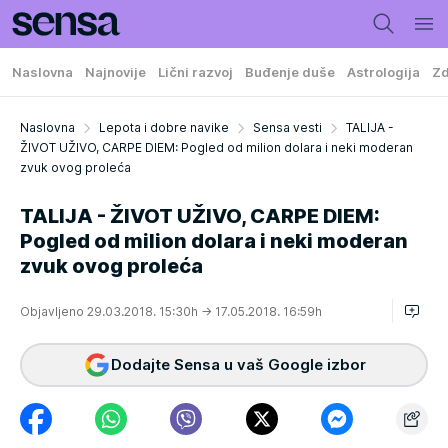
Naslovna
Najnovije
Lični razvoj
Buđenje duše
Astrologija
Zd
Naslovna
Lepota i dobre navike
Sensa vesti
TALIJA -
ŽIVOT UŽIVO, CARPE DIEM: Pogled od milion dolara i neki moderan
zvuk ovog proleća
TALIJA - ŽIVOT UŽIVO, CARPE DIEM:
Pogled od milion dolara i neki moderan
zvuk ovog proleća
Objavljeno 29.03.2018. 15:30h
→ 17.05.2018. 16:59h
Dodajte Sensa u vaš Google izbor