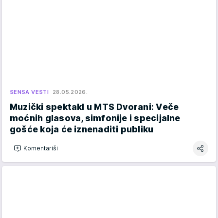
SENSA VESTI
28.05.2026.
Muzički spektakl u MTS Dvorani: Veče
moćnih glasova, simfonije i specijalne
gošće koja će iznenaditi publiku
Komentariši