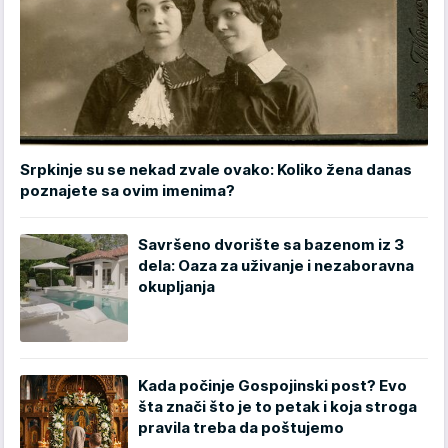
Srpkinje su se nekad zvale ovako: Koliko žena danas
poznajete sa ovim imenima?
Savršeno dvorište sa bazenom iz 3
dela: Oaza za uživanje i nezaboravna
okupljanja
Kada počinje Gospojinski post? Evo
šta znači što je to petak i koja stroga
pravila treba da poštujemo