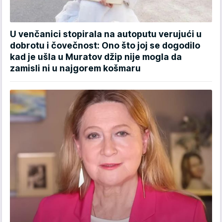
U venčanici stopirala na autoputu verujući u
dobrotu i čovečnost: Ono što joj se dogodilo
kad je ušla u Muratov džip nije mogla da
zamisli ni u najgorem košmaru