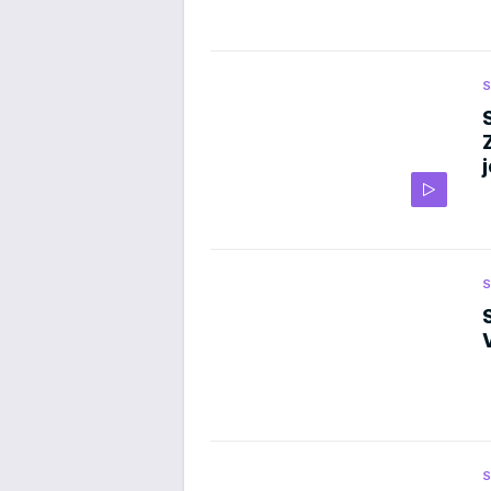
S
S
S