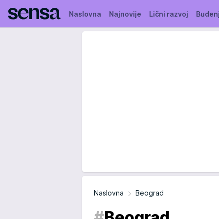
Naslovna
Najnovije
Lični razvoj
Buđen
Naslovna
Beograd
#
Beograd