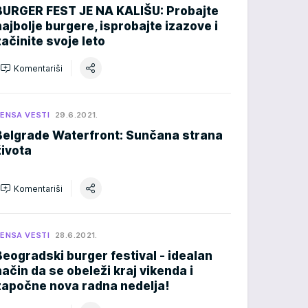
BURGER FEST JE NA KALIŠU: Probajte
najbolje burgere, isprobajte izazove i
začinite svoje leto
Komentariši
ENSA VESTI
29.6.2021.
Belgrade Waterfront: Sunčana strana
života
Komentariši
ENSA VESTI
28.6.2021.
Beogradski burger festival - idealan
način da se obeleži kraj vikenda i
započne nova radna nedelja!