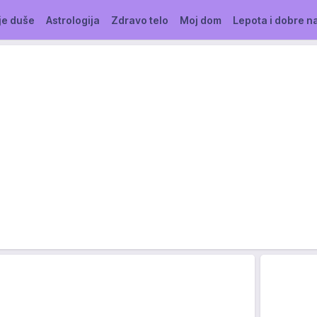
je duše
Astrologija
Zdravo telo
Moj dom
Lepota i dobre n