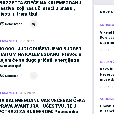
PIAZZETTA SREĆE NA KALEMEGDANU:
Festival koji nas uči sreći u praksi,
NAJNO
životu u trenutku!
Komentariši
ASTROLO
Vikend 
Ko sluč
ENSA VESTI
6.6.2022.
stiže n
50 000 LJUDI ODUŠEVLJENO BURGER
PRE 1 H
FESTOM NA KALEMEGDANU: Provod o
kojem će se dugo pričati, energija za
SREĆAN 
pamćenje!
Kako fu
Neverov
Komentariši
može da
PRE 14 H
ENSA VESTI
31.5.2022.
ASTROLO
NA KALEMEGDANU VAS VEČERAS ČEKA
PRAVA AVANTURA - UČESTVUJTE U
Dnevni 
Blizanci
POTRAZI ZA BURGEROM: Pobednike