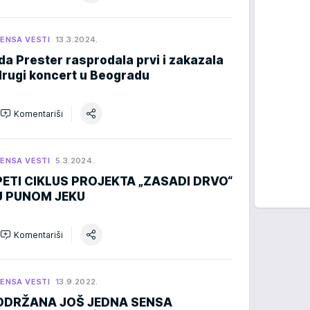
ENSA VESTI
13.3.2024.
Ida Prester rasprodala prvi i zakazala
drugi koncert u Beogradu
Komentariši
ENSA VESTI
5.3.2024.
PETI CIKLUS PROJEKTA „ZASADI DRVO“
U PUNOM JEKU
Komentariši
ENSA VESTI
13.9.2022.
ODRŽANA JOŠ JEDNA SENSA