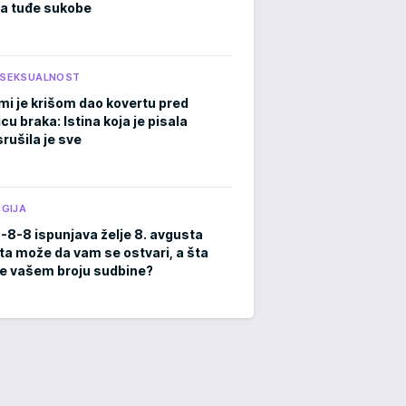
a tuđe sukobe
I SEKSUALNOST
mi je krišom dao kovertu pred
cu braka: Istina koja je pisala
rušila je sve
GIJA
8-8-8 ispunjava želje 8. avgusta
ta može da vam se ostvari, a šta
e vašem broju sudbine?