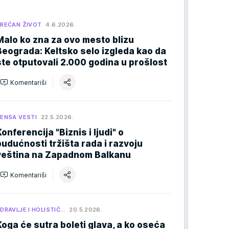
REĆAN ŽIVOT
4.6.2026.
Malo ko zna za ovo mesto blizu
Beograda: Keltsko selo izgleda kao da
ste otputovali 2.000 godina u prošlost
Komentariši
ENSA VESTI
22.5.2026.
Konferencija "Biznis i ljudi" o
budućnosti tržišta rada i razvoju
veština na Zapadnom Balkanu
Komentariši
DRAVLJE I HOLISTIČ…
20.5.2026.
Koga će sutra boleti glava, a ko oseća