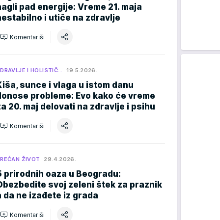
nagli pad energije: Vreme 21. maja
nestabilno i utiče na zdravlje
Komentariši
DRAVLJE I HOLISTIČ…
19.5.2026.
Kiša, sunce i vlaga u istom danu
donose probleme: Evo kako će vreme
za 20. maj delovati na zdravlje i psihu
Komentariši
REĆAN ŽIVOT
29.4.2026.
5 prirodnih oaza u Beogradu:
Obezbedite svoj zeleni štek za praznik
a da ne izađete iz grada
Komentariši