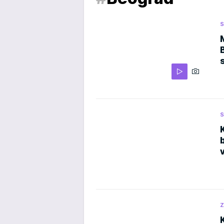
S
S
Z