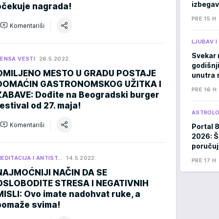
izbegav
očekuje nagrada!
PRE 15 H
Komentariši
LJUBAV 
Svekar 
ENSA VESTI
26.5.2022.
godišnji
OMILJENO MESTO U GRADU POSTAJE
unutra s
DOMAĆIN GASTRONOMSKOG UŽITKA I
PRE 16 H
ZABAVE: Dođite na Beogradski burger
festival od 27. maja!
ASTROLO
Komentariši
Portal 
2026: Š
poručuj
EDITACIJA I ANTIST…
14.5.2022.
PRE 17 H
NAJMOĆNIJI NAČIN DA SE
OSLOBODITE STRESA I NEGATIVNIH
MISLI: Ovo imate nadohvat ruke, a
pomaže svima!