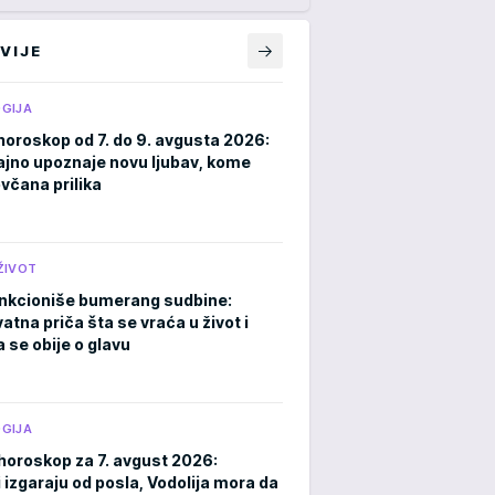
VIJE
GIJA
horoskop od 7. do 9. avgusta 2026:
ajno upoznaje novu ljubav, kome
ovčana prilika
ŽIVOT
nkcioniše bumerang sudbine:
atna priča šta se vraća u život i
 se obije o glavu
GIJA
horoskop za 7. avgust 2026:
 izgaraju od posla, Vodolija mora da