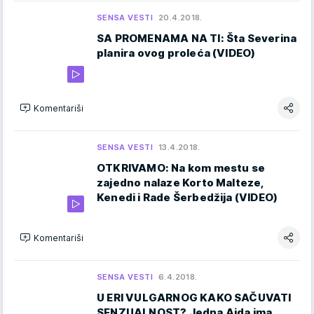
SENSA VESTI
20.4.2018.
SA PROMENAMA NA TI: Šta Severina
planira ovog proleća (VIDEO)
Komentariši
SENSA VESTI
13.4.2018.
OTKRIVAMO: Na kom mestu se
zajedno nalaze Korto Malteze,
Kenedi i Rade Šerbedžija (VIDEO)
Komentariši
SENSA VESTI
6.4.2018.
U ERI VULGARNOG KAKO SAČUVATI
SENZUALNOST? Jedna Aida ima