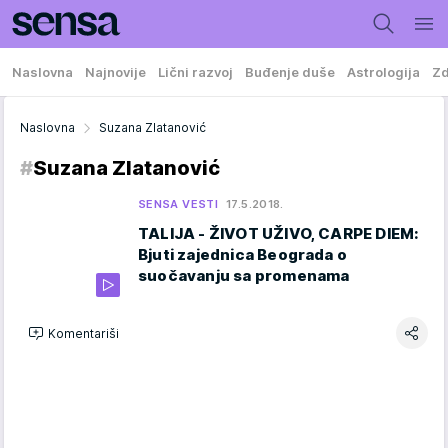
Naslovna
Najnovije
Lični razvoj
Buđenje duše
Astrologija
Zd
Naslovna
Suzana Zlatanović
#
Suzana Zlatanović
SENSA VESTI
17.5.2018.
TALIJA - ŽIVOT UŽIVO, CARPE DIEM:
Bjuti zajednica Beograda o
suočavanju sa promenama
Komentariši