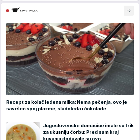
Recept za kolač ledena milka: Nema pečenja, ovo je
savršen spoj plazme, sladoleda i čokolade
Jugoslovenske domaćice imale su trik
za ukusniju čorbu: Pred sam kraj
kuvanja dodavale su ovo