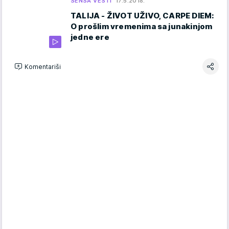
SENSA VESTI
17.5.2018.
TALIJA - ŽIVOT UŽIVO, CARPE DIEM:
O prošlim vremenima sa junakinjom
jedne ere
Komentariši