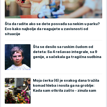
Šta da radite ako se dete posvađa sa nekim u parku?
Evo kako najbolje da reagujete u zavisnosti od
situacije
Šta se desilo sa ruskim čudom od
deteta: Sa 4 rešavao integrale, sa 9
genije, a sačekala ga tragična sudbina
Moja ćerka (6) je svakog dana tražila
komad hleba i nosila ga na groblje:
Kada sam otkrila zašto - zinula sam