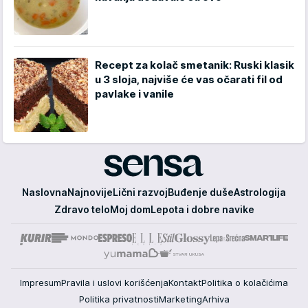
Recept za kolač smetanik: Ruski klasik
u 3 sloja, najviše će vas očarati fil od
pavlake i vanile
Sensa
Naslovna
Najnovije
Lični razvoj
Buđenje duše
Astrologija
Zdravo telo
Moj dom
Lepota i dobre navike
Impresum
Pravila i uslovi korišćenja
Kontakt
Politika o kolačićima
Politika privatnosti
Marketing
Arhiva