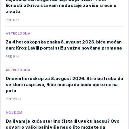
ličnosti otkriva šta vam nedostaje za više sreće u
životu
PRE 6 H
ASTROLOGIJA
Za 4 horoskopska znaka 8. avgust 2026. biće moćan
dan: Kroz Lavlji portal stižu važne novčane promene
PRE 9 H
ASTROLOGIJA
Dnevni horoskop za 8. avgust 2026: Strelac treba da
se kloni rasprava, Ribe moraju da budu oprezne na
putu
PRE 23 H
MOJ DOM
Da li vam je kuća sterilno čista ili uvek u haosu? Ovo
govori o vašoj psihi više nego što možete da