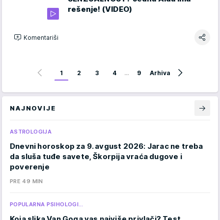
rešenje! (VIDEO)
Komentariši
1
2
3
4
…
9
Arhiva
NAJNOVIJE
ASTROLOGIJA
Dnevni horoskop za 9. avgust 2026: Jarac ne treba
da sluša tuđe savete, Škorpija vraća dugove i
poverenje
PRE 49 MIN
POPULARNA PSIHOLOGI…
Koja slika Van Goga vas najviše privlači? Test