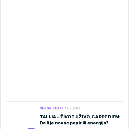
SENSA VESTI
17.5.2018.
TALIJA - ŽIVOT UŽIVO, CARPE DIEM:
Da li je novac papir ili energija?