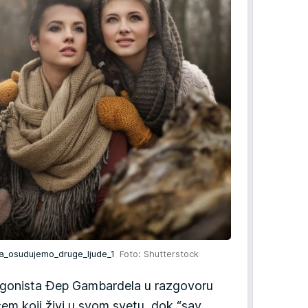
_da_osudujemo_druge_ljude_1
Foto: Shutterstock
otagonista Đep Gambardela u razgovoru
m koji živi u svom svetu, dok “sav