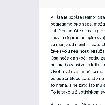
Ali šta je uopšte realno? Št
pogledamo oko sebe, možda
ljubičica uopšte nemaju pro
sasvim sigurno ne upire svoji
su manje od njenih ili zato št
žive svoju
realnost
. Ni ruža
Osa neće da skoči leptiru z
on ima božanstvena krila a 
životinjski svet, moći ćemo
pojede antilopu zato što ne 
to hrana, a ne zato što mu s
To je tako u životinjskom sv
Ali mi smo ljudi. Nismo živo