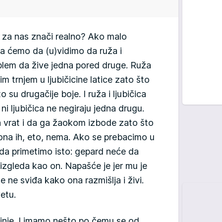
a za nas znači realno? Ako malo
 ćemo da (u)vidimo da ruža i
blem da žive jedna pored druge. Ruža
m trnjem u ljubičicine latice zato što
o su drugačije boje. I ruža i ljubičica
 ni ljubičica ne negiraju jedna drugu.
a vrat i da ga žaokom izbode zato što
ona ih, eto, nema. Ako se prebacimo u
 da primetimo isto: gepard neće da
izgleda kao on. Napašće je jer mu je
e ne sviđa kako ona razmišlja i živi.
etu.
tinje. I imamo nešto po čemu se od