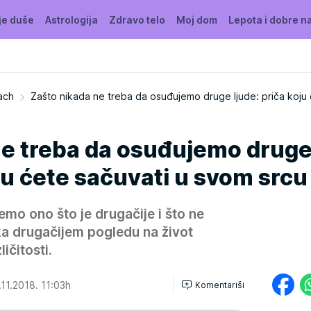
je duše
Astrologija
Zdravo telo
Moj dom
Lepota i dobre n
ach
Zašto nikada ne treba da osuđujemo druge ljude: priča koju
ne treba da osuđujemo drug
oju ćete sačuvati u svom srcu
mo ono što je drugačije i što ne
 drugačijem pogledu na život
ičitosti.
.11.2018. 11:03h
Komentariši