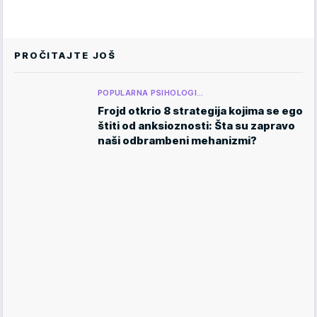
PROČITAJTE JOŠ
POPULARNA PSIHOLOGI…
Frojd otkrio 8 strategija kojima se ego
štiti od anksioznosti: Šta su zapravo
naši odbrambeni mehanizmi?