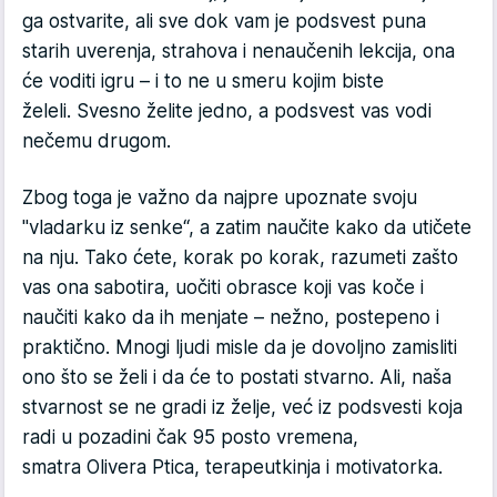
ga ostvarite, ali sve dok vam je podsvest puna
starih uverenja, strahova i nenaučenih lekcija, ona
će voditi igru – i to ne u smeru kojim biste
želeli. Svesno želite jedno, a podsvest vas vodi
nečemu drugom.
Zbog toga je važno da najpre upoznate svoju
"vladarku iz senke“, a zatim naučite kako da utičete
na nju. Tako ćete, korak po korak, razumeti zašto
vas ona sabotira, uočiti obrasce koji vas koče i
naučiti kako da ih menjate – nežno, postepeno i
praktično. Mnogi ljudi misle da je dovoljno zamisliti
ono što se želi i da će to postati stvarno. Ali, naša
stvarnost se ne gradi iz želje, već iz pod­svesti koja
radi u pozadini čak 95 posto vremena,
smatra Olivera Ptica, terapeutkinja i motivatorka.