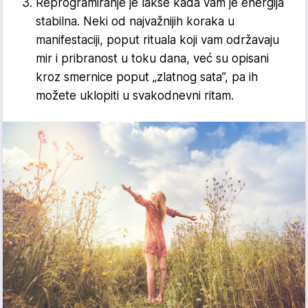
Reprogramiranje je lakše kada vam je energija
stabilna. Neki od najvažnijih koraka u
manifestaciji, poput rituala koji vam održavaju
mir i pribranost u toku dana, već su opisani
kroz smernice poput „zlat­nog sata”, pa ih
možete uklopiti u svakodnevni ritam.