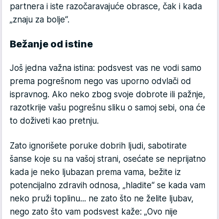
partnera i iste razočaravajuće obrasce, čak i kada
„znaju za bolje“.
Bežanje od istine
Još jedna važna istina: podsvest vas ne vodi samo
prema pogrešnom nego vas uporno odvlači od
ispravnog. Ako neko zbog svoje dobrote ili pažnje,
razotkrije vašu pogreš­nu sliku o samoj sebi, ona će
to doživeti kao pretnju.
Zato ignorišete poruke dobrih ljudi, sabotirate
šanse koje su na vašoj strani, osećate se neprijatno
kada je neko lju­bazan prema vama, bežite iz
potencijalno zdravih odnosa, „hladite“ se kada vam
neko pruži toplinu... ne zato što ne želite ljubav,
nego zato što vam podsvest kaže: „Ovo nije