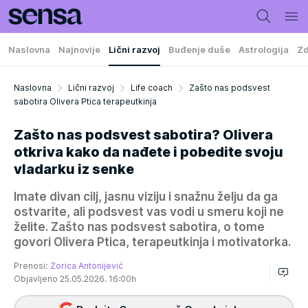
Naslovna
Najnovije
Lični razvoj
Buđenje duše
Astrologija
Zd
Naslovna
Lični razvoj
Life coach
Zašto nas podsvest
sabotira Olivera Ptica terapeutkinja
Zašto nas podsvest sabotira? Olivera
otkriva kako da nađete i pobedite svoju
vladarku iz senke
Imate divan cilj, jasnu viziju i snažnu želju da ga
ostvarite, ali podsvest vas vodi u smeru koji ne
želite. Zašto nas podsvest sabotira, o tome
govori Olivera Ptica, terapeutkinja i motivatorka.
Prenosi:
Zorica Antonijević
Objavljeno 25.05.2026. 16:00h