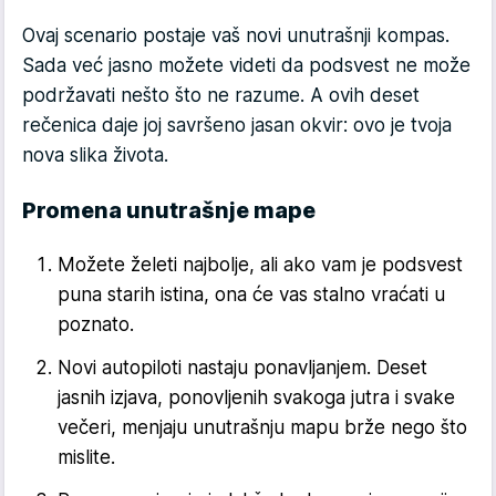
Ovaj scenario postaje vaš novi unutrašnji kompas.
Sada već jasno možete videti da podsvest ne može
podržavati nešto što ne razu­me. A ovih deset
rečenica daje joj savršeno jasan okvir: ovo je tvoja
nova slika života.
Promena unutrašnje mape
Možete želeti najbolje, ali ako vam je podsvest
puna starih istina, ona će vas stalno vraćati u
poznato.
Novi autopiloti nastaju ponavljanjem. Deset
jasnih izjava, ponovljenih svakoga jutra i svake
večeri, menjaju unutrašnju mapu brže nego što
mislite.