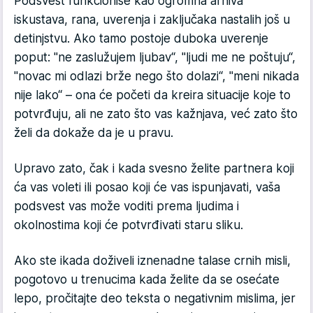
Podsvest funkcioniše kao ogromna arhiva
iskustava, rana, uverenja i zaključaka nastalih još u
detinjstvu. Ako tamo postoje duboka uverenje
poput: "ne zaslužujem ljubav“, "ljudi me ne poštuju“,
"novac mi odlazi brže nego što dolazi“, "meni nikada
nije lako“ – ona će početi da kreira situacije koje to
potvrđuju, ali ne zato što vas kažnjava, već zato što
želi da dokaže da je u pravu.
Upravo zato, čak i kada svesno želite partnera koji
ća vas voleti ili posao koji će vas ispunjavati, vaša
podsvest vas može voditi prema ljudima i
okolnostima koji će potvrđivati staru sliku.
Ako ste ikada doživeli iznenadne talase crnih misli,
pogotovo u trenucima kada želite da se osećate
lepo, pročitajte deo teksta o negativnim mislima, jer