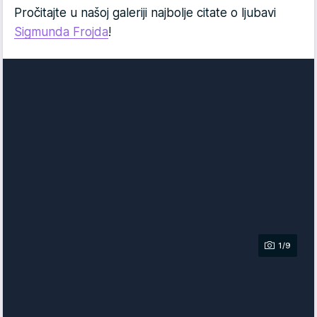
Pročitajte u našoj galeriji najbolje citate o ljubavi
Sigmunda Frojda
!
1/9