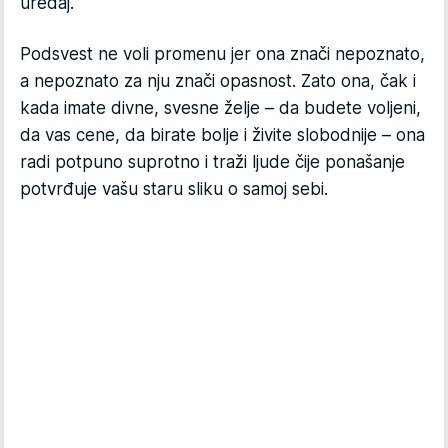
uređaj.
Podsvest ne voli promenu jer ona znači nepoznato,
a nepoznato za nju znači opas­nost. Zato ona, čak i
kada imate divne, svesne želje – da budete voljeni,
da vas cene, da birate bolje i živite slobodnije – ona
radi potpuno suprotno i traži ljude čije ponašanje
potvrđuje vašu staru sliku o samoj sebi.