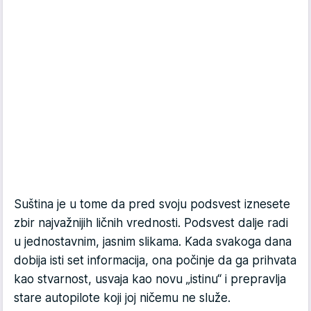
Suština je u tome da pred svoju podsvest iznesete
zbir najvažnijih ličnih vrednosti. Podsvest dalje radi
u jednostavnim, jasnim slikama. Kada svakoga dana
dobija isti set informacija, ona počinje da ga prihvata
kao stvarnost, usvaja kao novu „istinu“ i prepravlja
stare autopilote koji joj ničemu ne služe.