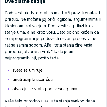
Dve zlatne kapije
Podsvest nije tvrd orah, samo traži pravi trenutak i
pristup. Ne možete joj prići logikom, argumentima ili
klasičnom motivacijom. Podsvesti se prilazi kroz
stanje uma, a ne kroz volju. Zato obično kažem da
je reprogramiranje pod­svesti nežan proces, a ne
rat sa samim sobom. Alfa i teta stanja čine vaša
prirodna „otvorena vrata“ kada je um
najprogramibilniji, pošto tada:
svest se umiruje
unutrašnji kritičar ćuti
otvaraju se vrata podsvesnog uma.
Vaše telo prirodno ulazi u ta stanja svakog dana.