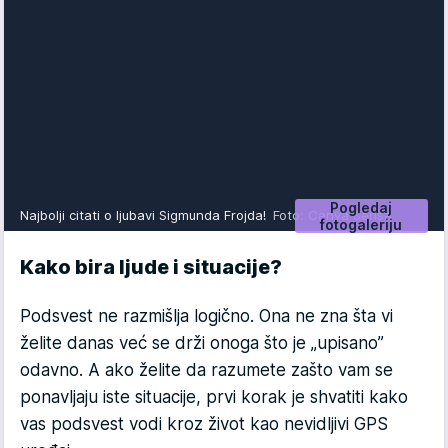
Pogledaj
Najbolji citati o ljubavi Sigmunda Frojda!
Foto: Canva Sensa
fotogaleriju
Kako bira ljude i situacije?
Podsvest ne razmišlja logično. Ona ne zna šta vi
želite danas već se drži onoga što je „upisano”
odavno. A ako
želite da razumete zašto vam se
ponavljaju iste situacije, prvi korak je shvatiti kako
vas podsvest vodi kroz život kao nevidljivi GPS