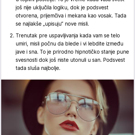
još nije uključila logiku, dok je podsvest
otvorena, prijemčiva i mekana kao vosak. Tada
se najlakše „upisuju” nove misli.
Trenutak pre uspavljivanja kada vam se telo
umiri, misli počnu da blede i vi lebdite između
jave i sna. To je prirodno hipnotičko stanje pune
svesnosti dok još niste utonuli u san. Podsvest
tada sluša najbolje.