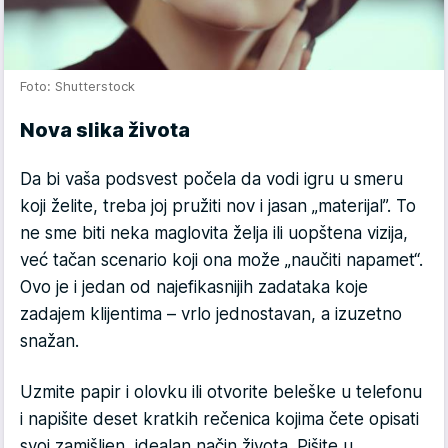
Foto: Shutterstock
Nova slika života
Da bi vaša podsvest počela da vodi igru u smeru
koji želite, treba joj pružiti nov i jasan „materijal”. To
ne sme biti neka maglovita želja ili uopštena vizija,
već tačan scenario koji ona može „naučiti napamet“.
Ovo je i jedan od najefikasnijih zadataka koje
zadajem klijentima – vrlo jednostavan, a izuzetno
snažan.
Uzmite papir i olovku ili otvorite beleške u telefonu
i napišite deset kratkih rečenica kojima čete opisati
svoj zamišljen, idealan način života. Pišite u