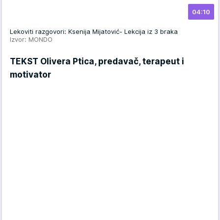
04:10
Lekoviti razgovori: Ksenija Mijatović- Lekcija iz 3 braka
Izvor: MONDO
TEKST Olivera Ptica, predavač, terapeut i
motivator