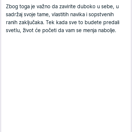
Zbog toga je važno da zavirite duboko u sebe, u
sadržaj svoje tame, vlastitih navika i sopstvenih
ranih zaključaka. Tek kada sve to budete predali
svetlu, život će početi da vam se menja nabolje.