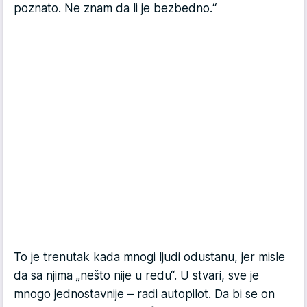
poznato. Ne znam da li je bezbedno.“
To je trenutak kada mnogi ljudi odustanu, jer misle
da sa njima „nešto nije u redu“. U stvari, sve je
mnogo jednos­tavnije – radi autopilot. Da bi se on