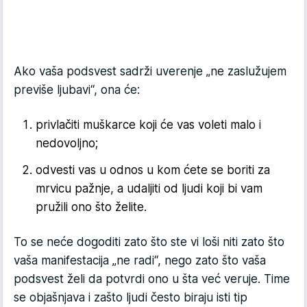
Ako vaša podsvest sadrži uverenje „ne zaslužujem
previše ljubavi“, ona će:
privlačiti muškarce koji će vas voleti malo i
nedovoljno;
odvesti vas u odnos u kom ćete se boriti za
mrvicu pažnje, a udaljiti od ljudi koji bi vam
pružili ono što želite.
To se neće dogoditi zato što ste vi loši niti zato što
vaša manifestacija „ne radi“, nego zato što vaša
podsvest želi da potvrdi ono u šta već veruje. Time
se objašnjava i zašto ljudi često biraju isti tip