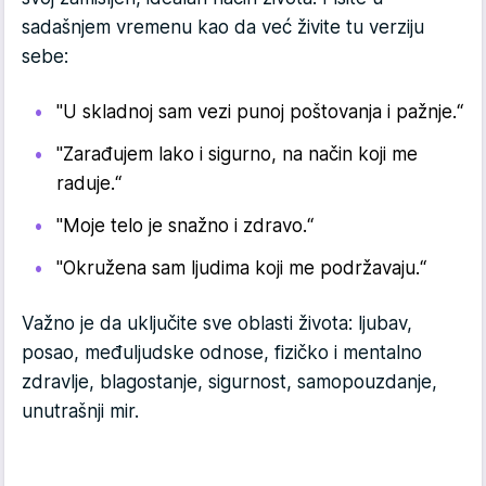
sadašnjem vremenu kao da već živite tu verziju
sebe:
"U skladnoj sam vezi punoj poštovanja i pažnje.“
"Zarađujem lako i sigurno, na način koji me
raduje.“
"Moje telo je snažno i zdravo.“
"Okružena sam ljudima koji me podržavaju.“
Važno je da uključite sve oblasti života: ljubav,
posao, međuljudske odnose, fizičko i mentalno
zdravlje, blagostanje, sigurnost, samo­pouzdanje,
unutrašnji mir.