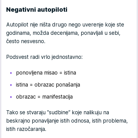
Negativni autopiloti
Autopilot nije ništa drugo nego uverenje koje ste
godina­ma, možda decenijama, ponavljali u sebi,
često nesvesno.
Podsvest radi vrlo jednostavno:
ponovljena misao = istina
istina = obrazac ponašanja
obrazac = manifestacija
Tako se stvaraju "sudbine“ koje nalikuju na
beskrajno po­navljanje istih odnosa, istih problema,
istih razočaranja.