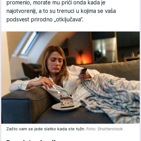
promenio, morate mu prići onda kada je
najotvoreniji, a to su trenuci u kojima se vaša
podsvest prirodno „otključava“.
Zašto vam se jede slatko kada ste tužn
Foto: Shutterstock