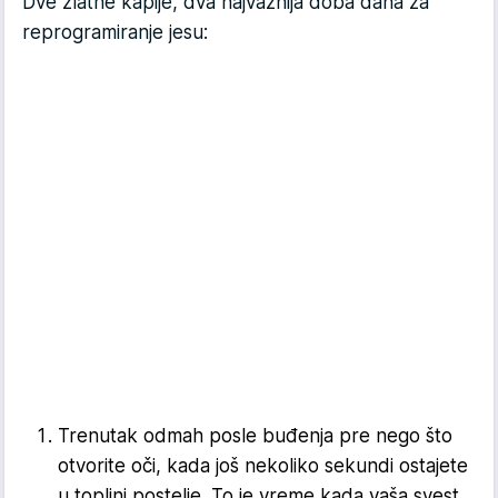
Dve zlatne kapije, dva najvažnija doba dana za
reprogramiranje jesu:
Trenutak odmah posle buđenja pre nego što
otvorite oči, kada još nekoliko sekundi ostajete
u toplini postelje
.
To je vreme kada vaša svest