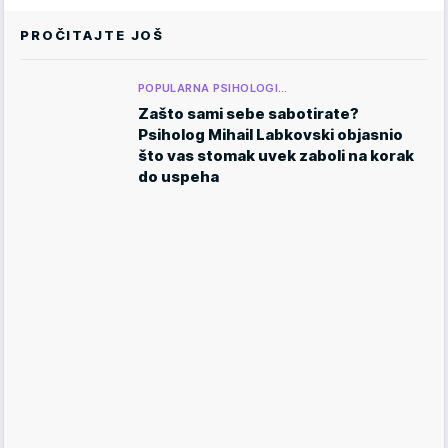
PROČITAJTE JOŠ
POPULARNA PSIHOLOGI…
Zašto sami sebe sabotirate?
Psiholog Mihail Labkovski objasnio
što vas stomak uvek zaboli na korak
do uspeha