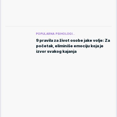
POPULARNA PSIHOLOGI…
9 pravila za život osobe jake volje: Za
početak, eliminiše emociju koja je
izvor svakog kajanja