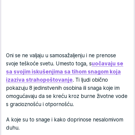
Oni se ne valjaju u samosažaljenju i ne prenose
svoje teškoće svetu. Umesto toga, s
uočavaju se
sa svojim iskušenjima sa tihom snagom koja
izaziva strahopoštovanje
. Ti ljudi obično
pokazuju 8 jedinstvenih osobina ili snaga koje im
omogućavaju da se kreću kroz burne životne vode
s gracioznošću i otpornošću.
A koje su to snage i kako doprinose nesalomivom
duhu.