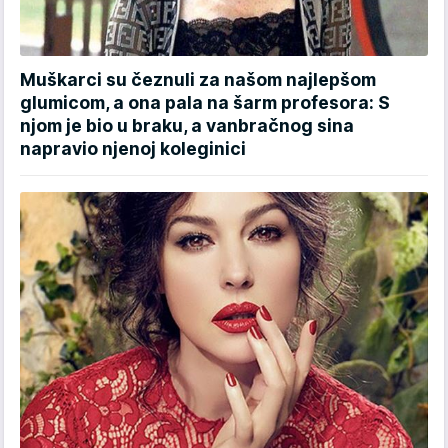
Muškarci su čeznuli za našom najlepšom
glumicom, a ona pala na šarm profesora: S
njom je bio u braku, a vanbračnog sina
napravio njenoj koleginici