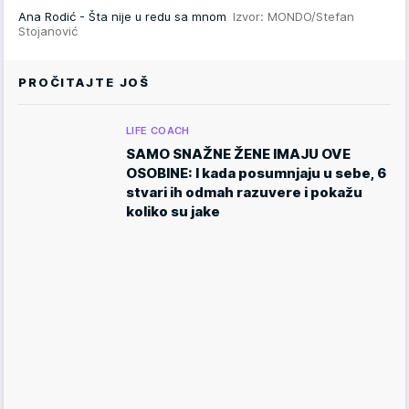
Ana Rodić - Šta nije u redu sa mnom
Izvor: MONDO/Stefan
Stojanović
PROČITAJTE JOŠ
LIFE COACH
SAMO SNAŽNE ŽENE IMAJU OVE
OSOBINE: I kada posumnjaju u sebe, 6
stvari ih odmah razuvere i pokažu
koliko su jake