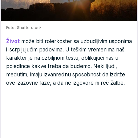
Foto: Shutterstock
Život
može biti rolerkoster sa uzbudljivim usponima
i iscrpljujućim padovima. U teškim vremenima naš
karakter je na ozbiljnom testu, oblikujući nas u
pojedince kakve treba da budemo. Neki ljudi,
međutim, imaju izvanrednu sposobnost da izdrže
ove izazovne faze, a da ne izgovore ni reč žalbe.