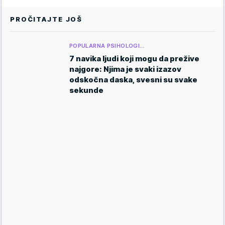
PROČITAJTE JOŠ
POPULARNA PSIHOLOGI…
7 navika ljudi koji mogu da prežive
najgore: Njima je svaki izazov
odskočna daska, svesni su svake
sekunde