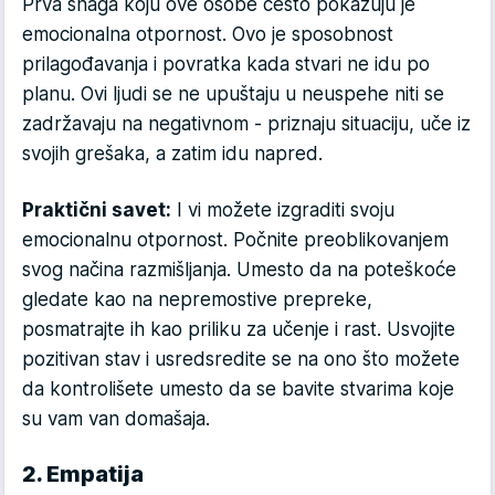
Prva snaga koju ove osobe često pokazuju je
emocionalna otpornost. Ovo je sposobnost
prilagođavanja i povratka kada stvari ne idu po
planu. Ovi ljudi se ne upuštaju u neuspehe niti se
zadržavaju na negativnom - priznaju situaciju, uče iz
svojih grešaka, a zatim idu napred.
Praktični savet:
I vi možete izgraditi svoju
emocionalnu otpornost. Počnite preoblikovanjem
svog načina razmišljanja. Umesto da na poteškoće
gledate kao na nepremostive prepreke,
posmatrajte ih kao priliku za učenje i rast. Usvojite
pozitivan stav i usredsredite se na ono što možete
da kontrolišete umesto da se bavite stvarima koje
su vam van domašaja.
2. Empatija