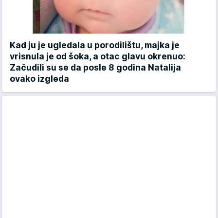
Kad ju je ugledala u porodilištu, majka je
vrisnula je od šoka, a otac glavu okrenuo:
Začudili su se da posle 8 godina Natalija
ovako izgleda