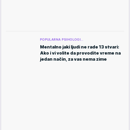
POPULARNA PSIHOLOGI…
Mentalno jaki ljudi ne rade 13 stvari:
Ako i vi volite da provodite vreme na
jedan način, za vas nema zime