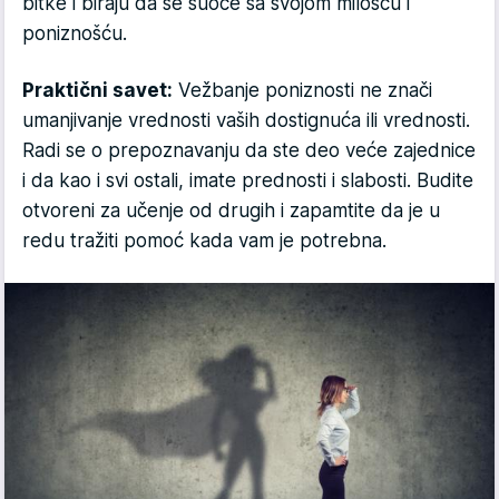
bitke i biraju da se suoče sa svojom milošću i
poniznošću.
Praktični savet:
Vežbanje poniznosti ne znači
umanjivanje vrednosti vaših dostignuća ili vrednosti.
Radi se o prepoznavanju da ste deo veće zajednice
i da kao i svi ostali, imate prednosti i slabosti. Budite
otvoreni za učenje od drugih i zapamtite da je u
redu tražiti pomoć kada vam je potrebna.