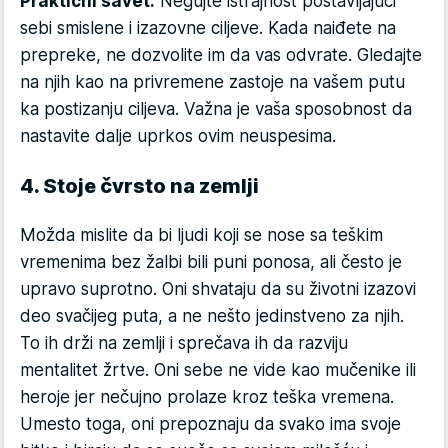
Praktični savet:
Negujte istrajnost postavljajući
sebi smislene i izazovne ciljeve. Kada naiđete na
prepreke, ne dozvolite im da vas odvrate. Gledajte
na njih kao na privremene zastoje na vašem putu
ka postizanju ciljeva. Važna je vaša sposobnost da
nastavite dalje uprkos ovim neuspesima.
4. Stoje čvrsto na zemlji
Možda mislite da bi ljudi koji se nose sa teškim
vremenima bez žalbi bili puni ponosa, ali često je
upravo suprotno. Oni shvataju da su životni izazovi
deo svačijeg puta, a ne nešto jedinstveno za njih.
To ih drži na zemlji i sprečava ih da razviju
mentalitet žrtve. Oni sebe ne vide kao mučenike ili
heroje jer nečujno prolaze kroz teška vremena.
Umesto toga, oni prepoznaju da svako ima svoje