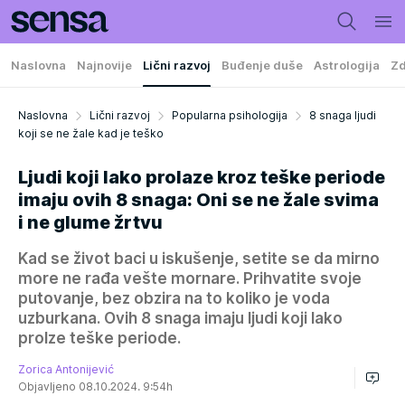
Naslovna
Najnovije
Lični razvoj
Buđenje duše
Astrologija
Zd
Naslovna
Lični razvoj
Popularna psihologija
8 snaga ljudi
koji se ne žale kad je teško
Ljudi koji lako prolaze kroz teške periode
imaju ovih 8 snaga: Oni se ne žale svima
i ne glume žrtvu
Kad se život baci u iskušenje, setite se da mirno
more ne rađa vešte mornare. Prihvatite svoje
putovanje, bez obzira na to koliko je voda
uzburkana. Ovih 8 snaga imaju ljudi koji lako
prolze teške periode.
Zorica Antonijević
Objavljeno 08.10.2024. 9:54h