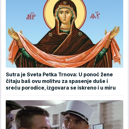
Sutra je Sveta Petka Trnova: U ponoć žene
čitaju baš ovu molitvu za spasenje duše i
sreću porodice, izgovara se iskreno i u miru