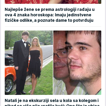
Najlepše žene se prema astrologiji rađaju u
ova 4 znaka horoskopa: Imaju jedinstvene
fizičke odlike, a poznate dame to potvrđuju
Natali je na ekskurziji sela u kola sa kolegom i
nikad se više nije vratila kući: Ono što je ubica