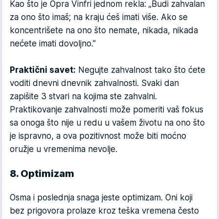
Kao što je Opra Vinfri jednom rekla: „Budi zahvalan
za ono što imaš; na kraju ćeš imati više. Ako se
koncentrišete na ono što nemate, nikada, nikada
nećete imati dovoljno.”
Praktični savet:
Negujte zahvalnost tako što ćete
voditi dnevni dnevnik zahvalnosti. Svaki dan
zapišite 3 stvari na kojima ste zahvalni.
Praktikovanje zahvalnosti može pomeriti vaš fokus
sa onoga što nije u redu u vašem životu na ono što
je ispravno, a ova pozitivnost može biti moćno
oružje u vremenima nevolje.
8. Optimizam
Osma i poslednja snaga jeste optimizam. Oni koji
bez prigovora prolaze kroz teška vremena često