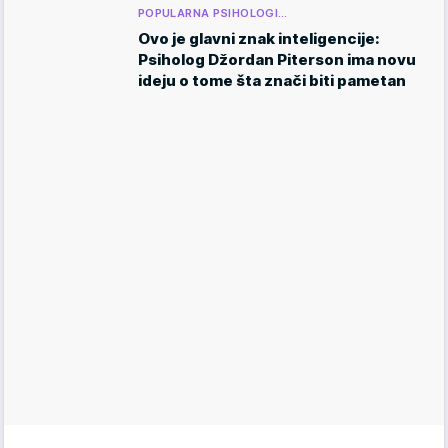
POPULARNA PSIHOLOGI…
Ovo je glavni znak inteligencije:
Psiholog Džordan Piterson ima novu
ideju o tome šta znači biti pametan