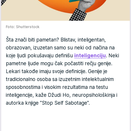
Foto: Shutterstock
Šta znači biti pametan? Blistav, inteligentan,
obrazovan, izuzetan samo su neki od načina na
koje ljudi pokušavaju definišu
inteligenciju
. Neki
pametne ljude mogu čak počastiti rečju genije.
Lekari takođe imaju svoje definicije. Genije je
tradicionalno osoba sa izuzetnim intelektualnim
sposobnostima i visokim rezultatima na testu
inteligencije, kaže Džudi Ho, neuropsihološkinja i
autorka knjige "Stop Self Sabotage".