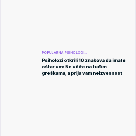
POPULARNA PSIHOLOGI…
Psiholozi otkrili 10 znakova da imate
oštar um: Ne učite na tuđim
greškama, a prija vam neizvesnost