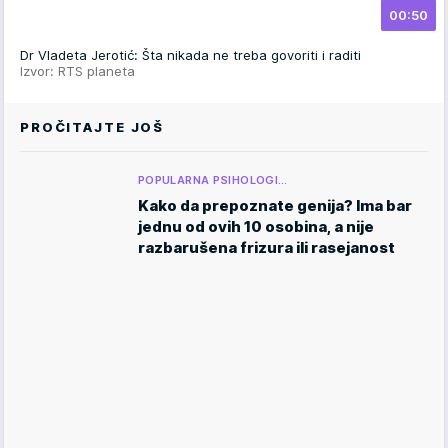
00:50
Dr Vladeta Jerotić: Šta nikada ne treba govoriti i raditi
Izvor: RTS planeta
PROČITAJTE JOŠ
POPULARNA PSIHOLOGI…
Kako da prepoznate genija? Ima bar
jednu od ovih 10 osobina, a nije
razbarušena frizura ili rasejanost