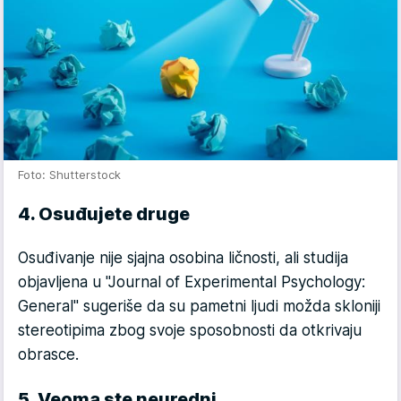
Foto: Shutterstock
4. Osuđujete druge
Osuđivanje nije sjajna osobina ličnosti, ali studija
objavljena u "Journal of Experimental Psychology:
General" sugeriše da su pametni ljudi možda skloniji
stereotipima zbog svoje sposobnosti da otkrivaju
obrasce.
5. Veoma ste neuredni