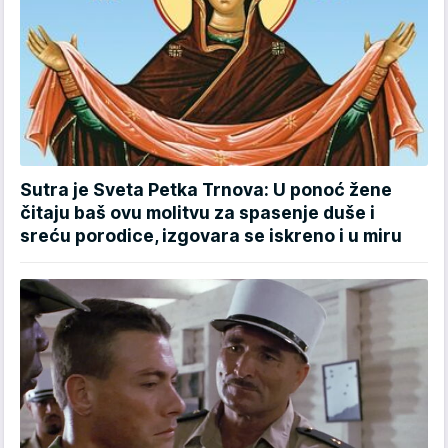
Sutra je Sveta Petka Trnova: U ponoć žene
čitaju baš ovu molitvu za spasenje duše i
sreću porodice, izgovara se iskreno i u miru