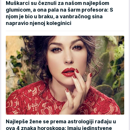
Muškarci su čeznuli za našom najlepšom
glumicom, a ona pala na šarm profesora: S
njom je bio u braku, a vanbračnog sina
napravio njenoj koleginici
Najlepše žene se prema astrologiji rađaju u
ova 4 znaka horoskopa: Imaju jedinstvene