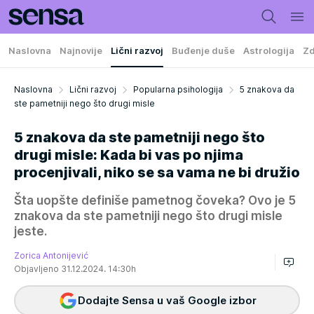
Naslovna
Najnovije
Lični razvoj
Buđenje duše
Astrologija
Zd
Naslovna
Lični razvoj
Popularna psihologija
5 znakova da
ste pametniji nego što drugi misle
5 znakova da ste pametniji nego što
drugi misle: Kada bi vas po njima
procenjivali, niko se sa vama ne bi družio
Šta uopšte definiše pametnog čoveka? Ovo je 5
znakova da ste pametniji nego što drugi misle
jeste.
Zorica Antonijević
Objavljeno 31.12.2024. 14:30h
Dodajte Sensa u vaš Google izbor