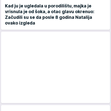
Kad ju je ugledala u porodilištu, majka je
vrisnula je od šoka, a otac glavu okrenuo:
Začudili su se da posle 8 godina Natalija
ovako izgleda