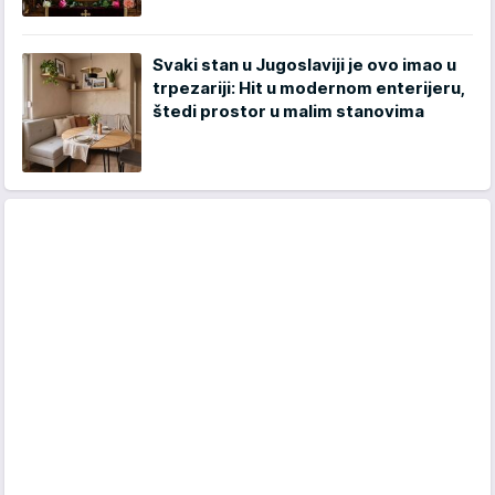
Svaki stan u Jugoslaviji je ovo imao u
trpezariji: Hit u modernom enterijeru,
štedi prostor u malim stanovima