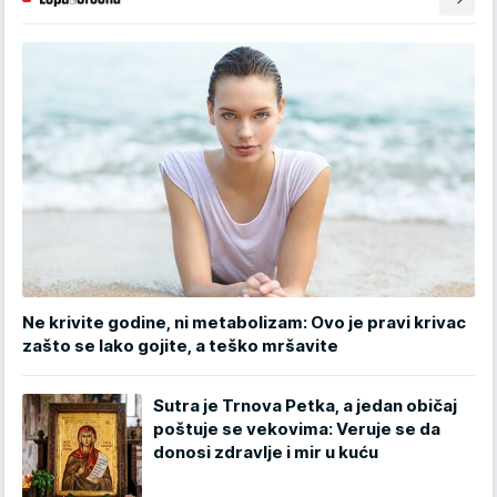
Ne krivite godine, ni metabolizam: Ovo je pravi krivac
zašto se lako gojite, a teško mršavite
Sutra je Trnova Petka, a jedan običaj
poštuje se vekovima: Veruje se da
donosi zdravlje i mir u kuću