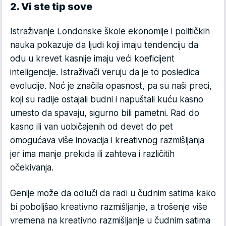
2. Vi ste tip sove
Istraživanje Londonske škole ekonomije i političkih
nauka pokazuje da ljudi koji imaju tendenciju da
odu u krevet kasnije imaju veći koeficijent
inteligencije. Istraživači veruju da je to posledica
evolucije. Noć je značila opasnost, pa su naši preci,
koji su radije ostajali budni i napuštali kuću kasno
umesto da spavaju, sigurno bili pametni. Rad do
kasno ili van uobičajenih od devet do pet
omogućava više inovacija i kreativnog razmišljanja
jer ima manje prekida ili zahteva i različitih
očekivanja.
Genije može da odluči da radi u čudnim satima kako
bi poboljšao kreativno razmišljanje, a trošenje više
vremena na kreativno razmišljanje u čudnim satima