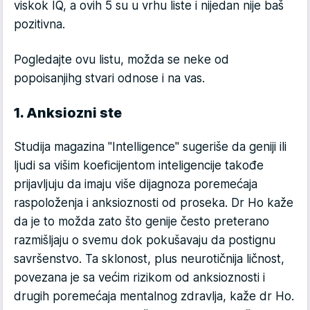
viskok IQ, a ovih 5 su u vrhu liste i nijedan nije baš
pozitivna.
Pogledajte ovu listu, možda se neke od
popoisanjihg stvari odnose i na vas.
1. Anksiozni ste
Studija magazina "Intelligence" sugeriše da geniji ili
ljudi sa višim koeficijentom inteligencije takođe
prijavljuju da imaju više dijagnoza poremećaja
raspoloženja i anksioznosti od proseka. Dr Ho kaže
da je to možda zato što genije često preterano
razmišljaju o svemu dok pokušavaju da postignu
savršenstvo. Ta sklonost, plus neurotičnija ličnost,
povezana je sa većim rizikom od anksioznosti i
drugih poremećaja mentalnog zdravlja, kaže dr Ho.