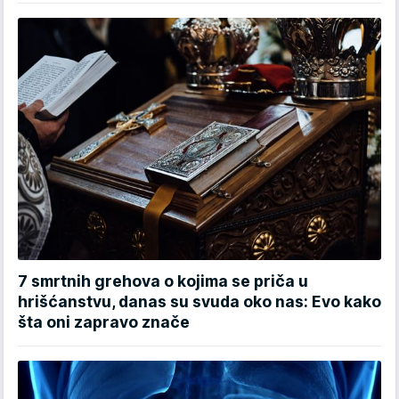
7 smrtnih grehova o kojima se priča u
hrišćanstvu, danas su svuda oko nas: Evo kako
šta oni zapravo znače