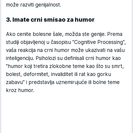
može razviti genijalnost.
3. Imate crni smisao za humor
Ako cenite bolesne šale, možda ste genije. Prema
studiji objavljenoj u časopisu "Cognitive Processing",
vaša reakcija na crni humor može ukazivati na vašu
inteligenciju. Psiholozi su definisali crni humor kao
"humor koji tretira zlokobne teme kao što su smrt,
bolest, deformitet, invaliditet ili rat kao gorku
zabavu" i predstavlja uznemirujuće ili bolne teme
kroz humor.