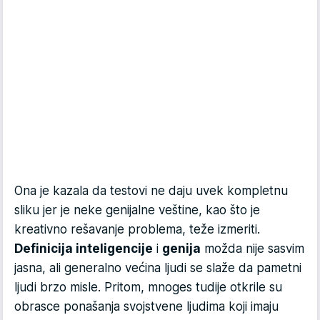
Ona je kazala da testovi ne daju uvek kompletnu
sliku jer je neke genijalne veštine, kao što je
kreativno rešavanje problema, teže izmeriti.
Definicija inteligencije
i
genija
možda nije sasvim
jasna, ali generalno većina ljudi se slaže da pametni
ljudi brzo misle. Pritom, mnoges tudije otkrile su
obrasce ponašanja svojstvene ljudima koji imaju