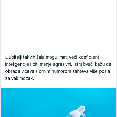
Ljubitelji takvih šala mogu imati veći koeficijent
inteligencije i biti manje agresivni. Istraživači kažu da
obrada viceva s crnim humorom zahteva više posla
za vaš mozak.