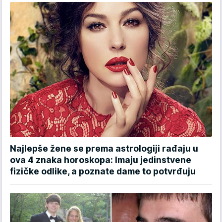
Najlepše žene se prema astrologiji rađaju u
ova 4 znaka horoskopa: Imaju jedinstvene
fizičke odlike, a poznate dame to potvrđuju