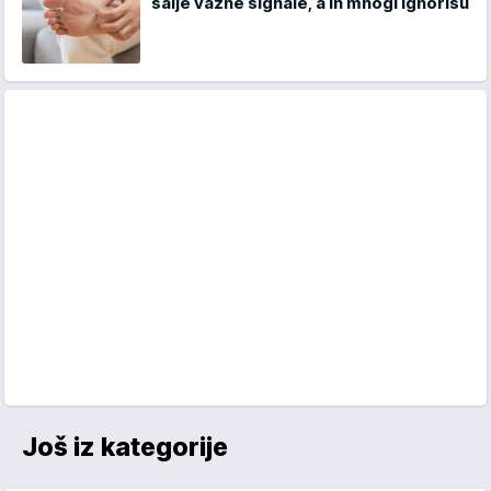
šalje važne signale, a ih mnogi ignorišu
Još iz kategorije