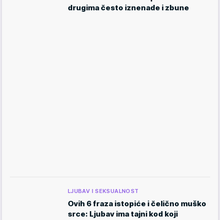
drugima često iznenade i zbune
LJUBAV I SEKSUALNOST
Ovih 6 fraza istopiće i čelično muško
srce: Ljubav ima tajni kod koji