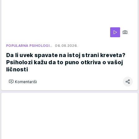
POPULARNA PSIHOLOGI…
06.08.2026.
Da li uvek spavate na istoj strani kreveta?
Psiholozi kažu da to puno otkriva o vašoj
ličnosti
Komentariši