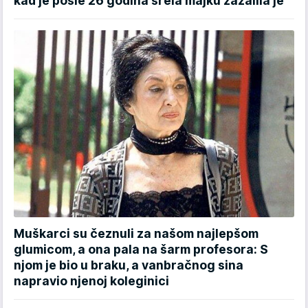
kad je posle 26 godina srela majku zažalila je
Muškarci su čeznuli za našom najlepšom
glumicom, a ona pala na šarm profesora: S
njom je bio u braku, a vanbračnog sina
napravio njenoj koleginici