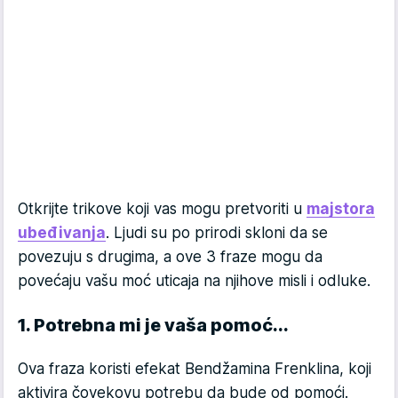
Otkrijte trikove koji vas mogu pretvoriti u
majstora
ubeđivanja
. Ljudi su po prirodi skloni da se
povezuju s drugima, a ove 3 fraze mogu da
povećaju vašu moć uticaja na njihove misli i odluke.
1. Potrebna mi je vaša pomoć...
Ova fraza koristi efekat Bendžamina Frenklina, koji
aktivira čovekovu potrebu da bude od pomoći.