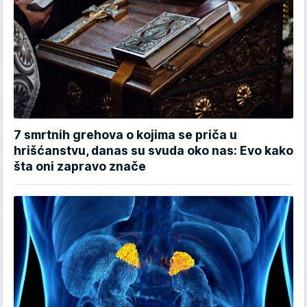
7 smrtnih grehova o kojima se priča u
hrišćanstvu, danas su svuda oko nas: Evo kako
šta oni zapravo znače