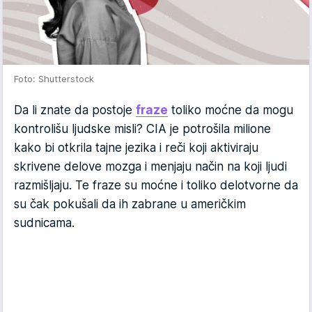
Foto: Shutterstock
Da li znate da postoje
fraze
toliko moćne da mogu
kontrolišu ljudske misli? CIA je potrošila milione
kako bi otkrila tajne jezika i reči koji aktiviraju
skrivene delove mozga i menjaju način na koji ljudi
razmišljaju. Te fraze su moćne i toliko delotvorne da
su čak pokušali da ih zabrane u američkim
sudnicama.