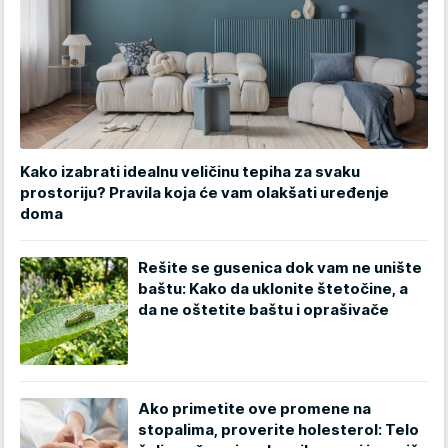
Kako izabrati idealnu veličinu tepiha za svaku
prostoriju? Pravila koja će vam olakšati uređenje
doma
Rešite se gusenica dok vam ne unište
baštu: Kako da uklonite štetočine, a
da ne oštetite baštu i oprašivače
Ako primetite ove promene na
stopalima, proverite holesterol: Telo