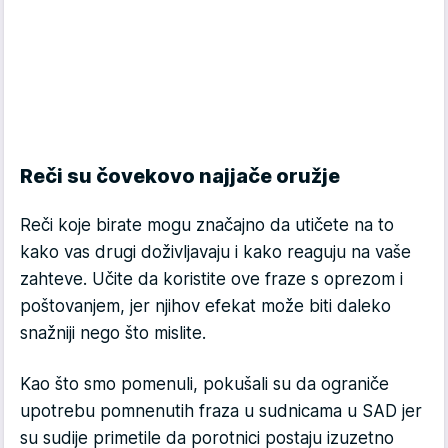
Reči su čovekovo najjače oružje
Reči koje birate mogu značajno da utičete na to
kako vas drugi doživljavaju i kako reaguju na vaše
zahteve. Učite da koristite ove fraze s oprezom i
poštovanjem, jer njihov efekat može biti daleko
snažniji nego što mislite.
Kao što smo pomenuli, pokušali su da ograniče
upotrebu pomnenutih fraza u sudnicama u SAD jer
su sudije primetile da porotnici postaju izuzetno