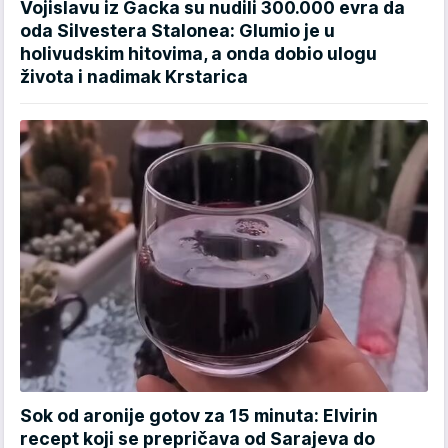
Vojislavu iz Gacka su nudili 300.000 evra da
oda Silvestera Stalonea: Glumio je u
holivudskim hitovima, a onda dobio ulogu
života i nadimak Krstarica
Sok od aronije gotov za 15 minuta: Elvirin
recept koji se prepričava od Sarajeva do