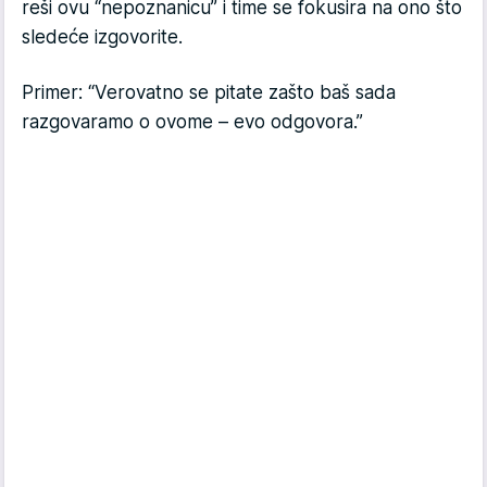
reši ovu “nepoznanicu” i time se fokusira na ono što
sledeće izgovorite.
Primer: “Verovatno se pitate zašto baš sada
razgovaramo o ovome – evo odgovora.”