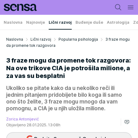
Naslovna
Najnovije
Lični razvoj
Buđenje duše
Astrologija
Zd
Naslovna
Lični razvoj
Popularna psihologija
3 fraze mogu
da promene tok razgovora
3 fraze mogu da promene tok razgovora:
Na ove trikove CIA je potrošila milione, a
za vas su besplatni
Ukoliko se pitate kako da u nekoliko reči ili
jednim pitanjem pridobijete bilo koga ili samo
ono što želite, 3 fraze mogu mnogo da vam
pomognu, a CIA je u njih uložila milione.
Zorica Antonijević
Objavljeno 28.01.2025. 13:08h