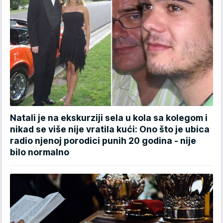
Natali je na ekskurziji sela u kola sa kolegom i
nikad se više nije vratila kući: Ono što je ubica
radio njenoj porodici punih 20 godina - nije
bilo normalno