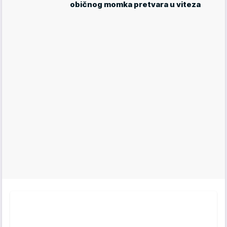
običnog momka pretvara u viteza