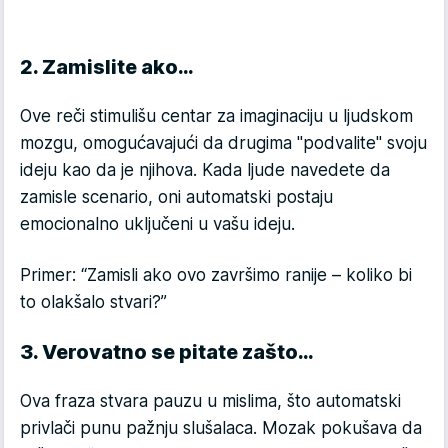
2. Zamislite ako…
Ove reči stimulišu centar za imaginaciju u ljudskom
mozgu, omogućavajući da drugima "podvalite" svoju
ideju kao da je njihova. Kada ljude navedete da
zamisle scenario, oni automatski postaju
emocionalno uključeni u vašu ideju.
Primer: “Zamisli ako ovo završimo ranije – koliko bi
to olakšalo stvari?”
3. Verovatno se pitate zašto…
Ova fraza stvara pauzu u mislima, što automatski
privlači punu pažnju slušalaca. Mozak pokušava da