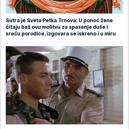
Sutra je Sveta Petka Trnova: U ponoć žene
čitaju baš ovu molitvu za spasenje duše i
sreću porodice, izgovara se iskreno i u miru