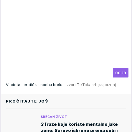
00:19
Vladeta Jerotić u uspehu braka
Izvor: TikTok/ srbijuupoznaj
PROČITAJTE JOŠ
SREĆAN ŽIVOT
3 fraze koje koriste mentalno jake
žene: Surovo iskrene prema sebi i