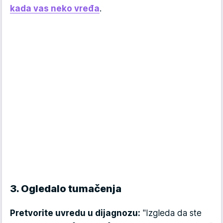
kada vas neko vređa
.
3. Ogledalo tumačenja
Pretvorite uvredu u dijagnozu:
"Izgleda da ste