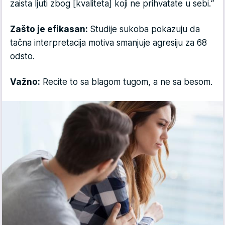
zaista ljuti zbog [kvaliteta] koji ne prihvatate u sebi.“
Zašto je efikasan:
Studije sukoba pokazuju da
tačna interpretacija motiva smanjuje agresiju za 68
odsto.
Važno:
Recite to sa blagom tugom, a ne sa besom.