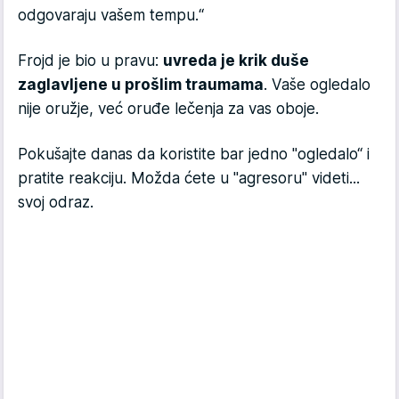
odgovaraju vašem tempu.“
Frojd je bio u pravu:
uvreda je krik duše
zaglavljene u prošlim traumama
. Vaše ogledalo
nije oružje, već oruđe lečenja za vas oboje.
Pokušajte danas da koristite bar jedno "ogledalo“ i
pratite reakciju. Možda ćete u "agresoru" videti...
svoj odraz.