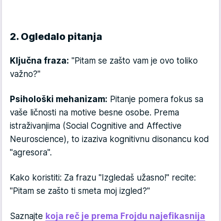
2. Ogledalo pitanja
Ključna fraza:
"Pitam se zašto vam je ovo toliko
važno?"
Psihološki mehanizam:
Pitanje pomera fokus sa
vaše ličnosti na motive besne osobe. Prema
istraživanjima (Social Cognitive and Affective
Neuroscience), to izaziva kognitivnu disonancu kod
"agresora".
Kako koristiti: Za frazu "Izgledaš užasno!" recite:
"Pitam se zašto ti smeta moj izgled?"
Saznajte
koja reč je prema Frojdu najefikasnija