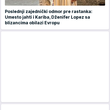
Poslednji zajednički odmor pre rastanka:
Umesto jahti i Kariba, Dženifer Lopez sa
blizancima obilazi Evropu