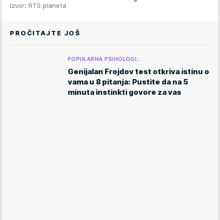
Izvor: RTS planeta
PROČITAJTE JOŠ
POPULARNA PSIHOLOGI…
Genijalan Frojdov test otkriva istinu o
vama u 8 pitanja: Pustite da na 5
minuta instinkti govore za vas