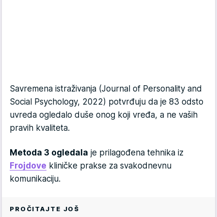
Savremena istraživanja (Journal of Personality and
Social Psychology, 2022) potvrđuju da je 83 odsto
uvreda ogledalo duše onog koji vređa, a ne vaših
pravih kvaliteta.
Metoda 3 ogledala
je prilagođena tehnika iz
Frojdove
kliničke prakse za svakodnevnu
komunikaciju.
PROČITAJTE JOŠ