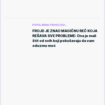
POPULARNA PSIHOLOGI…
FROJD JE ZNAO MAGIČNU REČ KOJA
REŠAVA SVE PROBLEME: Ona je mali
štit od svih koji pokušavaju da vam
oduzmu moć