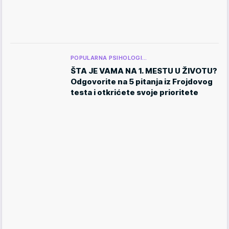
POPULARNA PSIHOLOGI…
ŠTA JE VAMA NA 1. MESTU U ŽIVOTU?
Odgovorite na 5 pitanja iz Frojdovog
testa i otkrićete svoje prioritete