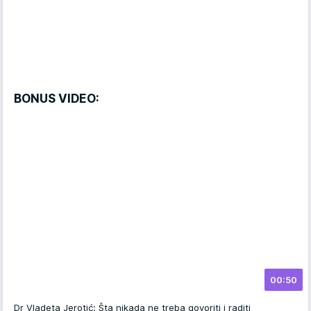
BONUS VIDEO:
00:50
Dr Vladeta Jerotić: Šta nikada ne treba govoriti i raditi