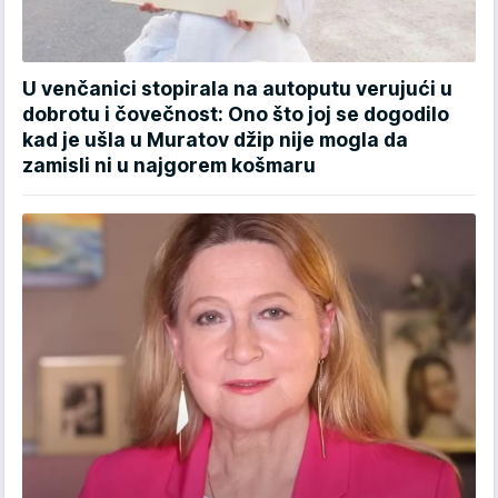
U venčanici stopirala na autoputu verujući u
dobrotu i čovečnost: Ono što joj se dogodilo
kad je ušla u Muratov džip nije mogla da
zamisli ni u najgorem košmaru