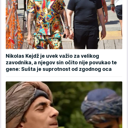
Nikolas Kejdž je uvek važio za velikog
zavodnika, a njegov sin očito nije povukao te
gene: Sušta je suprotnost od zgodnog oca