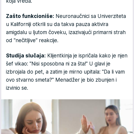
koja vređa.
Zašto funkcioniše:
Neuronaučnici sa Univerziteta
u Kaliforniji otkrili su da takva pauza aktivira
amigdalu u ljutom čoveku, izazivajući primarni strah
od "nečitljive“ reakcije.
Studija slučaja:
Klijentkinja je ispričala kako je njen
šef vikao: "Nisi sposobna ni za šta!" U glavi je
izbrojala do pet, a zatim je mirno upitala: "Da li vam
ovo stvarno smeta?" Menadžer je bio zbunjen i
izvinio se.