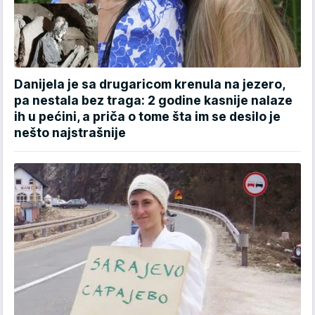
Danijela je sa drugaricom krenula na jezero,
pa nestala bez traga: 2 godine kasnije nalaze
ih u pećini, a priča o tome šta im se desilo je
nešto najstrašnije