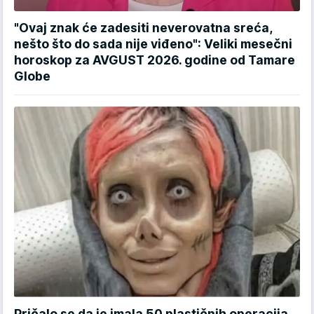
"Ovaj znak će zadesiti neverovatna sreća,
nešto što do sada nije viđeno": Veliki mesečni
horoskop za AVGUST 2026. godine od Tamare
Globe
Pričalo se da je imala 50 plastičnih operacija