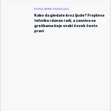
POPULARNA PSIHOLOGI…
Kako da gledate kroz ljude? Frojdova
tehnika i danas radi, a zasniva se
greškama koje svaki čovek često
pravi