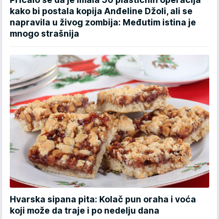
kako bi postala kopija Anđeline Džoli, ali se
napravila u živog zombija: Međutim istina je
mnogo strašnija
Hvarska sipana pita: Kolač pun oraha i voća
koji može da traje i po nedelju dana