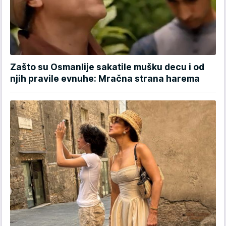
Zašto su Osmanlije sakatile mušku decu i od
njih pravile evnuhe: Mračna strana harema