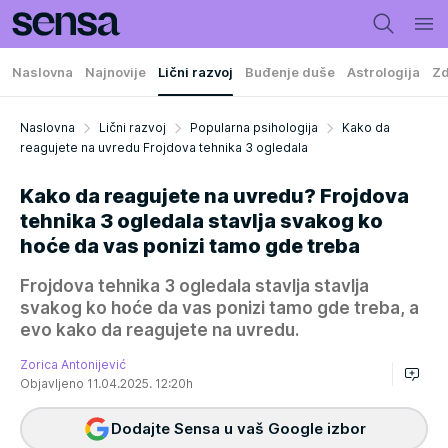
Naslovna
Najnovije
Lični razvoj
Buđenje duše
Astrologija
Zd
Naslovna
Lični razvoj
Popularna psihologija
Kako da
reagujete na uvredu Frojdova tehnika 3 ogledala
Kako da reagujete na uvredu? Frojdova
tehnika 3 ogledala stavlja svakog ko
hoće da vas ponizi tamo gde treba
Frojdova tehnika 3 ogledala stavlja stavlja
svakog ko hoće da vas ponizi tamo gde treba, a
evo kako da reagujete na uvredu.
Zorica Antonijević
Objavljeno 11.04.2025. 12:20h
Dodajte Sensa u vaš Google izbor