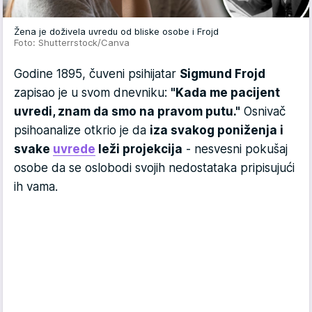
Žena je doživela uvredu od bliske osobe i Frojd
Foto: Shutterrstock/Canva
Godine 1895, čuveni psihijatar
Sigmund Frojd
zapisao je u svom dnevniku:
"Kada me pacijent
uvredi, znam da smo na pravom putu."
Osnivač
psihoanalize otkrio je da
iza svakog poniženja i
svake
uvrede
leži projekcija
- nesvesni pokušaj
osobe da se oslobodi svojih nedostataka pripisujući
ih vama.