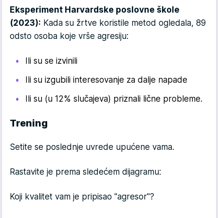
Eksperiment Harvardske poslovne škole
(2023):
Kada su žrtve koristile metod ogledala, 89
odsto osoba koje vrše agresiju:
Ili su se izvinili
Ili su izgubili interesovanje za dalje napade
Ili su (u 12% slučajeva) priznali lične probleme.
Trening
Setite se poslednje uvrede upućene vama.
Rastavite je prema sledećem dijagramu:
Koji kvalitet vam je pripisao "agresor"?