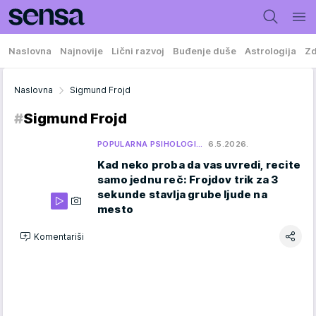
Naslovna
Najnovije
Lični razvoj
Buđenje duše
Astrologija
Zd
Naslovna
Sigmund Frojd
#
Sigmund Frojd
POPULARNA PSIHOLOGI…
6.5.2026.
Kad neko proba da vas uvredi, recite
samo jednu reč: Frojdov trik za 3
sekunde stavlja grube ljude na
mesto
Komentariši