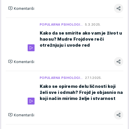
Komentariši
POPULARNA PSIHOLOGI…
5.3.2025.
Kako da se smirite ako vam je život u
haosu? Mudre Frojdove reči
otrežnjuju i uvode red
Komentariši
POPULARNA PSIHOLOGI…
27.1.2025.
Kako se opiremo delu ličnosti koji
želi sve i odmah? Frojd je objasnio na
koji način mirimo želje i stvarnost
Komentariši