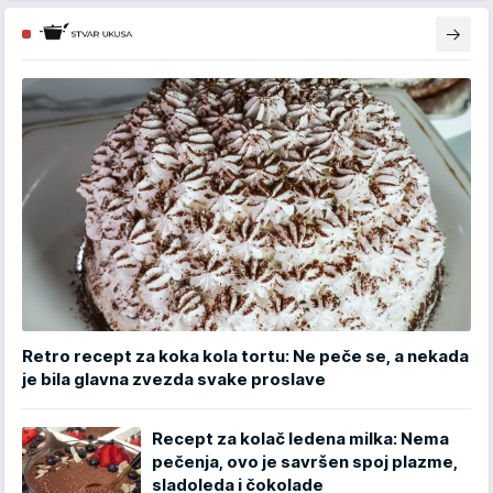
Retro recept za koka kola tortu: Ne peče se, a nekada
je bila glavna zvezda svake proslave
Recept za kolač ledena milka: Nema
pečenja, ovo je savršen spoj plazme,
sladoleda i čokolade