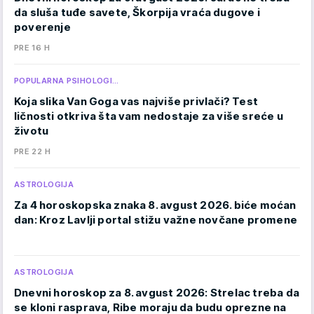
da sluša tuđe savete, Škorpija vraća dugove i
poverenje
PRE 16 H
POPULARNA PSIHOLOGI…
Koja slika Van Goga vas najviše privlači? Test
ličnosti otkriva šta vam nedostaje za više sreće u
životu
PRE 22 H
ASTROLOGIJA
Za 4 horoskopska znaka 8. avgust 2026. biće moćan
dan: Kroz Lavlji portal stižu važne novčane promene
ASTROLOGIJA
Dnevni horoskop za 8. avgust 2026: Strelac treba da
se kloni rasprava, Ribe moraju da budu oprezne na