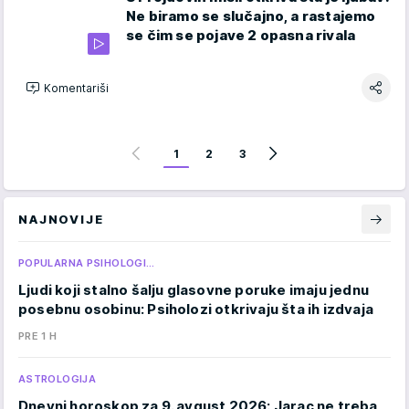
Ne biramo se slučajno, a rastajemo
se čim se pojave 2 opasna rivala
Komentariši
1
2
3
NAJNOVIJE
POPULARNA PSIHOLOGI…
Ljudi koji stalno šalju glasovne poruke imaju jednu
posebnu osobinu: Psiholozi otkrivaju šta ih izdvaja
PRE 1 H
ASTROLOGIJA
Dnevni horoskop za 9. avgust 2026: Jarac ne treba