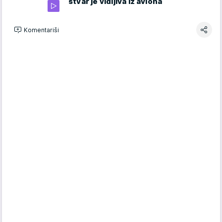
stvar je vidljiva iz aviona
Komentariši