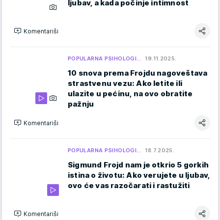
ljubav, a kada počinje intimnost
Komentariši
POPULARNA PSIHOLOGI…
19.11.2025.
10 snova prema Frojdu nagoveštava
strastvenu vezu: Ako letite ili
ulazite u pećinu, na ovo obratite
pažnju
Komentariši
POPULARNA PSIHOLOGI…
18.7.2025.
Sigmund Frojd nam je otkrio 5 gorkih
istina o životu: Ako verujete u ljubav,
ovo će vas razočarati i rastužiti
Komentariši