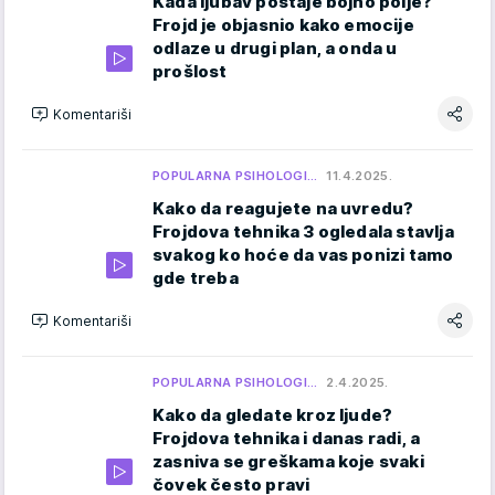
Kada ljubav postaje bojno polje?
Frojd je objasnio kako emocije
odlaze u drugi plan, a onda u
prošlost
Komentariši
POPULARNA PSIHOLOGI…
11.4.2025.
Kako da reagujete na uvredu?
Frojdova tehnika 3 ogledala stavlja
svakog ko hoće da vas ponizi tamo
gde treba
Komentariši
POPULARNA PSIHOLOGI…
2.4.2025.
Kako da gledate kroz ljude?
Frojdova tehnika i danas radi, a
zasniva se greškama koje svaki
čovek često pravi