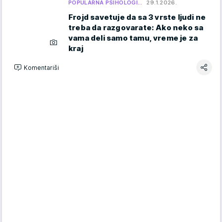
POPULARNA PSIHOLOGI…
29.1.2026.
Frojd savetuje da sa 3 vrste ljudi ne
treba da razgovarate: Ako neko sa
vama deli samo tamu, vreme je za
kraj
Komentariši