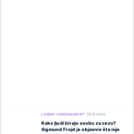
LJUBAV I SEKSUALNOST
18.12.2025.
Kako ljudi biraju osobu za vezu?
Sigmund Frojd je objasnio šta nije