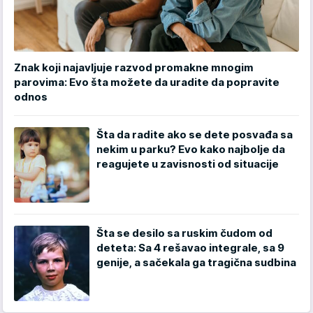
Znak koji najavljuje razvod promakne mnogim
parovima: Evo šta možete da uradite da popravite
odnos
Šta da radite ako se dete posvađa sa
nekim u parku? Evo kako najbolje da
reagujete u zavisnosti od situacije
Šta se desilo sa ruskim čudom od
deteta: Sa 4 rešavao integrale, sa 9
genije, a sačekala ga tragična sudbina