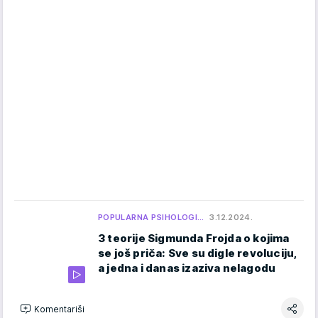
POPULARNA PSIHOLOGI…
3.12.2024.
3 teorije Sigmunda Frojda o kojima
se još priča: Sve su digle revoluciju,
a jedna i danas izaziva nelagodu
Komentariši