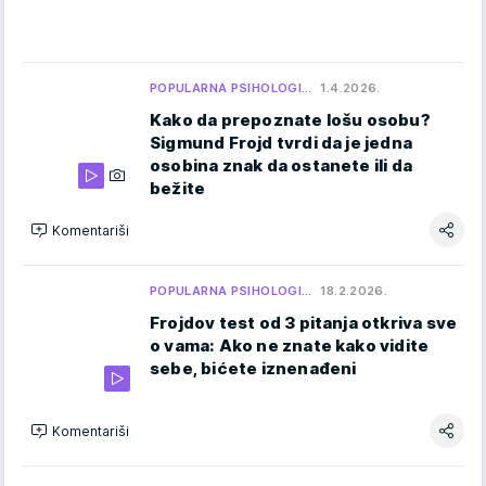
POPULARNA PSIHOLOGI…
1.4.2026.
Kako da prepoznate lošu osobu?
Sigmund Frojd tvrdi da je jedna
osobina znak da ostanete ili da
bežite
Komentariši
POPULARNA PSIHOLOGI…
18.2.2026.
Frojdov test od 3 pitanja otkriva sve
o vama: Ako ne znate kako vidite
sebe, bićete iznenađeni
Komentariši