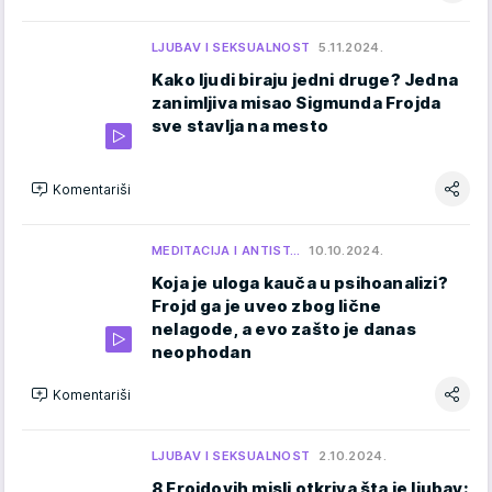
LJUBAV I SEKSUALNOST
5.11.2024.
Kako ljudi biraju jedni druge? Jedna
zanimljiva misao Sigmunda Frojda
sve stavlja na mesto
Komentariši
MEDITACIJA I ANTIST…
10.10.2024.
Koja je uloga kauča u psihoanalizi?
Frojd ga je uveo zbog lične
nelagode, a evo zašto je danas
neophodan
Komentariši
LJUBAV I SEKSUALNOST
2.10.2024.
8 Frojdovih misli otkriva šta je ljubav: