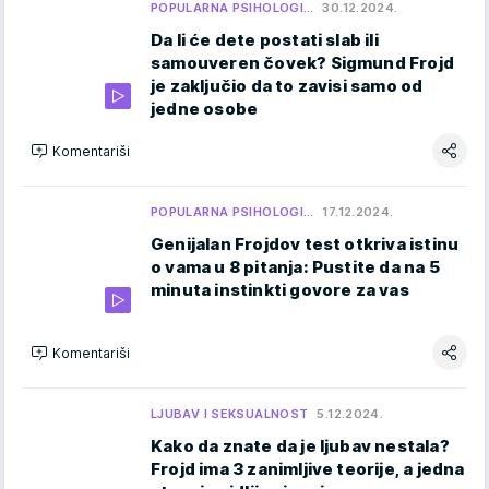
POPULARNA PSIHOLOGI…
30.12.2024.
Da li će dete postati slab ili
samouveren čovek? Sigmund Frojd
je zaključio da to zavisi samo od
jedne osobe
Komentariši
POPULARNA PSIHOLOGI…
17.12.2024.
Genijalan Frojdov test otkriva istinu
o vama u 8 pitanja: Pustite da na 5
minuta instinkti govore za vas
Komentariši
LJUBAV I SEKSUALNOST
5.12.2024.
Kako da znate da je ljubav nestala?
Frojd ima 3 zanimljive teorije, a jedna