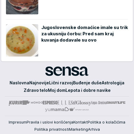
Jugoslovenske domaćice imale su trik
za ukusniju čorbu: Pred sam kraj
kuvanja dodavale su ovo
Sensa
Naslovna
Najnovije
Lični razvoj
Buđenje duše
Astrologija
Zdravo telo
Moj dom
Lepota i dobre navike
Impresum
Pravila i uslovi korišćenja
Kontakt
Politika o kolačićima
Politika privatnosti
Marketing
Arhiva