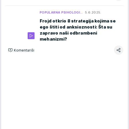
POPULARNA PSIHOLOGI…
5.6.2025.
Frojd otkrio 8 strategija kojima se
ego štiti od anksioznosti: Šta su
zapravo naši odbrambeni
mehanizmi?
Komentariši