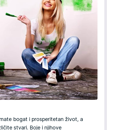
te bogat i prosperitetan život, a
ičite stvari. Boje i njihove