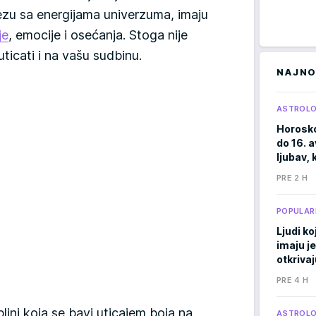
vezu sa energijama univerzuma, imaju
je
, emocije i osećanja. Stoga nije
ticati i na vašu sudbinu.
NAJNO
ASTROLO
Horosko
do 16. 
ljubav, 
PRE 2 H
POPULAR
Ljudi ko
imaju j
otkrivaj
PRE 4 H
iplini koja se bavi uticajem boja na
ASTROLO