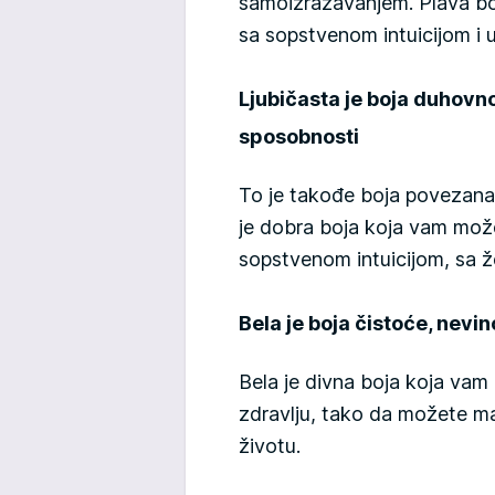
samoizražavanjem. Plava b
sa sopstvenom intuicijom i
Ljubičasta je boja duhovno
sposobnosti
To je takođe boja povezana
je dobra boja koja vam mož
sopstvenom intuicijom, sa 
Bela je boja čistoće, nevin
Bela je divna boja koja v
zdravlju, tako da možete ma
životu.