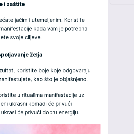
e i zaštite
te jačim i utemeljenim. Koristite
a manifestacije kada vam je potrebna
ete svoje ciljeve.
spoljavanje želja
zultat, koristite boje koje odgovaraju
nifestujete, kao što je objašnjeno.
oristite u ritualima manifestacije uz
eni ukrasni komadi će privući
ti ukrasi će privući dobru energiju.