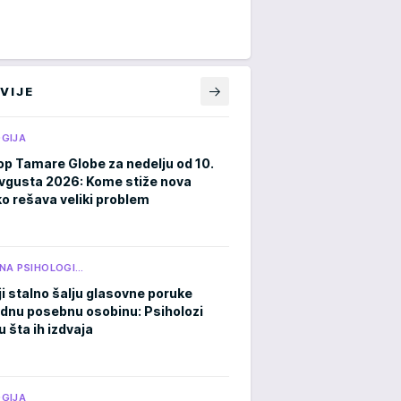
VIJE
GIJA
p Tamare Globe za nedelju od 10.
avgusta 2026: Kome stiže nova
ko rešava veliki problem
NA PSIHOLOGI…
ji stalno šalju glasovne poruke
ednu posebnu osobinu: Psiholozi
u šta ih izdvaja
GIJA