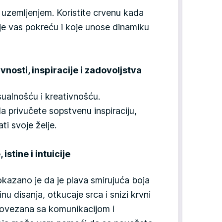
 uzemljenjem. Koristite crvenu kada
oje vas pokreću i koje unose dinamiku
vnosti, inspiracije i zadovoljstva
ualnošću i kreativnošću.
privučete sopstvenu inspiraciju,
i svoje želje.
istine i intuicije
okazano je da je plava smirujuća boja
nu disanja, otkucaje srca i snizi krvni
 povezana sa komunikacijom i