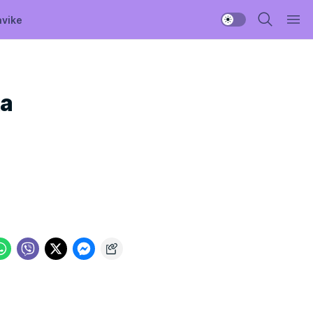
avike
ka