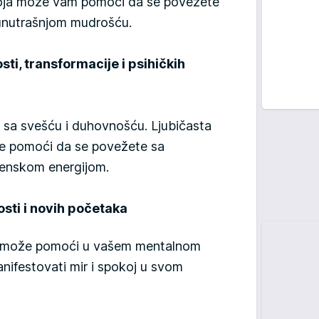
oja može vam pomoći da se povežete
 unutrašnjom mudrošću.
sti, transformacije i psihičkih
 sa svešću i duhovnošću. Ljubičasta
e pomoći da se povežete sa
ženskom energijom.
osti i novih početaka
am može pomoći u vašem mentalnom
nifestovati mir i spokoj u svom