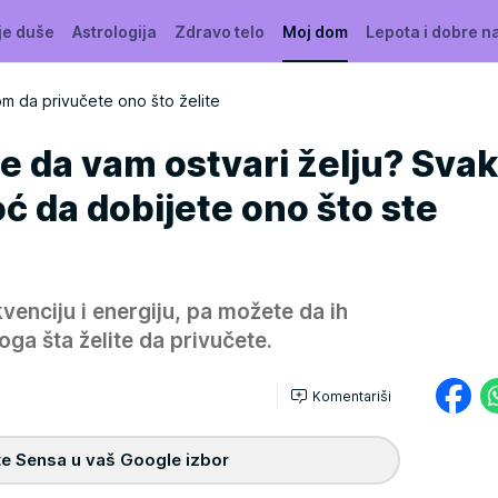
je duše
Astrologija
Zdravo telo
Moj dom
Lepota i dobre n
m da privučete ono što želite
e da vam ostvari želju? Sva
ć da dobijete ono što ste
venciju i energiju, pa možete da ih
toga šta želite da privučete.
Komentariši
e Sensa u vaš Google izbor