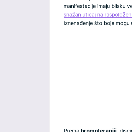
manifestacije imaju blisku 
snažan uticaj na raspoložen
iznenađenje što boje mogu u
Prema
hromoterapiji
, disc