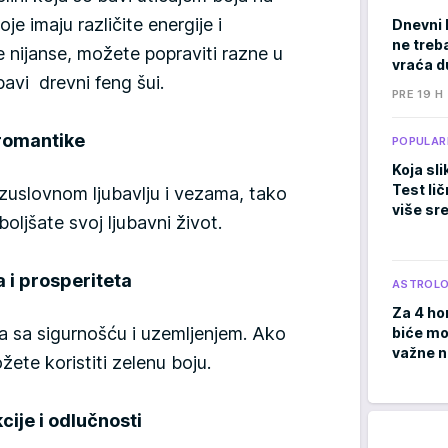
je imaju različite energije i
Dnevni 
ne treb
ve nijanse, možete popraviti razne u
vraća d
bavi drevni feng šui.
PRE 19 H
 romantike
POPULAR
Koja sli
Test li
zuslovnom ljubavlju i vezama, tako
više sr
jšate svoj ljubavni život.
a i prosperiteta
ASTROLO
Za 4 ho
a sa sigurnošću i uzemljenjem. Ako
biće moć
važne 
žete koristiti zelenu boju.
cije i odlučnosti