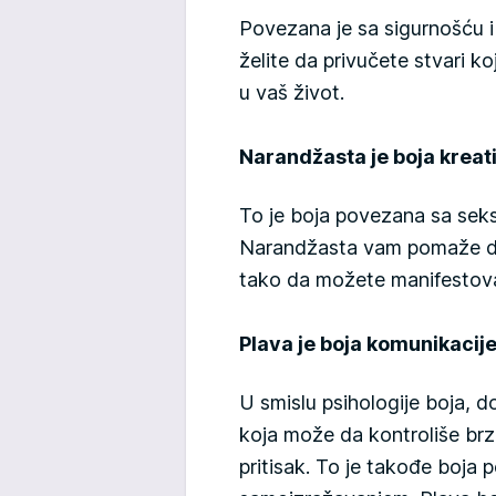
Povezana je sa sigurnošću i
želite da privučete stvari k
u vaš život.
Narandžasta je boja kreati
To je boja povezana sa seks
Narandžasta vam pomaže da 
tako da možete manifestovat
Plava je boja komunikacije, 
U smislu psihologije boja, d
koja može da kontroliše brzi
pritisak. To je takođe boja