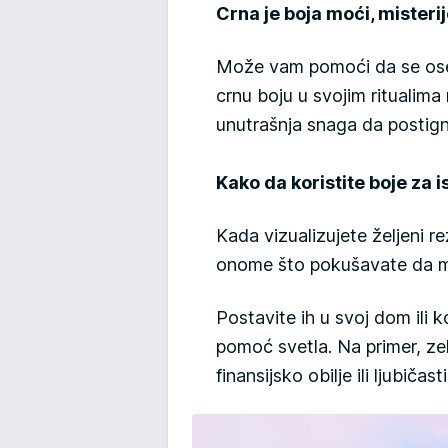
Crna je boja moći, misterij
Može vam pomoći da se oseća
crnu boju u svojim ritualim
unutrašnja snaga da postign
Kako da koristite boje za i
Kada vizualizujete željeni re
onome što pokušavate da ma
Postavite ih u svoj dom ili k
pomoć svetla. Na primer, zel
finansijsko obilje ili ljubičas