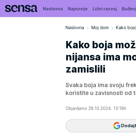
Naslovna
Najnovije
Lični razvoj
Buđen
Naslovna
Moj dom
Kako bojo
Kako boja mož
nijansa ima mo
zamislili
Svaka boja ima svoju frek
koristite u zavisnosti od 
Objavljeno 28.10.2024. 13:18h
Dodajt