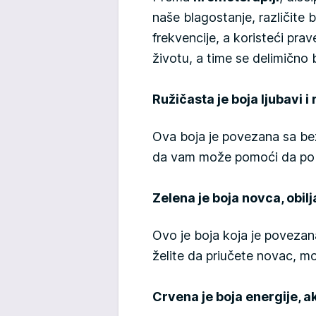
naše blagostanje, različite bo
frekvencije, a koristeći pra
životu, a time se delimično 
Ružičasta je boja ljubavi i
Ova boja je povezana sa be
da vam može pomoći da pobol
Zelena je boja novca, obilj
Ovo je boja koja je povezan
želite da priučete novac, mo
Crvena je boja energije, ak