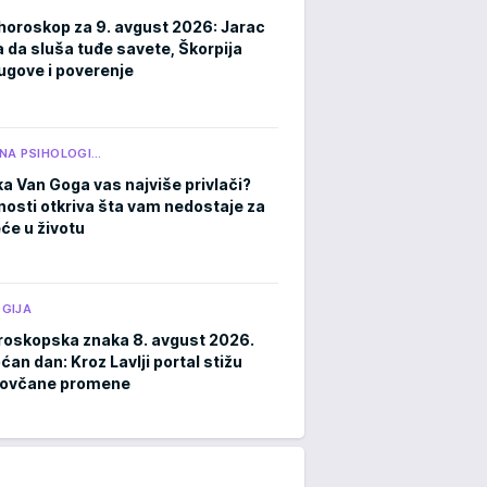
horoskop za 9. avgust 2026: Jarac
a da sluša tuđe savete, Škorpija
ugove i poverenje
NA PSIHOLOGI…
ka Van Goga vas najviše privlači?
čnosti otkriva šta vam nedostaje za
eće u životu
GIJA
roskopska znaka 8. avgust 2026.
an dan: Kroz Lavlji portal stižu
novčane promene