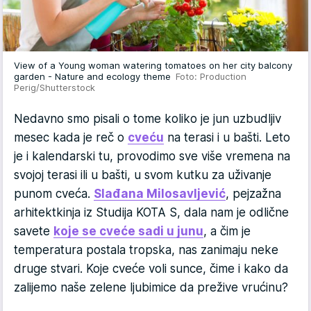
View of a Young woman watering tomatoes on her city balcony
garden - Nature and ecology theme
Foto: Production
Perig/Shutterstock
Nedavno smo pisali o tome koliko je jun uzbudljiv
mesec kada je reč o
cveću
na terasi i u bašti. Leto
je i kalendarski tu, provodimo sve više vremena na
svojoj terasi ili u bašti, u svom kutku za uživanje
punom cveća.
Slađana Milosavljević
, pejzažna
arhitektkinja iz Studija KOTA S, dala nam je odlične
savete
koje se cveće sadi u junu
, a čim je
temperatura postala tropska, nas zanimaju neke
druge stvari. Koje cveće voli sunce, čime i kako da
zalijemo naše zelene ljubimice da prežive vrućinu?