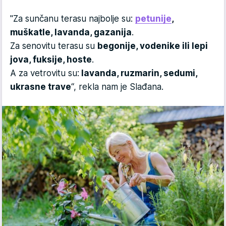
"Za sunčanu terasu najbolje su:
petunije
,
muškatle, lavanda, gazanija
.
Za senovitu terasu su
begonije, vodenike ili lepi
jova, fuksije, hoste
.
A za vetrovitu su:
lavanda, ruzmarin, sedumi,
ukrasne trave
“, rekla nam je Slađana.