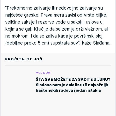
"Prekomerno zalivanje ili nedovoljno zalivanje su
najčešće greške. Prava mera zavisi od vrste biljke,
veličine saksije i rezerve vode u saksiji i uslova u
kojima se gaji. Ključ je da se zemlja drži vlažnom, ali
ne mokrom, i da se zaliva kada je površinski sloj
(debljine preko 5 cm) supstrata suv“, kaže Slađana.
PROČITAJTE JOŠ
MOJ DOM
ŠTA SVE MOŽETE DA SADITE U JUNU?
Slađana nam je dala listu 5 najvažnijh
baštenskih radova i jedan istakla