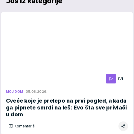
Još iz kategorije
MOJ DOM
05.08.2026.
Cveće koje je prelepo na prvi pogled, a kada
ga pipnete smrdi na leš: Evo šta sve privlači
u dom
Komentariši