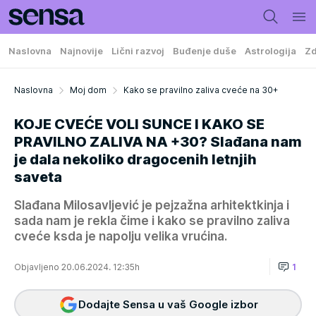
Naslovna
Najnovije
Lični razvoj
Buđenje duše
Astrologija
Zd
Naslovna
Moj dom
Kako se pravilno zaliva cveće na 30+
KOJE CVEĆE VOLI SUNCE I KAKO SE
PRAVILNO ZALIVA NA +30? Slađana nam
je dala nekoliko dragocenih letnjih
saveta
Slađana Milosavljević je pejzažna arhitektkinja i
sada nam je rekla čime i kako se pravilno zaliva
cveće ksda je napolju velika vrućina.
Objavljeno 20.06.2024. 12:35h
1
Dodajte Sensa u vaš Google izbor