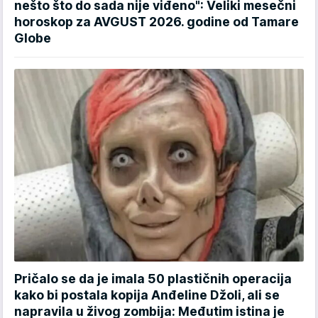
nešto što do sada nije viđeno": Veliki mesečni
horoskop za AVGUST 2026. godine od Tamare
Globe
Pričalo se da je imala 50 plastičnih operacija
kako bi postala kopija Anđeline Džoli, ali se
napravila u živog zombija: Međutim istina je