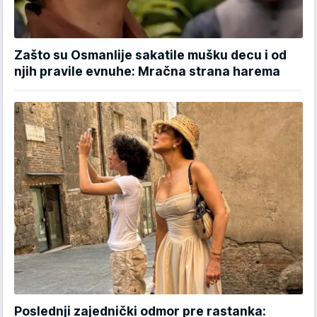
Zašto su Osmanlije sakatile mušku decu i od
njih pravile evnuhe: Mračna strana harema
Poslednji zajednički odmor pre rastanka: