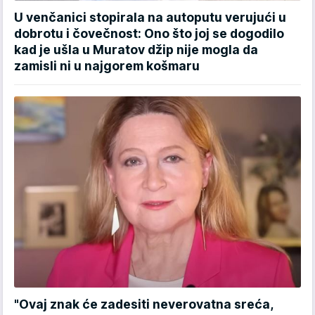
U venčanici stopirala na autoputu verujući u
dobrotu i čovečnost: Ono što joj se dogodilo
kad je ušla u Muratov džip nije mogla da
zamisli ni u najgorem košmaru
"Ovaj znak će zadesiti neverovatna sreća,