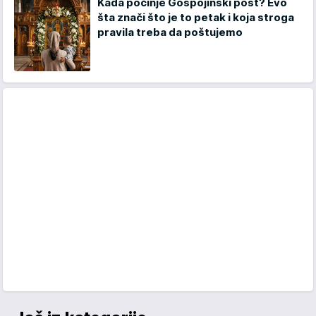
Kada počinje Gospojinski post? Evo
šta znači što je to petak i koja stroga
pravila treba da poštujemo