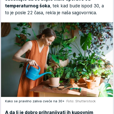
temperaturnog šoka
, tek kad bude ispod 30, a
to je posle 22 časa, rekla je naša sagovornica.
Kako se pravilno zaliva cveće na 30+
Foto: Shutterstock
A da li je dobro prihranjivati ih kupovnim