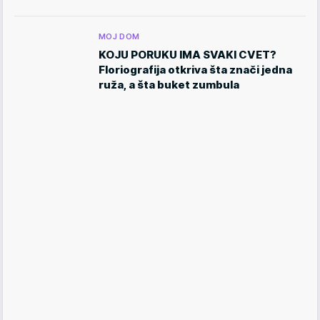
MOJ DOM
KOJU PORUKU IMA SVAKI CVET?
Floriografija otkriva šta znači jedna
ruža, a šta buket zumbula