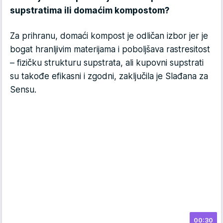
supstratima ili domaćim kompostom?
Za prihranu, domaći kompost je odličan izbor jer je
bogat hranljivim materijama i poboljšava rastresitost
– fizičku strukturu supstrata, ali kupovni supstrati
su takođe efikasni i zgodni, zaključila je Slađana za
Sensu.
00:30