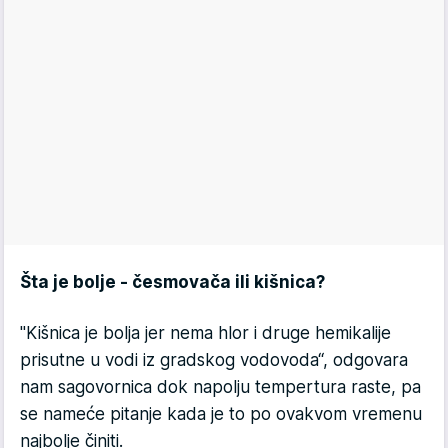
Šta je bolje - česmovača ili kišnica?
"Kišnica je bolja jer nema hlor i druge hemikalije
prisutne u vodi iz gradskog vodovoda“, odgovara
nam sagovornica dok napolju tempertura raste, pa
se nameće pitanje kada je to po ovakvom vremenu
najbolje činiti.