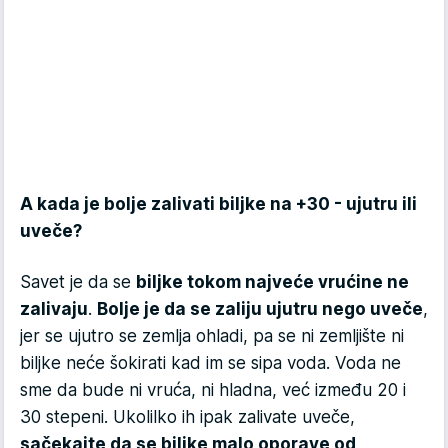
A kada je bolje zalivati biljke na +30 - ujutru ili
uveče?
Savet je da se
biljke tokom najveće vrućine ne
zalivaju
.
Bolje je da se zaliju ujutru nego uveče
,
jer se ujutro se zemlja ohladi, pa se ni zemljište ni
biljke neće šokirati kad im se sipa voda. Voda ne
sme da bude ni vruća, ni hladna, već između 20 i
30 stepeni. Ukolilko ih ipak zalivate uveče,
sačekajte da se biljke malo oporave od