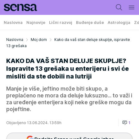
Naslovna
Najnovije
Lični razvoj
Buđenje duše
Astrologija
Zd
Naslovna
Moj dom
Kako da vaš stan deluje skuplje, ispravite
13 grešaka
KAKO DA VAŠ STAN DELUJE SKUPLJE?
Ispravite 13 grešaka u enterijeru i svi će
misliti da ste dobili na lutriji
Manje je više, jeftino može biti skupo, a
preplaćeno ne mora da deluje luksuzno... to važi i
za uređenje enterijera koji neke greške mogu da
pojeftine.
Objavljeno 13.06.2024. 13:59h
1