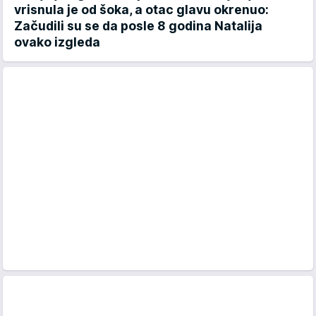
vrisnula je od šoka, a otac glavu okrenuo:
Začudili su se da posle 8 godina Natalija
ovako izgleda