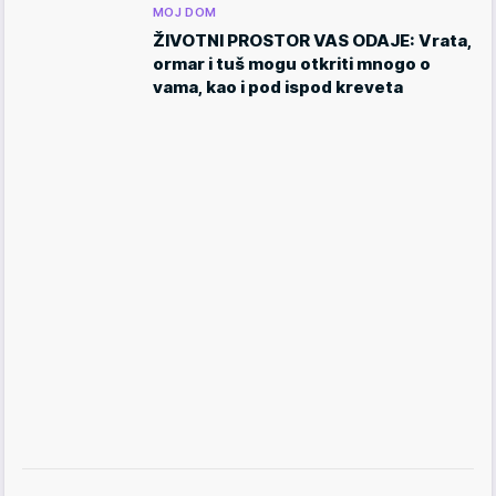
MOJ DOM
ŽIVOTNI PROSTOR VAS ODAJE: Vrata,
ormar i tuš mogu otkriti mnogo o
vama, kao i pod ispod kreveta