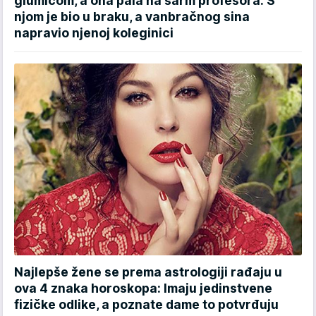
glumicom, a ona pala na šarm profesora: S
njom je bio u braku, a vanbračnog sina
napravio njenoj koleginici
Najlepše žene se prema astrologiji rađaju u
ova 4 znaka horoskopa: Imaju jedinstvene
fizičke odlike, a poznate dame to potvrđuju