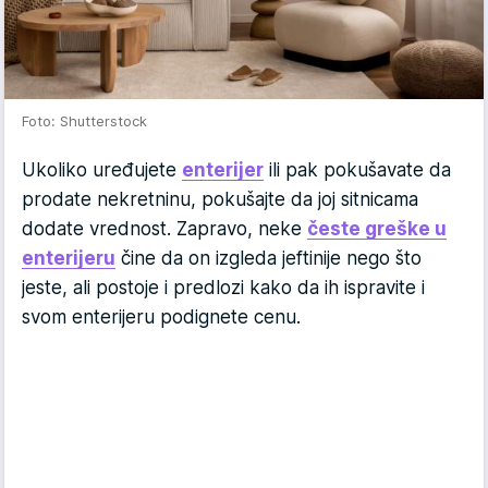
Foto: Shutterstock
Ukoliko uređujete
enterijer
ili pak pokušavate da
prodate nekretninu, pokušajte da joj sitnicama
dodate vrednost. Zapravo, neke
česte greške u
enterijeru
čine da on izgleda jeftinije nego što
jeste, ali postoje i predlozi kako da ih ispravite i
svom enterijeru podignete cenu.