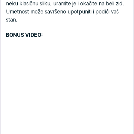
neku klasičnu sliku, uramite je i okačite na beli zid.
Umetnost može savršeno upotpuniti i podići vaš
stan.
BONUS VIDEO: