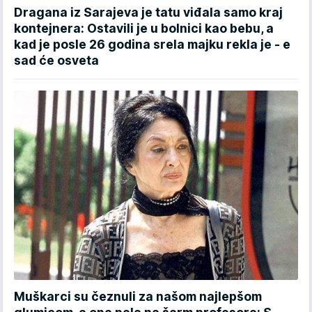
Dragana iz Sarajeva je tatu viđala samo kraj
kontejnera: Ostavili je u bolnici kao bebu, a
kad je posle 26 godina srela majku rekla je - e
sad će osveta
Muškarci su čeznuli za našom najlepšom