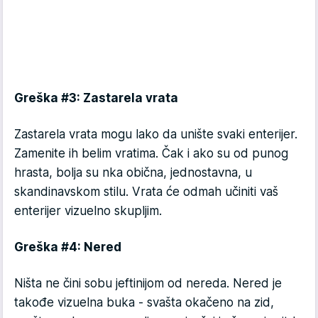
Greška #3: Zastarela vrata
Zastarela vrata mogu lako da unište svaki enterijer.
Zamenite ih belim vratima. Čak i ako su od punog
hrasta, bolja su nka obična, jednostavna, u
skandinavskom stilu. Vrata će odmah učiniti vaš
enterijer vizuelno skupljim.
Greška #4: Nered
Ništa ne čini sobu jeftinijom od nereda. Nered je
takođe vizuelna buka - svašta okačeno na zid,