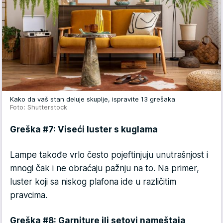
Kako da vaš stan deluje skuplje, ispravite 13 grešaka
Foto: Shutterstock
Greška #7: Viseći luster s kuglama
Lampe takođe vrlo često pojeftinjuju unutrašnjost i
mnogi čak i ne obraćaju pažnju na to. Na primer,
luster koji sa niskog plafona ide u različitim
pravcima.
Greška #8: Garniture ili setovi nameštaja