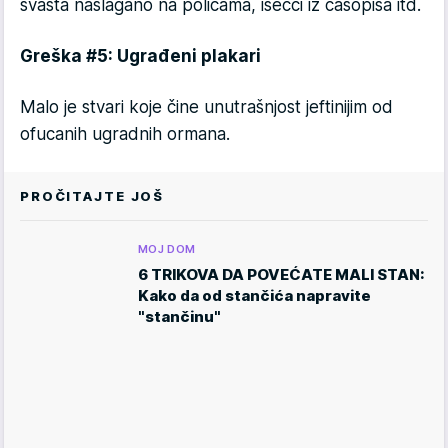
svašta naslagano na policama, isečci iz časopisa itd.
Greška #5: Ugrađeni plakari
Malo je stvari koje čine unutrašnjost jeftinijim od
ofucanih ugradnih ormana.
PROČITAJTE JOŠ
MOJ DOM
6 TRIKOVA DA POVEĆATE MALI STAN:
Kako da od stančića napravite
"stančinu"