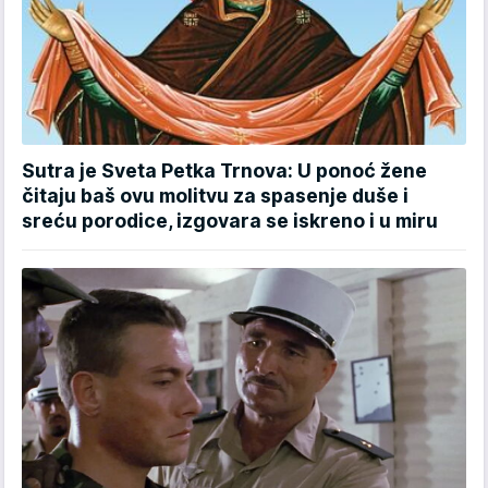
Sutra je Sveta Petka Trnova: U ponoć žene
čitaju baš ovu molitvu za spasenje duše i
sreću porodice, izgovara se iskreno i u miru