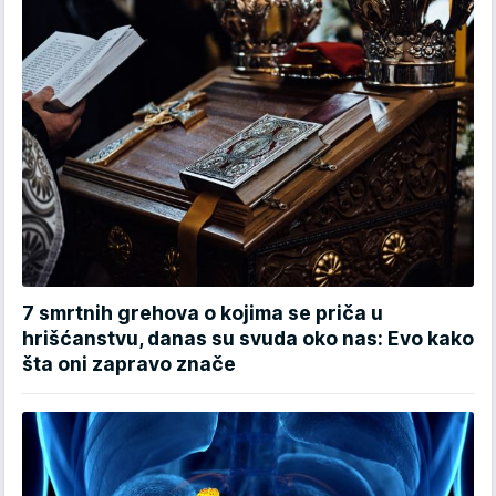
7 smrtnih grehova o kojima se priča u
hrišćanstvu, danas su svuda oko nas: Evo kako
šta oni zapravo znače