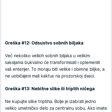
Greška #12: Odsustvo sobnih biljaka
Već nekoliko velikih sobnih biljaka u velikim
saksijama bukvalno će transformisati i oplemeniti
vaš enterijer. To moraju biti velike i obimne biljke, a
ne uobičajeni mali kaktus na prozorskoj dasci.
Greška #13: Nebitne slike ili triptih ničega
Ne kupujte slike triptiha. Bolje je izabrati jedno
veliko umetničko delo za centralnu sobu. Ako imate