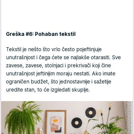
Greška #6: Pohaban tekstil
Tekstil je nešto što vrlo često pojeftinjuje
unutrašnjost i čega ćete se najlakše otarasiti. Sve
zavese, zavese, stolnjaci i prekrivači koji čine
unutrašnjost jeftinijim moraju nestati. Ako imate
ograničen budžet, što jednostavnije i sažetije
uredite stan, to će izgledati skuplje.