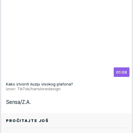
01:08
Kako stvoriti iluziju visokog plafona?
Izvor: TikTok/hansloreidesign
Sensa/Z.A.
PROČITAJTE JOŠ