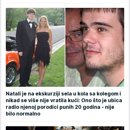
Natali je na ekskurziji sela u kola sa kolegom i
nikad se više nije vratila kući: Ono što je ubica
radio njenoj porodici punih 20 godina - nije
bilo normalno