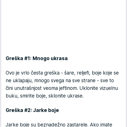
Greška #1: Mnogo ukrasa
Ovo je vrlo česta greška - šare, reljefi, boje koje se
ne uklapaju, mnogo svega na sve strane - sve to
čini unutrašnjost veoma jeftinom. Uklonite vizuelnu
buku, smirite boje, sklonite ukrase.
Greška #2: Jarke boje
Jarke boje su beznadežno zastarele. Ako imate