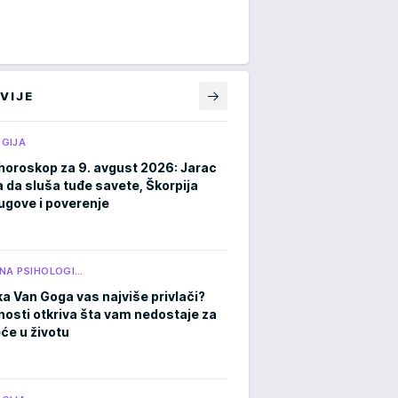
VIJE
GIJA
horoskop za 9. avgust 2026: Jarac
a da sluša tuđe savete, Škorpija
ugove i poverenje
NA PSIHOLOGI…
ka Van Goga vas najviše privlači?
čnosti otkriva šta vam nedostaje za
eće u životu