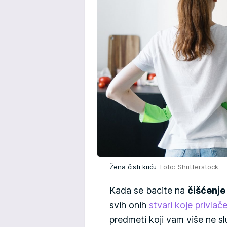
Žena čisti kuću
Foto: Shutterstock
Kada se bacite na
čišćenje
svih onih
stvari koje privlač
predmeti koji vam više ne s