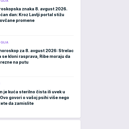
GIJA
roskopska znaka 8. avgust 2026.
an dan: Kroz Lavlji portal stižu
novčane promene
GIJA
horoskop za 8. avgust 2026: Strelac
a se kloni rasprava, Ribe moraju da
rezne na putu
M
m je kuća sterilno čista ili uvek u
Ovo govori o vašoj psihi više nego
ete da zamislite