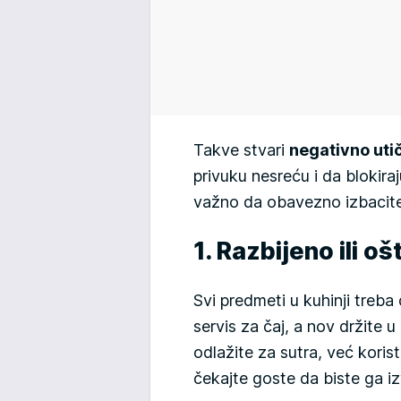
Takve stvari
negativno uti
privuku nesreću i da blokira
važno da obavezno izbacite 
1. Razbijeno ili 
Svi predmeti u kuhinji treba
servis za čaj, a nov držite 
odlažite za sutra, već korist
čekajte goste da biste ga izv