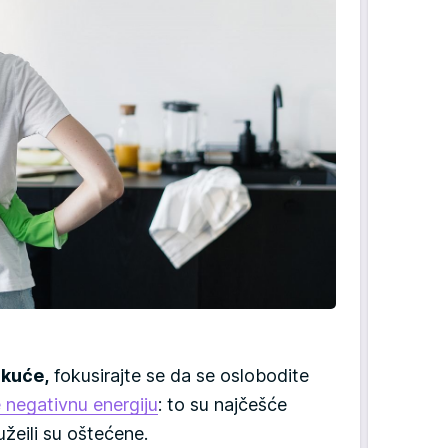
 kuće,
fokusirajte se da se oslobodite
e negativnu energiju
: to su najčešće
luže
ili su oštećene.