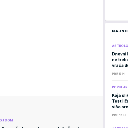
NAJNO
ASTROLO
Dnevni 
ne treb
vraća d
PRE 5 H
POPULAR
Koja sli
Test li
više sr
PRE 11 H
OJ DOM