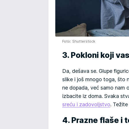
Foto: Shutterstock
3. Pokloni koji vas
Da, dešava se. Glupe figuric
slike i još mnogo toga, što 
ne dopada, već samo nam od
izbacite iz doma. Svaka stv
sreću i zadovoljstvo
. Težite
4. Prazne flaše i 