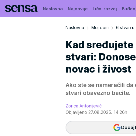
Naslovna
Najnovije
Lični razvoj
Buđen
Naslovna
Moj dom
6 stvari 
Kad sređujete 
stvari: Donose
novac i živost
Ako ste se nameračili da o
stvari obavezno bacite.
Zorica Antonijević
Objavljeno 27.08.2025. 14:26h
Dodajt