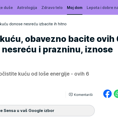
je duše
Astrologija
Zdravo telo
Moj dom
Lepota i dobre n
u kuću donose nesreću izbacite ih hitno
kuću, obavezno bacite ovih 
 nesreću i prazninu, iznose
čistite kuću od loše energije - ovih 6
Komentariši
e Sensa u vaš Google izbor