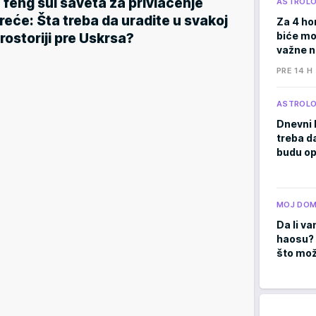
 feng šui saveta za privlačenje
ASTROLO
reće: Šta treba da uradite u svakoj
Za 4 ho
biće moć
rostoriji pre Uskrsa?
važne 
PRE 14 H
ASTROLO
Dnevni 
treba d
budu op
MOJ DO
Da li va
haosu? 
što mož