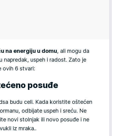
ču na energiju u domu
, ali mogu da
ju napredak, uspeh i radost. Zato je
ovih 6 stvari:
oštećeno posuđe
 dsa budu celi. Kada koristite oštećen
u ormanu, odbijate uspeh i sreću. Ne
ite novi stolnjak ili novo posuđe i ne
ukli iz mraka..