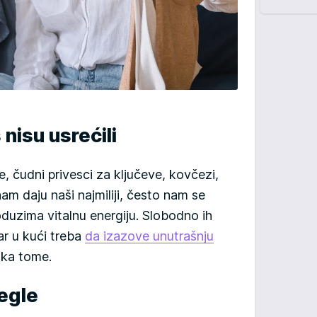
 nisu usrećili
e, čudni privesci za ključeve, kovčezi,
nam daju naši najmiliji, često nam se
uzima vitalnu energiju. Slobodno ih
ar u kući treba
da izazove unutrašnju
 ka tome.
tegle