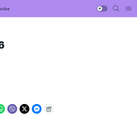
avike
6