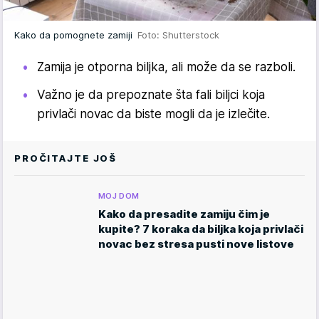
Kako da pomognete zamiji
Foto: Shutterstock
Zamija je otporna biljka, ali može da se razboli.
Važno je da prepoznate šta fali biljci koja
privlači novac da biste mogli da je izlečite.
PROČITAJTE JOŠ
MOJ DOM
Kako da presadite zamiju čim je
kupite? 7 koraka da biljka koja privlači
novac bez stresa pusti nove listove