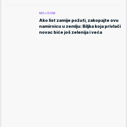
MOJ DOM
Ako list zamije požuti, zakopajte ovu
namirnicu u zemlju: Biljka koja privlači
novac biće još zelenija i veća