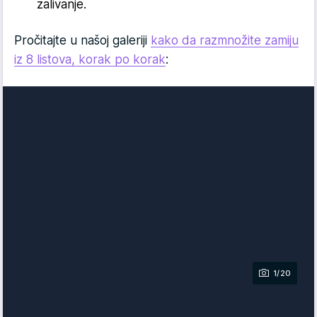
zalivanje.
Pročitajte u našoj galeriji
kako da razmnožite zamiju
iz 8 listova, korak po korak
:
1/20