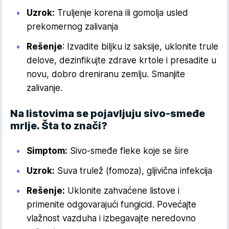
Uzrok:
Truljenje korena ili gomolja usled
prekomernog zalivanja
Rešenje
: Izvadite biljku iz saksije, uklonite trule
delove, dezinfikujte zdrave krtole i presadite u
novu, dobro dreniranu zemlju. Smanjite
zalivanje.
Na listovima se pojavljuju sivo-smeđe
mrlje. Šta to znači?
Simptom:
Sivo-smeđe fleke koje se šire
Uzrok:
Suva trulež (fomoza), gljivična infekcija
Rešenje:
Uklonite zahvaćene listove i
primenite odgovarajući fungicid. Povećajte
vlažnost vazduha i izbegavajte neredovno