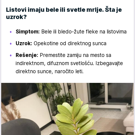
Listovi imaju bele ili svetle mrlje. Šta je
uzrok?
Simptom:
Bele ili bledo-žute fleke na listovima
Uzrok:
Opekotine od direktnog sunca
Rešenje:
Premestite zamiju na mesto sa
indirektnom, difuznom svetlošću. Izbegavajte
direktno sunce, naročito leti.