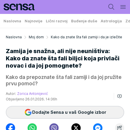
Naslovna
Najnovije
Lični razvoj
Buđenje duše
Astrologija
Zd
Naslovna
Moj dom
Kako da znate šta fali zamiji i da je izlečite
Zamija je snažna, ali nije neuništiva:
Kako da znate šta fali biljci koja privlači
novac i da joj pomognete?
Kako da prepoznate šta fali zamiji i da joj pružite
prvu pomoć?
Autor:
Zorica Antonijević
Objavljeno 26.01.2026. 14:36h
Dodajte Sensa u vaš Google izbor