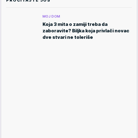
PROČITAJTE JOŠ
MOJ DOM
Koja 3 mita o zamiji treba da
zaboravite? Biljka koja privlači novac
dve stvari ne toleriše