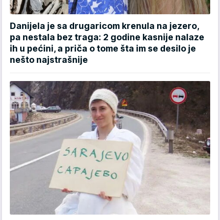
Danijela je sa drugaricom krenula na jezero,
pa nestala bez traga: 2 godine kasnije nalaze
ih u pećini, a priča o tome šta im se desilo je
nešto najstrašnije