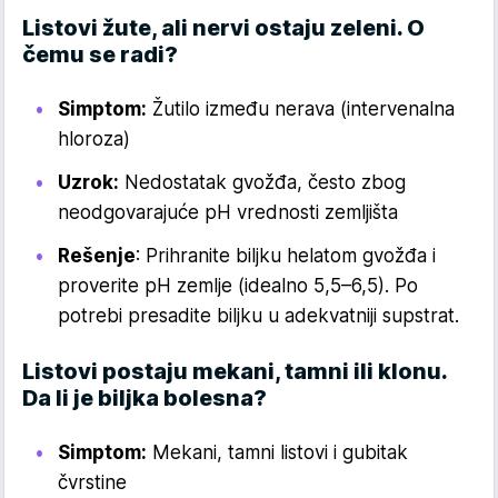
Listovi žute, ali nervi ostaju zeleni. O
čemu se radi?
Simptom:
Žutilo između nerava (intervenalna
hloroza)
Uzrok:
Nedostatak gvožđa, često zbog
neodgovarajuće pH vrednosti zemljišta
Rešenje
: Prihranite biljku helatom gvožđa i
proverite pH zemlje (idealno 5,5–6,5). Po
potrebi presadite biljku u adekvatniji supstrat.
Listovi postaju mekani, tamni ili klonu.
Da li je biljka bolesna?
Simptom:
Mekani, tamni listovi i gubitak
čvrstine