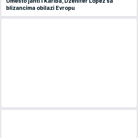
Umesto jahti i Kariba, Dženifer Lopez sa
blizancima obilazi Evropu