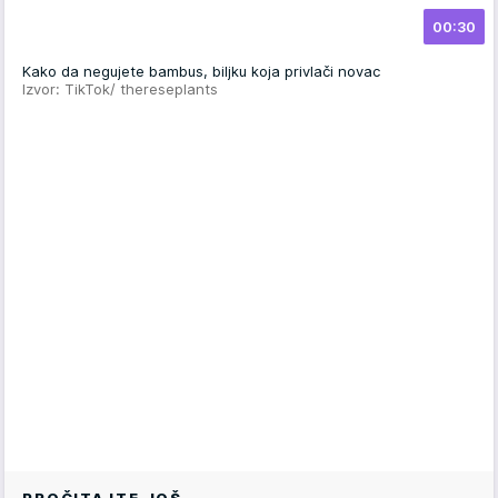
00:30
Kako da negujete bambus, biljku koja privlači novac
Izvor: TikTok/ thereseplants