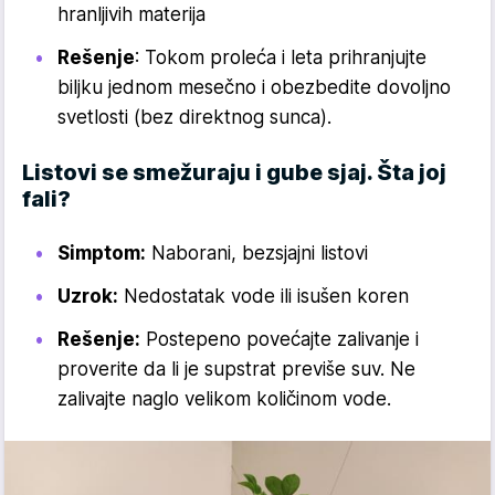
hranljivih materija
Rešenje
: Tokom proleća i leta prihranjujte
biljku jednom mesečno i obezbedite dovoljno
svetlosti (bez direktnog sunca).
Listovi se smežuraju i gube sjaj. Šta joj
fali?
Simptom:
Naborani, bezsjajni listovi
Uzrok:
Nedostatak vode ili isušen koren
Rešenje:
Postepeno povećajte zalivanje i
proverite da li je supstrat previše suv. Ne
zalivajte naglo velikom količinom vode.