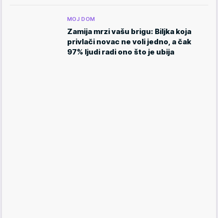
MOJ DOM
Zamija mrzi vašu brigu: Biljka koja
privlači novac ne voli jedno, a čak
97% ljudi radi ono što je ubija