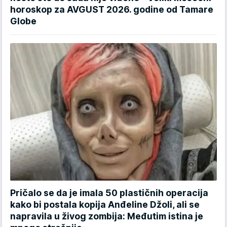
horoskop za AVGUST 2026. godine od Tamare
Globe
Pričalo se da je imala 50 plastičnih operacija
kako bi postala kopija Anđeline Džoli, ali se
napravila u živog zombija: Međutim istina je