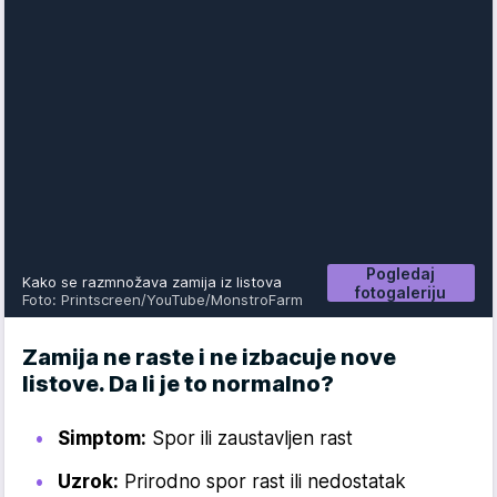
Pogledaj
Kako se razmnožava zamija iz listova
fotogaleriju
Foto: Printscreen/YouTube/MonstroFarm
Zamija ne raste i ne izbacuje nove
listove. Da li je to normalno?
Simptom:
Spor ili zaustavljen rast
Uzrok:
Prirodno spor rast ili nedostatak