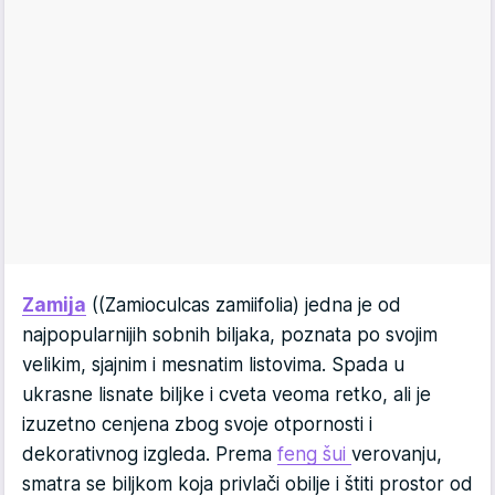
Zamija
((Zamioculcas zamiifolia) jedna je od
najpopularnijih sobnih biljaka, poznata po svojim
velikim, sjajnim i mesnatim listovima. Spada u
ukrasne lisnate biljke i cveta veoma retko, ali je
izuzetno cenjena zbog svoje otpornosti i
dekorativnog izgleda. Prema
feng šui
verovanju,
smatra se biljkom koja privlači obilje i štiti prostor od