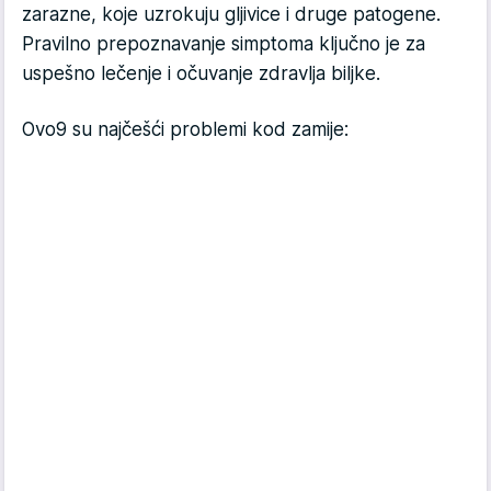
zarazne, koje uzrokuju gljivice i druge patogene.
Pravilno prepoznavanje simptoma ključno je za
uspešno lečenje i očuvanje zdravlja biljke.
Ovo9 su najčešći problemi kod zamije: