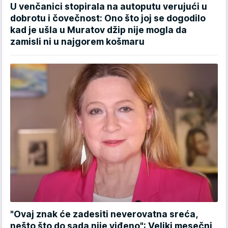
U venčanici stopirala na autoputu verujući u
dobrotu i čovečnost: Ono što joj se dogodilo
kad je ušla u Muratov džip nije mogla da
zamisli ni u najgorem košmaru
"Ovaj znak će zadesiti neverovatna sreća,
nešto što do sada nije viđeno": Veliki mesečni