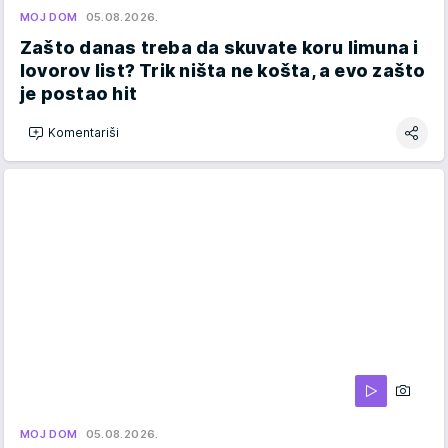
MOJ DOM
05.08.2026.
Zašto danas treba da skuvate koru limuna i
lovorov list? Trik ništa ne košta, a evo zašto
je postao hit
Komentariši
MOJ DOM
05.08.2026.