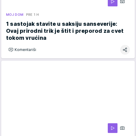
MOJ DOM
PRE 1 H
1 sastojak stavite u saksiju sanseverije:
Ovaj prirodni trik je štit i preporod za cvet
tokom vrućina
Komentariši