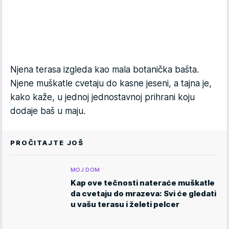
Njena terasa izgleda kao mala botanička bašta.
Njene muškatle cvetaju do kasne jeseni, a tajna je,
kako kaže, u jednoj jednostavnoj prihrani koju
dodaje baš u maju.
PROČITAJTE JOŠ
MOJ DOM
Kap ove tečnosti nateraće muškatle
da cvetaju do mrazeva: Svi će gledati
u vašu terasu i želeti pelcer