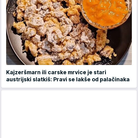
Kajzeršmarn ili carske mrvice je stari
austrijski slatkiš: Pravi se lakše od palačinaka