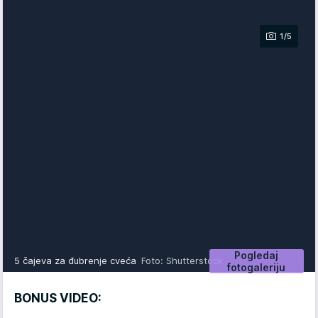
1/5
Pogledaj
5 čajeva za đubrenje cveća
Foto: Shutterstock
fotogaleriju
BONUS VIDEO: