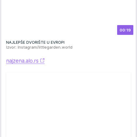
00:19
NAJLEPŠE DVORIŠTE U EVROPI
Izvor: Instagram/littlegarden.world
najzena.alo.rs