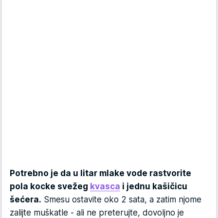
Potrebno je da u litar mlake vode rastvorite
pola kocke svežeg
kvasca
i jednu kašičicu
šećera.
Smesu ostavite oko 2 sata, a zatim njome
zalijte muškatle - ali ne preterujte, dovoljno je