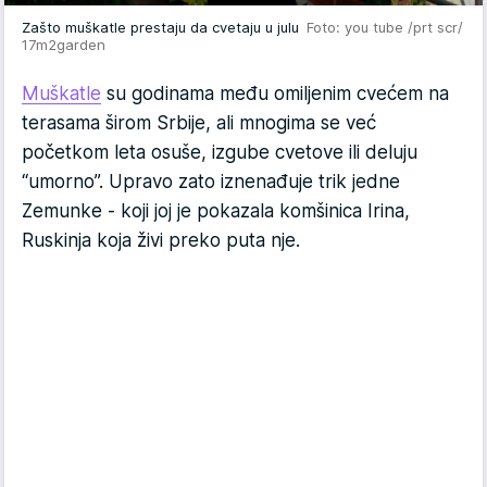
Zašto muškatle prestaju da cvetaju u julu
Foto: you tube /prt scr/
17m2garden
Muškatle
su godinama među omiljenim cvećem na
terasama širom Srbije, ali mnogima se već
početkom leta osuše, izgube cvetove ili deluju
“umorno”. Upravo zato iznenađuje trik jedne
Zemunke - koji joj je pokazala komšinica Irina,
Ruskinja koja živi preko puta nje.