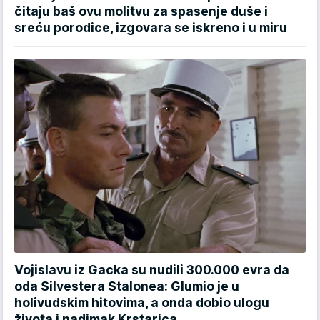
čitaju baš ovu molitvu za spasenje duše i
sreću porodice, izgovara se iskreno i u miru
Vojislavu iz Gacka su nudili 300.000 evra da
oda Silvestera Stalonea: Glumio je u
holivudskim hitovima, a onda dobio ulogu
života i nadimak Krstarica