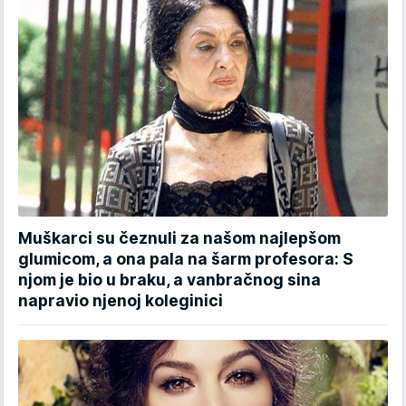
Muškarci su čeznuli za našom najlepšom
glumicom, a ona pala na šarm profesora: S
njom je bio u braku, a vanbračnog sina
napravio njenoj koleginici