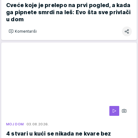
Cveće koje je prelepo na prvi pogled, a kada
ga pipnete smrdi na leš: Evo šta sve privlači
u dom
Komentariši
MOJ DOM
03.08.2026.
4 stvari u kući se nikada ne kvare bez