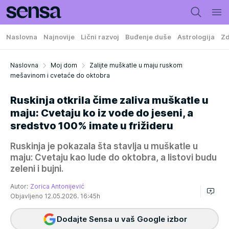
Naslovna
Najnovije
Lični razvoj
Buđenje duše
Astrologija
Zd
Naslovna
Moj dom
Zalijte muškatle u maju ruskom
mešavinom i cvetaće do oktobra
Ruskinja otkrila čime zaliva muškatle u
maju: Cvetaju ko iz vode do jeseni, a
sredstvo 100% imate u frižideru
Ruskinja je pokazala šta stavlja u muškatle u
maju: Cvetaju kao lude do oktobra, a listovi budu
zeleni i bujni.
Autor:
Zorica Antonijević
Objavljeno 12.05.2026. 16:45h
Dodajte Sensa u vaš Google izbor