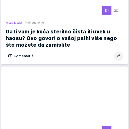
MOJ DOM
PRE 20 MIN
Da li vam je kuća sterilno čista ili uvek u
haosu? Ovo govori o vašoj psihi više nego
što možete da zamislite
Komentariši