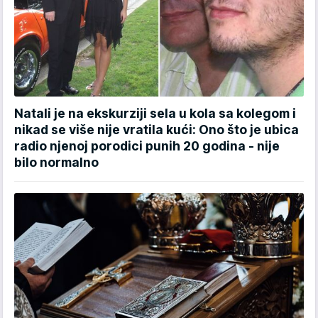
Natali je na ekskurziji sela u kola sa kolegom i
nikad se više nije vratila kući: Ono što je ubica
radio njenoj porodici punih 20 godina - nije
bilo normalno