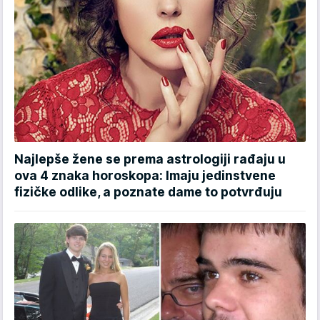
Najlepše žene se prema astrologiji rađaju u
ova 4 znaka horoskopa: Imaju jedinstvene
fizičke odlike, a poznate dame to potvrđuju