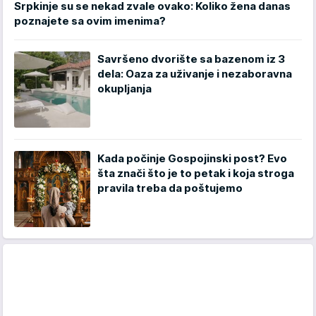
Srpkinje su se nekad zvale ovako: Koliko žena danas
poznajete sa ovim imenima?
Savršeno dvorište sa bazenom iz 3
dela: Oaza za uživanje i nezaboravna
okupljanja
Kada počinje Gospojinski post? Evo
šta znači što je to petak i koja stroga
pravila treba da poštujemo