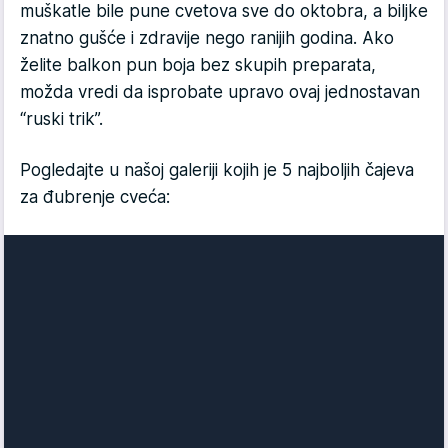
muškatle bile pune cvetova sve do oktobra, a biljke
znatno gušće i zdravije nego ranijih godina. Ako
želite balkon pun boja bez skupih preparata,
možda vredi da isprobate upravo ovaj jednostavan
“ruski trik”.
Pogledajte u našoj galeriji kojih je 5 najboljih čajeva
za đubrenje cveća: