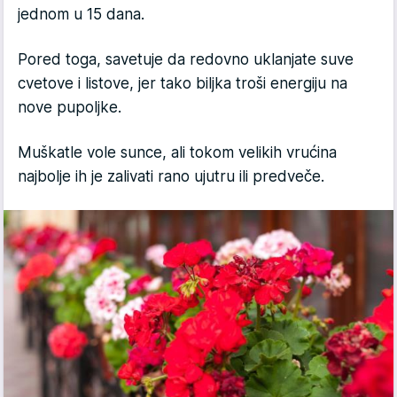
jednom u 15 dana.
Pored toga, savetuje da redovno uklanjate suve
cvetove i listove, jer tako biljka troši energiju na
nove pupoljke.
Muškatle vole sunce, ali tokom velikih vrućina
najbolje ih je zalivati rano ujutru ili predveče.