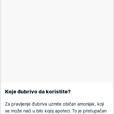
Koje đubrivo da koristite?
Za pravljenje đubriva uzmite običan amonijak, koji
se može naći u bilo kojoj apoteci. To je pristupačan