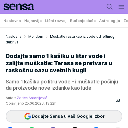
Naslovna
Najnovije
Lični razvoj
Buđenje duše
Astrologija
Zd
Naslovna
Moj dom
Muškatle rastu kao iz vode od jeftinog
đubriva
Dodajte samo 1 kašiku u litar vode i
zalijte muškatle: Terasa se pretvara u
raskošnu oazu cvetnih kugli
Samo 1 kašika po litru vode - i muškatle počinju
da proizvode nove izdanke kao lude.
Autor:
Zorica Antonijević
Objavljeno 25.06.2026. 13:22h
Dodajte Sensa u vaš Google izbor