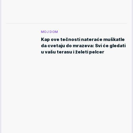
MOJ DOM
Kap ove tečnosti nateraće muškatle
da cvetaju do mrazeva: Svi će gledati
u vašu terasu i želeti pelcer