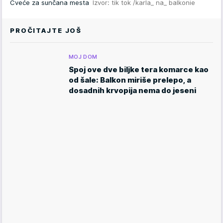
Cveće za sunčana mesta
Izvor: tik tok /karla_ na_ balkonie
PROČITAJTE JOŠ
MOJ DOM
Spoj ove dve biljke tera komarce kao
od šale: Balkon miriše prelepo, a
dosadnih krvopija nema do jeseni