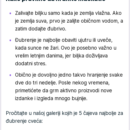
Zalivajte biljku samo kada je zemlja vlažna. Ako
je zemlja suva, prvo je zalijte običnom vodom, a
zatim dodajte đubrivo.
Đubrenje je najbolje obaviti ujutru ili uveče,
kada sunce ne žari. Ovo je posebno važno u
vrelim letnjim danima, jer biljka doživljava
dodatni stres.
Obično je dovoljno jedno takvo hranjenje svake
dve do tri nedelje. Posle nekog vremena,
primetićete da grm aktivno proizvodi nove
izdanke i izgleda mnogo bujnije.
Pročitajte u našoj galeriji kojih je 5 čajeva najbolje za
đubrenje cveća: