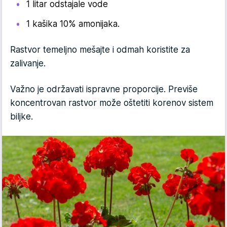
1 litar odstajale vode
1 kašika 10% amonijaka.
Rastvor temeljno mešajte i odmah koristite za
zalivanje.
Važno je održavati ispravne proporcije. Previše
koncentrovan rastvor može oštetiti korenov sistem
biljke.