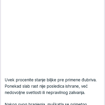
Uvek procenite stanje biljke pre primene đubriva.
Ponekad slab rast nije posledica ishrane, već
nedovoljne svetlosti ili nepravilnog zalivanja.
Nakon ovog hranjenja, muškatla se primetno