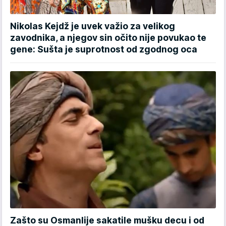
Nikolas Kejdž je uvek važio za velikog
zavodnika, a njegov sin očito nije povukao te
gene: Sušta je suprotnost od zgodnog oca
Zašto su Osmanlije sakatile mušku decu i od