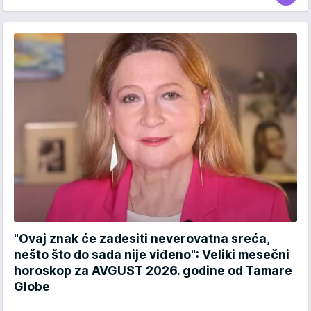
"Ovaj znak će zadesiti neverovatna sreća,
nešto što do sada nije viđeno": Veliki mesečni
horoskop za AVGUST 2026. godine od Tamare
Globe