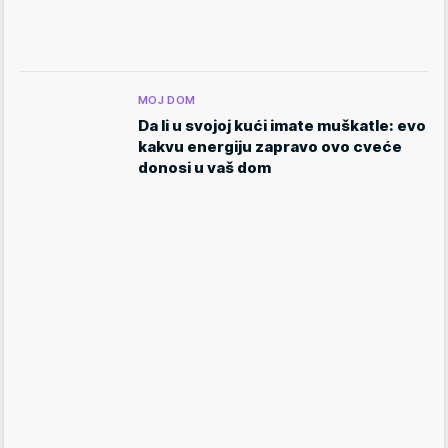
MOJ DOM
Da li u svojoj kući imate muškatle: evo
kakvu energiju zapravo ovo cveće
donosi u vaš dom