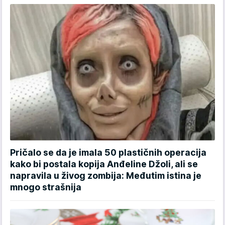
Pričalo se da je imala 50 plastičnih operacija
kako bi postala kopija Anđeline Džoli, ali se
napravila u živog zombija: Međutim istina je
mnogo strašnija