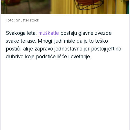
Foto: Shutterstock
Svakoga leta,
muškatle
postaju glavne zvezde
svake terase. Mnogi ljudi misle da je to teško
postići, ali je zapravo jednostavno jer postoji jeftino
đubrivo koje podstiče lišće i cvetanje.