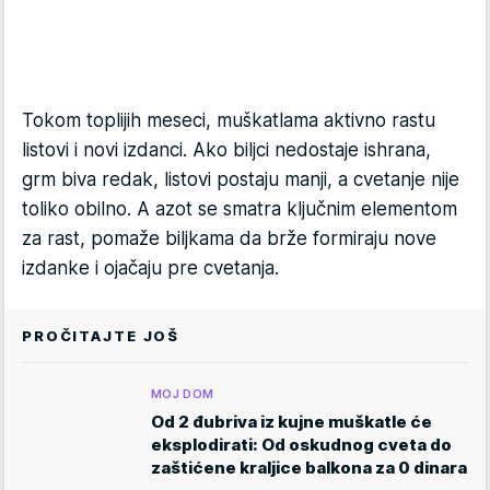
Tokom toplijih meseci, muškatlama aktivno rastu
listovi i novi izdanci. Ako biljci nedostaje ishrana,
grm biva redak, listovi postaju manji, a cvetanje nije
toliko obilno. A azot se smatra ključnim elementom
za rast, pomaže biljkama da brže formiraju nove
izdanke i ojačaju pre cvetanja.
PROČITAJTE JOŠ
MOJ DOM
Od 2 đubriva iz kujne muškatle će
eksplodirati: Od oskudnog cveta do
zaštićene kraljice balkona za 0 dinara