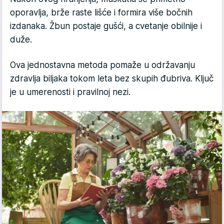
oporavlja, brže raste lišće i formira više bočnih
izdanaka. Žbun postaje gušći, a cvetanje obilnije i
duže.
Ova jednostavna metoda pomaže u održavanju
zdravlja biljaka tokom leta bez skupih đubriva. Ključ
je u umerenosti i pravilnoj nezi.