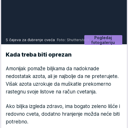
Pogledaj
5 čajeva za đubrenje cveća
Foto: Shutterstock
fotogaleriju
Kada treba biti oprezan
Amonijak pomaže biljkama da nadoknade
nedostatak azota, ali je najbolje da ne preterujete.
Višak azota uzrokuje da muškatle prekomerno
rastegnu svoje listove na račun cvetanja.
Ako biljka izgleda zdravo, ima bogato zeleno lišće i
redovno cveta, dodatno hranjenje možda neće biti
potrebno.