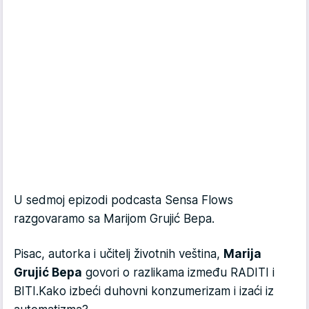
U sedmoj epizodi podcasta Sensa Flows
razgovaramo sa Marijom Grujić Bepa.
Pisac, autorka i učitelj životnih veština,
Marija
Grujić Bepa
govori o razlikama između RADITI i
BITI.Kako izbeći duhovni konzumerizam i izaći iz