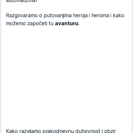
automatizma?
Razgovaramo o putovanjima heroja i heroina i kako
možemo započeti tu
avanturu
.
Kako razvijamo svakodnevnu duhovnost i obzir