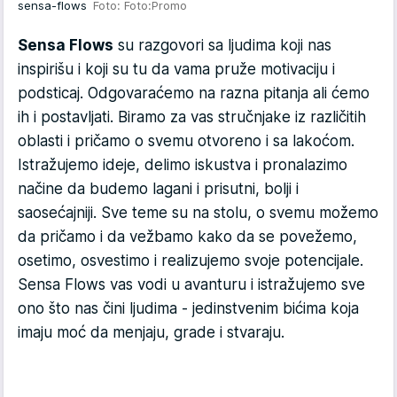
sensa-flows
Foto: Foto:Promo
Sensa Flows
su razgovori sa ljudima koji nas
inspirišu i koji su tu da vama pruže motivaciju i
podsticaj. Odgovaraćemo na razna pitanja ali ćemo
ih i postavljati. Biramo za vas stručnjake iz različitih
oblasti i pričamo o svemu otvoreno i sa lakoćom.
Istražujemo ideje, delimo iskustva i pronalazimo
načine da budemo lagani i prisutni, bolji i
saosećajniji. Sve teme su na stolu, o svemu možemo
da pričamo i da vežbamo kako da se povežemo,
osetimo, osvestimo i realizujemo svoje potencijale.
Sensa Flows vas vodi u avanturu i istražujemo sve
ono što nas čini ljudima - jedinstvenim bićima koja
imaju moć da menjaju, grade i stvaraju.