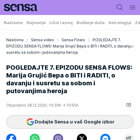
Naslovna
Najnovije
Lični razvoj
Buđenje duše
Astrologija
Zd
Naslovna
Sensa video
Sensa Flows
POGLEDAJTE 7.
EPIZODU SENSA FLOWS: Marija Grujić Bepa o BITI i RADITI, o davanju i
susretu sa sobom i putovanjima heroja
POGLEDAJTE 7. EPIZODU SENSA FLOWS:
Marija Grujić Bepa o BITI i RADITI, o
davanju i susretu sa sobom i
putovanjima heroja
Objavljeno 28.12.2020. 10:39h
→ 10:55h
Dodajte Sensa u vaš Google izbor