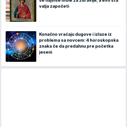
se najviše mole za zdravlje, a evo šta
valja započeti
Konačno vraćaju dugove i izlaze iz
problema sa novcem: 4 horoskopska
znaka če da predahnu pre početka
jeseni