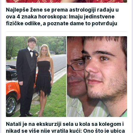
Najlepše žene se prema astrologiji rađaju u
ova 4 znaka horoskopa: Imaju jedinstvene
fizičke odlike, a poznate dame to potvrđuju
Natali je na ekskurziji sela u kola sa kolegom i
nikad se više nije vratila kući: Ono što je ubica