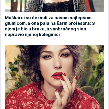
Muškarci su čeznuli za našom najlepšom
glumicom, a ona pala na šarm profesora: S
njom je bio u braku, a vanbračnog sina
napravio njenoj koleginici