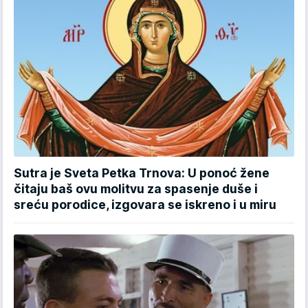
Sutra je Sveta Petka Trnova: U ponoć žene
čitaju baš ovu molitvu za spasenje duše i
sreću porodice, izgovara se iskreno i u miru