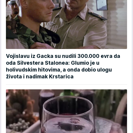
Vojislavu iz Gacka su nudili 300.000 evra da
oda Silvestera Stalonea: Glumio je u
holivudskim hitovima, a onda dobio ulogu
života i nadimak Krstarica