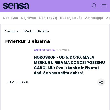
Naslovna
Najnovije
Lični razvoj
Buđenje duše
Astrologija
Zd
Naslovna
Merkur u Ribama
#
Merkur u Ribama
ASTROLOGIJA
3.5.2022.
HOROSKOP - OD 5. DO 10. MAJA
MERKUR U RIBAMA DONOSI POSEBNU
ČAROLIJU: Ovo izbacite iz života i
doći će vam nešto dobro!
Komentariši