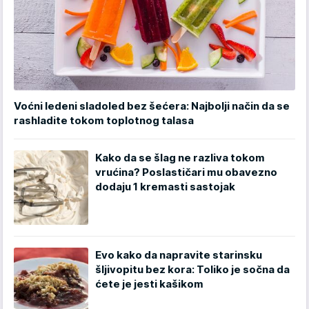
Voćni ledeni sladoled bez šećera: Najbolji način da se
rashladite tokom toplotnog talasa
Kako da se šlag ne razliva tokom
vrućina? Poslastičari mu obavezno
dodaju 1 kremasti sastojak
Evo kako da napravite starinsku
šljivopitu bez kora: Toliko je sočna da
ćete je jesti kašikom