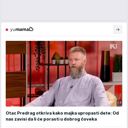
Otac Predrag otkriva kako majka upropasti dete: Od
nas zavisi da li će porasti u dobrog čoveka