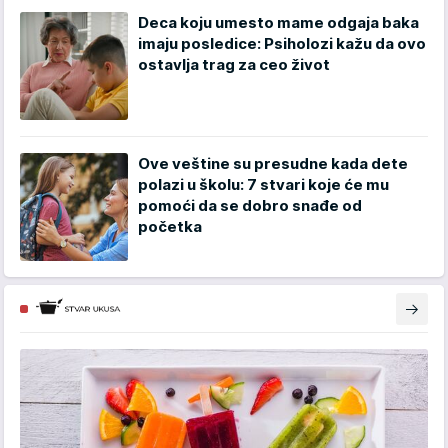
Deca koju umesto mame odgaja baka
imaju posledice: Psiholozi kažu da ovo
ostavlja trag za ceo život
Ove veštine su presudne kada dete
polazi u školu: 7 stvari koje će mu
pomoći da se dobro snađe od
početka