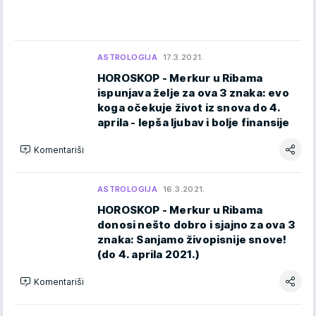
ASTROLOGIJA
17.3.2021.
HOROSKOP - Merkur u Ribama
ispunjava želje za ova 3 znaka: evo
koga očekuje život iz snova do 4.
aprila - lepša ljubav i bolje finansije
Komentariši
ASTROLOGIJA
16.3.2021.
HOROSKOP - Merkur u Ribama
donosi nešto dobro i sjajno za ova 3
znaka: Sanjamo živopisnije snove!
(do 4. aprila 2021.)
Komentariši