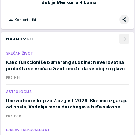
dok je Merkur u Ribama
Komentariši
NAJNOVIJE
SREĆAN ŽIVOT
Kako funkcioniše bumerang sudbine: Neverovatna
priča šta se vraća u život i može da se obije o glavu
PRE 9 H
ASTROLOGIJA
Dnevni horoskop za 7. avgust 2026: Blizanci izgaraju
od posla, Vodolija mora da izbegava tuđe sukobe
PRE 10 H
LJUBAV I SEKSUALNOST