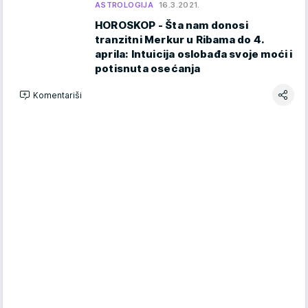
ASTROLOGIJA
16.3.2021.
HOROSKOP - Šta nam donosi
tranzitni Merkur u Ribama do 4.
aprila: Intuicija oslobađa svoje moći i
potisnuta osećanja
Komentariši