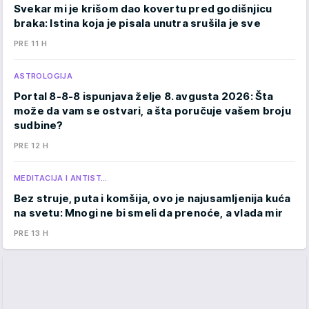
Svekar mi je krišom dao kovertu pred godišnjicu
braka: Istina koja je pisala unutra srušila je sve
PRE 11 H
ASTROLOGIJA
Portal 8-8-8 ispunjava želje 8. avgusta 2026: Šta
može da vam se ostvari, a šta poručuje vašem broju
sudbine?
PRE 12 H
MEDITACIJA I ANTIST…
Bez struje, puta i komšija, ovo je najusamljenija kuća
na svetu: Mnogi ne bi smeli da prenoće, a vlada mir
PRE 13 H