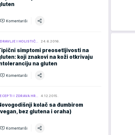
gluten
Komentariši
DRAVLJE I HOLISTIČ…
24.6.2016.
Tipični simptomi preosetljivosti na
gluten: koji znakovi na koži otkrivaju
intoleranciju na gluten
Komentariši
ECEPTI I ZDRAVA HR…
4.12.2015.
Novogodišnji kolač sa đumbirom
(vegan, bez glutena i oraha)
Komentariši