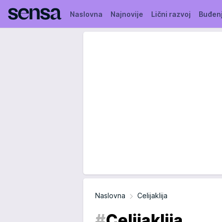
Naslovna
Najnovije
Lični razvoj
Buđen
Naslovna
Celijaklija
#
Celijaklija