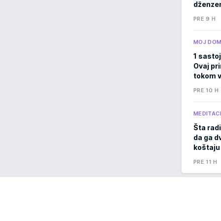
dženzer
PRE 9 H
MOJ DO
1 sastoj
Ovaj pri
tokom v
PRE 10 H
MEDITACI
Šta radi
da ga d
koštaju
PRE 11 H