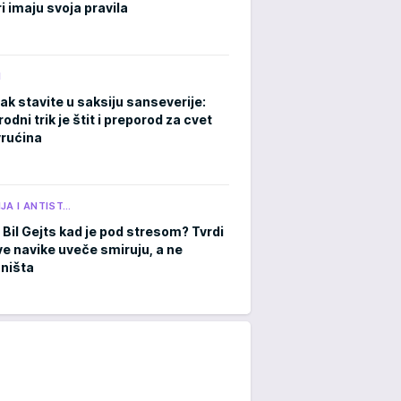
i imaju svoja pravila
M
ak stavite u saksiju sanseverije:
rodni trik je štit i preporod za cvet
rućina
JA I ANTIST…
 Bil Gejts kad je pod stresom? Tvrdi
ve navike uveče smiruju, a ne
 ništa