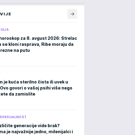
VIJE
GIJA
horoskop za 8. avgust 2026: Strelac
a se kloni rasprava, Ribe moraju da
rezne na putu
M
m je kuća sterilno čista ili uvek u
Ovo govori o vašoj psihi više nego
ete da zamislite
I SEKSUALNOST
zličite generacije vide brak?
 je najvažnije jedno, milenijalci i