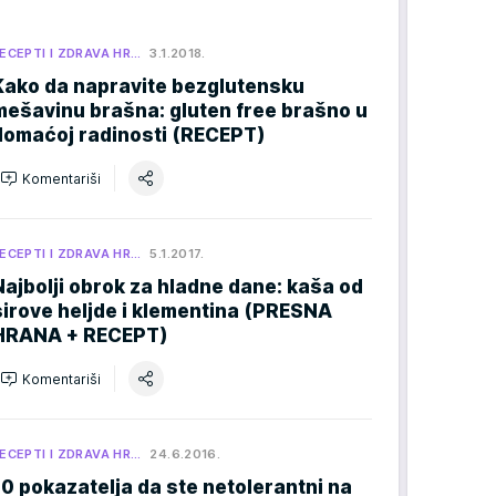
ECEPTI I ZDRAVA HR…
3.1.2018.
Kako da napravite bezglutensku
mešavinu brašna: gluten free brašno u
domaćoj radinosti (RECEPT)
Komentariši
ECEPTI I ZDRAVA HR…
5.1.2017.
Najbolji obrok za hladne dane: kaša od
sirove heljde i klementina (PRESNA
HRANA + RECEPT)
Komentariši
ECEPTI I ZDRAVA HR…
24.6.2016.
10 pokazatelja da ste netolerantni na