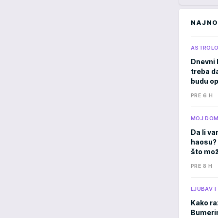
NAJNO
ASTROLO
Dnevni 
treba d
budu op
PRE 6 H
MOJ DO
Da li va
haosu? 
što mož
PRE 8 H
LJUBAV 
Kako ra
Bumerima