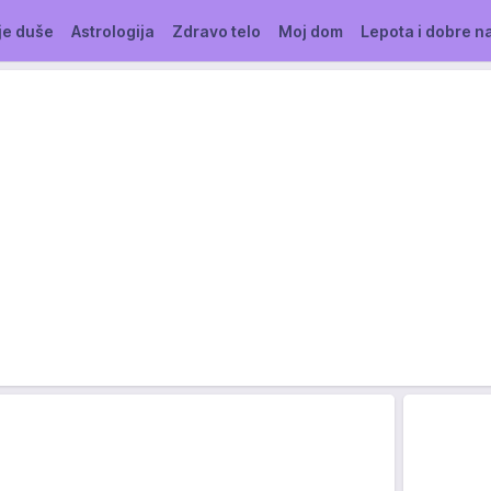
je duše
Astrologija
Zdravo telo
Moj dom
Lepota i dobre n