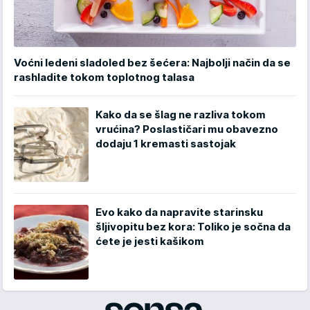
Voćni ledeni sladoled bez šećera: Najbolji način da se
rashladite tokom toplotnog talasa
Kako da se šlag ne razliva tokom
vrućina? Poslastičari mu obavezno
dodaju 1 kremasti sastojak
Evo kako da napravite starinsku
šljivopitu bez kora: Toliko je sočna da
ćete je jesti kašikom