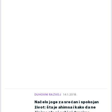
DUHOVNI RAZVOJ
14.1.2018.
Načelo joge za srećan i spokojan
život: šta je ahimsa i kako da ne