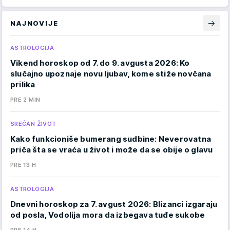
NAJNOVIJE
ASTROLOGIJA
Vikend horoskop od 7. do 9. avgusta 2026: Ko
slučajno upoznaje novu ljubav, kome stiže novčana
prilika
PRE 2 MIN
SREĆAN ŽIVOT
Kako funkcioniše bumerang sudbine: Neverovatna
priča šta se vraća u život i može da se obije o glavu
PRE 13 H
ASTROLOGIJA
Dnevni horoskop za 7. avgust 2026: Blizanci izgaraju
od posla, Vodolija mora da izbegava tuđe sukobe