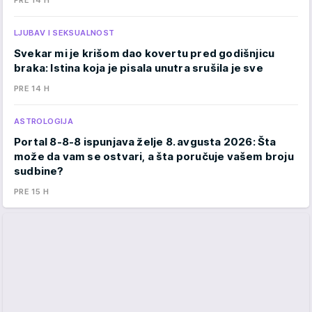
PRE 14 H
LJUBAV I SEKSUALNOST
Svekar mi je krišom dao kovertu pred godišnjicu
braka: Istina koja je pisala unutra srušila je sve
PRE 14 H
ASTROLOGIJA
Portal 8-8-8 ispunjava želje 8. avgusta 2026: Šta
može da vam se ostvari, a šta poručuje vašem broju
sudbine?
PRE 15 H