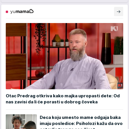
Otac Predrag otkriva kako majka upropasti dete: Od
nas zavisi da li će porasti u dobrog čoveka
Deca koju umesto mame odgaja baka
imaju posledice: Psiholozi kažu da ovo