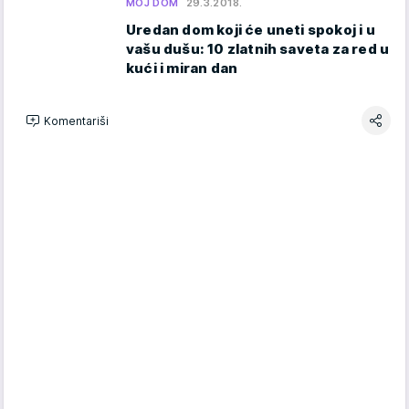
MOJ DOM
29.3.2018.
Uredan dom koji će uneti spokoj i u
vašu dušu: 10 zlatnih saveta za red u
kući i miran dan
Komentariši