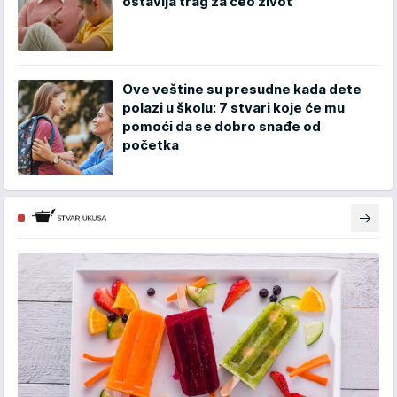
ostavlja trag za ceo život
Ove veštine su presudne kada dete
polazi u školu: 7 stvari koje će mu
pomoći da se dobro snađe od
početka