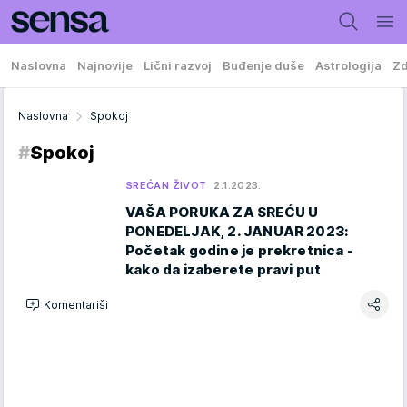
Naslovna
Najnovije
Lični razvoj
Buđenje duše
Astrologija
Zd
Naslovna
Spokoj
#
Spokoj
SREĆAN ŽIVOT
2.1.2023.
VAŠA PORUKA ZA SREĆU U
PONEDELJAK, 2. JANUAR 2023:
Početak godine je prekretnica -
kako da izaberete pravi put
Komentariši