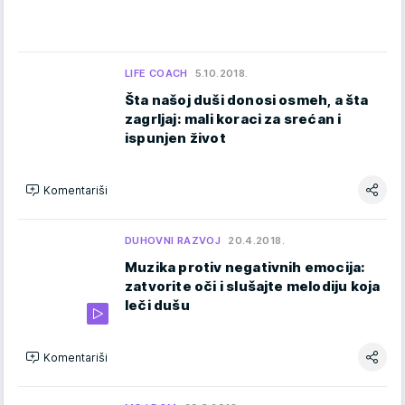
LIFE COACH
5.10.2018.
Šta našoj duši donosi osmeh, a šta
zagrljaj: mali koraci za srećan i
ispunjen život
Komentariši
DUHOVNI RAZVOJ
20.4.2018.
Muzika protiv negativnih emocija:
zatvorite oči i slušajte melodiju koja
leči dušu
Komentariši