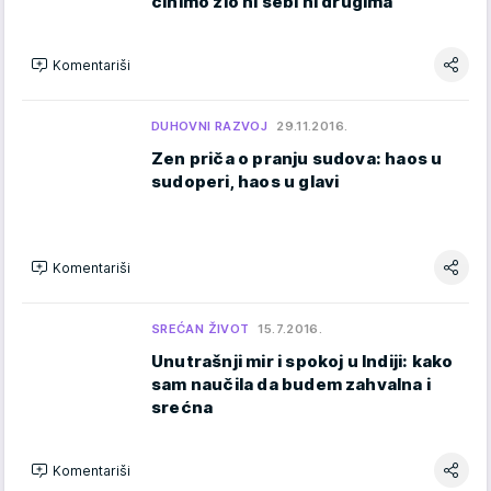
činimo zlo ni sebi ni drugima
Komentariši
DUHOVNI RAZVOJ
29.11.2016.
Zen priča o pranju sudova: haos u
sudoperi, haos u glavi
Komentariši
SREĆAN ŽIVOT
15.7.2016.
Unutrašnji mir i spokoj u Indiji: kako
sam naučila da budem zahvalna i
srećna
Komentariši