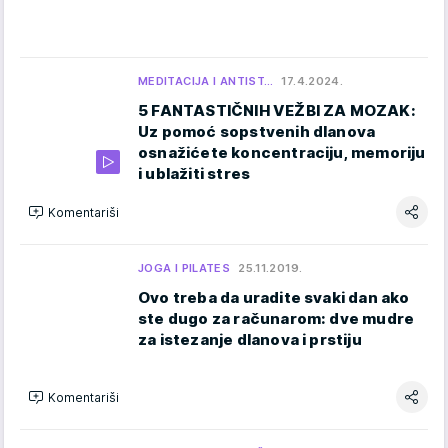
MEDITACIJA I ANTIST…
17.4.2024.
5 FANTASTIČNIH VEŽBI ZA MOZAK:
Uz pomoć sopstvenih dlanova
osnažićete koncentraciju, memoriju
i ublažiti stres
Komentariši
JOGA I PILATES
25.11.2019.
Ovo treba da uradite svaki dan ako
ste dugo za računarom: dve mudre
za istezanje dlanova i prstiju
Komentariši