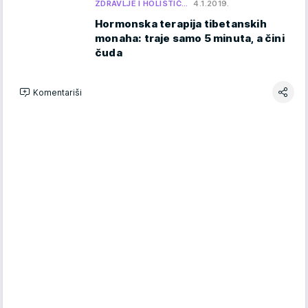
ZDRAVLJE I HOLISTIČ…
4.1.2019.
Hormonska terapija tibetanskih
monaha: traje samo 5 minuta, a čini
čuda
Komentariši