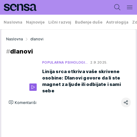
Naslovna
Najnovije
Lični razvoj
Buđenje duše
Astrologija
Zd
Naslovna
dlanovi
#
dlanovi
POPULARNA PSIHOLOGI…
2.9.2025.
Linija srca otkriva vaše skrivene
osobine: Dlanovi govore da li ste
magnet za ljude ili odbijate i sami
sebe
Komentariši