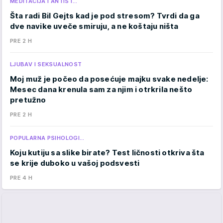
MEDITACIJA I ANTIST…
Šta radi Bil Gejts kad je pod stresom? Tvrdi da ga
dve navike uveče smiruju, a ne koštaju ništa
PRE 2 H
LJUBAV I SEKSUALNOST
Moj muž je počeo da posećuje majku svake nedelje:
Mesec dana krenula sam za njim i otrkrila nešto
pretužno
PRE 2 H
POPULARNA PSIHOLOGI…
Koju kutiju sa slike birate? Test ličnosti otkriva šta
se krije duboko u vašoj podsvesti
PRE 4 H