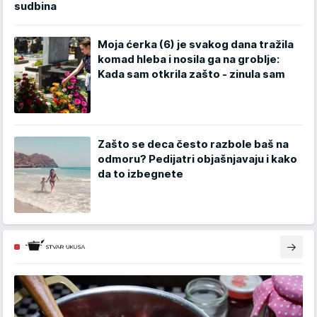
sudbina
Moja ćerka (6) je svakog dana tražila
komad hleba i nosila ga na groblje:
Kada sam otkrila zašto - zinula sam
Zašto se deca često razbole baš na
odmoru? Pedijatri objašnjavaju i kako
da to izbegnete