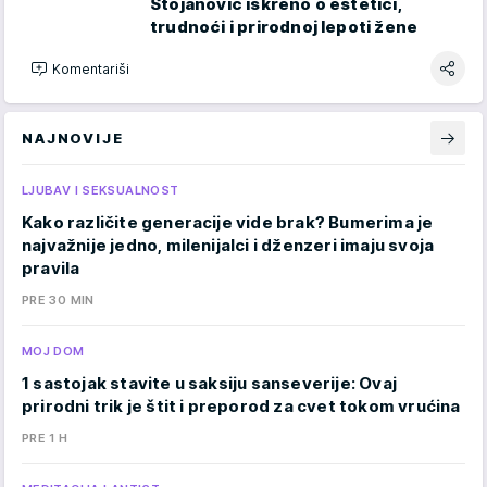
Stojanović iskreno o estetici,
trudnoći i prirodnoj lepoti žene
Komentariši
NAJNOVIJE
LJUBAV I SEKSUALNOST
Kako različite generacije vide brak? Bumerima je
najvažnije jedno, milenijalci i dženzeri imaju svoja
pravila
PRE 30 MIN
MOJ DOM
1 sastojak stavite u saksiju sanseverije: Ovaj
prirodni trik je štit i preporod za cvet tokom vrućina
PRE 1 H