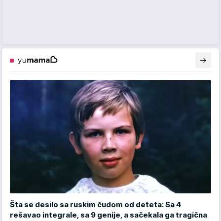
Šta se desilo sa ruskim čudom od deteta: Sa 4
rešavao integrale, sa 9 genije, a sačekala ga tragična