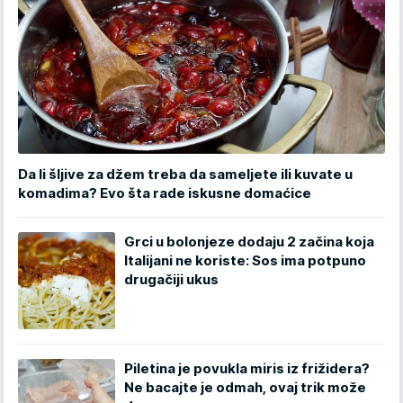
Da li šljive za džem treba da sameljete ili kuvate u
komadima? Evo šta rade iskusne domaćice
Grci u bolonjeze dodaju 2 začina koja
Italijani ne koriste: Sos ima potpuno
drugačiji ukus
Piletina je povukla miris iz frižidera?
Ne bacajte je odmah, ovaj trik može