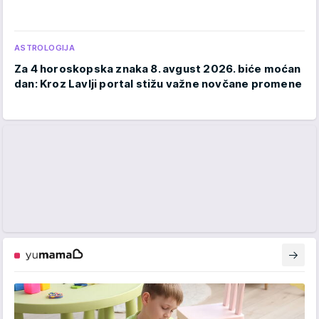
ASTROLOGIJA
Za 4 horoskopska znaka 8. avgust 2026. biće moćan
dan: Kroz Lavlji portal stižu važne novčane promene