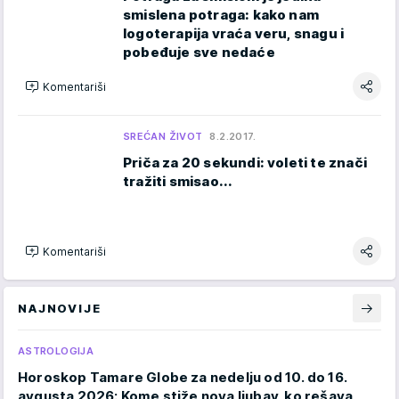
smislena potraga: kako nam
logoterapija vraća veru, snagu i
pobeđuje sve nedaće
Komentariši
SREĆAN ŽIVOT
8.2.2017.
Priča za 20 sekundi: voleti te znači
tražiti smisao...
Komentariši
NAJNOVIJE
ASTROLOGIJA
Horoskop Tamare Globe za nedelju od 10. do 16.
avgusta 2026: Kome stiže nova ljubav, ko rešava