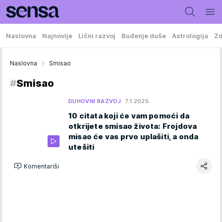
Naslovna
Najnovije
Lični razvoj
Buđenje duše
Astrologija
Zd
Naslovna
Smisao
#
Smisao
DUHOVNI RAZVOJ
7.1.2025.
10 citata koji će vam pomoći da
otkrijete smisao života: Frojdova
misao će vas prvo uplašiti, a onda
utešiti
Komentariši