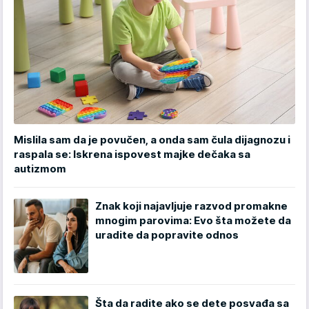
Mislila sam da je povučen, a onda sam čula dijagnozu i
raspala se: Iskrena ispovest majke dečaka sa
autizmom
Znak koji najavljuje razvod promakne
mnogim parovima: Evo šta možete da
uradite da popravite odnos
Šta da radite ako se dete posvađa sa