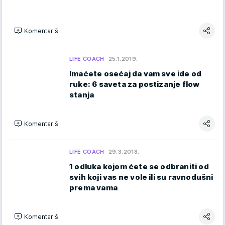
Komentariši
LIFE COACH
25.1.2019.
Imaćete osećaj da vam sve ide od
ruke: 6 saveta za postizanje flow
stanja
Komentariši
LIFE COACH
29.3.2018.
1 odluka kojom ćete se odbraniti od
svih koji vas ne vole ili su ravnodušni
prema vama
Komentariši