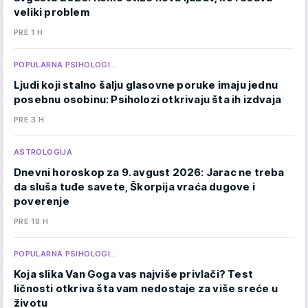
veliki problem
PRE 1 H
POPULARNA PSIHOLOGI…
Ljudi koji stalno šalju glasovne poruke imaju jednu
posebnu osobinu: Psiholozi otkrivaju šta ih izdvaja
PRE 3 H
ASTROLOGIJA
Dnevni horoskop za 9. avgust 2026: Jarac ne treba
da sluša tuđe savete, Škorpija vraća dugove i
poverenje
PRE 18 H
POPULARNA PSIHOLOGI…
Koja slika Van Goga vas najviše privlači? Test
ličnosti otkriva šta vam nedostaje za više sreće u
životu