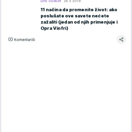
LIFE COACH
28.3.2019.
11 načina da promenite život: ako
poslušate ove savete nećete
zažaliti (jedan od njih primenjuje i
Opra Vinfri)
Komentariši