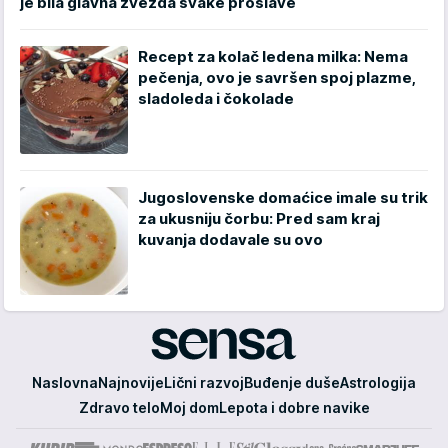
je bila glavna zvezda svake proslave
Recept za kolač ledena milka: Nema
pečenja, ovo je savršen spoj plazme,
sladoleda i čokolade
Jugoslovenske domaćice imale su trik
za ukusniju čorbu: Pred sam kraj
kuvanja dodavale su ovo
Sensa
Naslovna
Najnovije
Lični razvoj
Buđenje duše
Astrologija
Zdravo telo
Moj dom
Lepota i dobre navike