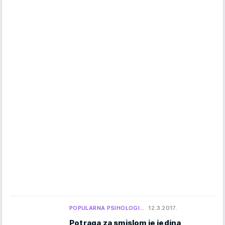
POPULARNA PSIHOLOGI…
12.3.2017.
Potraga za smislom je jedina