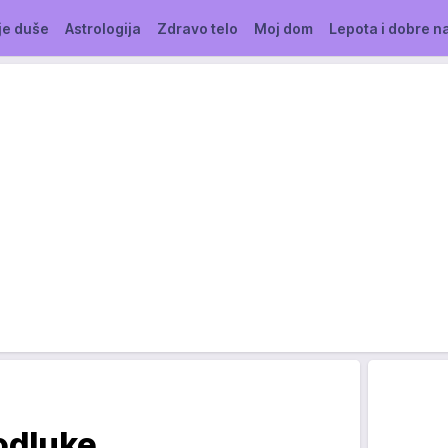
je duše
Astrologija
Zdravo telo
Moj dom
Lepota i dobre n
odluke