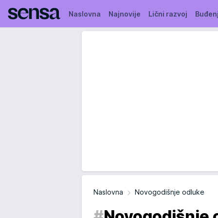
Naslovna
Najnovije
Lični razvoj
Buđen
Naslovna
Novogodišnje odluke
#
Novogodišnje 