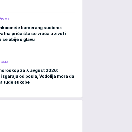
ŽIVOT
nkcioniše bumerang sudbine:
atna priča šta se vraća u život i
 se obije o glavu
GIJA
horoskop za 7. avgust 2026:
 izgaraju od posla, Vodolija mora da
a tuđe sukobe