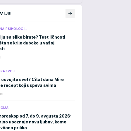
VIJE
NA PSIHOLOGI…
iju sa slike birate? Test ličnosti
šta se krije duboko u vašoj
ti
N
 RAZVOJ
 osvojite svet? Citat dana Mire
je recept koji uspeva svima
IN
GIJA
horoskop od 7. do 9. avgusta 2026:
ajno upoznaje novu ljubav, kome
ovčana prilika