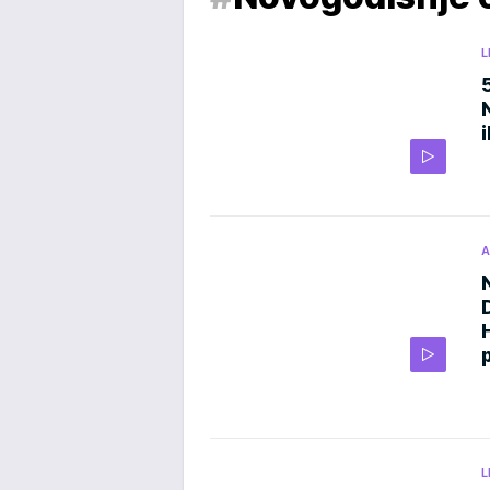
L
A
L