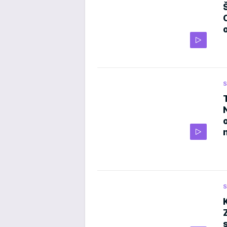
S
o
S