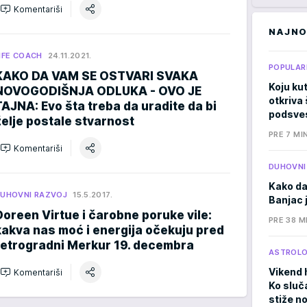
Komentariši
NAJNO
IFE COACH
24.11.2021.
POPULAR
KAKO DA VAM SE OSTVARI SVAKA
Koju kut
NOVOGODIŠNJA ODLUKA - OVO JE
otkriva 
TAJNA: Evo šta treba da uradite da bi
podsves
želje postale stvarnost
PRE 7 MI
Komentariši
DUHOVNI
Kako da
UHOVNI RAZVOJ
15.5.2017.
Banjac 
Doreen Virtue i čarobne poruke vile:
PRE 38 M
kakva nas moć i energija očekuju pred
retrogradni Merkur 19. decembra
ASTROLO
Vikend 
Komentariši
Ko sluč
stiže n