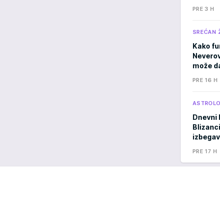
PRE 3 H
SREĆAN 
Kako fu
Neverov
može da
PRE 16 H
ASTROLO
Dnevni 
Blizanci
izbegav
PRE 17 H