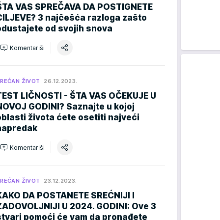
ŠTA VAS SPREČAVA DA POSTIGNETE
CILJEVE? 3 najčešća razloga zašto
odustajete od svojih snova
Komentariši
REĆAN ŽIVOT
26.12.2023.
TEST LIČNOSTI - ŠTA VAS OČEKUJE U
NOVOJ GODINI? Saznajte u kojoj
blasti života ćete osetiti najveći
napredak
Komentariši
REĆAN ŽIVOT
23.12.2023.
KAKO DA POSTANETE SREĆNIJI I
ZADOVOLJNIJI U 2024. GODINI: Ove 3
stvari pomoći će vam da pronađete