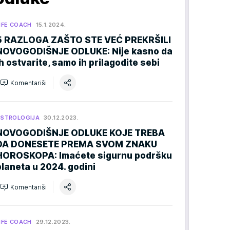
IFE COACH
15.1.2024.
5 RAZLOGA ZAŠTO STE VEĆ PREKRŠILI
NOVOGODIŠNJE ODLUKE: Nije kasno da
ih ostvarite, samo ih prilagodite sebi
Komentariši
STROLOGIJA
30.12.2023.
NOVOGODIŠNJE ODLUKE KOJE TREBA
DA DONESETE PREMA SVOM ZNAKU
HOROSKOPA: Imaćete sigurnu podršku
planeta u 2024. godini
Komentariši
IFE COACH
29.12.2023.