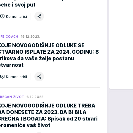
sebe i svoj put
Komentariši
IFE COACH
19.12.2023.
KOJE NOVOGODIŠNJE ODLUKE SE
STVARNO ISPLATE ZA 2024. GODINU: 8
trikova da vaše želje postanu
stvarnost
Komentariši
REĆAN ŽIVOT
6.12.2022.
KOJE NOVOGODIŠNJE ODLUKE TREBA
DA DONESETE ZA 2023. DA BI BILA
SREĆNA I BOGATA: Spisak od 20 stvari
promeniće vaš život