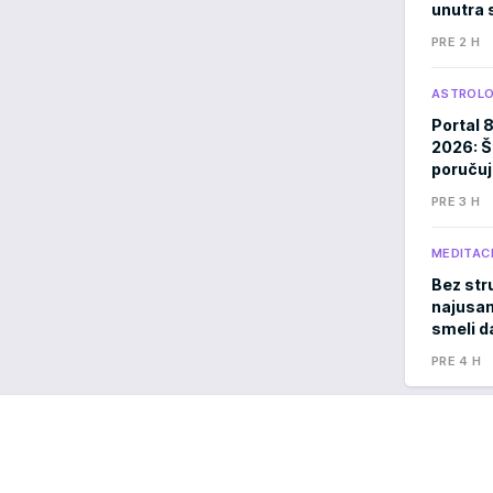
unutra s
PRE 2 H
ASTROLO
Portal 
2026: Š
poručuj
PRE 3 H
MEDITACI
Bez stru
najusam
smeli d
PRE 4 H