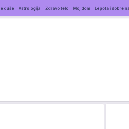
je duše
Astrologija
Zdravo telo
Moj dom
Lepota i dobre n