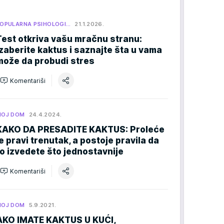
OPULARNA PSIHOLOGI…
21.1.2026.
Test otkriva vašu mračnu stranu:
Izaberite kaktus i saznajte šta u vama
može da probudi stres
Komentariši
MOJ DOM
24.4.2024.
KAKO DA PRESADITE KAKTUS: Proleće
je pravi trenutak, a postoje pravila da
to izvedete što jednostavnije
Komentariši
MOJ DOM
5.9.2021.
AKO IMATE KAKTUS U KUĆI,