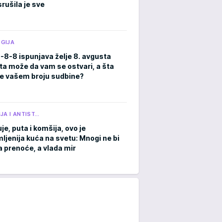
rušila je sve
GIJA
8-8-8 ispunjava želje 8. avgusta
ta može da vam se ostvari, a šta
e vašem broju sudbine?
JA I ANTIST…
je, puta i komšija, ovo je
ljenija kuća na svetu: Mnogi ne bi
a prenoće, a vlada mir