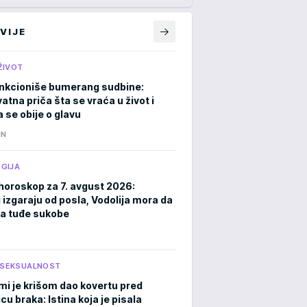
VIJE
ŽIVOT
nkcioniše bumerang sudbine:
atna priča šta se vraća u život i
 se obije o glavu
IN
GIJA
horoskop za 7. avgust 2026:
 izgaraju od posla, Vodolija mora da
a tuđe sukobe
I SEKSUALNOST
mi je krišom dao kovertu pred
cu braka: Istina koja je pisala