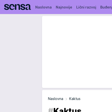
Naslovna
Najnovije
Lični razvoj
Buđen
Naslovna
Kaktus
#
Kaktus