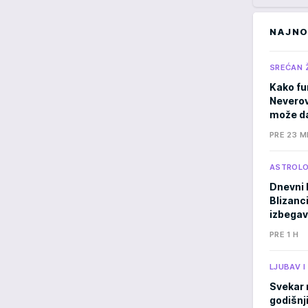
NAJNO
SREĆAN 
Kako fu
Neverov
može da
PRE 23 M
ASTROLO
Dnevni 
Blizanci
izbegav
PRE 1 H
LJUBAV 
Svekar 
godišnji