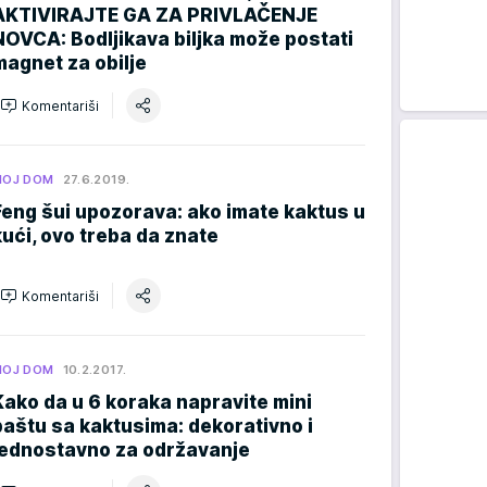
AKTIVIRAJTE GA ZA PRIVLAČENJE
NOVCA: Bodljikava biljka može postati
magnet za obilje
Komentariši
MOJ DOM
27.6.2019.
Feng šui upozorava: ako imate kaktus u
kući, ovo treba da znate
Komentariši
MOJ DOM
10.2.2017.
Kako da u 6 koraka napravite mini
baštu sa kaktusima: dekorativno i
jednostavno za održavanje