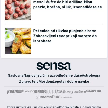
meso i ćufte će biti odlične: Nisu
prezle, brašno, ni luk, iznenadićete se
Prženice od tikvica punjene sirom:
Zaboravljeni recept koji morate da
isprobate
Sensa
Naslovna
Najnovije
Lični razvoj
Buđenje duše
Astrologija
Zdravo telo
Moj dom
Lepota i dobre navike
Impresum
Pravila i uslovi korišćenja
Kontakt
Politika o kolačićima