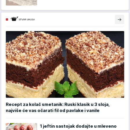
Recept za kolač smetanik: Ruski klasik u 3 sloja,
najviše će vas očarati fil od pavlake i vanile
1 jeftin sastojak dodajte u mleveno