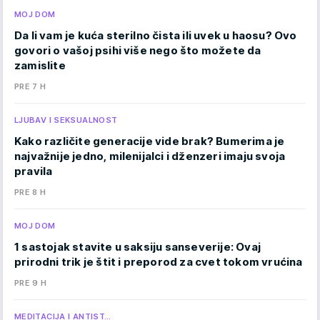
MOJ DOM
Da li vam je kuća sterilno čista ili uvek u haosu? Ovo
govori o vašoj psihi više nego što možete da
zamislite
PRE 7 H
LJUBAV I SEKSUALNOST
Kako različite generacije vide brak? Bumerima je
najvažnije jedno, milenijalci i dženzeri imaju svoja
pravila
PRE 8 H
MOJ DOM
1 sastojak stavite u saksiju sanseverije: Ovaj
prirodni trik je štit i preporod za cvet tokom vrućina
PRE 9 H
MEDITACIJA I ANTIST…