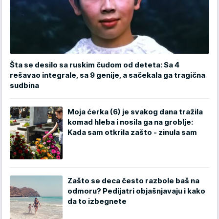
Šta se desilo sa ruskim čudom od deteta: Sa 4
rešavao integrale, sa 9 genije, a sačekala ga tragična
sudbina
Moja ćerka (6) je svakog dana tražila
komad hleba i nosila ga na groblje:
Kada sam otkrila zašto - zinula sam
Zašto se deca često razbole baš na
odmoru? Pedijatri objašnjavaju i kako
da to izbegnete