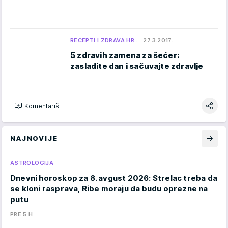
RECEPTI I ZDRAVA HR…
27.3.2017.
5 zdravih zamena za šećer:
zasladite dan i sačuvajte zdravlje
Komentariši
NAJNOVIJE
ASTROLOGIJA
Dnevni horoskop za 8. avgust 2026: Strelac treba da
se kloni rasprava, Ribe moraju da budu oprezne na
putu
PRE 5 H