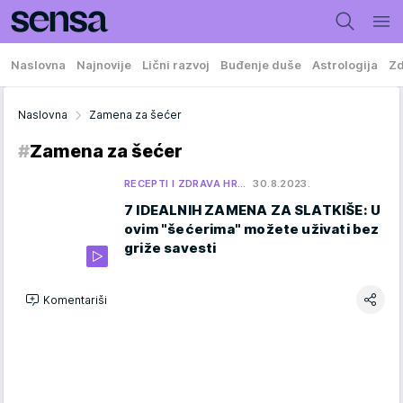
Naslovna
Najnovije
Lični razvoj
Buđenje duše
Astrologija
Zd
Naslovna
Zamena za šećer
#
Zamena za šećer
RECEPTI I ZDRAVA HR…
30.8.2023.
7 IDEALNIH ZAMENA ZA SLATKIŠE: U
ovim "šećerima" možete uživati bez
griže savesti
Komentariši