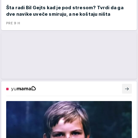
Šta radi Bil Gejts kad je pod stresom? Tvrdi da ga
dve navike uveče smiruju, a ne koštaju ništa
PRE 9 H