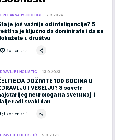
OPULARNA PSIHOLOGI…
7.9.2024.
Šta je još važnije od inteligencije? 5
veština je ključno da dominirate i da se
dokažete u društvu
Komentariši
DRAVLJE I HOLISTIČ…
13.9.2023.
ŽELITE DA DOŽIVITE 100 GODINA U
ZDRAVLJU I VESELJU? 3 saveta
najstarijeg neurologa na svetu koji i
dalje radi svaki dan
Komentariši
DRAVLJE I HOLISTIČ…
5.9.2023.