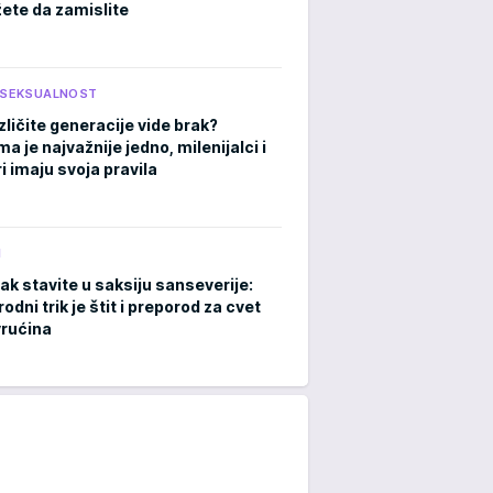
ete da zamislite
I SEKSUALNOST
zličite generacije vide brak?
 je najvažnije jedno, milenijalci i
i imaju svoja pravila
M
ak stavite u saksiju sanseverije:
rodni trik je štit i preporod za cvet
rućina