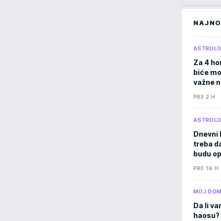
NAJNO
ASTROLO
Za 4 ho
biće moć
važne 
PRE 2 H
ASTROLO
Dnevni 
treba d
budu op
PRE 16 H
MOJ DO
Da li va
haosu? 