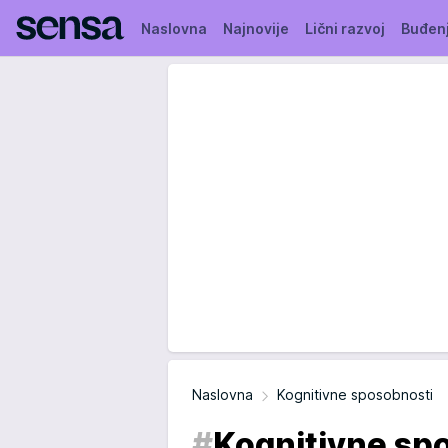
Naslovna
Najnovije
Lični razvoj
Buđen
Naslovna
Kognitivne sposobnosti
#
Kognitivne sp