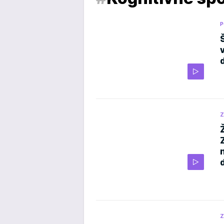
P
Z
Z