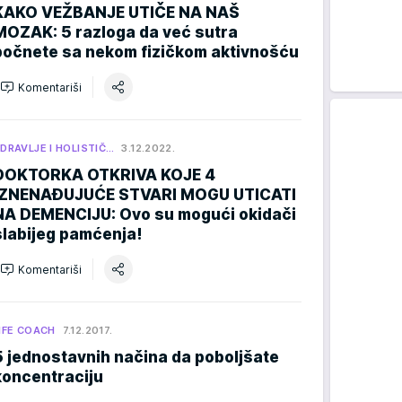
KAKO VEŽBANJE UTIČE NA NAŠ
MOZAK: 5 razloga da već sutra
počnete sa nekom fizičkom aktivnošću
Komentariši
DRAVLJE I HOLISTIČ…
3.12.2022.
DOKTORKA OTKRIVA KOJE 4
IZNENAĐUJUĆE STVARI MOGU UTICATI
NA DEMENCIJU: Ovo su mogući okidači
slabijeg pamćenja!
Komentariši
IFE COACH
7.12.2017.
5 jednostavnih načina da poboljšate
koncentraciju