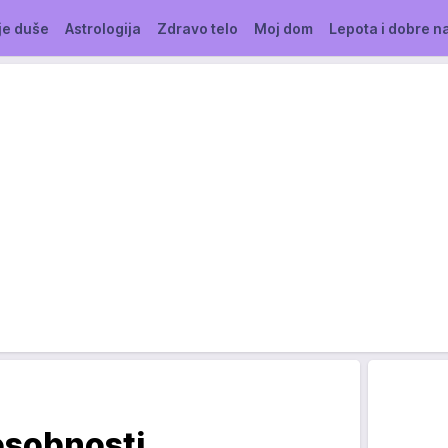
je duše
Astrologija
Zdravo telo
Moj dom
Lepota i dobre n
osobnosti