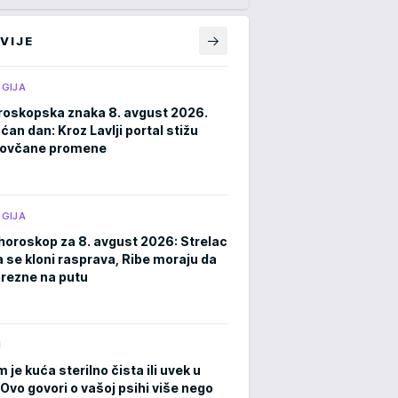
VIJE
GIJA
roskopska znaka 8. avgust 2026.
an dan: Kroz Lavlji portal stižu
novčane promene
GIJA
horoskop za 8. avgust 2026: Strelac
a se kloni rasprava, Ribe moraju da
rezne na putu
M
m je kuća sterilno čista ili uvek u
Ovo govori o vašoj psihi više nego