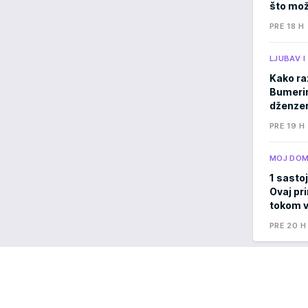
što mož
PRE 18 H
LJUBAV 
Kako ra
Bumerima
dženzer
PRE 19 H
MOJ DO
1 sastoj
Ovaj pri
tokom v
PRE 20 H