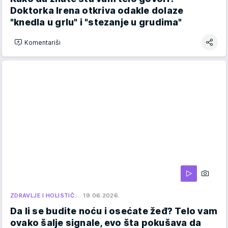
Doktorka Irena otkriva odakle dolaze
"knedla u grlu" i "stezanje u grudima"
Komentariši
ZDRAVLJE I HOLISTIČ…
19.06.2026.
Da li se budite noću i osećate žeđ? Telo vam
ovako šalje signale, evo šta pokušava da