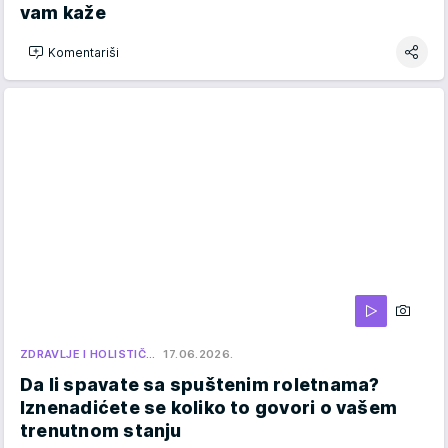
vam kaže
Komentariši
ZDRAVLJE I HOLISTIČ…
17.06.2026.
Da li spavate sa spuštenim roletnama?
Iznenadićete se koliko to govori o vašem
trenutnom stanju