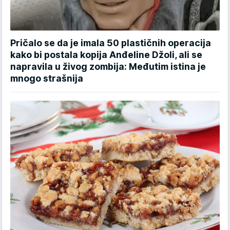
Pričalo se da je imala 50 plastičnih operacija
kako bi postala kopija Anđeline Džoli, ali se
napravila u živog zombija: Međutim istina je
mnogo strašnija