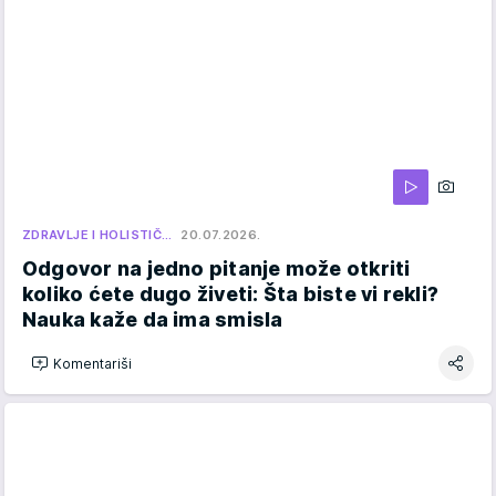
ZDRAVLJE I HOLISTIČ…
20.07.2026.
Odgovor na jedno pitanje može otkriti
koliko ćete dugo živeti: Šta biste vi rekli?
Nauka kaže da ima smisla
Komentariši