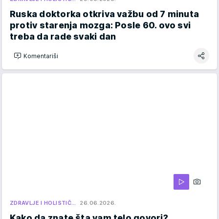
Ruska doktorka otkriva važbu od 7 minuta
protiv starenja mozga: Posle 60. ovo svi
treba da rade svaki dan
Komentariši
ZDRAVLJE I HOLISTIČ…
26.06.2026.
Kako da znate šta vam telo govori?