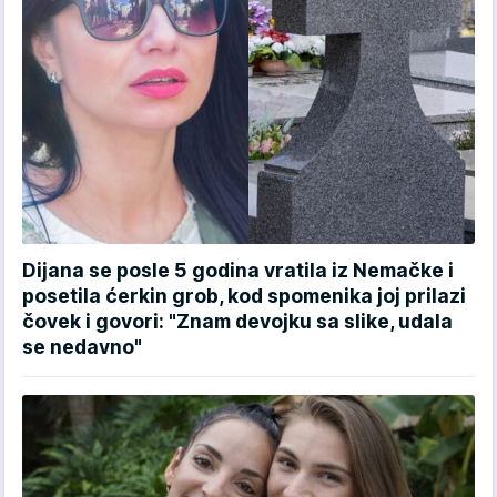
Dijana se posle 5 godina vratila iz Nemačke i
posetila ćerkin grob, kod spomenika joj prilazi
čovek i govori: "Znam devojku sa slike, udala
se nedavno"