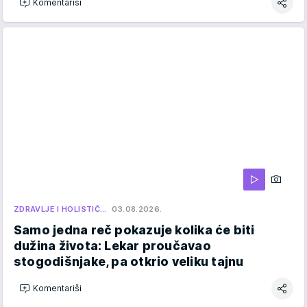
Komentariši
ZDRAVLJE I HOLISTIČ…
03.08.2026.
Samo jedna reč pokazuje kolika će biti
dužina života: Lekar proučavao
stogodišnjake, pa otkrio veliku tajnu
Komentariši