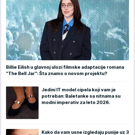
Billie Eilish u glavnoj ulozi filmske adaptacije romana
"The Bell Jar": Šta znamo o novom projektu?
Jedini IT model cipela koji vam je
potreban: Baletanke sa nitnama su
modni imperativ za leto 2026.
Kako da vam usne izgledaju punije uz 3