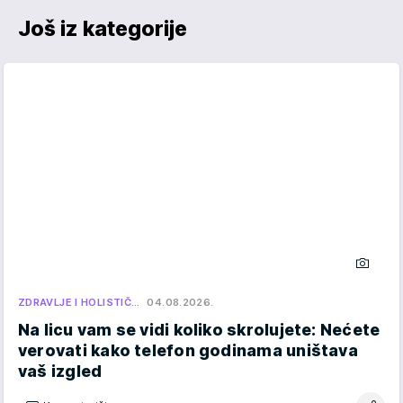
Još iz kategorije
ZDRAVLJE I HOLISTIČ…
04.08.2026.
Na licu vam se vidi koliko skrolujete: Nećete
verovati kako telefon godinama uništava
vaš izgled