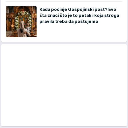
Kada počinje Gospojinski post? Evo
šta znači što je to petak i koja stroga
pravila treba da poštujemo