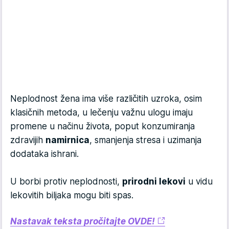
Neplodnost žena ima više različitih uzroka, osim
klasičnih metoda, u lečenju važnu ulogu imaju
promene u načinu života, poput konzumiranja
zdravijih
namirnica
, smanjenja stresa i uzimanja
dodataka ishrani.
U borbi protiv neplodnosti,
prirodni lekovi
u vidu
lekovitih biljaka mogu biti spas.
Nastavak teksta pročitajte OVDE!