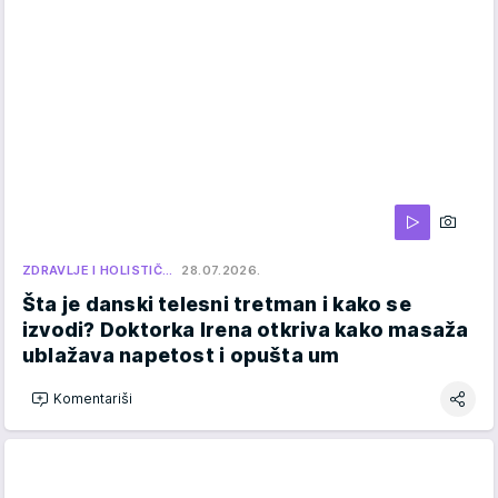
ZDRAVLJE I HOLISTIČ…
28.07.2026.
Šta je danski telesni tretman i kako se
izvodi? Doktorka Irena otkriva kako masaža
ublažava napetost i opušta um
Komentariši