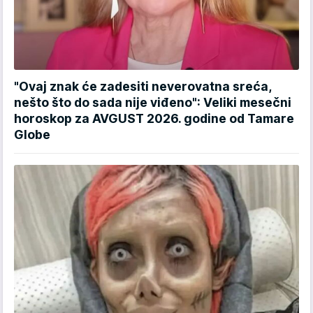
"Ovaj znak će zadesiti neverovatna sreća,
nešto što do sada nije viđeno": Veliki mesečni
horoskop za AVGUST 2026. godine od Tamare
Globe