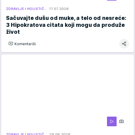
ZDRAVLJE I HOLISTIČ…
17.07.2026.
Sačuvajte dušu od muke, a telo od nesreće:
3 Hipokratova citata koji mogu da produže
život
Komentariši
ZDRAVLJE I HOLISTIČ…
29.06.2026.