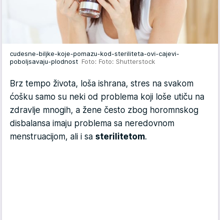
cudesne-biljke-koje-pomazu-kod-steriliteta-ovi-cajevi-
poboljsavaju-plodnost
Foto: Foto: Shutterstock
Brz tempo života, loša ishrana, stres na svakom
ćošku samo su neki od problema koji loše utiču na
zdravlje mnogih, a žene često zbog horomnskog
disbalansa imaju problema sa neredovnom
menstruacijom, ali i sa
sterilitetom
.