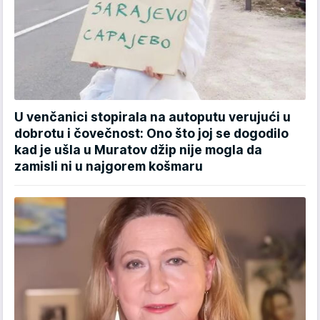
U venčanici stopirala na autoputu verujući u
dobrotu i čovečnost: Ono što joj se dogodilo
kad je ušla u Muratov džip nije mogla da
zamisli ni u najgorem košmaru