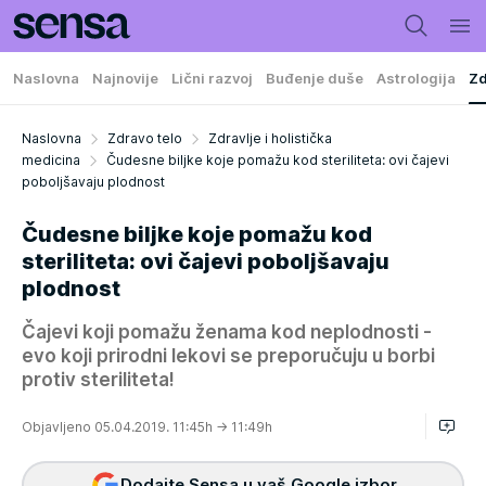
Naslovna
Najnovije
Lični razvoj
Buđenje duše
Astrologija
Zd
Naslovna
Zdravo telo
Zdravlje i holistička
medicina
Čudesne biljke koje pomažu kod steriliteta: ovi čajevi
poboljšavaju plodnost
Čudesne biljke koje pomažu kod
steriliteta: ovi čajevi poboljšavaju
plodnost
Čajevi koji pomažu ženama kod neplodnosti -
evo koji prirodni lekovi se preporučuju u borbi
protiv steriliteta!
Objavljeno 05.04.2019. 11:45h
→ 11:49h
Dodajte Sensa u vaš Google izbor