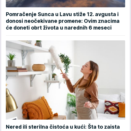
Pomračenje Sunca u Lavu stiže 12. avgusta i
donosi neočekivane promene: Ovim znacima
će doneti obrt života u narednih 6 meseci
Nered ili sterilna čistoća u kući: Šta to zaista