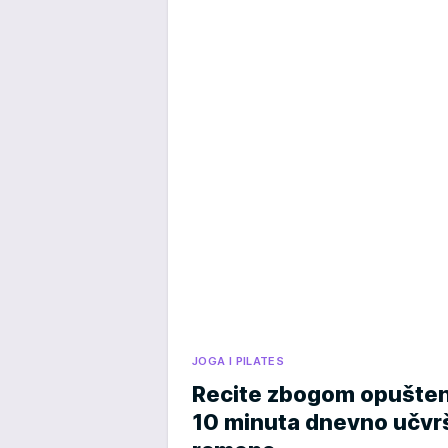
JOGA I PILATES
Recite zbogom opušteni
10 minuta dnevno učvrš