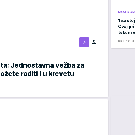
MOJ DO
1 sastoj
Ovaj pri
tokom v
PRE 20 H
uta: Jednostavna vežba za
žete raditi i u krevetu