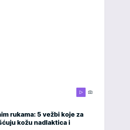
m rukama: 5 vežbi koje za
ćuju kožu nadlaktica i