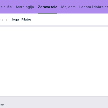
je duše
Astrologija
Zdravo telo
Moj dom
Lepota i dobre n
hrana
Joga i Pilates
ates