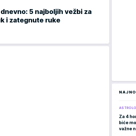
 dnevno: 5 najboljih vežbi za
uk i zategnute ruke
NAJNO
ASTROLO
Za 4 ho
biće moć
važne 