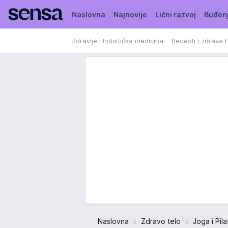
Naslovna
Najnovije
Lični razvoj
Buđen
Zdravlje i holistička medicina
Recepti i zdrava 
Naslovna
Zdravo telo
Joga i Pil