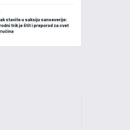
M
ak stavite u saksiju sanseverije:
rodni trik je štit i preporod za cvet
rućina