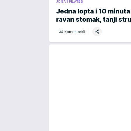
JOGA I PILATES
Jedna lopta i 10 minuta
ravan stomak, tanji str
Komentariši