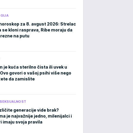
GIJA
horoskop za 8. avgust 2026: Strelac
a se kloni rasprava, Ribe moraju da
rezne na putu
M
m je kuća sterilno čista ili uvek u
Ovo govori o vašoj psihi više nego
ete da zamislite
I SEKSUALNOST
zličite generacije vide brak?
 je najvažnije jedno, milenijalci i
i imaju svoja pravila