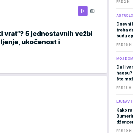
PRE 2 H
ASTROLO
Dnevni 
treba d
ki vrat“? 5 jednostavnih vežbi
budu op
ljenje, ukočenost i
PRE 16 H
MOJ DO
Da li va
haosu? 
što mož
PRE 18 H
LJUBAV 
Kako ra
Bumerima
dženzer
PRE 19 H