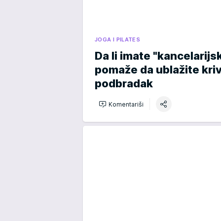
JOGA I PILATES
Da li imate "kancelarijs
pomaže da ublažite kriv
podbradak
Komentariši