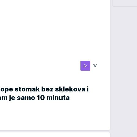
tope stomak bez sklekova i
am je samo 10 minuta