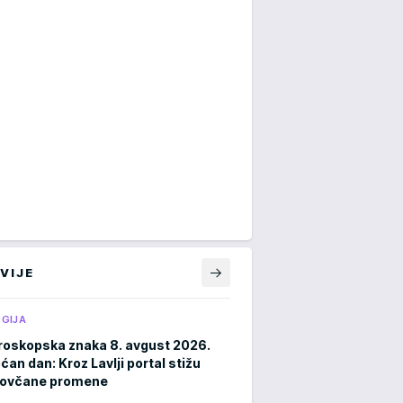
VIJE
GIJA
roskopska znaka 8. avgust 2026.
an dan: Kroz Lavlji portal stižu
novčane promene