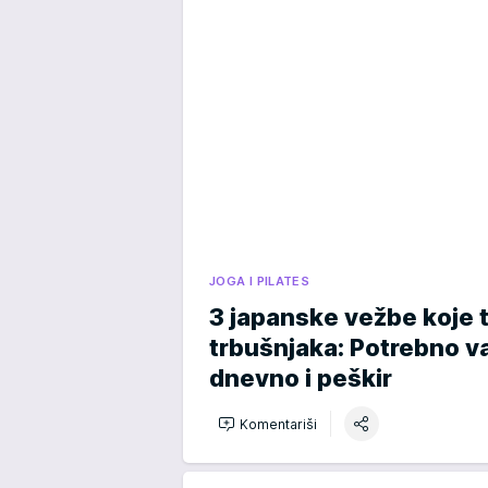
JOGA I PILATES
3 japanske vežbe koje 
trbušnjaka: Potrebno v
dnevno i peškir
Komentariši