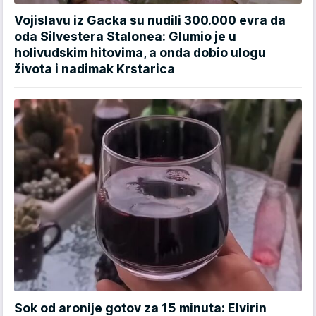
Vojislavu iz Gacka su nudili 300.000 evra da
oda Silvestera Stalonea: Glumio je u
holivudskim hitovima, a onda dobio ulogu
života i nadimak Krstarica
Sok od aronije gotov za 15 minuta: Elvirin