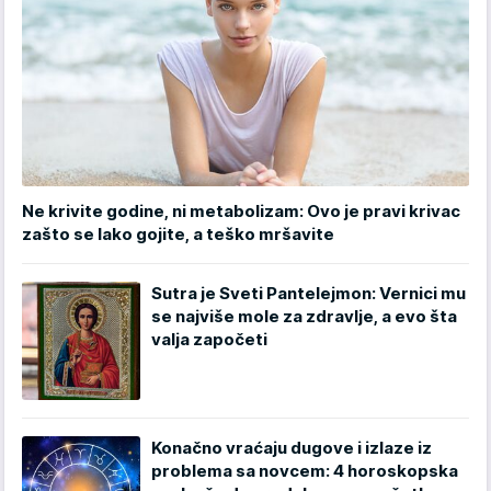
Ne krivite godine, ni metabolizam: Ovo je pravi krivac
zašto se lako gojite, a teško mršavite
Sutra je Sveti Pantelejmon: Vernici mu
se najviše mole za zdravlje, a evo šta
valja započeti
Konačno vraćaju dugove i izlaze iz
problema sa novcem: 4 horoskopska