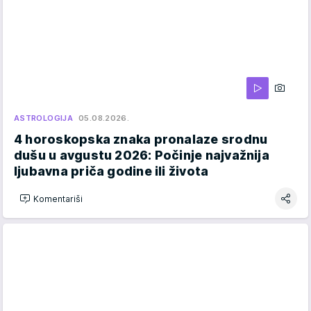
ASTROLOGIJA
05.08.2026.
4 horoskopska znaka pronalaze srodnu
dušu u avgustu 2026: Počinje najvažnija
ljubavna priča godine ili života
Komentariši