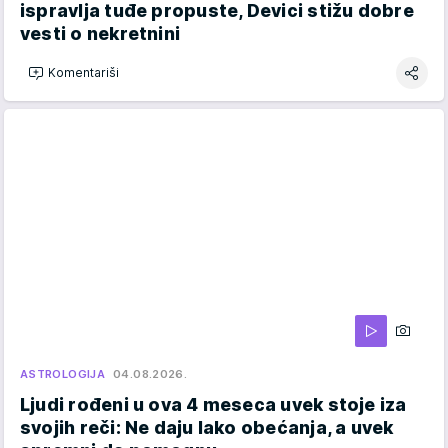
ispravlja tuđe propuste, Devici stižu dobre
vesti o nekretnini
Komentariši
ASTROLOGIJA
04.08.2026.
Ljudi rođeni u ova 4 meseca uvek stoje iza
svojih reči: Ne daju lako obećanja, a uvek