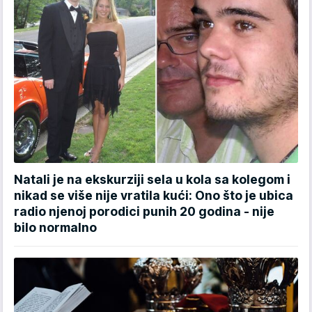
Natali je na ekskurziji sela u kola sa kolegom i
nikad se više nije vratila kući: Ono što je ubica
radio njenoj porodici punih 20 godina - nije
bilo normalno