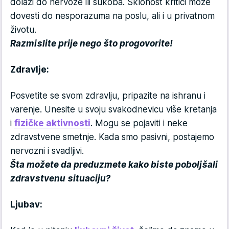
dolazi do nervoze ili sukoba. Sklonost kritici može
dovesti do nesporazuma na poslu, ali i u privatnom
životu.
Razmislite prije nego što progovorite!
Zdravlje:
Posvetite se svom zdravlju, pripazite na ishranu i
varenje. Unesite u svoju svakodnevicu više kretanja
i
fizičke aktivnosti
. Mogu se pojaviti i neke
zdravstvene smetnje. Kada smo pasivni, postajemo
nervozni i svadljivi.
Šta možete da preduzmete kako biste poboljšali
zdravstvenu situaciju?
Ljubav: