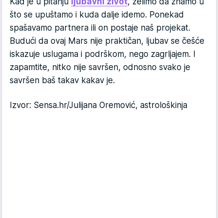
Kad je u pitanju
ljubavni život
, želimo da znamo u
što se upuštamo i kuda dalje idemo. Ponekad
spašavamo partnera ili on postaje naš projekat.
Budući da ovaj Mars nije praktičan, ljubav se češće
iskazuje uslugama i podrškom, nego zagrljajem. I
zapamtite, nitko nije savršen, odnosno svako je
savršen baš takav kakav je.
Izvor: Sensa.hr/Julijana Oremović, astrološkinja