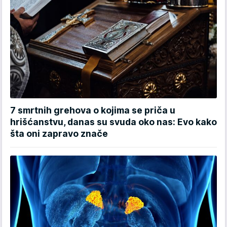
7 smrtnih grehova o kojima se priča u
hrišćanstvu, danas su svuda oko nas: Evo kako
šta oni zapravo znače