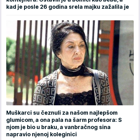
kad je posle 26 godina srela majku zažalila je
Muškarci su čeznuli za našom najlepšom
glumicom, a ona pala na šarm profesora: S
njom je bio u braku, a vanbračnog sina
napravio njenoj koleginici