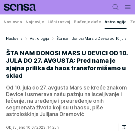
Naslovna
Najnovije
Lični razvoj
Buđenje duše
Astrologija
Zd
Naslovna
Astrologija
Šta nam donosi Mars u Devici od 10 jula
ŠTA NAM DONOSI MARS U DEVICI OD 10.
JULA DO 27. AVGUSTA: Pred nama je
sjajna prilika da haos transformišemo u
sklad
Od 10. jula do 27. avgusta Mars se kreće znakom
Device i usmerava našu pažnju na isceljivanje i
lečenje, na uređenje i preuređenje onih
segmenata života koji su u haosu, piše
astrološkinja Julijana Oremović
Objavljeno 10.07.2023. 14:25h