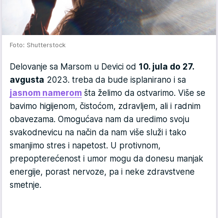
Foto: Shutterstock
Delovanje sa Marsom u Devici od
10. jula do 27.
avgusta
2023. treba da bude isplanirano i sa
jasnom namerom
šta želimo da ostvarimo. Više se
bavimo higijenom, čistoćom, zdravljem, ali i radnim
obavezama. Omogućava nam da uredimo svoju
svakodnevicu na način da nam više služi i tako
smanjimo stres i napetost. U protivnom,
prepopterećenost i umor mogu da donesu manjak
energije, porast nervoze, pa i neke zdravstvene
smetnje.