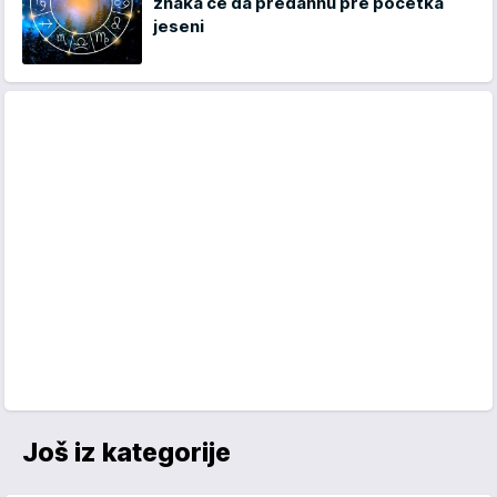
znaka če da predahnu pre početka
jeseni
Još iz kategorije