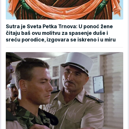
Sutra je Sveta Petka Trnova: U ponoć žene
čitaju baš ovu molitvu za spasenje duše i
sreću porodice, izgovara se iskreno i u miru