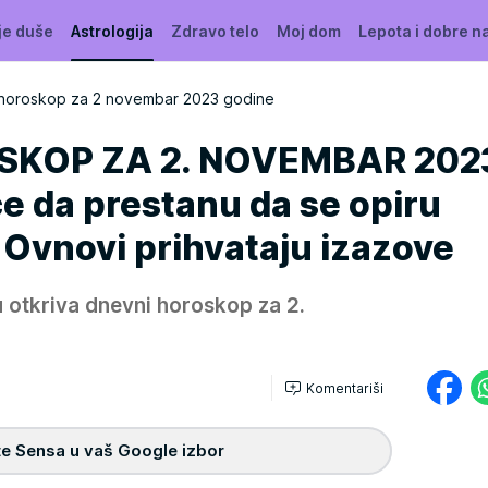
je duše
Astrologija
Zdravo telo
Moj dom
Lepota i dobre n
horoskop za 2 novembar 2023 godine
SKOP ZA 2. NOVEMBAR 202
e da prestanu da se opiru
Ovnovi prihvataju izazove
 otkriva dnevni horoskop za 2.
Komentariši
e Sensa u vaš Google izbor