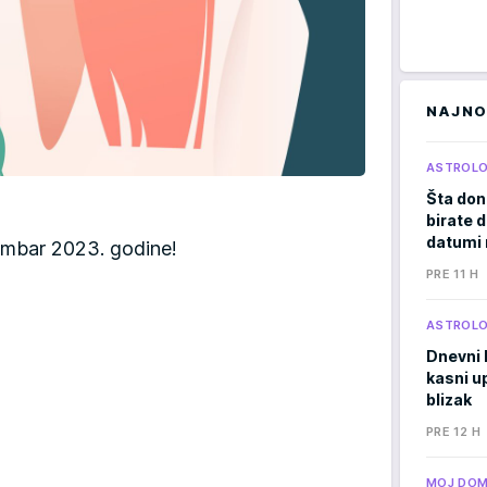
NAJNO
ASTROLO
Šta don
birate d
datumi 
embar 2023. godine!
PRE 11 H
ASTROLO
Dnevni 
kasni u
blizak
PRE 12 H
MOJ DO