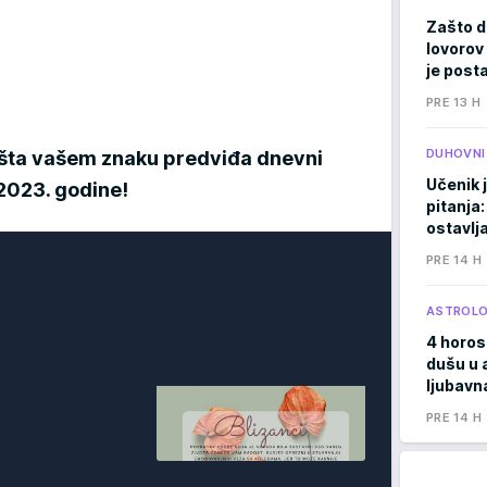
Zašto d
lovorov 
je posta
PRE 13 H
DUHOVNI
te šta vašem znaku predviđa dnevni
Učenik 
2023. godine!
pitanja:
ostavlj
PRE 14 H
ASTROLO
4 horos
dušu u 
ljubavna
PRE 14 H