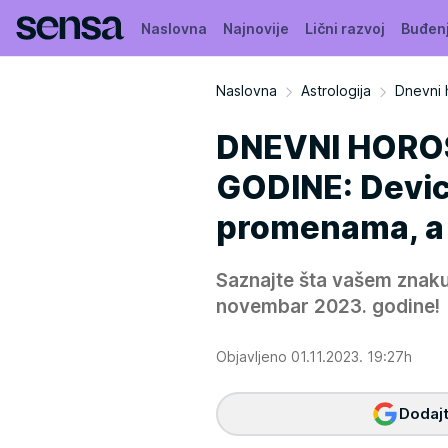
Naslovna
Najnovije
Lični razvoj
Buđen
Naslovna
Astrologija
Dnevni 
DNEVNI HORO
GODINE: Devic
promenama, a 
Saznajte šta vašem znaku
novembar 2023. godine!
Objavljeno 01.11.2023. 19:27h
Dodajt