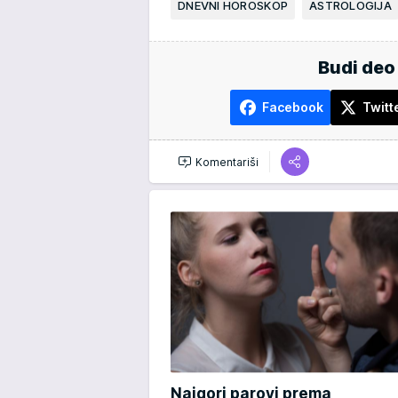
DNEVNI HOROSKOP
ASTROLOGIJA
Budi deo
Facebook
Twitt
Komentariši
Najgori parovi prema