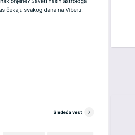
aklonjene? Saveti naših astrologa
 vas čekaju svakog dana na Viberu.
Sledeća vest