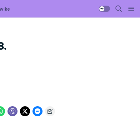
avike
3.