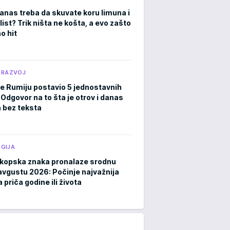
anas treba da skuvate koru limuna i
list? Trik ništa ne košta, a evo zašto
o hit
 RAZVOJ
je Rumiju postavio 5 jednostavnih
 Odgovor na to šta je otrov i danas
a bez teksta
GIJA
kopska znaka pronalaze srodnu
avgustu 2026: Počinje najvažnija
 priča godine ili života