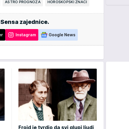
ASTRO PROGNOZA
HOROSKOPSKI ZNACI
 Sensa zajednice.
er
Instagram
Google News
Frojd je tvrdio da svi glupi ljudi