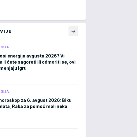
VIJE
GIJA
osi energija avgusta 2026? Vi
a li ćete sagoreti ili odmoriti se, ovi
menjaju igru
GIJA
horoskop za 6. avgust 2026: Biku
plata, Raka za pomoć moli neko
M