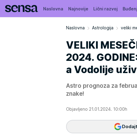
Naslovna
Najnovije
Lični razvoj
Buđen
Naslovna
Astrologija
veliki 
VELIKI MESE
2024. GODINE: 
a Vodolije uži
Astro prognoza za febru
znake!
Objavljeno 21.01.2024. 10:00h
Dodajt