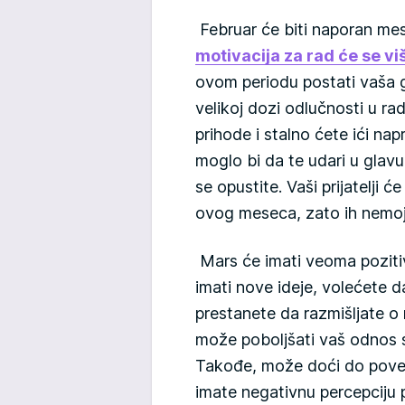
Februar će biti naporan mes
motivacija za rad će se v
ovom periodu postati vaša g
velikoj dozi odlučnosti u ra
prihode i stalno ćete ići nap
moglo bi da te udari u glavu
se opustite. Vaši prijatelji
ovog meseca, zato ih nemojt
Mars će imati veoma pozitiv
imati nove ideje, volećete 
prestanete da razmišljate o 
može poboljšati vaš odnos s
Takođe, može doći do poveć
imate negativnu percepciju p