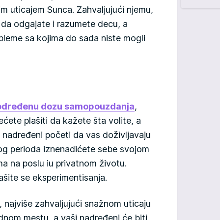
im uticajem Sunca. Zahvaljujući njemu,
 da odgajate i razumete decu, a
bleme sa kojima do sada niste mogli
određenu dozu samopouzdanja
,
ćete plašiti da kažete šta volite, a
e nadređeni početi da vas doživljavaju
og perioda iznenadićete sebe svojom
ma na poslu iu privatnom životu.
lašite se eksperimentisanja.
 najviše zahvaljujući snažnom uticaju
adnom mestu, a vaši nadređeni će biti