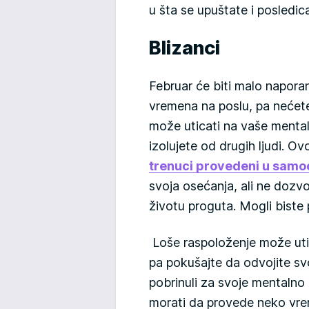
u šta se upuštate i posledic
Blizanci
Februar će biti malo napora
vremena na poslu, pa nećete
može uticati na vaše mental
izolujete od drugih ljudi. O
trenuci provedeni u samo
svoja osećanja, ali ne dozv
životu proguta. Mogli biste 
Loše raspoloženje može uti
pa pokušajte da odvojite s
pobrinuli za svoje mentalno
morati da provede neko vrem