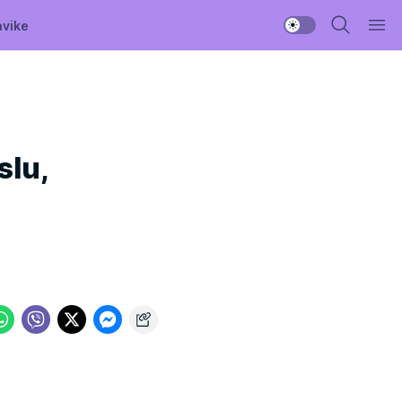
avike
slu,