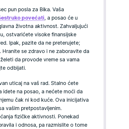
ec pun posla za Bika. Vaša
išestruko povećati
, a posao će u
lavna životna aktivnost. Zahvaljujući
du, ostvarićete visoke finansijske
red. Ipak, pazite da ne preterujete;
. Hranite se zdravo i ne zaboravite da
 će želeti da provode vreme sa vama
e odbijati.
an uticaj na vaš rad. Stalno ćete
da idete na posao, a nećete moći da
njemu čak ni kod kuće. Ova inicijativa
a vašim pretpostavljenim.
anja fizičke aktivnosti. Ponekad
ravila i odnosa, pa razmislite o tome