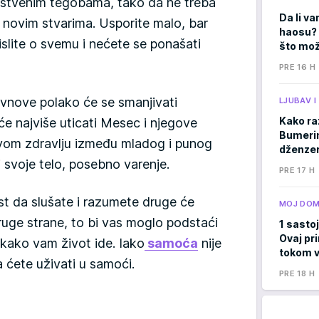
avstvenim tegobama, tako da ne treba
Da li va
m novim stvarima. Usporite malo, bar
haosu? 
slite o svemu i nećete se ponašati
što mož
PRE 16 H
Ovnove polako će se smanjivati
LJUBAV 
Kako ra
će najviše uticati Mesec i njegove
Bumerima
vom zdravlju između mladog i punog
dženzer
 svoje telo, posebno varenje.
PRE 17 H
t da slušate i razumete druge će
MOJ DO
ruge strane, to bi vas moglo podstaći
1 sastoj
Ovaj pri
i kako vam život ide. Iako
samoća
nije
tokom v
 ćete uživati u samoći.
PRE 18 H