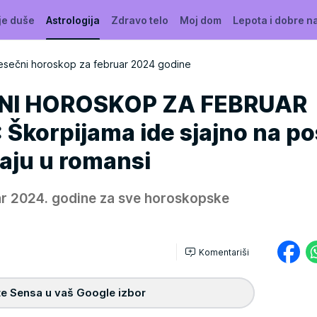
je duše
Astrologija
Zdravo telo
Moj dom
Lepota i dobre n
mesečni horoskop za februar 2024 godine
ČNI HOROSKOP ZA FEBRUAR
Škorpijama ide sjajno na po
vaju u romansi
ar 2024. godine za sve horoskopske
Komentariši
e Sensa u vaš Google izbor