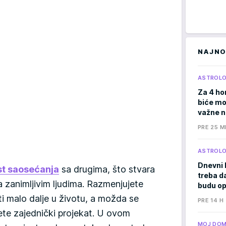
NAJNO
ASTROLO
Za 4 ho
biće moć
važne 
PRE 25 M
ASTROLO
Dnevni 
t saosećanja
sa drugima, što stvara
treba d
a zanimljivim ljudima. Razmenjujete
budu op
ti malo dalje u životu, a možda se
PRE 14 H
ete zajednički projekat. U ovom
MOJ DO