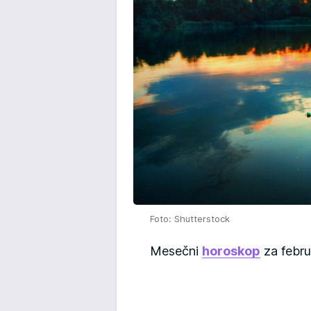
Foto: Shutterstock
Mesečni
horoskop
za febru