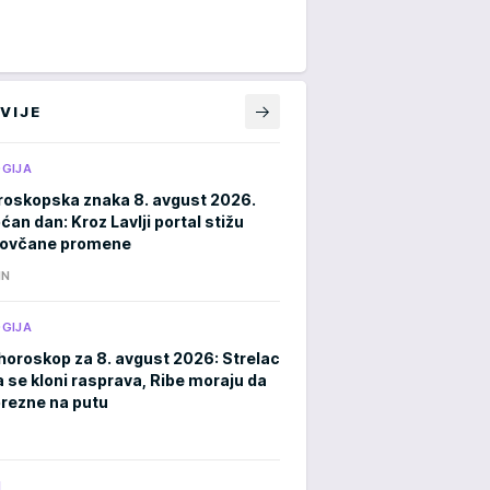
VIJE
GIJA
roskopska znaka 8. avgust 2026.
an dan: Kroz Lavlji portal stižu
novčane promene
IN
GIJA
horoskop za 8. avgust 2026: Strelac
a se kloni rasprava, Ribe moraju da
rezne na putu
M