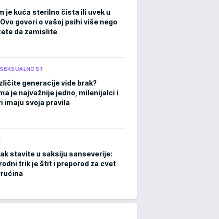
m je kuća sterilno čista ili uvek u
Ovo govori o vašoj psihi više nego
ete da zamislite
I SEKSUALNOST
zličite generacije vide brak?
 je najvažnije jedno, milenijalci i
i imaju svoja pravila
M
ak stavite u saksiju sanseverije:
rodni trik je štit i preporod za cvet
rućina