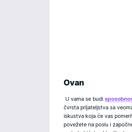
Ovan
U vama se budi
sposobnos
čvrsta prijateljstva sa veom
iskustva koja će vas pomeri
povežete na poslu i započn