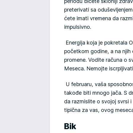
periodu bićete skloniji zdr
preterivati sa oduševljenje
ćete imati vremena da razmi
impulsivno.
Energija koja je pokretala 
početkom godine, a na njih 
promene. Vodite računa o s
Meseca. Nemojte iscrpljivati
U februaru, vaša sposobnos
takođe biti mnogo jača. S d
da razmislite o svojoj svrsi 
tipična za vas, ovog meseca
Bik