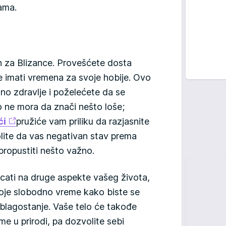
ama.
n za Blizance. Provešćete dosta
 imati vremena za svoje hobije. Ovo
no zdravlje i poželećete da se
vo ne mora da znači nešto loše;
ći
pružiće vam priliku da razjasnite
olite da vas negativan stav prema
propustiti nešto važno.
cati na druge aspekte vašeg života,
voje slobodno vreme kako biste se
 blagostanje. Vaše telo će takođe
e u prirodi, pa dozvolite sebi