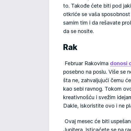
to. Takođe ćete biti pod jak
otkriće se vaša sposobnost
samim tim i da rešavate pro
da se nosite.
Rak
Februar Rakovima
donosi 
posebno na poslu. Više se ne
šta ne, zahvaljujući čemu ć
kao sebi ravnog. Tokom ov
kreativnošću i svežim ideja
Dakle, iskoristite ovo i ne p
Ovaj mesec će biti uspešan,
Jupitera. Isticaćete se na r