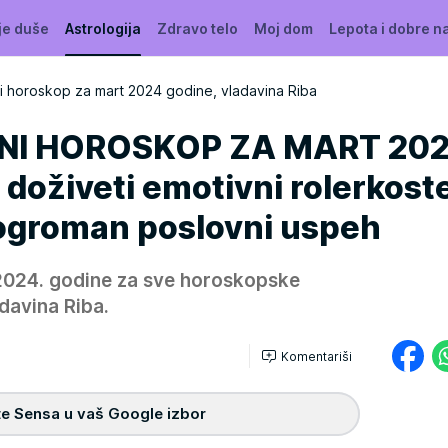
je duše
Astrologija
Zdravo telo
Moj dom
Lepota i dobre n
 horoskop za mart 2024 godine, vladavina Riba
NI HOROSKOP ZA MART 202
doživeti emotivni rolerkoste
ogroman poslovni uspeh
2024. godine za sve horoskopske
davina Riba.
Komentariši
e Sensa u vaš Google izbor