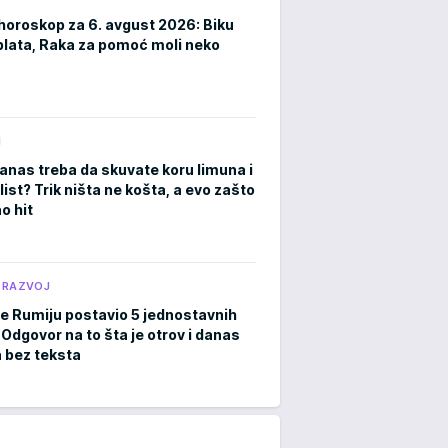
horoskop za 6. avgust 2026: Biku
plata, Raka za pomoć moli neko
M
anas treba da skuvate koru limuna i
list? Trik ništa ne košta, a evo zašto
o hit
 RAZVOJ
je Rumiju postavio 5 jednostavnih
 Odgovor na to šta je otrov i danas
a bez teksta