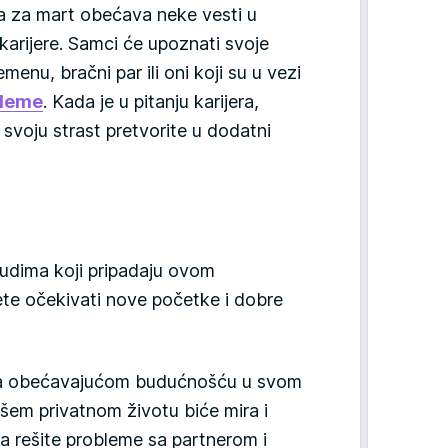
 za mart obećava neke vesti u
 karijere. Samci će upoznati svoje
nu, bračni par ili oni koji su u vezi
leme
. Kada je u pitanju karijera,
 svoju strast pretvorite u dodatni
judima koji pripadaju ovom
e očekivati nove početke i dobre
 sa obećavajućom budućnošću u svom
šem privatnom životu biće mira i
a rešite probleme sa partnerom i