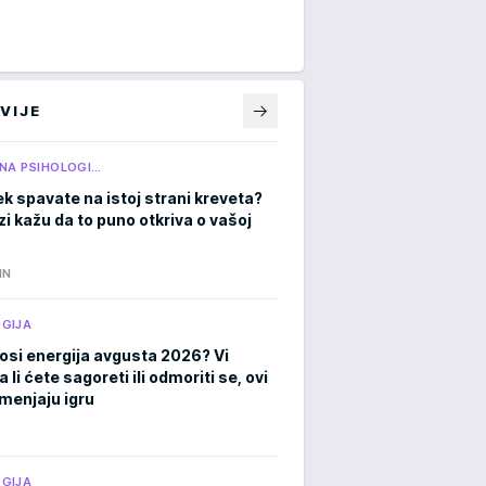
VIJE
NA PSIHOLOGI…
ek spavate na istoj strani kreveta?
zi kažu da to puno otkriva o vašoj
IN
GIJA
osi energija avgusta 2026? Vi
a li ćete sagoreti ili odmoriti se, ovi
menjaju igru
GIJA