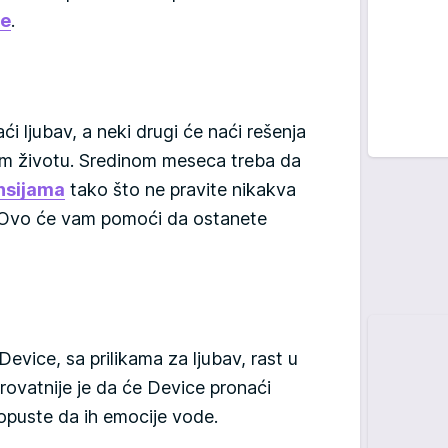
ze
.
 ljubav, a neki drugi će naći rešenja
m životu. Sredinom meseca treba da
nsijama
tako što ne pravite nikakva
e. Ovo će vam pomoći da ostanete
evice, sa prilikama za ljubav, rast u
 Verovatnije je da će Device pronaći
puste da ih emocije vode.