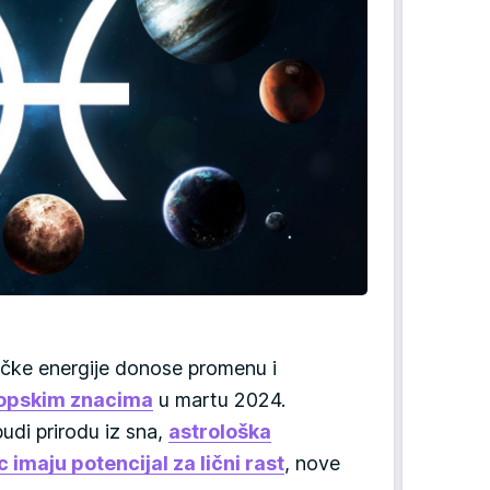
ičke energije donose promenu i
opskim znacima
u martu 2024.
udi prirodu iz sna,
astrološka
imaju potencijal za lični rast
, nove