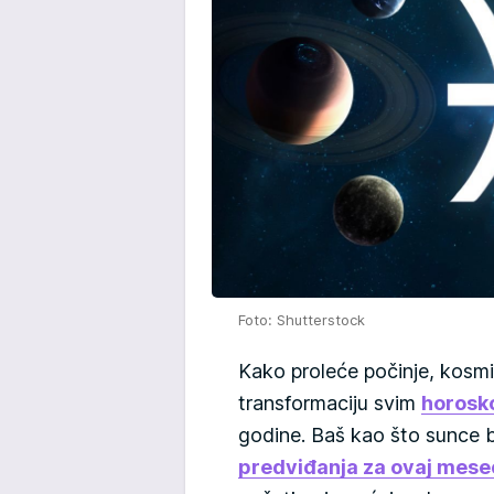
Foto: Shutterstock
Kako proleće počinje, kosm
transformaciju svim
horosk
godine. Baš kao što sunce b
predviđanja za ovaj mesec 