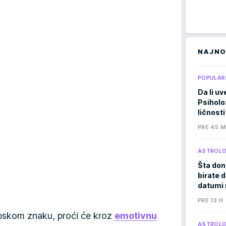
NAJNO
POPULAR
Da li uv
Psiholo
ličnosti
PRE 45 M
ASTROLO
Šta don
birate d
datumi 
PRE 13 H
opskom znaku, proći će kroz
emotivnu
ASTROLO