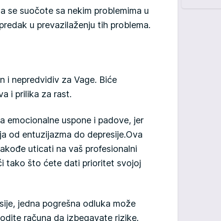
a se suočote sa nekim problemima u
apredak u prevazilaženju tih problema.
n i nepredvidiv za Vage. Biće
a i prilika za rast.
a emocionalne uspone i padove, jer
ja od entuzijazma do depresije.Ova
akođe uticati na vaš profesionalni
i tako što ćete dati prioritet svojoj
nsije, jedna pogrešna odluka može
odite računa da izbegavate rizike.