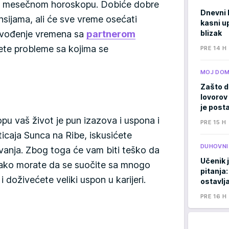
a mesečnom horoskopu. Dobiće dobre
Dnevni 
inansijama, ali će sve vreme osećati
kasni u
ovođenje vremena sa
partnerom
blizak
te probleme sa kojima se
PRE 14 H
MOJ DO
Zašto d
lovorov 
je posta
 vaš život je pun izazova i uspona i
PRE 15 H
icaja Sunca na Ribe, iskusićete
DUHOVNI
nja. Zbog toga će vam biti teško da
Učenik 
Iako morate da se suočite sa mnogo
pitanja:
i doživećete veliki uspon u karijeri.
ostavlj
PRE 16 H