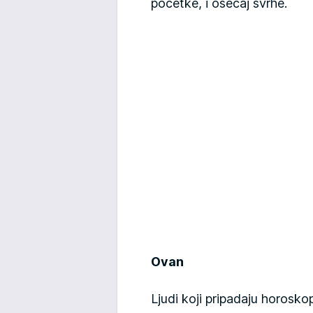
početke, i osećaj svrhe.
Ovan
Ljudi koji pripadaju horosk