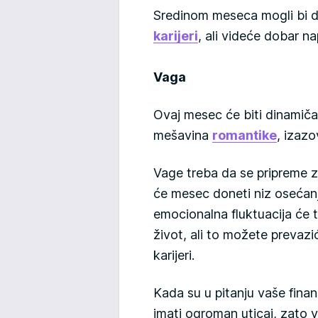
Sredinom meseca mogli bi d
karijeri
, ali videće dobar n
Vaga
Ovaj mesec će biti dinamiča
mešavina
romantike
, izazov
Vage treba da se pripreme z
će mesec doneti niz osećan
emocionalna fluktuacija će t
život, ali to možete prevazić
karijeri.
Kada su u pitanju vaše fina
imati ogroman uticaj, zato v