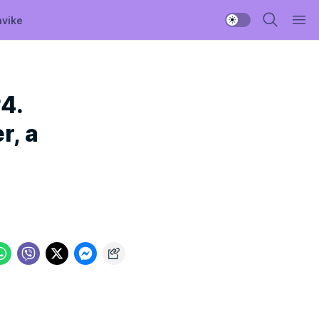
avike
4.
r, a