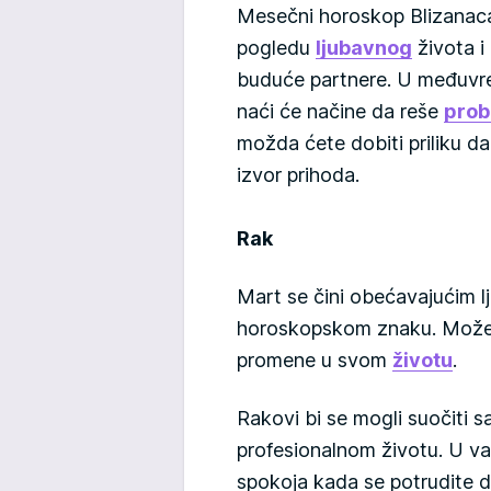
Mesečni horoskop Blizanaca
pogledu
ljubavnog
života i
buduće partnere. U međuvreme
naći će načine da reše
prob
možda ćete dobiti priliku da
izvor prihoda.
Rak
Mart se čini obećavajućim l
horoskopskom znaku. Možet
promene u svom
životu
.
Rakovi bi se mogli suočiti
profesionalnom životu. U va
spokoja kada se potrudite d