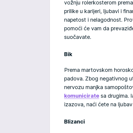
vožnju rolerkosterom prem
prilike u karijeri, ljubavi i f
napetost i nelagodnost. Pr
pomoći će vam da prevaziđe
suočavate.
Bik
Prema martovskom horoskopu
padova. Zbog negativnog ut
nervozu manjka samopoštova
komunicirate
sa drugima. 
izazova, naći ćete na ljubav 
Blizanci