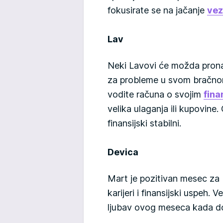
fokusirate se na jačanje
ve
Lav
Neki Lavovi će možda pronaći
za probleme u svom bračno
vodite računa o svojim
fina
velika ulaganja ili kupovin
finansijski stabilni.
Devica
Mart je pozitivan mesec za D
karijeri i finansijski uspeh.
ljubav ovog meseca kada do