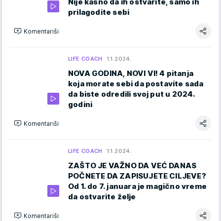
Nije kasno da ih ostvarite, samo ih
prilagodite sebi
Komentariši
LIFE COACH
1.1.2024.
NOVA GODINA, NOVI VI! 4 pitanja
koja morate sebi da postavite sada
da biste odredili svoj put u 2024.
godini
Komentariši
LIFE COACH
1.1.2024.
ZAŠTO JE VAŽNO DA VEĆ DANAS
POČNETE DA ZAPISUJETE CILJEVE?
Od 1. do 7. januara je magično vreme
da ostvarite želje
Komentariši