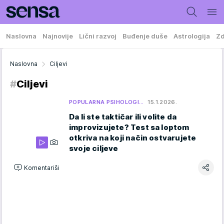
Naslovna
Najnovije
Lični razvoj
Buđenje duše
Astrologija
Zd
Naslovna
Ciljevi
#
Ciljevi
POPULARNA PSIHOLOGI…
15.1.2026.
Da li ste taktičar ili volite da
improvizujete? Test sa loptom
otkriva na koji način ostvarujete
svoje ciljeve
Komentariši