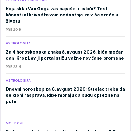
POPULARNA PSIHOLOGI…
Koja slika Van Goga vas najviše privlači? Test
ličnosti otkriva šta vam nedostaje za više sreće u
životu
PRE 20 H
ASTROLOGIJA
Za 4 horoskopska znaka 8. avgust 2026. biće moćan
dan: Kroz Lavlji portal stižu važne novčane promene
PRE 23 H
ASTROLOGIJA
Dnevni horoskop za 8. avgust 2026: Strelac treba da
se kloni rasprava, Ribe moraju da budu oprezne na
putu
MOJ DOM