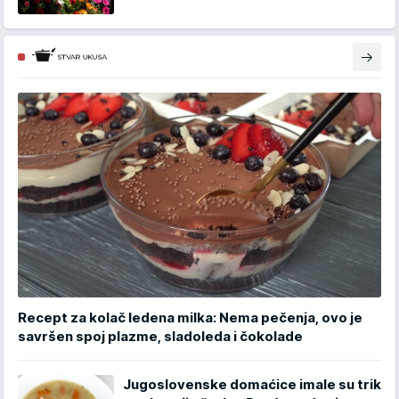
Recept za kolač ledena milka: Nema pečenja, ovo je
savršen spoj plazme, sladoleda i čokolade
Jugoslovenske domaćice imale su trik