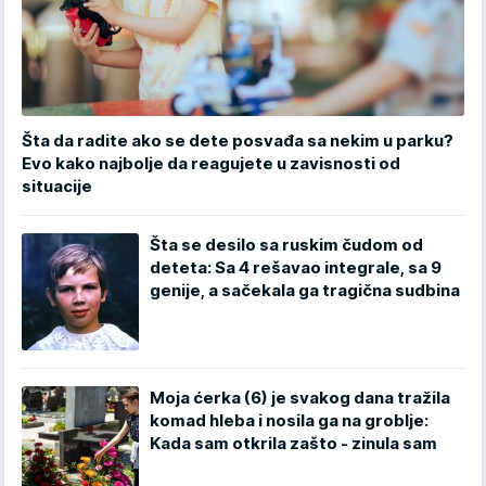
Šta da radite ako se dete posvađa sa nekim u parku?
Evo kako najbolje da reagujete u zavisnosti od
situacije
Šta se desilo sa ruskim čudom od
deteta: Sa 4 rešavao integrale, sa 9
genije, a sačekala ga tragična sudbina
Moja ćerka (6) je svakog dana tražila
komad hleba i nosila ga na groblje:
Kada sam otkrila zašto - zinula sam