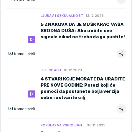
LJUBAV I SEKSUALNOST
13.12.2023.
5 ZNAKOVA DA JE MUŠKARAC VAŠA
SRODNA DUŠA: Ako uočite ove
signale nikad ne treba da ga pustite!
Komentariši
LIFE COACH
10.12.2023.
4 STVARI KOJE MORATE DA URADITE
PRE NOVE GODINE: Potezi koji će
pomoći da postanete bolja verzija
sebe i ostvarite cilj
Komentariši
POPULARNA PSIHOLOGI…
30.11.2023.