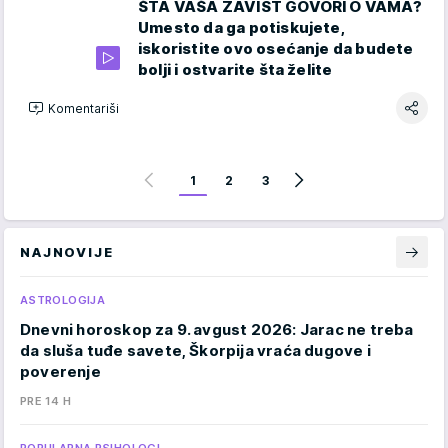
ŠTA VAŠA ZAVIST GOVORI O VAMA?
Umesto da ga potiskujete,
iskoristite ovo osećanje da budete
bolji i ostvarite šta želite
Komentariši
1
2
3
NAJNOVIJE
ASTROLOGIJA
Dnevni horoskop za 9. avgust 2026: Jarac ne treba
da sluša tuđe savete, Škorpija vraća dugove i
poverenje
PRE 14 H