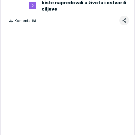
biste napredovali u životu i ostvarili
ciljeve
Komentariši