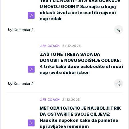
TEST LIČNOSTI - ŠTA VAS OČEKUJE
U NOVOJ GODINI? Saznajte u kojoj
oblasti života ćete osetiti najveći
napredak
Komentariši
LIFE COACH
24.12.2023.
ZAŠTO NE TREBA SADA DA
DONOSITE NOVOGODIŠNJE ODLUKE:
4 trika kako da se oslobodite stresa i
napravite dobar izbor
Komentariši
LIFE COACH
21.12.2023.
METODA 10/10/10 JE NAJBOLJI TRIK
DA OSTVARITE SVOJE CILJEVE:
Naučite napokon kako da pametno
upravljate vremenom