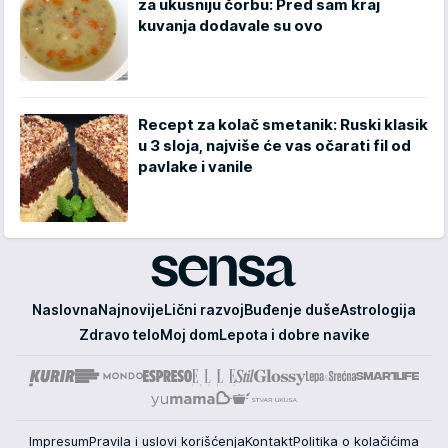
za ukusniju čorbu: Pred sam kraj
kuvanja dodavale su ovo
Recept za kolač smetanik: Ruski klasik
u 3 sloja, najviše će vas očarati fil od
pavlake i vanile
Sensa
Naslovna
Najnovije
Lični razvoj
Buđenje duše
Astrologija
Zdravo telo
Moj dom
Lepota i dobre navike
Impresum
Pravila i uslovi korišćenja
Kontakt
Politika o kolačićima