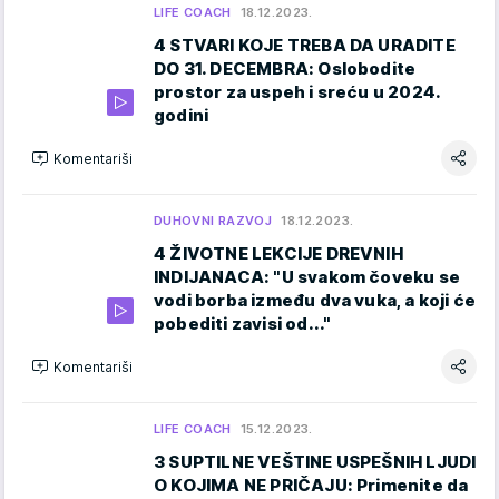
LIFE COACH
18.12.2023.
4 STVARI KOJE TREBA DA URADITE
DO 31. DECEMBRA: Oslobodite
prostor za uspeh i sreću u 2024.
godini
Komentariši
DUHOVNI RAZVOJ
18.12.2023.
4 ŽIVOTNE LEKCIJE DREVNIH
INDIJANACA: "U svakom čoveku se
vodi borba između dva vuka, a koji će
pobediti zavisi od..."
Komentariši
LIFE COACH
15.12.2023.
3 SUPTILNE VEŠTINE USPEŠNIH LJUDI
O KOJIMA NE PRIČAJU: Primenite da