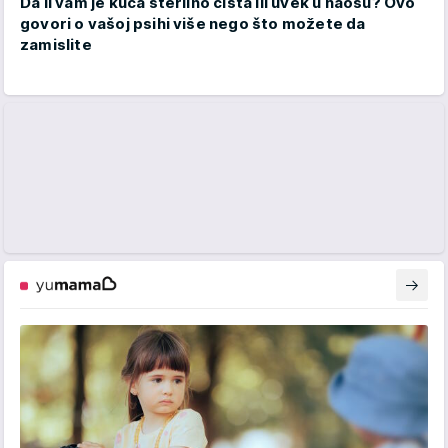
Da li vam je kuća sterilno čista ili uvek u haosu? Ovo
govori o vašoj psihi više nego što možete da
zamislite