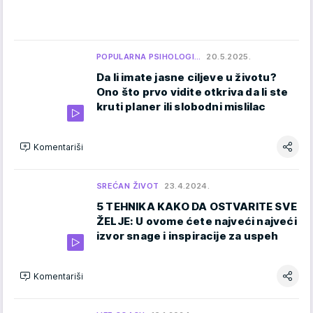
POPULARNA PSIHOLOGI…
20.5.2025.
Da li imate jasne ciljeve u životu?
Ono što prvo vidite otkriva da li ste
kruti planer ili slobodni mislilac
Komentariši
SREĆAN ŽIVOT
23.4.2024.
5 TEHNIKA KAKO DA OSTVARITE SVE
ŽELJE: U ovome ćete najveći najveći
izvor snage i inspiracije za uspeh
Komentariši