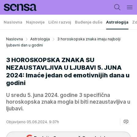
Naslovna
Najnovije
Lični razvoj
Buđenje duše
Astrologija
Zd
Naslovna
Astrologija
3 horoskopska znaka imaju najbolji
ljubavni dan u godini
3 HOROSKOPSKA ZNAKA SU
NEZAUSTAVLJIVA U LJUBAVI 5. JUNA
2024: Imaće jedan od emotivnijih dana u
godini
U sredu 5. juna 2024. godine 3 specifična
horoskopska znaka mogla bi biti nezaustavljiva u
ljubavi.
Objavljeno 05.06.2024. 9:37h