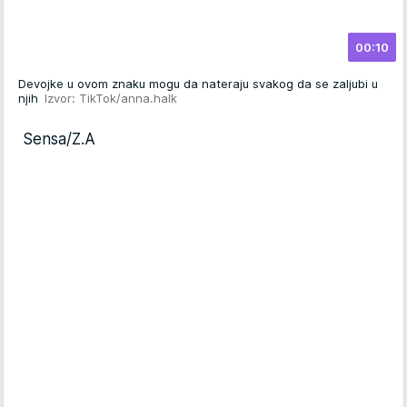
00:10
Devojke u ovom znaku mogu da nateraju svakog da se zaljubi u
njih
Izvor: TikTok/anna.halk
Sensa/Z.A