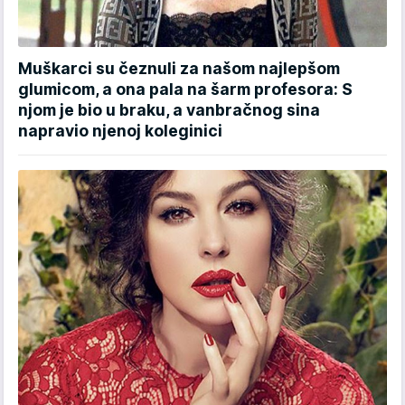
Muškarci su čeznuli za našom najlepšom
glumicom, a ona pala na šarm profesora: S
njom je bio u braku, a vanbračnog sina
napravio njenoj koleginici