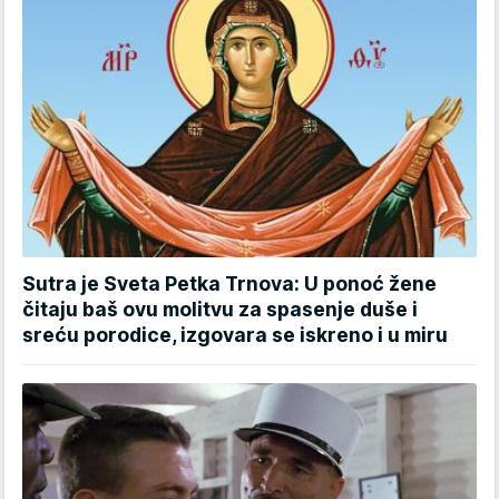
Sutra je Sveta Petka Trnova: U ponoć žene
čitaju baš ovu molitvu za spasenje duše i
sreću porodice, izgovara se iskreno i u miru