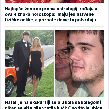
Najlepše žene se prema astrologiji rađaju u
ova 4 znaka horoskopa: Imaju jedinstvene
fizičke odlike, a poznate dame to potvrđuju
Natali je na ekskurziji sela u kola sa kolegom i
nikad se više nije vratila kući: Ono što je ubica