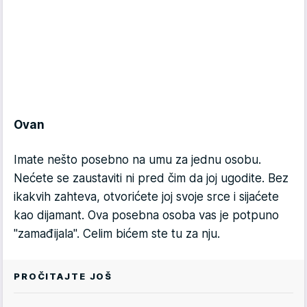
Ovan
Imate nešto posebno na umu za jednu osobu.
Nećete se zaustaviti ni pred čim da joj ugodite. Bez
ikakvih zahteva, otvorićete joj svoje srce i sijaćete
kao dijamant. Ova posebna osoba vas je potpuno
"zamađijala". Celim bićem ste tu za nju.
PROČITAJTE JOŠ