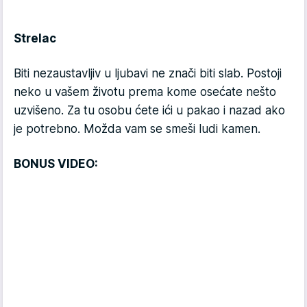
Strelac
Biti nezaustavljiv u ljubavi ne znači biti slab. Postoji
neko u vašem životu prema kome osećate nešto
uzvišeno. Za tu osobu ćete ići u pakao i nazad ako
je potrebno. Možda vam se smeši ludi kamen.
BONUS VIDEO: