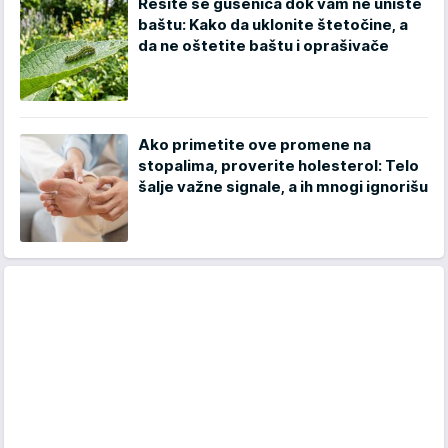
Rešite se gusenica dok vam ne unište
baštu: Kako da uklonite štetočine, a
da ne oštetite baštu i oprašivače
Ako primetite ove promene na
stopalima, proverite holesterol: Telo
šalje važne signale, a ih mnogi ignorišu