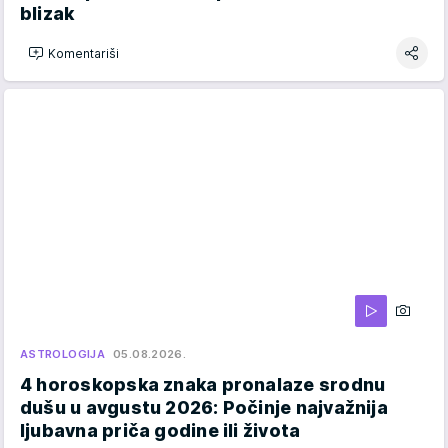
blizak
Komentariši
ASTROLOGIJA
05.08.2026.
4 horoskopska znaka pronalaze srodnu
dušu u avgustu 2026: Počinje najvažnija
ljubavna priča godine ili života