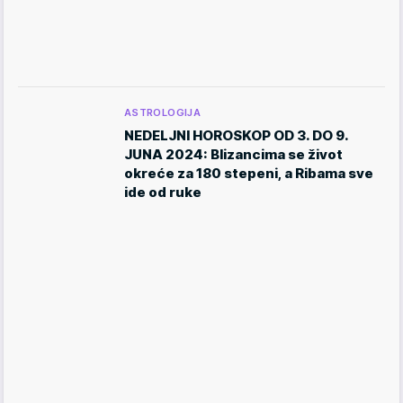
ASTROLOGIJA
NEDELJNI HOROSKOP OD 3. DO 9.
JUNA 2024: Blizancima se život
okreće za 180 stepeni, a Ribama sve
ide od ruke