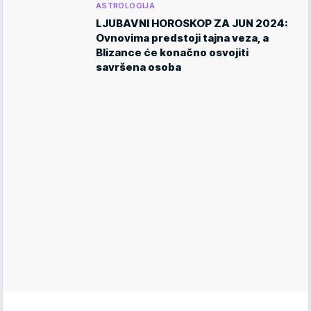
ASTROLOGIJA
LJUBAVNI HOROSKOP ZA JUN 2024:
Ovnovima predstoji tajna veza, a
Blizance će konačno osvojiti
savršena osoba