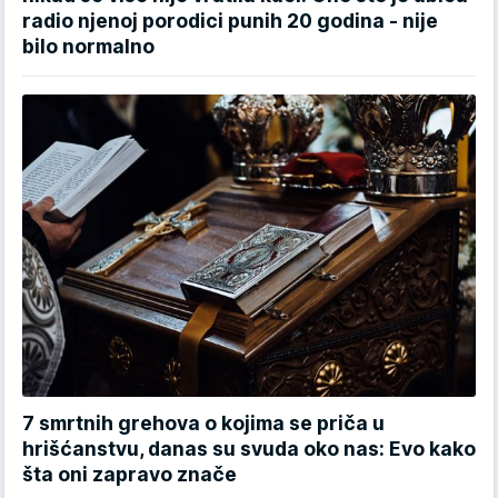
radio njenoj porodici punih 20 godina - nije
bilo normalno
7 smrtnih grehova o kojima se priča u
hrišćanstvu, danas su svuda oko nas: Evo kako
šta oni zapravo znače