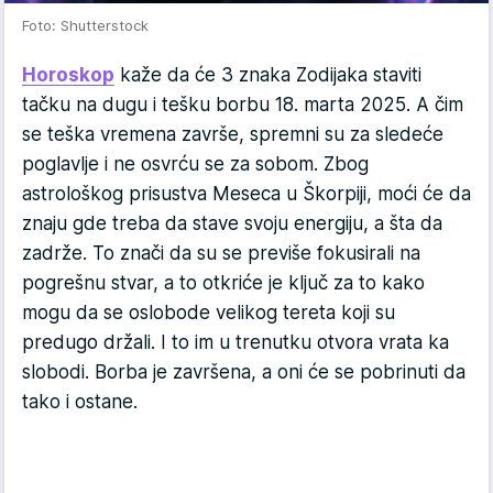
Foto: Shutterstock
Horoskop
kaže da će 3 znaka Zodijaka staviti
tačku na dugu i tešku borbu 18. marta 2025. A čim
se teška vremena završe, spremni su za sledeće
poglavlje i ne osvrću se za sobom. Zbog
astrološkog prisustva Meseca u Škorpiji, moći će da
znaju gde treba da stave svoju energiju, a šta da
zadrže. To znači da su se previše fokusirali na
pogrešnu stvar, a to otkriće je ključ za to kako
mogu da se oslobode velikog tereta koji su
predugo držali. I to im u trenutku otvora vrata ka
slobodi. Borba je završena, a oni će se pobrinuti da
tako i ostane.