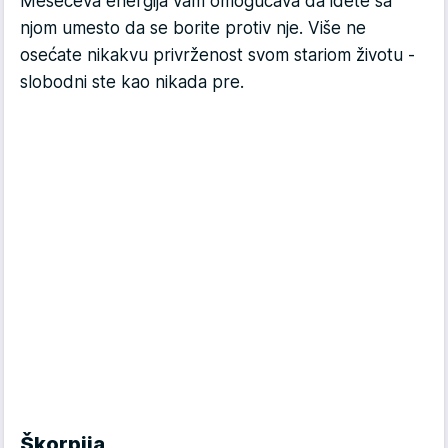
Mesečeva energija vam omogućava da idete sa
njom umesto da se borite protiv nje. Više ne
osećate nikakvu privrženost svom stariom životu -
slobodni ste kao nikada pre.
Škorpija