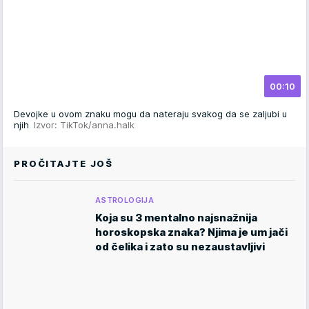
00:10
Devojke u ovom znaku mogu da nateraju svakog da se zaljubi u
njih
Izvor: TikTok/anna.halk
PROČITAJTE JOŠ
ASTROLOGIJA
Koja su 3 mentalno najsnažnija
horoskopska znaka? Njima je um jači
od čelika i zato su nezaustavljivi