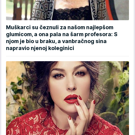
Muškarci su čeznuli za našom najlepšom
glumicom, a ona pala na šarm profesora: S
njom je bio u braku, a vanbračnog sina
napravio njenoj koleginici