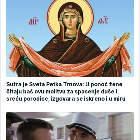
Sutra je Sveta Petka Trnova: U ponoć žene
čitaju baš ovu molitvu za spasenje duše i
sreću porodice, izgovara se iskreno i u miru