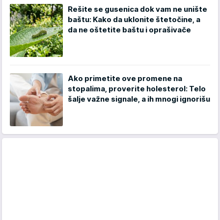
Rešite se gusenica dok vam ne unište
baštu: Kako da uklonite štetočine, a
da ne oštetite baštu i oprašivače
Ako primetite ove promene na
stopalima, proverite holesterol: Telo
šalje važne signale, a ih mnogi ignorišu