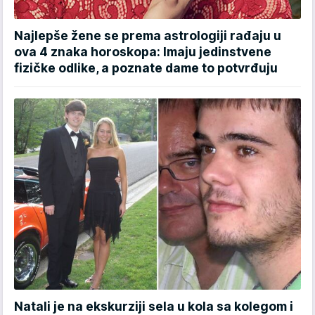
Najlepše žene se prema astrologiji rađaju u
ova 4 znaka horoskopa: Imaju jedinstvene
fizičke odlike, a poznate dame to potvrđuju
Natali je na ekskurziji sela u kola sa kolegom i