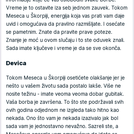
Vreme je to ostavite iza seb jednom zauvek. Tokom
Meseca u Škorpiji, energija koja vas prati vam daje
uvid i omogućava da pravilno razmišljate. I osećate
se pametnim. Znate da pravite prave poteze.
Znanje je moć u ovom slučaju i to ste oduvek znali.
Sada imate ključeve i vreme je da se sve okonča.
Devica
Tokom Meseca u Škorpiji osetićete olakšanje jer je
nešto u vašem životu sada postalo lakše. Više ne
nosite težinu - imate veoma veoma dobar gubitak.
Vaša borba je završena. To što ste podržavali svih
ovih godina odjednom ne izgleda tako hitno kao
nekada. Ono što vam je nekada izazivalo jak bol
sada vam je jednostavno nevažno. Sazreli ste, a