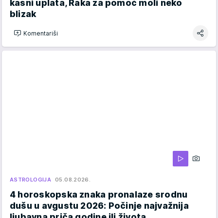
kasni uplata, Raka za pomoć moli neko
blizak
Komentariši
ASTROLOGIJA
05.08.2026.
4 horoskopska znaka pronalaze srodnu
dušu u avgustu 2026: Počinje najvažnija
ljubavna priča godine ili života