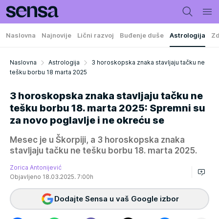
Naslovna
Najnovije
Lični razvoj
Buđenje duše
Astrologija
Zd
Naslovna
Astrologija
3 horoskopska znaka stavljaju tačku ne
tešku borbu 18 marta 2025
3 horoskopska znaka stavljaju tačku ne
tešku borbu 18. marta 2025: Spremni su
za novo poglavlje i ne okreću se
Mesec je u Škorpiji, a 3 horoskopska znaka
stavljaju tačku ne tešku borbu 18. marta 2025.
Zorica Antonijević
Objavljeno 18.03.2025. 7:00h
Dodajte Sensa u vaš Google izbor