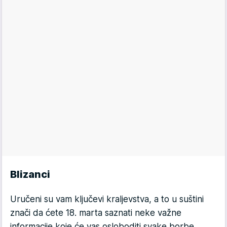
Blizanci
Uručeni su vam ključevi kraljevstva, a to u suštini
znači da ćete 18. marta saznati neke važne
informacije koje će vas osloboditi svake borbe.