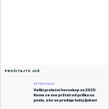
PROČITAJTE JOŠ
ASTROLOGIJA
Veliki prolećni horoskop za 2025:
Kome će sve prštati od prilika na
poslu, a ko se predaje ludoj ljubavi