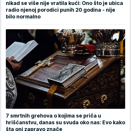
nikad se više nije vratila kući: Ono što je ubica
radio njenoj porodici punih 20 godina - nije
bilo normalno
7 smrtnih grehova o kojima se priča u
hrišćanstvu, danas su svuda oko nas: Evo kako
šta oni zapravo znače