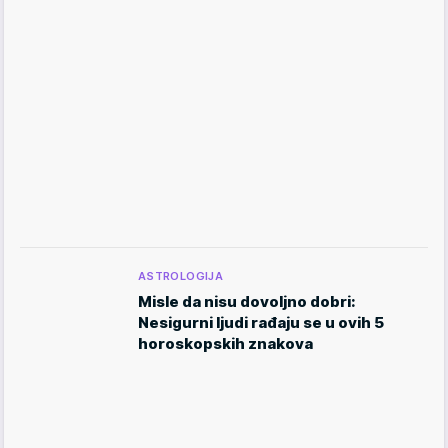
ASTROLOGIJA
Misle da nisu dovoljno dobri:
Nesigurni ljudi rađaju se u ovih 5
horoskopskih znakova