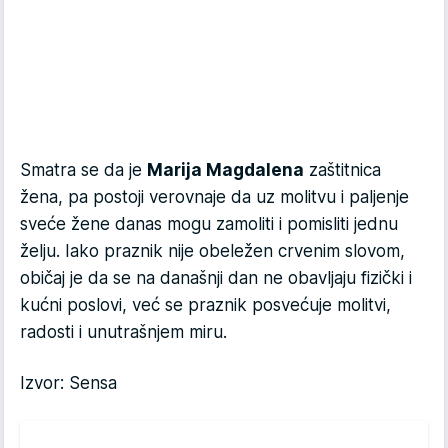
Smatra se da je
Marija Magdalena
zaštitnica
žena, pa postoji verovnaje da uz molitvu i paljenje
sveće žene danas mogu zamoliti i pomisliti jednu
želju. Iako praznik nije obeležen crvenim slovom,
običaj je da se na današnji dan ne obavljaju fizički i
kućni poslovi, već se praznik posvećuje molitvi,
radosti i unutrašnjem miru.
Izvor: Sensa