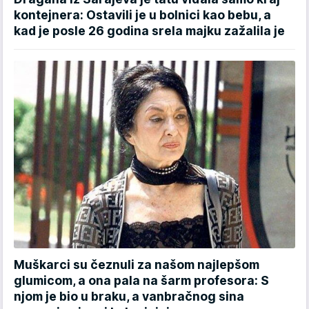
kontejnera: Ostavili je u bolnici kao bebu, a
kad je posle 26 godina srela majku zažalila je
Muškarci su čeznuli za našom najlepšom
glumicom, a ona pala na šarm profesora: S
njom je bio u braku, a vanbračnog sina