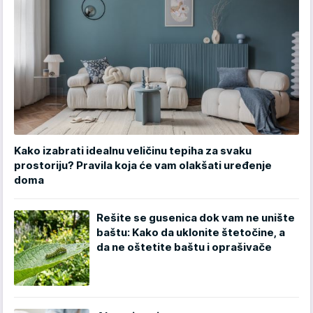
Kako izabrati idealnu veličinu tepiha za svaku
prostoriju? Pravila koja će vam olakšati uređenje
doma
Rešite se gusenica dok vam ne unište
baštu: Kako da uklonite štetočine, a
da ne oštetite baštu i oprašivače