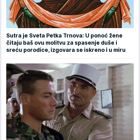
Sutra je Sveta Petka Trnova: U ponoć žene
čitaju baš ovu molitvu za spasenje duše i
sreću porodice, izgovara se iskreno i u miru