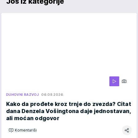
Još iz kategorije
DUHOVNI RAZVOJ
06.08.2026.
Kako da prođete kroz trnje do zvezda? Citat
dana Denzela Vošingtona daje jednostavan,
ali moćan odgovor
Komentariši