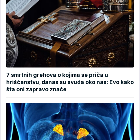
7 smrtnih grehova o kojima se priča u
hrišćanstvu, danas su svuda oko nas: Evo kako
šta oni zapravo znače