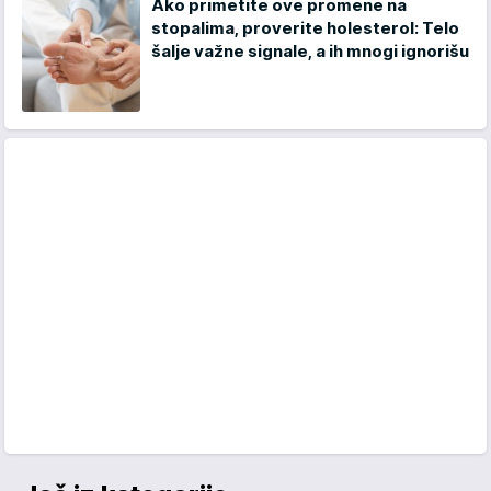
Ako primetite ove promene na
stopalima, proverite holesterol: Telo
šalje važne signale, a ih mnogi ignorišu