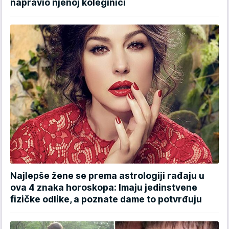
napravio njenoj koleginici
Najlepše žene se prema astrologiji rađaju u
ova 4 znaka horoskopa: Imaju jedinstvene
fizičke odlike, a poznate dame to potvrđuju