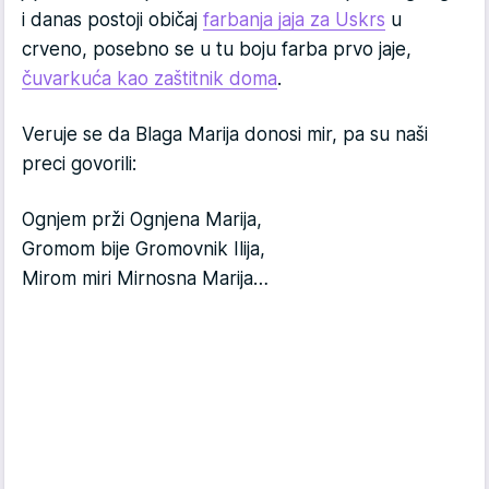
i danas postoji običaj
farbanja jaja za Uskrs
u
crveno, posebno se u tu boju farba prvo jaje,
čuvarkuća kao zaštitnik doma
.
Veruje se da Blaga Marija donosi mir, pa su naši
preci govorili:
Ognjem prži Ognjena Marija,
Gromom bije Gromovnik Ilija,
Mirom miri Mirnosna Marija…