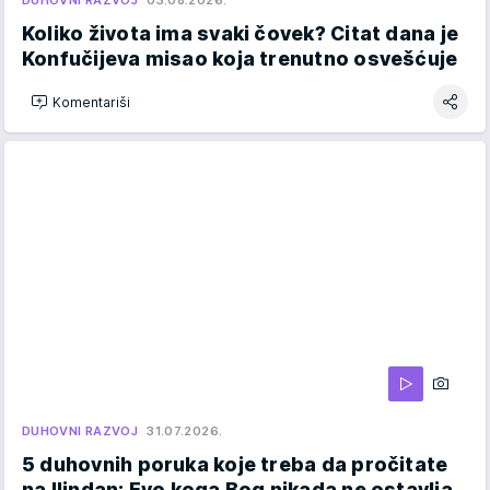
DUHOVNI RAZVOJ
03.08.2026.
Koliko života ima svaki čovek? Citat dana je
Konfučijeva misao koja trenutno osvešćuje
Komentariši
DUHOVNI RAZVOJ
31.07.2026.
5 duhovnih poruka koje treba da pročitate
na Ilindan: Evo koga Bog nikada ne ostavlja