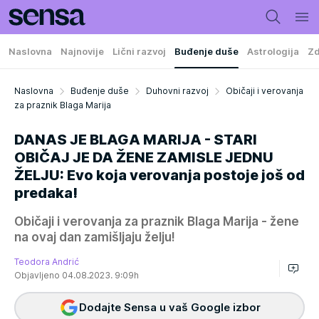
Naslovna
Najnovije
Lični razvoj
Buđenje duše
Astrologija
Zd
Naslovna
Buđenje duše
Duhovni razvoj
Običaji i verovanja
za praznik Blaga Marija
DANAS JE BLAGA MARIJA - STARI
OBIČAJ JE DA ŽENE ZAMISLE JEDNU
ŽELJU: Evo koja verovanja postoje još od
predaka!
Običaji i verovanja za praznik Blaga Marija - žene
na ovaj dan zamišljaju želju!
Teodora Andrić
Objavljeno 04.08.2023. 9:09h
Dodajte Sensa u vaš Google izbor