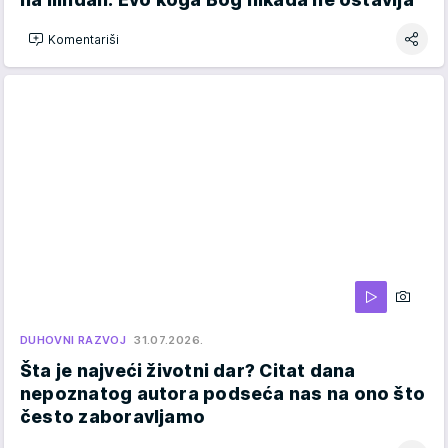
Komentariši
DUHOVNI RAZVOJ
31.07.2026.
Šta je najveći životni dar? Citat dana
nepoznatog autora podseća nas na ono što
često zaboravljamo