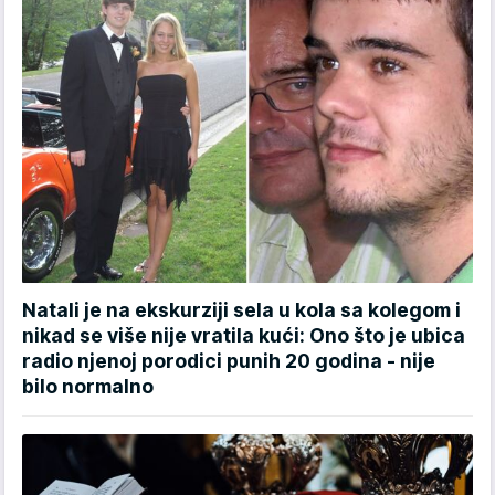
Natali je na ekskurziji sela u kola sa kolegom i
nikad se više nije vratila kući: Ono što je ubica
radio njenoj porodici punih 20 godina - nije
bilo normalno