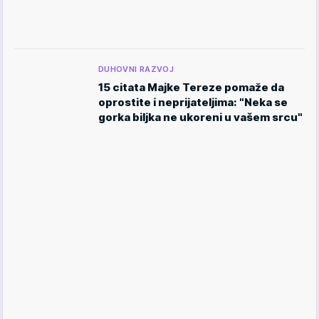
DUHOVNI RAZVOJ
15 citata Majke Tereze pomaže da
oprostite i neprijateljima: "Neka se
gorka biljka ne ukoreni u vašem srcu"