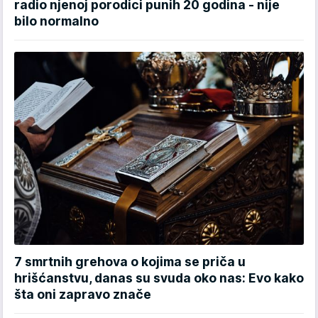
radio njenoj porodici punih 20 godina - nije
bilo normalno
7 smrtnih grehova o kojima se priča u
hrišćanstvu, danas su svuda oko nas: Evo kako
šta oni zapravo znače