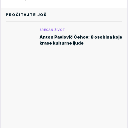
PROČITAJTE JOŠ
SREĆAN ŽIVOT
Anton Pavlovič Čehov: 8 osobina koje
krase kulturne ljude