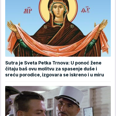
Sutra je Sveta Petka Trnova: U ponoć žene
čitaju baš ovu molitvu za spasenje duše i
sreću porodice, izgovara se iskreno i u miru