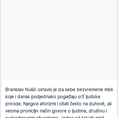
Branislav Nušić ostavio je iza sebe bezvremene misli
koje i danas podjednako pogađaju srž ljudske
prirode. Njegovi aforizmi i citati često na duhovit, ali
veoma pronicljiv način govore o ljudima, društvu i
svakodnevnim situacijama. Jedna od takvih misli