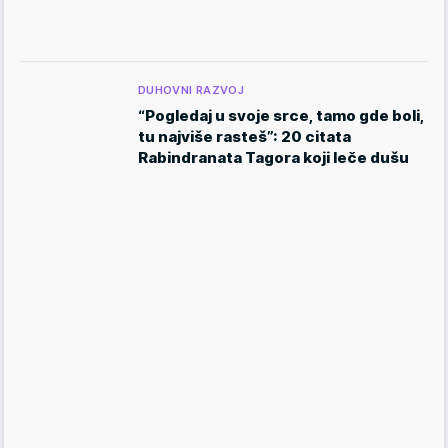
DUHOVNI RAZVOJ
“Pogledaj u svoje srce, tamo gde boli,
tu najviše rasteš”: 20 citata
Rabindranata Tagora koji leče dušu