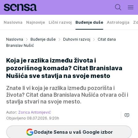
Naslovna
Najnovije
Lični razvoj
Buđenje duše
Astrologija
Zd
Naslovna
Buđenje duše
Duhovni razvoj
Citat dana
Branislav Nušić
Koja je razlika između života i
pozorišnog komada? Citat Branislava
Nušića sve stavlja na svoje mesto
Znate li vi koja je razlika između pozorišta i
života? Citat dana Branislava Nušića otvara oči i
stavlja stvari na svoje mesto.
Autor:
Zorica Antonijević
Objavljeno 08.07.2026. 9:20h
Dodajte Sensa u vaš Google izbor