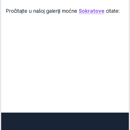
Pročitajte u našoj galeriji moćne
Sokratove
citate: