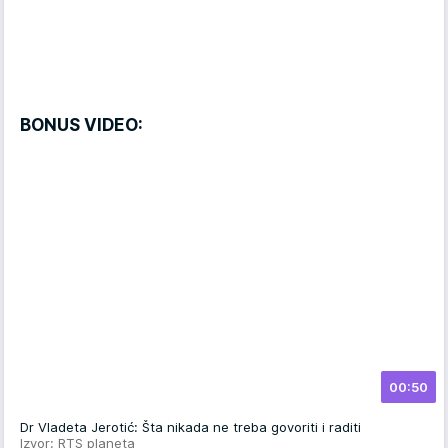
BONUS VIDEO:
00:50
Dr Vladeta Jerotić: Šta nikada ne treba govoriti i raditi
Izvor: RTS planeta