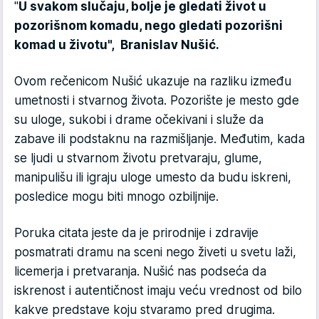
"
U svakom slučaju, bolje je gledati život u
pozorišnom komadu, nego gledati pozorišni
komad u životu", Branislav Nušić.
Ovom rečenicom Nušić ukazuje na razliku između
umetnosti i stvarnog života. Pozorište je mesto gde
su uloge, sukobi i drame očekivani i služe da
zabave ili podstaknu na razmišljanje. Međutim, kada
se ljudi u stvarnom životu pretvaraju, glume,
manipulišu ili igraju uloge umesto da budu iskreni,
posledice mogu biti mnogo ozbiljnije.
Poruka citata jeste da je prirodnije i zdravije
posmatrati dramu na sceni nego živeti u svetu laži,
licemerja i pretvaranja. Nušić nas podseća da
iskrenost i autentičnost imaju veću vrednost od bilo
kakve predstave koju stvaramo pred drugima.