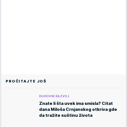
PROČITAJTE JOŠ
DUHOVNI RAZVOJ
Znate li šta uvek ima smisla? Citat
dana Miloša Crnjanskog otkriva gde
da tražite suštinu života