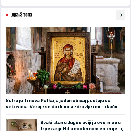
Sutra je Trnova Petka, a jedan običaj poštuje se
vekovima: Veruje se da donosi zdravlje i mir u kuću
Svaki stan u Jugoslaviji je ovo imao u
trpezariji: Hit u modernom enterijeru,