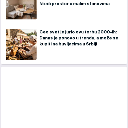
štedi prostor u malim stanovima
Ceo svet je jurio ovu torbu 2000-ih:
Danas je ponovo u trendu, a može se
kupiti na buvljacima u Srbiji