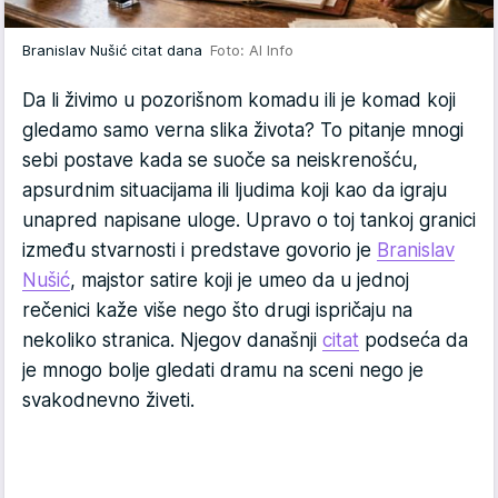
Branislav Nušić citat dana
Foto: AI Info
Da li živimo u pozorišnom komadu ili je komad koji
gledamo samo verna slika života? To pitanje mnogi
sebi postave kada se suoče sa neiskrenošću,
apsurdnim situacijama ili ljudima koji kao da igraju
unapred napisane uloge. Upravo o toj tankoj granici
između stvarnosti i predstave govorio je
Branislav
Nušić
, majstor satire koji je umeo da u jednoj
rečenici kaže više nego što drugi ispričaju na
nekoliko stranica. Njegov današnji
citat
podseća da
je mnogo bolje gledati dramu na sceni nego je
svakodnevno živeti.