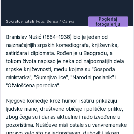
Pogledaj
Sokratovi citati
Foto: Sensa / Canva
fotogaleriju
Branislav Nušić (1864–1938) bio je jedan od
najznačajnijih srpskih komediografa, književnika,
satiričara i diplomata. Rođen je u Beogradu, a
tokom života napisao je neka od najpoznatijih dela
srpske književnosti, među kojima su "Gospođa
ministarka", "Sumnjivo lice", "Narodni poslanik" i
"Ožalošćena porodica".
Njegove komedije kroz humor i satiru prikazuju
ljudske mane, društvene običaje i političke prilike,
zbog čega su i danas aktuelne i rado izvođene u
pozorištima. Nušićeve misli ostale su vanvremenske
upravo zato što na jednostavan, duhovit i iskren