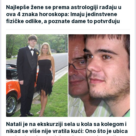
Najlepše žene se prema astrologiji rađaju u
ova 4 znaka horoskopa: Imaju jedinstvene
fizičke odlike, a poznate dame to potvrđuju
Natali je na ekskurziji sela u kola sa kolegom i
nikad se više nije vratila kući: Ono što je ubica