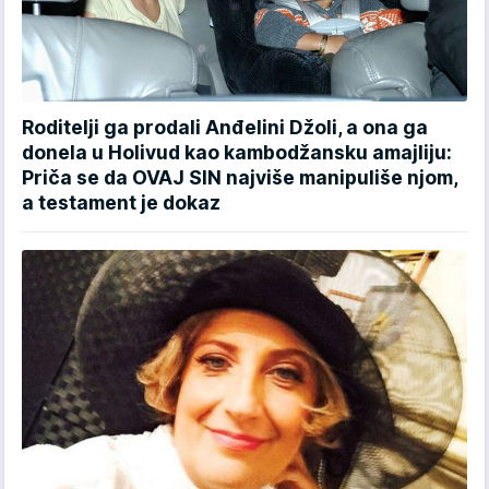
Roditelji ga prodali Anđelini Džoli, a ona ga
donela u Holivud kao kambodžansku amajliju:
Priča se da OVAJ SIN najviše manipuliše njom,
a testament je dokaz