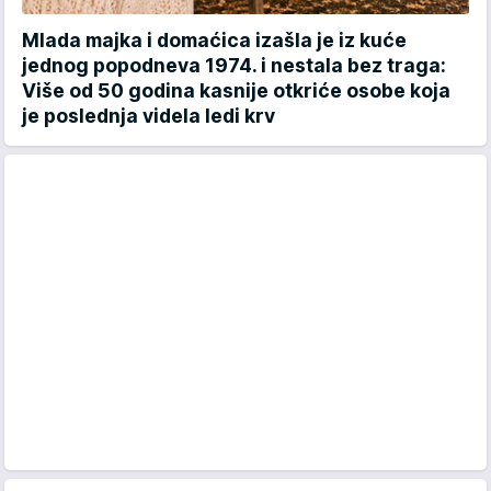
Mlada majka i domaćica izašla je iz kuće
jednog popodneva 1974. i nestala bez traga:
Više od 50 godina kasnije otkriće osobe koja
je poslednja videla ledi krv