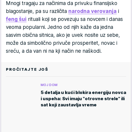
Mnogi tragaju za načinima da privuku finansijsko
blagostanje, pa su različita
narodna verovanja
i
feng šui
rituali koji se povezuju sa novcem i danas
veoma popularni. Jedno od njih kaže da jedna
sasvim obična sitnica, ako je uvek nosite uz sebe,
može da simbolično privuče prosperitet, novac i
sreću, a da van ni na kji način ne naškodi.
PROČITAJTE JOŠ
MOJ DOM
5 detalja u kući blokira energiju novca
i uspeha: Svi imaju "otrovne strele" ili
sat koji zaustavlja vreme