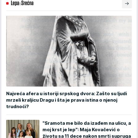
Najveća afera u istoriji srpskog dvora: Zašto su ljudi
mrzeli kraljicu Dragu i šta je prava istina o njenoj
trudnoći?
"Sramota me bilo da izađem na ulicu, a
moj krst je lep": Maja Kovačević o
životu sa 11 dece nakon smrti supruga