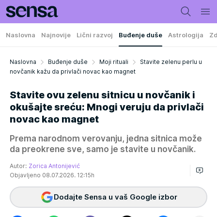
Naslovna
Najnovije
Lični razvoj
Buđenje duše
Astrologija
Zd
Naslovna
Buđenje duše
Moji rituali
Stavite zelenu perlu u
novčanik kažu da privlači novac kao magnet
Stavite ovu zelenu sitnicu u novčanik i
okušajte sreću: Mnogi veruju da privlači
novac kao magnet
Prema narodnom verovanju, jedna sitnica može
da preokrene sve, samo je stavite u novčanik.
Autor:
Zorica Antonijević
Objavljeno 08.07.2026. 12:15h
Dodajte Sensa u vaš Google izbor