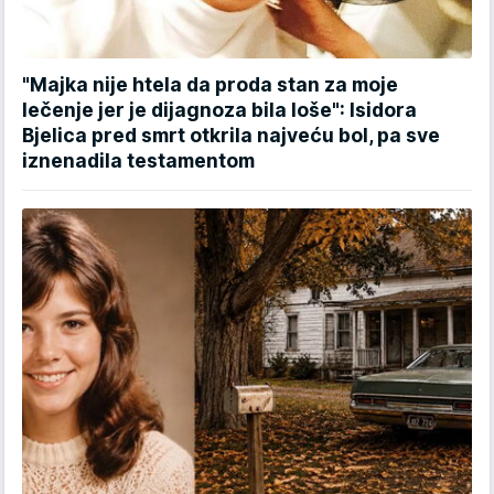
"Majka nije htela da proda stan za moje
lečenje jer je dijagnoza bila loše": Isidora
Bjelica pred smrt otkrila najveću bol, pa sve
iznenadila testamentom