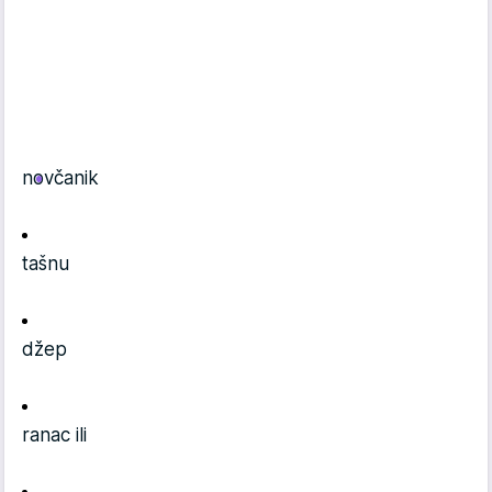
novčanik
tašnu
džep
ranac ili