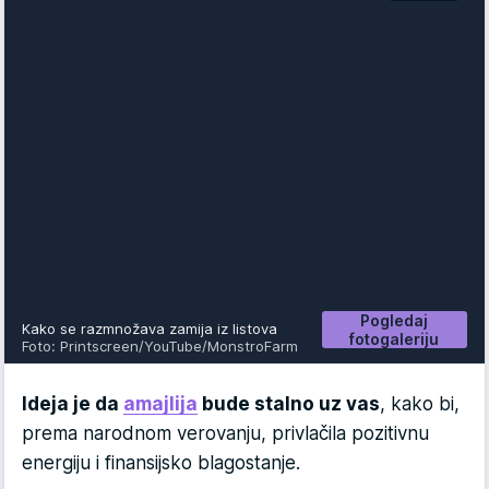
Pogledaj
Kako se razmnožava zamija iz listova
fotogaleriju
Foto: Printscreen/YouTube/MonstroFarm
Ideja je da
amajlija
bude stalno uz vas
, kako bi,
prema narodnom verovanju, privlačila pozitivnu
energiju i finansijsko blagostanje.