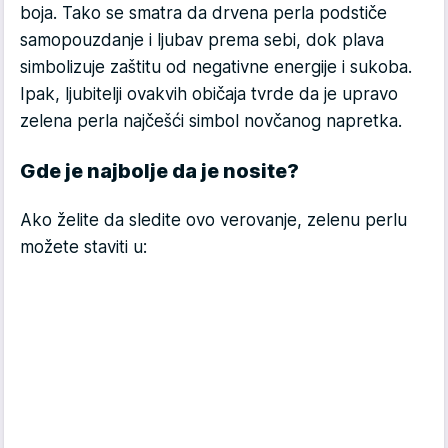
boja. Tako se smatra da drvena perla podstiče
samopouzdanje i ljubav prema sebi, dok plava
simbolizuje zaštitu od negativne energije i sukoba.
Ipak, ljubitelji ovakvih običaja tvrde da je upravo
zelena perla najčešći simbol novčanog napretka.
Gde je najbolje da je nosite?
Ako želite da sledite ovo verovanje, zelenu perlu
možete staviti u: