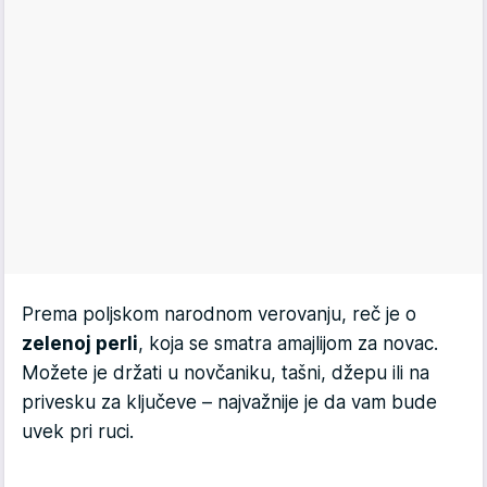
Prema poljskom narodnom verovanju, reč je o
zelenoj perli
, koja se smatra amajlijom za novac.
Možete je držati u novčaniku, tašni, džepu ili na
privesku za ključeve – najvažnije je da vam bude
uvek pri ruci.