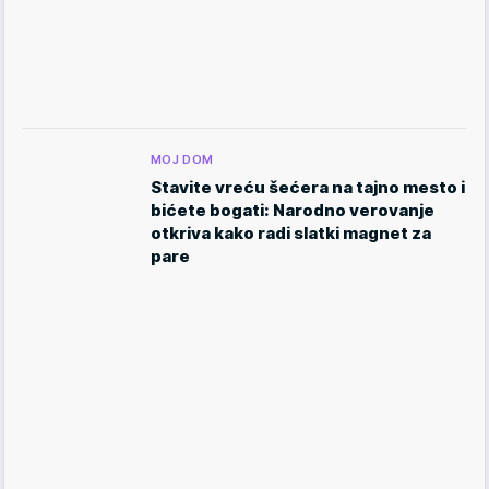
MOJ DOM
Stavite vreću šećera na tajno mesto i
bićete bogati: Narodno verovanje
otkriva kako radi slatki magnet za
pare