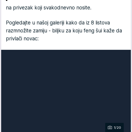
na privezak koji svakodnevno nosite.
Pogledajte u našoj galeriji kako da iz 8 listova
razmnožite zamiju - biljku za koju feng šui kaže da
privlači novac:
1/20