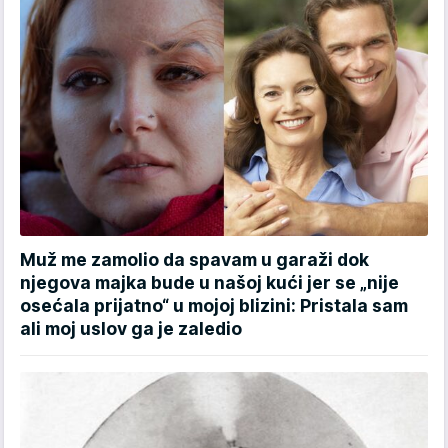
Muž me zamolio da spavam u garaži dok
njegova majka bude u našoj kući jer se „nije
osećala prijatno“ u mojoj blizini: Pristala sam
ali moj uslov ga je zaledio