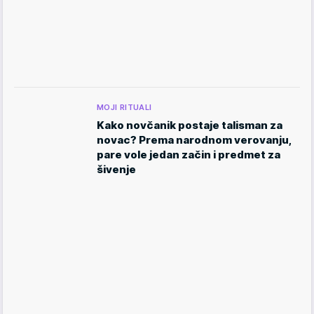
MOJI RITUALI
Kako novčanik postaje talisman za
novac? Prema narodnom verovanju,
pare vole jedan začin i predmet za
šivenje