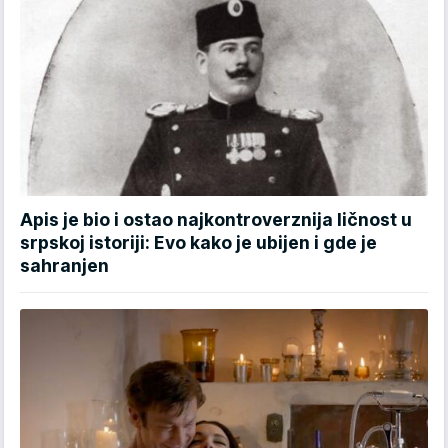
Apis je bio i ostao najkontroverznija ličnost u
srpskoj istoriji: Evo kako je ubijen i gde je
sahranjen