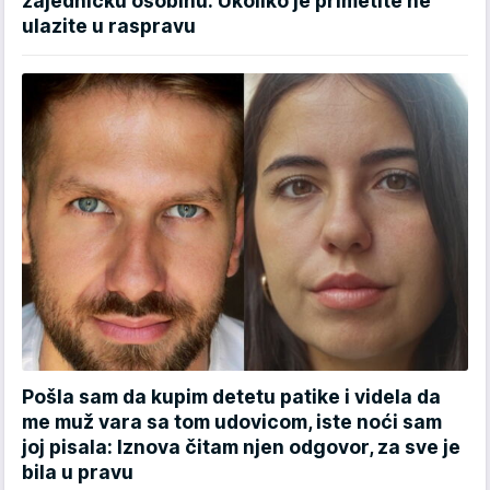
zajedničku osobinu: Ukoliko je primetite ne
ulazite u raspravu
Pošla sam da kupim detetu patike i videla da
me muž vara sa tom udovicom, iste noći sam
joj pisala: Iznova čitam njen odgovor, za sve je
bila u pravu