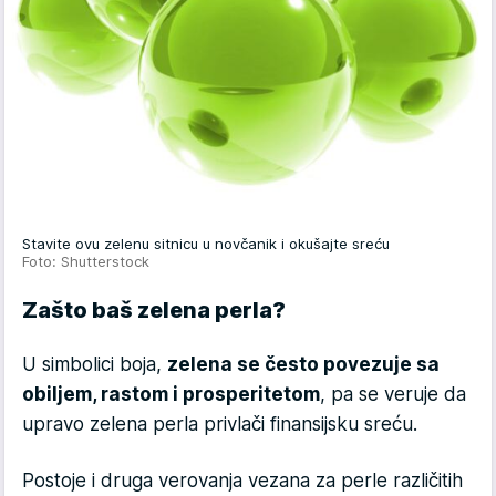
Stavite ovu zelenu sitnicu u novčanik i okušajte sreću
Foto: Shutterstock
Zašto baš zelena perla?
U simbolici boja,
zelena se često povezuje sa
obiljem, rastom i prosperitetom
, pa se veruje da
upravo zelena perla privlači finansijsku sreću.
Postoje i druga verovanja vezana za perle različitih