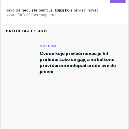
Kako da negujete bambus, biljku koja privlači novac
Izvor: TikTok/ thereseplants
PROČITAJTE JOŠ
MOJ DOM
Cveće koje privlači novac je hit
proleća: Lako se gaji, a na balkonu
pravi šareni vodopad sreće sve do
jeseni